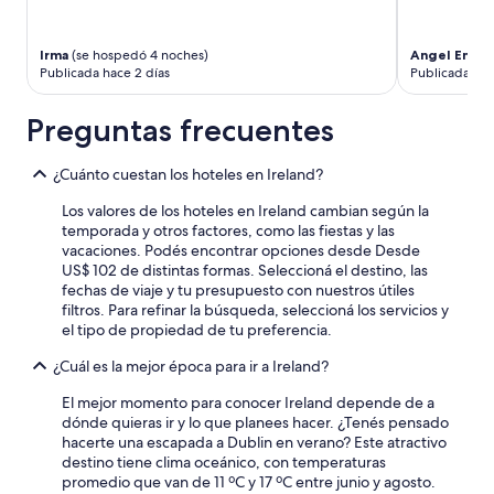
Irma
(se hospedó 4 noches)
Angel Emma
Publicada hace 2 días
Publicada hac
Preguntas frecuentes
¿Cuánto cuestan los hoteles en Ireland?
Los valores de los hoteles en Ireland cambian según la
temporada y otros factores, como las fiestas y las
vacaciones. Podés encontrar opciones desde Desde
US$ 102 de distintas formas. Seleccioná el destino, las
fechas de viaje y tu presupuesto con nuestros útiles
filtros. Para refinar la búsqueda, seleccioná los servicios y
el tipo de propiedad de tu preferencia.
¿Cuál es la mejor época para ir a Ireland?
El mejor momento para conocer Ireland depende de a
dónde quieras ir y lo que planees hacer. ¿Tenés pensado
hacerte una escapada a Dublin en verano? Este atractivo
destino tiene clima oceánico, con temperaturas
promedio que van de 11 ºC y 17 ºC entre junio y agosto.