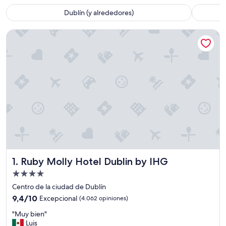
Dublín (y alrededores)
Ruby Molly Hotel Dublin by IHG
Ruby Molly Hotel Dublin by IHG
1. Ruby Molly Hotel Dublin by IHG
Propiedad
de
Centro de la ciudad de Dublín
4.0
9.4
9,4/10
Excepcional
(4.062 opiniones)
estrellas
de
"
"Muy bien"
10,
M
Luis
Excepcional,