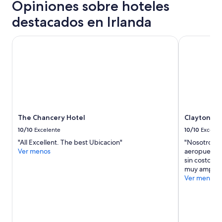
condiciones.
Opiniones sobre hoteles
c
e
destacados en Irlanda
r
c
The Chancery Hotel
Clayton Hot
a
n
o
s
"
The Chancery Hotel
Clayton Ho
10/10
Excelente
10/10
Excelen
"All Excellent. The best Ubicacion"
"Nosotros lo
Ver menos
aeropuerto, 
sin costo, l
muy amplia c
Ver menos