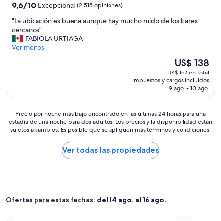
4.0
9.6
9,6/10
Excepcional
(2.515 opiniones)
o
estrellas
de
l
"
"La ubicación es buena aunque hay mucho ruido de los bares
10,
v
L
cercanos"
Excepcional,
e
a
FABIOLA URTIAGA
(2.515
r
u
Ver menos
opiniones)
i
b
a
El
US$ 138
i
y
precio
US$ 157 en total
c
b
actual
impuestos y cargos incluidos
a
u
es
9 ago. - 10 ago.
c
s
de
i
c
US$ 138
ó
a
Precio
Precio por noche más bajo encontrado en las últimas 24 horas para una
n
r
estadía de una noche para dos adultos. Los precios y la disponibilidad están
por
e
sujetos a cambios. Es posible que se apliquen más términos y condiciones.
i
noche
s
a
más
b
m
bajo
Ver todas las propiedades
u
a
encontrado
e
s
en
n
h
las
a
o
últimas
a
t
24
u
Ofertas para estas fechas:
del 14 ago. al 16 ago.
e
horas
n
l
para
q
e
una