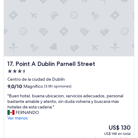
b
c
l
é
e
n
y
t
m
r
u
i
y
c
b
o
u
,
e
t
n
i
Point A Dublin Parnell Street
17. Point A Dublin Parnell Street
a
e
u
n
Propiedad
b
e
de
Centro de la ciudad de Dublín
i
m
3.5
c
9.0
9,0/10
Magnífico
(3.181 opiniones)
u
estrellas
a
de
y
"
"Buen hotel, buena ubicacion, servicios adecuados, personal
c
10,
b
B
bastante amable y atento, sin duda volveria y buscaria mas
i
Magnífico,
u
u
hoteles de esta cadena."
ó
(3.181
e
e
FERNANDO
n
opiniones)
n
n
Ver menos
V
a
h
o
u
El
US$ 130
o
l
b
precio
US$ 148 en total
t
v
i
actual