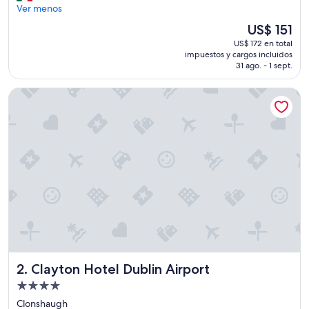
u
Ver menos
(4.062
y
opiniones)
El
US$ 151
b
precio
US$ 172 en total
i
actual
impuestos y cargos incluidos
e
es
31 ago. - 1 sept.
n
de
"
US$ 151
Clayton Hotel Dublin Airport
Clayton Hotel Dublin Airport
2. Clayton Hotel Dublin Airport
Propiedad
de
Clonshaugh