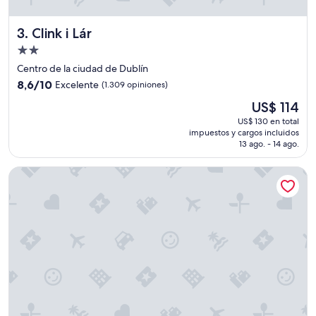
u
c
Clink i Lár
3. Clink i Lár
e
r
Propiedad
c
de
Centro de la ciudad de Dublín
a
2.0
8.6
n
8,6/10
Excelente
(1.309 opiniones)
estrellas
de
í
El
US$ 114
10,
a
precio
Excelente,
a
US$ 130 en total
actual
impuestos y cargos incluidos
(1.309
l
es
13 ago. - 14 ago.
opiniones)
a
de
e
US$ 114
Temple Bar Hotel Dublin by The Unlimited Collection
r
o
p
u
e
r
t
o
,
t
i
e