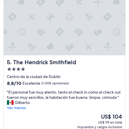
s
e
i
r
n
f
c
e
o
c
s
t
t
a
o
y
,
e
l
l
a
s
The Hendrick Smithfield
s
5. The Hendrick Smithfield
e
i
r
Propiedad
n
v
de
Centro de la ciudad de Dublín
s
i
4.0
t
8.8
c
8,8/10
Excelente
(1.008 opiniones)
a
estrellas
de
i
"
"El personal fue muy atento, tanto el check in como el check out
l
10,
o
E
fueron muy sencillos, la habitación fue buena, limpia, cómoda "
a
Excelente,
f
l
Gilberto
c
(1.008
u
p
Ver menos
i
opiniones)
e
e
o
e
El
US$ 104
r
n
x
precio
US$ 119 en total
s
e
c
actual
impuestos y cargos incluidos
o
s