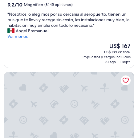
4.0
9.2
9,2/10
Magnífico
(8.145 opiniones)
estrellas
de
"
"Nosotros lo elegimos por su cercanía al aeropuerto, tienen un
10,
N
bus que te lleva y recoge sin costo, las instalaciones muy bien, la
Magnífico,
o
habitación muy amplia con todo lo necesario."
(8.145
s
Angel Emmanuel
opiniones)
o
Ver menos
t
El
US$ 167
r
precio
US$ 189 en total
o
actual
impuestos y cargos incluidos
s
es
31 ago. - 1 sept.
l
de
o
US$ 167
Clink i Lár
e
l
e
g
i
m
o
s
p
o
r
s