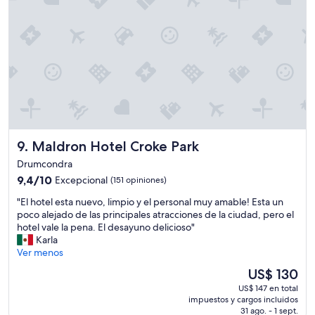
e
m
s
s
n
u
t
q
c
c
m
u
i
h
e
e
ó
o
n
p
n
s
u
a
d
c
"
g
e
o
a
l
n
r
p
s
€
e
e
2
r
Maldron Hotel Croke Park
9. Maldron Hotel Croke Park
j
5
s
o
e
Drumcondra
o
s
l
n
9.4
9,4/10
Excepcional
(151 opiniones)
m
l
a
de
u
o
"
"El hotel esta nuevo, limpio y el personal muy amable! Esta un
l
10,
y
s
E
poco alejado de las principales atracciones de la ciudad, pero el
,
Excepcional,
ú
c
l
hotel vale la pena. El desayuno delicioso"
b
(151
t
a
h
Karla
a
opiniones)
i
m
o
Ver menos
s
l
a
t
t
El
US$ 130
e
e
e
a
precio
s
s
US$ 147 en total
l
n
actual
q
impuestos y cargos incluidos
i
e
t
es
u
31 ago. - 1 sept.
n