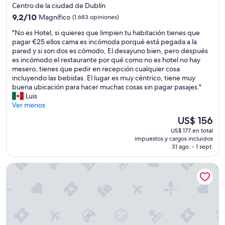
n
n
de
Centro de la ciudad de Dublín
a
m
c
4.0
9.2
c
9,2/10
Magnífico
(1.683 opiniones)
u
r
estrellas
de
i
y
e
"
"No es Hotel, si quieres que limpien tu habitación tienes que
10,
l
s
í
N
pagar €25 ellos cama es incómoda porqué está pegada a la
Magnífico,
i
e
b
o
pared y si son dos es cómodo, El desayuno bien, pero después
(1.683
t
n
l
e
es incómodo el restaurante por qué como no es hotel no hay
opiniones)
ó
c
e
s
mesero, tienes que pedir en recepción cualquier cosa
u
i
.
H
incluyendo las bebidas. El lugar es muy céntrico, tiene muy
n
l
N
o
buena ubicación para hacer muchas cosas sin pagar pasajes."
c
l
o
t
Luis
u
o
s
e
Ver menos
a
s
d
l
r
,
El
US$ 156
i
,
t
l
precio
o
US$ 177 en total
s
o
a
actual
e
impuestos y cargos incluidos
i
m
h
es
31 ago. - 1 sept.
x
q
á
a
de
c
u
s
b
US$ 156
e
Dublin One Hotel
i
a
i
l
e
m
t
e
r
p
a
n
e
l
c
t
s
i
i
e
q
o
ó
s
u
a