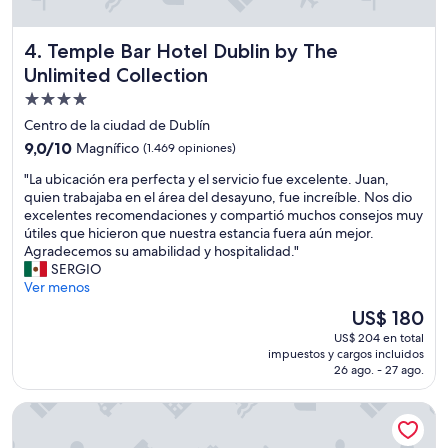
n
e
Temple Bar Hotel Dublin by The Unlimited Collection
4. Temple Bar Hotel Dublin by The
n
u
Unlimited Collection
n
Propiedad
b
de
u
Centro de la ciudad de Dublín
s
4.0
9.0
9,0/10
Magnífico
(1.469 opiniones)
q
estrellas
de
u
"
"La ubicación era perfecta y el servicio fue excelente. Juan,
10,
e
L
quien trabajaba en el área del desayuno, fue increíble. Nos dio
Magnífico,
t
a
excelentes recomendaciones y compartió muchos consejos muy
(1.469
e
u
útiles que hicieron que nuestra estancia fuera aún mejor.
opiniones)
l
b
Agradecemos su amabilidad y hospitalidad."
l
i
SERGIO
e
c
Ver menos
v
a
El
US$ 180
a
c
precio
y
US$ 204 en total
i
actual
r
impuestos y cargos incluidos
ó
es
26 ago. - 27 ago.
e
n
de
c
e
US$ 180
o
The Hendrick Smithfield
r
g
a
e
p