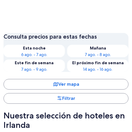
Dublín
Galway
Consulta precios para estas fechas
Esta noche
Mañana
6 ago. - 7 ago.
7 ago. - 8 ago.
Este fin de semana
El próximo fin de semana
7 ago. - 9 ago.
14 ago. - 16 ago.
Ver mapa
Filtrar
Nuestra selección de hoteles en
Irlanda