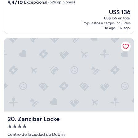
4.0
9.4
i
9,4/10
Excepcional
(526 opiniones)
n
estrellas
de
o
t
El
US$ 136
10,
n
e
precio
Excepcional,
"
US$ 155 en total
a
actual
impuestos y cargos incluidos
(526
m
es
16 ago. - 17 ago.
opiniones)
a
de
b
US$ 136
Zanzibar Locke
l
e
y
a
t
e
n
t
o
,
s
i
n
d
Zanzibar Locke
20. Zanzibar Locke
u
d
Propiedad
a
de
Centro de la ciudad de Dublín
v