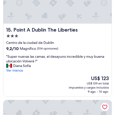
y
c
r
b
i
a
a
ó
l
ñ
n
o
o
c
s
n
u
e
Point A Dublin The Liberties
15. Point A Dublin The Liberties
u
a
n
e
l
c
Propiedad
v
q
h
de
Centro de la ciudad de Dublín
o
u
u
3.0
9.2
.
9,2/10
Magnífico
i
(514 opiniones)
f
estrellas
de
T
e
e
"
"Super nuevas las camas, el desayuno incredible y muy buena
10,
o
r
s
S
ubicación Volveré !"
Magnífico,
d
c
"
u
Diana Sofía
(514
o
o
p
Ver menos
opiniones)
m
s
e
u
a
El
US$ 123
r
y
i
precio
US$ 139 en total
n
b
n
actual
impuestos y cargos incluidos
u
i
c
es
9 ago. - 10 ago.
e
e
l
de
v
n
u
US$ 123
The Dean Galway
a
"
y
s
e
l
n