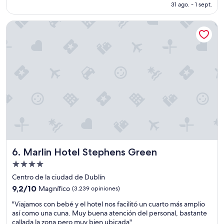
e
es
31 ago. - 1 sept.
n
m
l
de
a
u
e
US$ 104
Marlin Hotel Stephens Green
l
y
n
f
b
t
u
i
e
e
e
.
m
n
J
u
,
u
y
l
a
a
a
n
t
h
,
e
a
q
n
b
u
t
i
i
o
t
e
,
a
n
Marlin Hotel Stephens Green
6. Marlin Hotel Stephens Green
t
c
t
a
i
r
Propiedad
n
ó
a
de
Centro de la ciudad de Dublín
t
n
b
4.0
9.2
o
9,2/10
m
Magnífico
(3.239 opiniones)
a
estrellas
de
e
u
j
"
"Viajamos con bebé y el hotel nos facilitó un cuarto más amplio
10,
l
y
a
V
así como una cuna. Muy buena atención del personal, bastante
Magnífico,
c
a
b
i
callada la zona pero muy bien ubicada"
(3.239
h