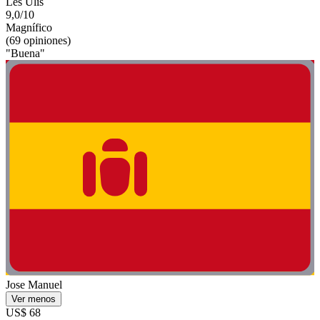
Les Ulis
9,0/10
Magnífico
(69 opiniones)
"Buena"
Jose Manuel
Ver menos
US$ 68