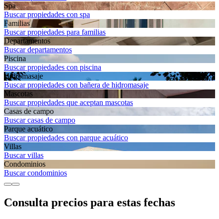
Spa
Buscar propiedades con spa
Familias
Buscar propiedades para familias
Departamentos
Buscar departamentos
Piscina
Buscar propiedades con piscina
Hidromasaje
Buscar propiedades con bañera de hidromasaje
Mascotas
Buscar propiedades que aceptan mascotas
Casas de campo
Buscar casas de campo
Parque acuático
Buscar propiedades con parque acuático
Villas
Buscar villas
Condominios
Buscar condominios
Consulta precios para estas fechas