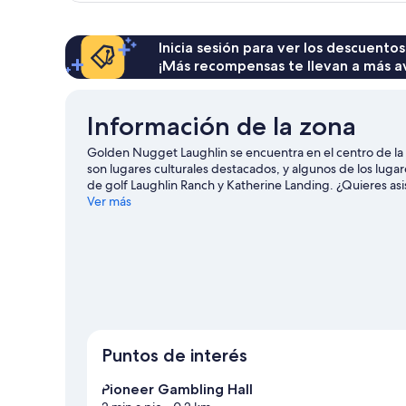
patio
cama
King
size,
Inicia sesión para ver los descuentos
vista
¡Más recompensas te llevan a más a
al
patio
Información de la zona
Golden Nugget Laughlin se encuentra en el centro de la c
son lugares culturales destacados, y algunos de los lu
de golf Laughlin Ranch y Katherine Landing. ¿Quieres asis
vistazo a lo que sucede en Anderson Auto Group Fieldho
Ver más
¿Quieres mojarte un poco? En la zona te esperan mucha
y ski acuático.
Visitar nuestra guía de viaje de Laughlin
Ver más resorts en Laughlin
Puntos de interés
Pioneer Gambling Hall