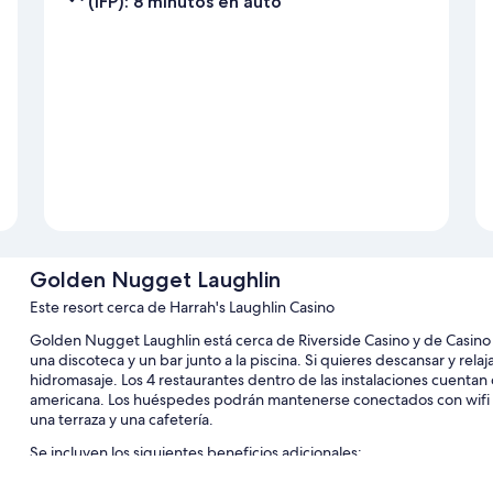
(IFP): 8 minutos en auto
Golden Nugget Laughlin
Este resort cerca de Harrah's Laughlin Casino
Golden Nugget Laughlin está cerca de Riverside Casino y de Casino a
una discoteca y un bar junto a la piscina. Si quieres descansar y rela
hidromasaje. Los 4 restaurantes dentro de las instalaciones cuenta
americana. Los huéspedes podrán mantenerse conectados con wifi g
una terraza y una cafetería.
Se incluyen los siguientes beneficios adicionales:
Una piscina al aire libre con camas de piscina, sillones reclinable