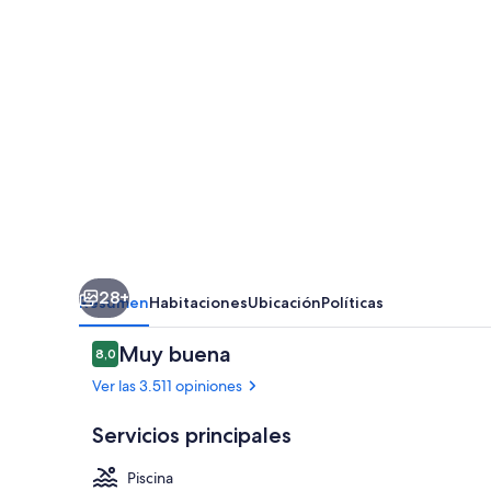
28+
Resumen
Habitaciones
Ubicación
Políticas
Opiniones
Muy buena
8,0
8,0 de 10
Ver las 3.511 opiniones
Servicios principales
Piscina