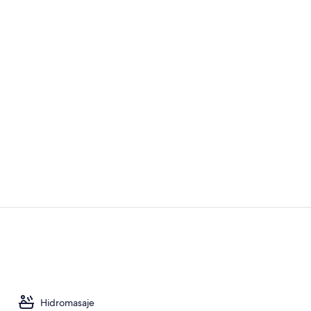
Video realiz
4 restaurant
Hidromasaje