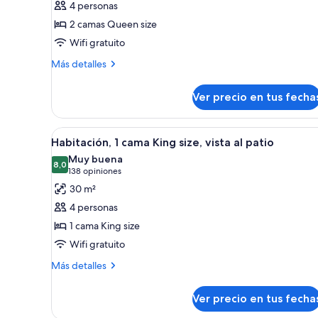
4 personas
Habitación,
2 camas Queen size
2
Wifi gratuito
camas
Queen
Más
Más detalles
detalles
size,
sobre
vista
Ver precio en tus fecha
Habitación,
al
2
patio
camas
Ver
Una habitación de hotel con un
4
Queen
Habitación, 1 cama King size, vista al patio
todas
size,
Muy buena
vista
las
8,0
8,0 de 10
(138
138 opiniones
al
fotos
opiniones)
30 m²
patio
de
4 personas
Habitación,
1 cama King size
1
Wifi gratuito
cama
King
Más
Más detalles
detalles
size,
sobre
vista
Ver precio en tus fecha
Habitación,
al
1