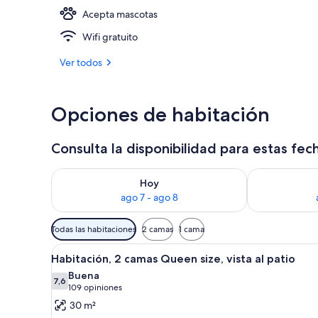
Acepta mascotas
Vista al resor
Wifi gratuito
Ver todos
Opciones de habitación
Consulta la disponibilidad para estas fec
Consulta la disponibilidad para hoy ago 7 - ago 8
Consulta la d
Hoy
ago 7 - ago 8
Filtros
Todas las habitaciones
2 camas
1 cama
disponibles
Ver
Habitación de hotel con dos cama
para
3
Habitación, 2 camas Queen size, vista al patio
todas
las
Buena
las
7,6
habitaciones
7,6 de 10
(109
109 opiniones
fotos
opiniones)
30 m²
de