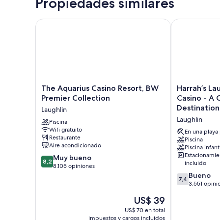
Propiedades similares
The Aquarius Casino Resort, BW Premier Collection
Harrah’s Laug
The
Harrah’s
The Aquarius Casino Resort, BW
Harrah’s La
Aquarius
Laughlin
Premier Collection
Casino - A 
Casino
Beach
Destination
Laughlin
Resort,
Resort
Laughlin
BW
Piscina
&
Wifi gratuito
Premier
Casino
En una playa
Restaurante
Collection
-
Piscina
Aire acondicionado
Piscina infant
Laughlin
A
Estacionamie
8.2
Muy bueno
Caesars
8,2
incluido
de
8.105 opiniones
Rewards
10,
7.4
Destination
Bueno
7,4
Muy
de
Laughlin
3.551 opini
bueno,
10,
El
US$ 39
8.105
Bueno,
precio
opiniones
3.551
US$ 70 en total
actual
impuestos y cargos incluidos
opiniones