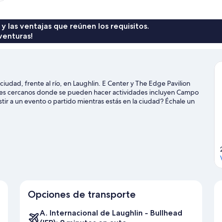
 y las ventajas que reúnen los requisitos.
venturas!
iudad, frente al río, en Laughlin. E Center y The Edge Pavilion
gares cercanos donde se pueden hacer actividades incluyen Campo
tir a un evento o partido mientras estás en la ciudad? Échale un
use, o puedes salir una noche a Centro de eventos de Laughlin.
s aventuras con actividades como paseos en moto de agua, kayak
Opciones de transporte
A. Internacional de Laughlin - Bullhead