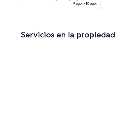
es
9 ago. - 10 ago.
de
US$ 39
Servicios en la propiedad