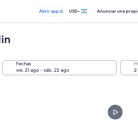
•
Abrir app
USD
Anunciar una prop
in
Fechas
H