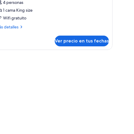
4 personas
abitación,
1 cama King size
Wifi gratuito
ama
ing
ás
s detalles
talles
ize
bre
Standard)
Ver precio en tus fechas
bitación,
ma
con cortinas.
ng
ze
tandard)