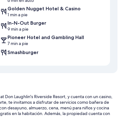
6 min en auto
Golden Nugget Hotel & Casino
1 min a pie
In-N-Out Burger
9 min a pie
Pioneer Hotel and Gambling Hall
7 min a pie
Smashburger
t Don Laughlin's Riverside Resort, y cuenta con un casino,
jarte, te invitamos a disfrutar de servicios como bañera de
n con desayuno, almuerzo, cena, menú para niños y cocina
ratis en la habitación. Además, la propiedad cuenta con
s de piscina y sombrillas