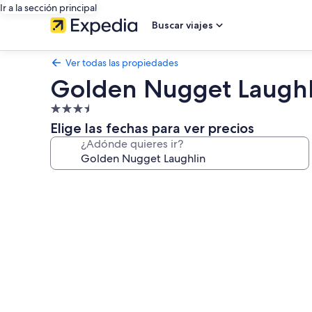
Ir a la sección principal
Buscar viajes
Ver todas las propiedades
Golden Nugget Laughl
Propiedad
de
Elige las fechas para ver precios
3.5
¿Adónde quieres ir?
estrellas
Galería
de
fotos
de
Golden
Nugget
Laughlin