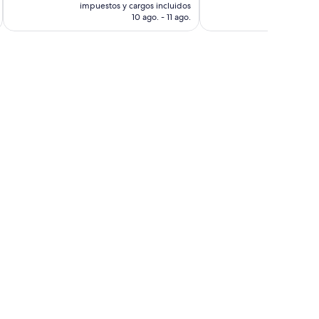
actual
impuestos y cargos incluidos
impuestos 
1.001
es
10 ago. - 11 ago.
opiniones
de
US$ 65