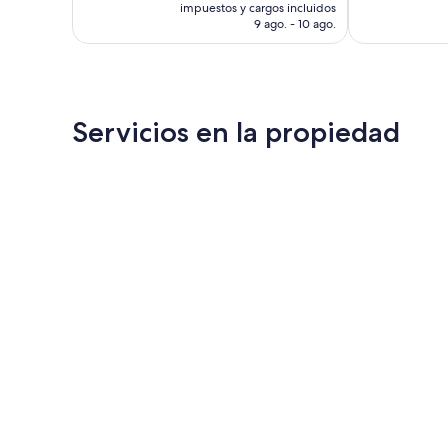
actual
impuestos y cargos incluidos
es
9 ago. - 10 ago.
de
US$ 76
Servicios en la propiedad