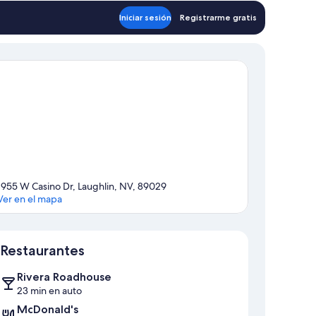
ntaña
Iniciar sesión
Registrarme gratis
1955 W Casino Dr, Laughlin, NV, 89029
Ver en el mapa
Mapa
Restaurantes
Rivera Roadhouse
23 min en auto
McDonald's