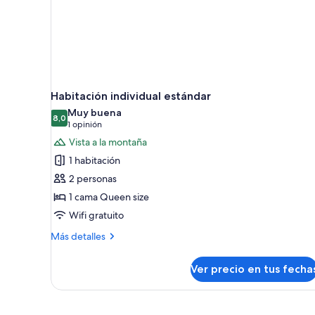
Habitación individual estándar
Muy buena
8,0
8,0 de 10
(1
1 opinión
opinión)
Vista a la montaña
1 habitación
2 personas
1 cama Queen size
Wifi gratuito
Más
Más detalles
detalles
sobre
Ver precio en tus fecha
Habitación
individual
estándar