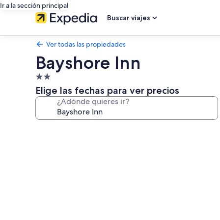
Ir a la sección principal
Buscar viajes
Ver todas las propiedades
Bayshore Inn
Propiedad
de
Elige las fechas para ver precios
2.0
¿Adónde quieres ir?
estrellas
Galería
de
fotos
de
Bayshore
Inn