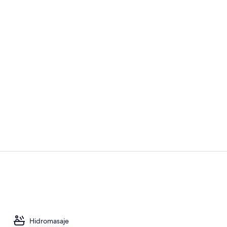
Bar (en la p
Fachada de 
Hidromasaje