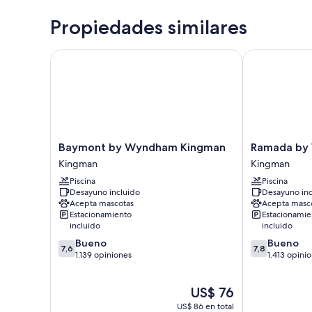
Propiedades similares
Baymont by Wyndham Kingman
Ramada by W
Baymont
Ramada
Baymont by Wyndham Kingman
Ramada by
by
by
Kingman
Kingman
Wyndham
Wyndham
Piscina
Piscina
Kingman
Kingman
Desayuno incluido
Desayuno inc
Kingman
Kingman
Acepta mascotas
Acepta masc
Estacionamiento
Estacionamie
incluido
incluido
7.6
7.8
Bueno
Bueno
7,6
7,8
de
de
1.139 opiniones
1.413 opini
10,
10,
Bueno,
Bueno,
El
US$ 76
1.139
1.413
precio
opiniones
opiniones
US$ 86 en total