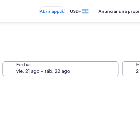
•
Abrir app
USD
Anunciar una prop
Fechas
H