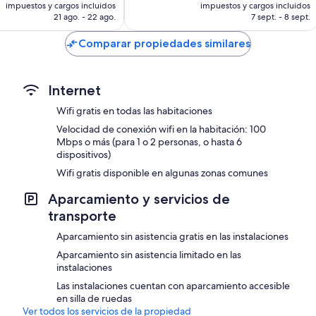
actual
actual
impuestos y cargos incluidos
impuestos y cargos incluidos
es
es
21 ago. - 22 ago.
7 sept. - 8 sept.
de
de
US$ 84
US$ 58
Comparar propiedades similares
Internet
Wifi gratis en todas las habitaciones
Velocidad de conexión wifi en la habitación: 100
Mbps o más (para 1 o 2 personas, o hasta 6
dispositivos)
Wifi gratis disponible en algunas zonas comunes
Aparcamiento y servicios de
transporte
Aparcamiento sin asistencia gratis en las instalaciones
Aparcamiento sin asistencia limitado en las
instalaciones
Las instalaciones cuentan con aparcamiento accesible
en silla de ruedas
Ver todos los servicios de la propiedad