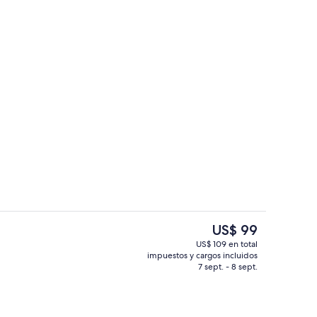
ropiedad)
Wifi gratis, muebles diferentes y rop
El
US$ 99
precio
US$ 109 en total
actual
impuestos y cargos incluidos
la propiedad
Restaurantes
es
7 sept. - 8 sept.
de
US$ 99