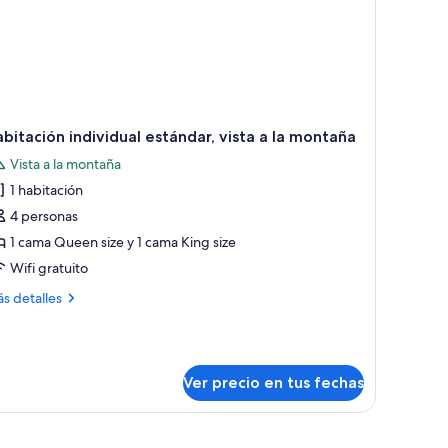
bitación individual estándar, vista a la montaña
Vista a la montaña
1 habitación
4 personas
1 cama Queen size y 1 cama King size
Wifi gratuito
ás
s detalles
talles
bre
bitación
dividual
Ver precio en tus fechas
tándar,
ta