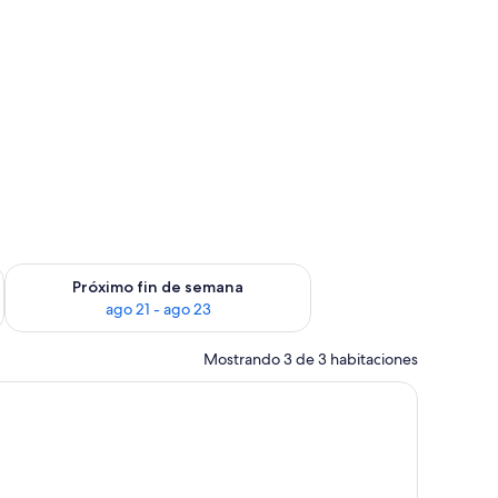
fin de semana ago 14 - ago 16
Consulta la disponibilidad para el próximo fin de semana ago
Próximo fin de semana
ago 21 - ago 23
Mostrando 3 de 3 habitaciones
 grande, dos lámparas de noche y cuadros en las paredes.