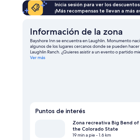
Inicia sesión para ver los descuentos
¡Más recompensas te llevan a más a
Información de la zona
Bayshore Inn se encuentra en Laughlin. Monumento nacion
algunos de los lugares cercanos donde se pueden hacer 
Laughlin Ranch. ¿Quieres asistir a un evento o partido mi
Center, o puedes salir una noche a Centro de eventos de
Ver más
Puntos de interés
Zona recreativa Big Bend of
the Colorado State
19 min a pie
- 1.6 km