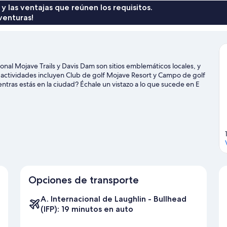
mo
 y las ventajas que reúnen los requisitos.
venturas!
al Mojave Trails y Davis Dam son sitios emblemáticos locales, y
actividades incluyen Club de golf Mojave Resort y Campo de golf
entras estás en la ciudad? Échale un vistazo a lo que sucede en E
 Laughlin.
Visitar nuestra guía de viaje de Laughlin
Opciones de transporte
A. Internacional de Laughlin - Bullhead
(IFP): 19 minutos en auto