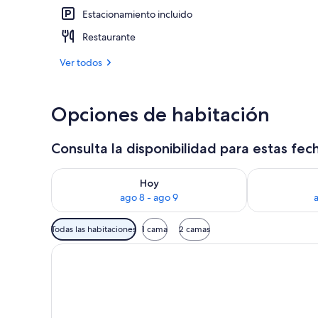
Estacionamiento incluido
Una piscina al
Restaurante
Ver todos
Opciones de habitación
Consulta la disponibilidad para estas fec
Consulta la disponibilidad para hoy ago 8 - ago 9
Consulta la d
Hoy
ago 8 - ago 9
Filtros
Todas las habitaciones
1 cama
2 camas
disponibles
para
las
habitaciones