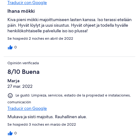
Traducir con Google
Ihana mökki
Kiva pieni mökki majoittumiseen lasten kanssa. Iso terassi etelään
päin. Hyvät löylyt ja uusi sisustus. Hyvät ohjeet ja todella hyvälle
henkilökohtaiselle palvelulle iso iso plussa!
Se hospedó 2 noches en abril de 2022
0
Opinión verificada
8/10 Buena
Marja
27 mar. 2022
Le gustó: Limpieza, servicios, estado de la propiedad e instalaciones,
comunicación
Traducir con Google
Mukava ja siisti majoitus. Rauhallinen alue.
Se hospedó 3 noches en marzo de 2022
0