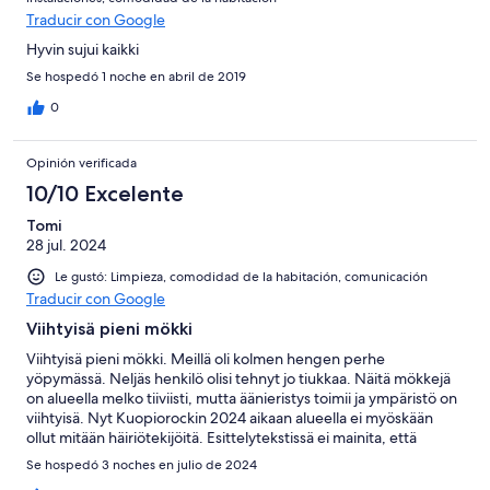
Traducir con Google
Hyvin sujui kaikki
Se hospedó 1 noche en abril de 2019
0
Opinión verificada
10/10 Excelente
Tomi
28 jul. 2024
Le gustó: Limpieza, comodidad de la habitación, comunicación
Traducir con Google
Viihtyisä pieni mökki
Viihtyisä pieni mökki. Meillä oli kolmen hengen perhe
yöpymässä. Neljäs henkilö olisi tehnyt jo tiukkaa. Näitä mökkejä
on alueella melko tiiviisti, mutta äänieristys toimii ja ympäristö on
viihtyisä. Nyt Kuopiorockin 2024 aikaan alueella ei myöskään
ollut mitään häiriötekijöitä. Esittelytekstissä ei mainita, että
asumukseen kuuluu pieni saunakin. Ilmalämpöpumpun
Se hospedó 3 noches en julio de 2024
jäähdytysominaisuus lisää kesällä mukavuutta. Uuni on