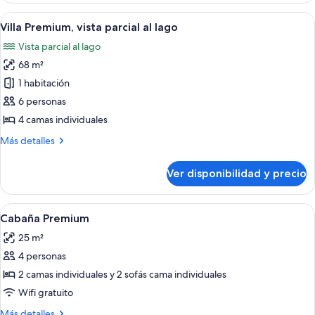
vista
Ver
Una sala de estar acogedora con chime
9
al
Villa Premium, vista parcial al lago
todas
lago
Vista parcial al lago
las
68 m²
fotos
de
1 habitación
Villa
6 personas
Premium,
4 camas individuales
vista
Más
Más detalles
parcial
detalles
al
sobre
Ver disponibilidad y precio
Villa
lago
Premium,
vista
Ver
Una habitación con piso de madera, una
7
parcial
Cabaña Premium
todas
al
25 m²
lago
las
4 personas
fotos
de
2 camas individuales y 2 sofás cama individuales
Cabaña
Wifi gratuito
Premium
Más
Más detalles