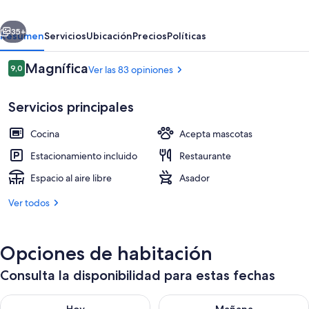
Villas
erior
Siguiente
35+
Resumen
Servicios
Ubicación
Precios
Políticas
Opiniones
Magnífica
9,0
Ver las 83 opiniones
9,0 de 10
Servicios principales
Cocina
Acepta mascotas
Estacionamiento incluido
Restaurante
Espacio al aire libre
Asador
Camas plegables/adicionales y ropa d
Ver todos
Opciones de habitación
Consulta la disponibilidad para estas fechas
Consulta la disponibilidad para hoy ago 7 - ago 8
Consulta la disponibilidad pa