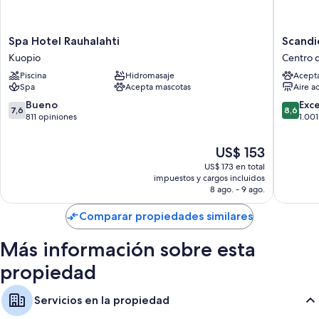
Spa
Scandic
Spa Hotel Rauhalahti
Scandi
Hotel
Atlas
Kuopio
Centro 
Rauhalahti
Centro
Piscina
Hidromasaje
Acept
Kuopio
de
Spa
Acepta mascotas
Aire a
Kuopio
7.6
8.6
Bueno
Exc
7,6
8,6
de
de
811 opiniones
1.001
10,
10,
Bueno,
Excelent
El
US$ 153
811
1.001
precio
US$ 173 en total
opiniones
opinion
actual
impuestos y cargos incluidos
es
8 ago. - 9 ago.
de
US$ 153
Comparar propiedades similares
Más información sobre esta
propiedad
Servicios en la propiedad