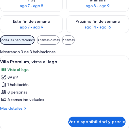
Hoy
Mañana
ago 7 - ago 8
ago 8 - ago 9
Consulta la disponibilidad para este fin de semana ago 7 - ag
Consulta la disponibilidad par
Este fin de semana
Próximo fin de semana
ago 7 - ago 9
ago 14 - ago 16
Filtros
Todas las habitaciones
3 camas o más
2 camas
disponibles
para
Mostrando 3 de 3 habitaciones
las
Ver
Un espacio habitable compacto con sof
13
Villa Premium, vista al lago
habitaciones
todas
Vista al lago
las
89 m²
fotos
de
1 habitación
Villa
8 personas
Premium,
6 camas individuales
vista
Más
Más detalles
al
detalles
lago
sobre
Ver disponibilidad y precio
Villa
Premium,