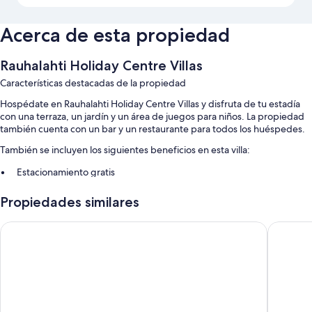
Acerca de esta propiedad
Rauhalahti Holiday Centre Villas
Características destacadas de la propiedad
Hospédate en Rauhalahti Holiday Centre Villas y disfruta de tu estadía
con una terraza, un jardín y un área de juegos para niños. La propiedad
también cuenta con un bar y un restaurante para todos los huéspedes.
También se incluyen los siguientes beneficios en esta villa:
Estacionamiento gratis
Un muelle, un área de parrillas y una mesa de billar
Propiedades similares
Áreas para no fumadores
Spa Hotel Rauhalahti
Scandic 
También se incluyen los siguientes beneficios adicionales en todas las
habitaciones:
Duchas, bañeras o duchas y secadores de pelo
Armarios o vestidores, patios y cocinas