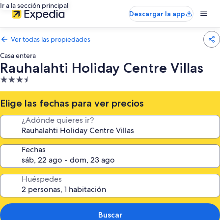
Ir a la sección principal
Descargar la app
Ver todas las propiedades
Casa entera
Rauhalahti Holiday Centre Villas
Propiedad
de
3.5
Elige las fechas para ver precios
estrellas
¿Adónde quieres ir?
Fechas
Huéspedes
Buscar