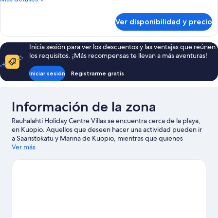
detalles
sobre
Ver disponibilidad y precio
Cabaña
Premium
Inicia sesión para ver los descuentos y las ventajas que reúnen
los requisitos. ¡Más recompensas te llevan a más aventuras!
Iniciar sesión
Registrarme gratis
Información de la zona
Rauhalahti Holiday Centre Villas se encuentra cerca de la playa,
en Kuopio. Aquellos que deseen hacer una actividad pueden ir
a Saaristokatu y Marina de Kuopio, mientras que quienes
quieran apreciar la belleza natural del área pueden visitar
Ver más
Reserva Natural Katiskaniemi y Playa de Särkiniemi. ¿Quieres
asistir a un evento o partido mientras estás en la ciudad? Échale
un vistazo a lo que sucede en Pista de hielo de Kuopio (Niiralan
Monttu) o Vainolanniemi. Aprovecha al máximo tu tiempo aquí
haciendo ciclismo, paseos a caballo y caminatas o ciclismo en
senderos.
Visitar nuestra guía de viaje de Kuopio
Ver más villas en Kuopio