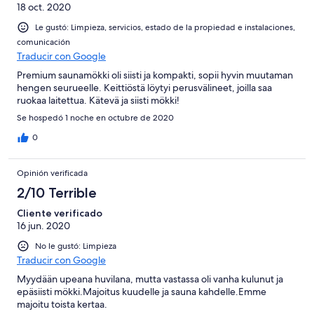
18 oct. 2020
Le gustó: Limpieza, servicios, estado de la propiedad e instalaciones,
comunicación
Traducir con Google
Premium saunamökki oli siisti ja kompakti, sopii hyvin muutaman
hengen seurueelle. Keittiöstä löytyi perusvälineet, joilla saa
ruokaa laitettua. Kätevä ja siisti mökki!
Se hospedó 1 noche en octubre de 2020
0
Opinión verificada
2/10 Terrible
Cliente verificado
16 jun. 2020
No le gustó: Limpieza
Traducir con Google
Myydään upeana huvilana, mutta vastassa oli vanha kulunut ja
epäsiisti mökki.Majoitus kuudelle ja sauna kahdelle.Emme
majoitu toista kertaa.