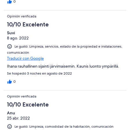
käyttöliittymältään erittäin vaikeaselkoinen ja imurin akku taisi
0
vedellä viimeisiään. Lisävuoteena toimiva vuodesohva on
tyypillisen huono selälle, mutta näinhän se aina on. Nämä eivät
Opinión verificada
ole varsinaisia miinuksia vaan ehdottomasti voime harkita
yöpymistä näissä uudestaan, jos Kuopioon on asiaa.
10/10 Excelente
Suvi
8 ago. 2022
Le gustó: Limpieza, servicios, estado de la propiedad e instalaciones,
comunicación
Traducir con Google
Ihana rauhallinen sijainti järvimaisemin. Kaunis luonto ympärillä.
Se hospedó 3 noches en agosto de 2022
0
Opinión verificada
10/10 Excelente
Anu
25 abr. 2022
Le gustó: Limpieza, comodidad de la habitación, comunicación