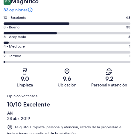
Magnífico
9,0
83 opiniones
Evaluación:
10 - Excelente
43
10
Evaluación:
8 - Bueno
35
-
8
Excelente.
Evaluación:
6 - Aceptable
3
-
43
6
Bueno.
Evaluación:
4 - Mediocre
1
de
-
35
4
83
Aceptable.
Evaluación:
2 - Terrible
1
de
-
opiniones
3
2
83
Mediocre.
de
-
opiniones
1
83
Terrible.
de
9,0
9,6
9,2
opiniones
1
83
Limpieza
Ubicación
Personal y atención
de
opiniones
Opiniones
83
Opinión verificada
opiniones
10/10 Excelente
Aki
28 abr. 2019
Le gustó: Limpieza, personal y atención, estado de la propiedad e
instalaciones, comodidad de la habitación