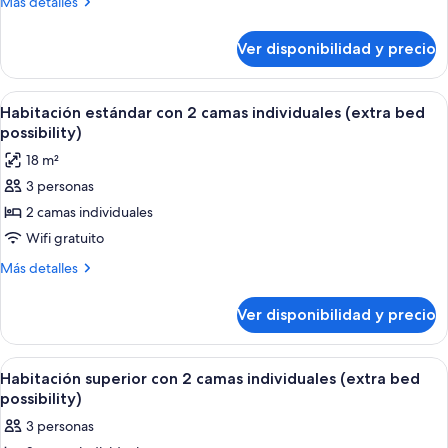
Más
Más detalles
1
detalles
cama
sobre
Ver disponibilidad y precio
Habitación
King
superior,
size
1
Ver
Una habitación de hotel moderna con un
(extra
7
cama
Habitación estándar con 2 camas individuales (extra bed
todas
King
bed
possibility)
size
las
possibility)
18 m²
(extra
fotos
bed
3 personas
de
possibility)
2 camas individuales
Habitación
estándar
Wifi gratuito
con
Más
Más detalles
2
detalles
sobre
camas
Ver disponibilidad y precio
Habitación
individuales
estándar
(extra
con
Ver
Una cama bien hecha con sábanas blanc
7
bed
2
Habitación superior con 2 camas individuales (extra bed
todas
camas
possibility)
possibility)
individuales
las
3 personas
(extra
fotos
bed