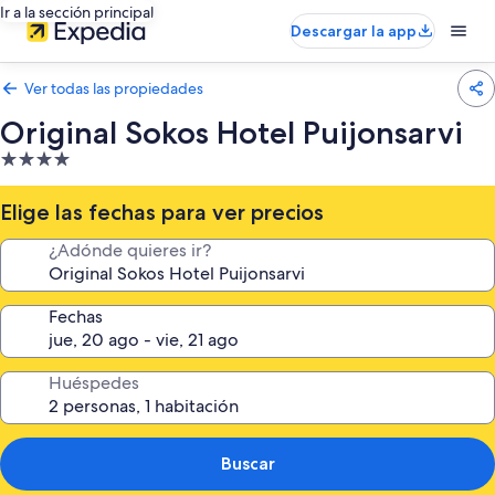
Ir a la sección principal
Descargar la app
Ver todas las propiedades
Original Sokos Hotel Puijonsarvi
Propiedad
de
4.0
Elige las fechas para ver precios
estrellas
¿Adónde quieres ir?
Fechas
Huéspedes
Buscar