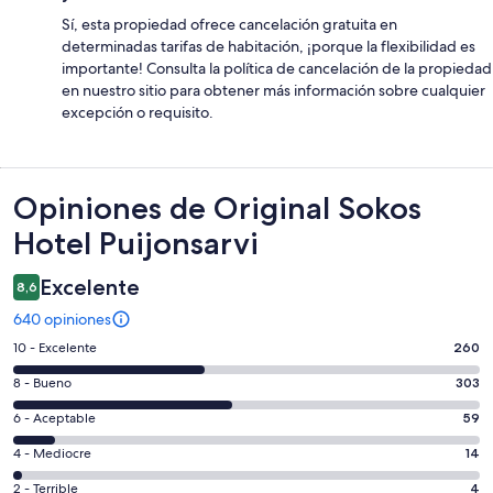
Sí, esta propiedad ofrece cancelación gratuita en
determinadas tarifas de habitación, ¡porque la flexibilidad es
importante! Consulta la política de cancelación de la propiedad
en nuestro sitio para obtener más información sobre cualquier
excepción o requisito.
Opiniones
Opiniones de Original Sokos
Hotel Puijonsarvi
Excelente
8,6
640 opiniones
Evaluación:
10 - Excelente
260
10
Evaluación:
8 - Bueno
303
-
8
Excelente.
Evaluación:
6 - Aceptable
59
-
260
6
Bueno.
Evaluación:
4 - Mediocre
14
de
-
303
4
640
Aceptable.
Evaluación:
2 - Terrible
4