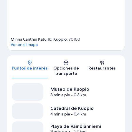
Monttu). No olvides tu equipo de golf para practicar en alguno
de los campos de la zona o, si prefieres un poco de aventura,
disfruta de actividades como caminatas o ciclismo en senderos.
Visitar nuestra guía de viaje de Kuopio
Minna Canthin Katu 16, Kuopio, 70100
Ver en el mapa
Mapa
Puntos de interés
Opciones de
Restaurantes
transporte
Museo de Kuopio
3 min a pie
- 0.3 km
Catedral de Kuopio
4 min a pie
- 0.4 km
Playa de Väinölänniemi