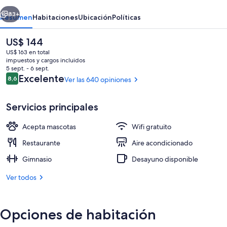
Puijonsarvi
erior
Siguiente
83+
Resumen
Habitaciones
Ubicación
Políticas
El
US$ 144
precio
US$ 163 en total
actual
impuestos y cargos incluidos
es
5 sept. - 6 sept.
de
Opiniones
Excelente
8,6
Ver las 640 opiniones
8,6 de 10
US$ 144
Servicios principales
2 restaurantes; se sirve desayuno, alm
Acepta mascotas
Wifi gratuito
Restaurante
Aire acondicionado
Gimnasio
Desayuno disponible
Ver todos
Opciones de habitación