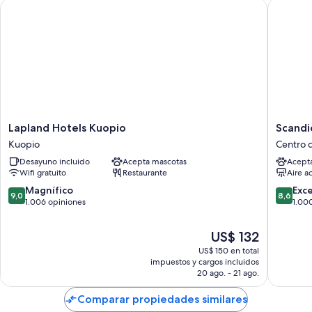
Lapland Hotels Kuopio
Scandic 
Lapland
Scandic
Lapland Hotels Kuopio
Scandi
Hotels
Atlas
Kuopio
Centro 
Kuopio
Centro
Desayuno incluido
Acepta mascotas
Acept
Kuopio
de
Wifi gratuito
Restaurante
Aire a
Kuopio
9.0
8.6
Magnífico
Exc
9,0
8,6
de
de
1.006 opiniones
1.00
10,
10,
Magnífico,
Excelent
El
US$ 132
1.006
1.000
precio
US$ 150 en total
opiniones
opinion
actual
impuestos y cargos incluidos
es
20 ago. - 21 ago.
de
US$ 132
Comparar propiedades similares