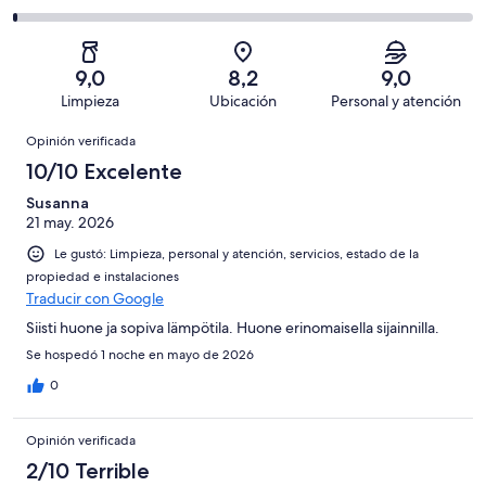
de
-
opiniones
59
2
640
Mediocre.
de
-
opiniones
14
640
Terrible.
de
9,0
8,2
9,0
opiniones
4
640
Limpieza
Ubicación
Personal y atención
de
opiniones
Opiniones
640
Opinión verificada
opiniones
10/10 Excelente
Susanna
21 may. 2026
Le gustó: Limpieza, personal y atención, servicios, estado de la
propiedad e instalaciones
Traducir con Google
Siisti huone ja sopiva lämpötila. Huone erinomaisella sijainnilla.
Se hospedó 1 noche en mayo de 2026
0
Opinión verificada
2/10 Terrible