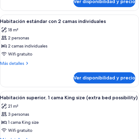
Ver disponibilidad y precio
Habitación
individual
estándar
Ver
Una habitación de hotel moderna con un
15
Habitación estándar con 2 camas individuales
todas
18 m²
las
2 personas
fotos
de
2 camas individuales
Habitación
Wifi gratuito
estándar
Más
Más detalles
con
detalles
2
sobre
Ver disponibilidad y precio
Habitación
camas
estándar
individuales
con
Ver
Una habitación de hotel moderna con 
2
2
Habitación superior, 1 cama King size (extra bed possibility)
todas
camas
21 m²
individuales
las
3 personas
fotos
de
1 cama King size
Habitación
Wifi gratuito
superior,