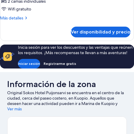
2 camas individuales
de
possibility)
Wifi gratuito
Habitación
superior
Más
Más detalles
detalles
con
sobre
2
Ver disponibilidad y precio
Habitación
camas
superior
individuales
con
Inicia sesión para ver los descuentos y las ventajas que reúnen
2
(extra
los requisitos. ¡Más recompensas te llevan a más aventuras!
camas
bed
individuales
Iniciar sesión
Registrarme gratis
possibility)
(extra
bed
possibility)
Información de la zona
Original Sokos Hotel Puijonsarvi se encuentra en el centro de la
ciudad, cerca del paseo costero, en Kuopio. Aquellos que
deseen hacer una actividad pueden ir a Marina de Kuopio y
Saaristokatu, mientras que quienes quieran apreciar la belleza
Ver más
natural del área pueden visitar Reserva Natural Katiskaniemi y
Reserva Natural de Tarinaharjun. ¿Quieres asistir a un evento o
partido mientras estás en la ciudad? Échale un vistazo a lo que
sucede en Vainolanniemi o Pista de hielo de Kuopio (Niiralan