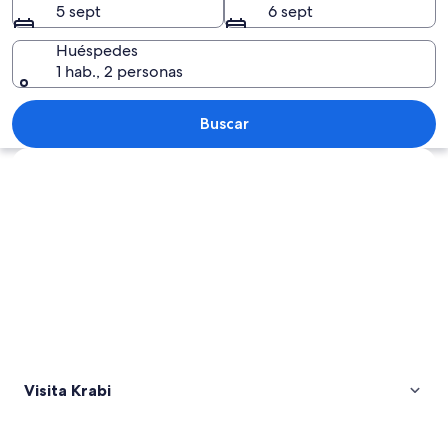
5 sept
6 sept
Huéspedes
1 hab., 2 personas
Una hilera de botes tradicionales amar
Buscar
Ver mapa
Visita Krabi