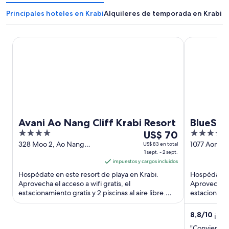
Principales hoteles en Krabi
Alquileres de temporada en Krabi
Avani Ao Nang Cliff Krabi Resort
BlueSotel S
Avani Ao Nang Cliff Krabi Resort
BlueSot
4
Del
4
US$ 70
Beach -
out
1
out
328 Moo 2, Ao Nang
1077 Aonang
US$ 83 en total
Krabi
1 sept. - 2 sept.
2, Aonang K
of
sept
of
impuestos y cargos incluidos
5
al
5
Hospédate en este resort de playa en Krabi.
Hospédate e
2
Aprovecha el acceso a wifi gratis, el
Aprovecha el
sept,
estacionamiento gratis y 2 piscinas al aire libre.
estacionamien
el
Nuestros huéspedes destacan ...
Nuestros hu
precio
8,8
/
10
¡Exce
por
"Conviently 