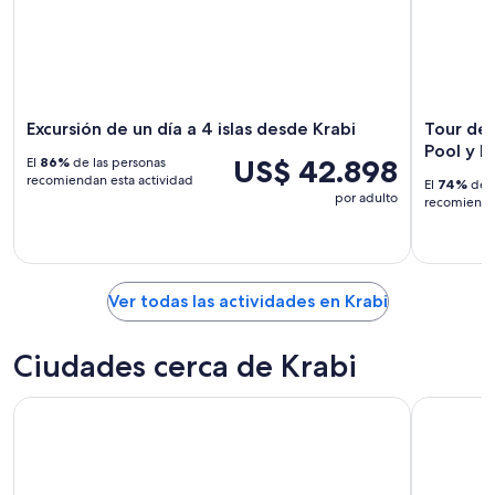
Excursión de un día a 4 islas desde Krabi
Tour de 
Pool y l
US$ 42.898
El
86%
de las personas
recomiendan esta actividad
El
74%
de l
por adulto
recomiendan
Ver todas las actividades en Krabi
Ciudades cerca de Krabi