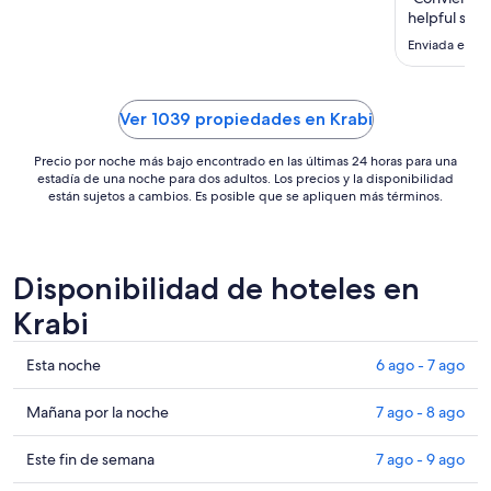
noche
helpful staff
es
Enviada el 1 
de
US$ 70
Ver 1039 propiedades en Krabi
Precio por noche más bajo encontrado en las últimas 24 horas para una
estadía de una noche para dos adultos. Los precios y la disponibilidad
están sujetos a cambios. Es posible que se apliquen más términos.
Disponibilidad de hoteles en
Krabi
Ver
Esta noche
6 ago - 7 ago
precios
de
Ver
Mañana por la noche
7 ago - 8 ago
propiedades
precios
en
de
Ver
Este fin de semana
7 ago - 9 ago
Krabi
propiedades
precios