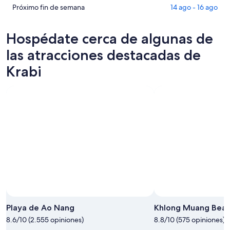
para
en
de
Ver
Próximo fin de semana
14 ago - 16 ago
esta
Krabi
propiedades
precios
noche,
para
en
de
Hospédate cerca de algunas de
6
mañana
Krabi
propiedades
ago
por
para
en
las atracciones destacadas de
-
la
este
Krabi
Krabi
7
noche,
fin
para
ago
7
de
el
ago
semana,
próximo
-
7
fin
8
ago
de
ago
-
semana,
9
14
ago
ago
-
16
ago
Playa de Ao Nang
Khlong Muang Bea
8.6/10 (2.555 opiniones)
8.8/10 (575 opiniones)