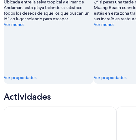
Ubicada entre la selva tropical y el mar de
¿Y si pasas una tarde r
Andamán, esta playa tailandesa satisface
Muang Beach cuando vi
todos los deseos de aquellos que buscan un
estés en esta zona tranq
idílico lugar soleado para escapar.
sus increíbles restauran
Ver menos
Ver menos
Ver propiedades
Ver propiedades
Actividades
Excursión de un día a 4 islas desde Krabi
Tour de me