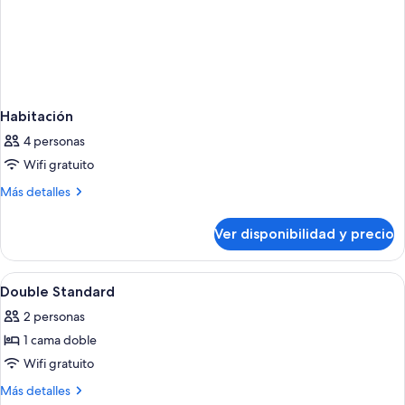
Habitación
4 personas
Wifi gratuito
Más
Más detalles
detalles
sobre
Ver disponibilidad y precio
Habitación
Ver
Caja de seguridad en la habitación y es
2
Double Standard
todas
2 personas
las
1 cama doble
fotos
de
Wifi gratuito
Double
Más
Más detalles