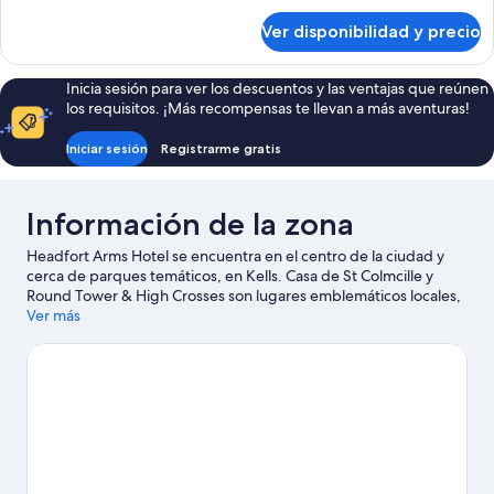
sobre
Ver disponibilidad y precio
Habitación
Inicia sesión para ver los descuentos y las ventajas que reúnen
los requisitos. ¡Más recompensas te llevan a más aventuras!
Iniciar sesión
Registrarme gratis
Información de la zona
Headfort Arms Hotel se encuentra en el centro de la ciudad y
cerca de parques temáticos, en Kells. Casa de St Colmcille y
Round Tower & High Crosses son lugares emblemáticos locales,
y algunos de los puntos de interés del área incluyen The Zone y
Ver más
Centro de artes Solstice. También vale la pena conocer Centro
de Karting de Athboy y Aura Leisure Navan. No olvides tu
equipo de golf para practicar en alguno de los campos de la
zona o, si prefieres un poco de aventura, disfruta de actividades
como ecotours y paseos a caballo.
Visitar nuestra guía de viaje
de Kells