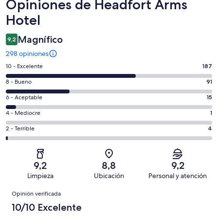
Opiniones
Opiniones de Headfort Arms
Hotel
Magnífico
9,2
298 opiniones
Evaluación:
10 - Excelente
187
10
Evaluación:
8 - Bueno
91
-
8
Excelente.
Evaluación:
6 - Aceptable
15
-
187
6
Bueno.
Evaluación:
4 - Mediocre
1
de
-
91
4
298
Aceptable.
Evaluación:
2 - Terrible
4
de
-
opiniones
15
2
298
Mediocre.
de
-
opiniones
1
298
Terrible.
de
9,2
8,8
9,2
opiniones
4
298
Limpieza
Ubicación
Personal y atención
de
opiniones
Opiniones
298
Opinión verificada
opiniones
10/10 Excelente