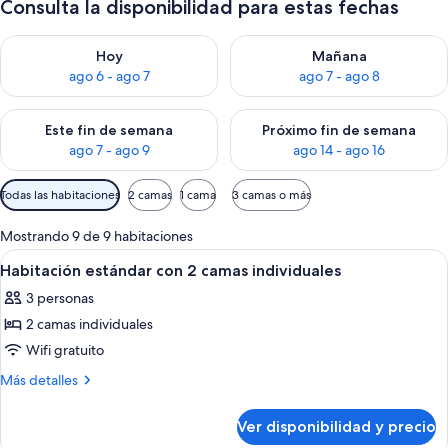
Consulta la disponibilidad para estas fechas
Consulta la disponibilidad para hoy ago 6 - ago 7
Consulta la disponibilidad pa
Hoy
Mañana
ago 6 - ago 7
ago 7 - ago 8
Consulta la disponibilidad para este fin de semana ago 7 - ag
Consulta la disponibilidad par
Este fin de semana
Próximo fin de semana
ago 7 - ago 9
ago 14 - ago 16
Filtros
Todas las habitaciones
2 camas
1 cama
3 camas o más
disponibles
para
Mostrando 9 de 9 habitaciones
las
Ver
Habitación de hotel con dos camas, un 
5
Habitación estándar con 2 camas individuales
habitaciones
todas
3 personas
las
2 camas individuales
fotos
de
Wifi gratuito
Habitación
Más
Más detalles
estándar
detalles
sobre
con
Ver disponibilidad y precio
Habitación
2