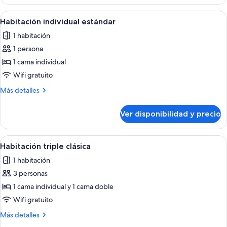
estándar
camas
con
Ver
Habitación de hotel con cabecera de m
4
individuales
2
Habitación individual estándar
todas
camas
1 habitación
individuales
las
1 persona
fotos
de
1 cama individual
Habitación
Wifi gratuito
individual
Más
Más detalles
estándar
detalles
sobre
Ver disponibilidad y precio
Habitación
individual
estándar
Ver
Habitación de hotel con dos camas, un 
4
Habitación triple clásica
todas
1 habitación
las
3 personas
fotos
de
1 cama individual y 1 cama doble
Habitación
Wifi gratuito
triple
Más
Más detalles
clásica
detalles