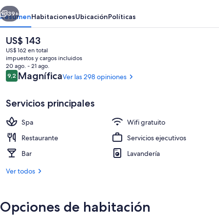
erior
Siguiente
39+
Resumen
Habitaciones
Ubicación
Políticas
El
US$ 143
precio
US$ 162 en total
actual
impuestos y cargos incluidos
es
20 ago. - 21 ago.
de
Opiniones
Magnífica
9,2
Ver las 298 opiniones
9,2 de 10
US$ 143
Servicios principales
Exterior
Spa
Wifi gratuito
Restaurante
Servicios ejecutivos
Bar
Lavandería
Ver todos
Opciones de habitación