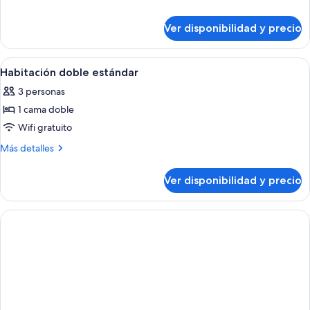
estándar
detalles
sobre
Ver disponibilidad y precio
Habitación
triple
estándar
Ver
Caja de seguridad en la habitación y es
4
Habitación doble estándar
todas
3 personas
las
1 cama doble
fotos
de
Wifi gratuito
Habitación
Más
Más detalles
doble
detalles
sobre
estándar
Ver disponibilidad y precio
Habitación
doble
estándar