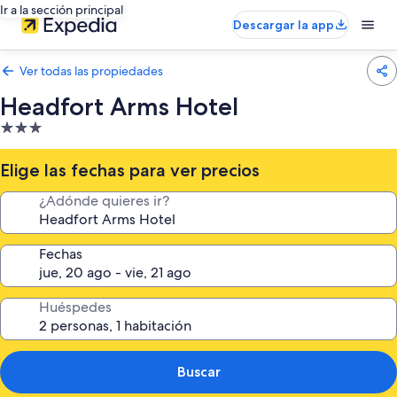
Ir a la sección principal
Descargar la app
Ver todas las propiedades
Headfort Arms Hotel
Propiedad
de
3.0
Elige las fechas para ver precios
estrellas
¿Adónde quieres ir?
Fechas
Huéspedes
Buscar