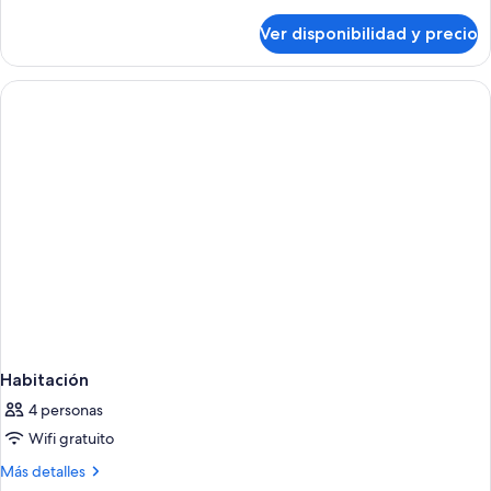
Standard
detalles
sobre
Ver disponibilidad y precio
Double
Standard
Habitación
4 personas
Wifi gratuito
Más
Más detalles
detalles