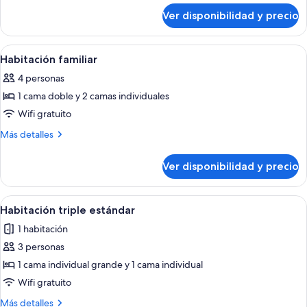
sobre
Ver disponibilidad y precio
Habitación
triple
clásica
Ver
Habitación de hotel con dos camas, un 
4
Habitación familiar
todas
4 personas
las
1 cama doble y 2 camas individuales
fotos
de
Wifi gratuito
Habitación
Más
Más detalles
familiar
detalles
sobre
Ver disponibilidad y precio
Habitación
familiar
Ver
Habitación de hotel con dos camas, un 
4
Habitación triple estándar
todas
1 habitación
las
3 personas
fotos
de
1 cama individual grande y 1 cama individual
Habitación
Wifi gratuito
triple
Más
Más detalles