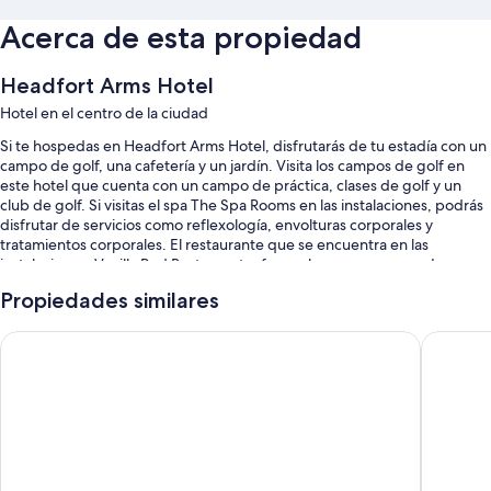
Acerca de esta propiedad
Headfort Arms Hotel
Hotel en el centro de la ciudad
Si te hospedas en Headfort Arms Hotel, disfrutarás de tu estadía con un
campo de golf, una cafetería y un jardín. Visita los campos de golf en
este hotel que cuenta con un campo de práctica, clases de golf y un
club de golf. Si visitas el spa The Spa Rooms en las instalaciones, podrás
disfrutar de servicios como reflexología, envolturas corporales y
tratamientos corporales. El restaurante que se encuentra en las
instalaciones, Vanilla Pod Restaurant, ofrece almuerzos y cenas. Los
huéspedes podrán mantenerse conectados con wifi gratis en la
Propiedades similares
habitación. Además, la propiedad cuenta con un servicio de
lavandería/tintorería y un bar.
Ardboyne Hotel
Newgran
Se incluyen los siguientes beneficios adicionales:
Un punto de carga para vehículos eléctricos, acceso a una piscina
techada cercana y acceso opcional a los campos de golf
Una caja de seguridad en la recepción, un salón de baile y
organización de bodas
Asistencia turística y para la compra de entradas, recepción