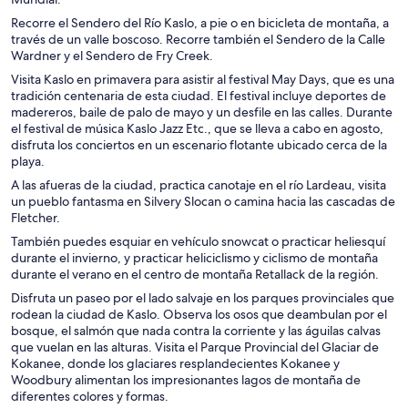
n
Recorre el Sendero del Río Kaslo, a pie o en bicicleta de montaña, a
a
través de un valle boscoso. Recorre también el Sendero de la Calle
Wardner y el Sendero de Fry Creek.
Visita Kaslo en primavera para asistir al festival May Days, que es una
tradición centenaria de esta ciudad. El festival incluye deportes de
madereros, baile de palo de mayo y un desfile en las calles. Durante
el festival de música Kaslo Jazz Etc., que se lleva a cabo en agosto,
disfruta los conciertos en un escenario flotante ubicado cerca de la
playa.
A las afueras de la ciudad, practica canotaje en el río Lardeau, visita
un pueblo fantasma en Silvery Slocan o camina hacia las cascadas de
Fletcher.
También puedes esquiar en vehículo snowcat o practicar heliesquí
durante el invierno, y practicar heliciclismo y ciclismo de montaña
durante el verano en el centro de montaña Retallack de la región.
Disfruta un paseo por el lado salvaje en los parques provinciales que
rodean la ciudad de Kaslo. Observa los osos que deambulan por el
bosque, el salmón que nada contra la corriente y las águilas calvas
que vuelan en las alturas. Visita el Parque Provincial del Glaciar de
Kokanee, donde los glaciares resplandecientes Kokanee y
Woodbury alimentan los impresionantes lagos de montaña de
diferentes colores y formas.