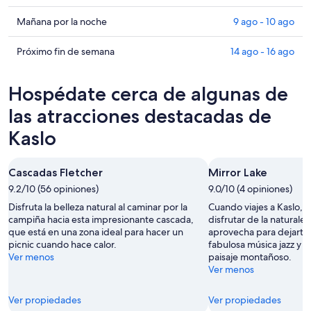
precios
de
Ver
Mañana por la noche
9 ago - 10 ago
propiedades
precios
en
de
Ver
Próximo fin de semana
14 ago - 16 ago
Kaslo
propiedades
precios
para
en
de
Hospédate cerca de algunas de
esta
Kaslo
propiedades
noche,
para
en
las atracciones destacadas de
8
mañana
Kaslo
Kaslo
ago
por
para
-
la
el
9
noche,
próximo
Cascadas Fletcher
Mirror Lake
ago
9
fin
9.2/10 (56 opiniones)
9.0/10 (4 opiniones)
ago
de
Disfruta la belleza natural al caminar por la
Cuando viajes a Kaslo, 
-
semana,
campiña hacia esta impresionante cascada,
disfrutar de la naturale
10
14
que está en una zona ideal para hacer un
aprovecha para dejarte 
ago
ago
picnic cuando hace calor.
fabulosa música jazz y m
-
Ver menos
paisaje montañoso.
16
Ver menos
ago
Ver propiedades
Ver propiedades