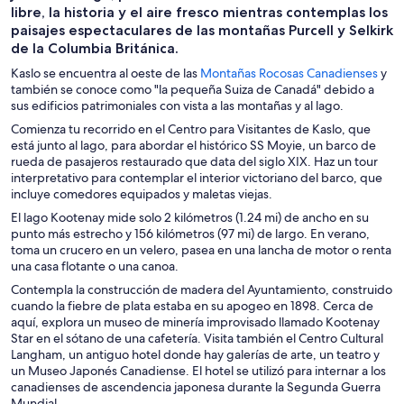
libre, la historia y el aire fresco mientras contemplas los
paisajes espectaculares de las montañas Purcell y Selkirk
de la Columbia Británica.
S
Kaslo se encuentra al oeste de las
Montañas Rocosas Canadienses
y
e
también se conoce como "la pequeña Suiza de Canadá" debido a
a
sus edificios patrimoniales con vista a las montañas y al lago.
b
Comienza tu recorrido en el Centro para Visitantes de Kaslo, que
r
está junto al lago, para abordar el histórico SS Moyie, un barco de
e
rueda de pasajeros restaurado que data del siglo XIX. Haz un tour
e
interpretativo para contemplar el interior victoriano del barco, que
n
incluye comedores equipados y maletas viejas.
u
El lago Kootenay mide solo 2 kilómetros (1.24 mi) de ancho en su
n
punto más estrecho y 156 kilómetros (97 mi) de largo. En verano,
a
toma un crucero en un velero, pasea en una lancha de motor o renta
n
una casa flotante o una canoa.
u
e
Contempla la construcción de madera del Ayuntamiento, construido
v
cuando la fiebre de plata estaba en su apogeo en 1898. Cerca de
a
aquí, explora un museo de minería improvisado llamado Kootenay
v
Star en el sótano de una cafetería. Visita también el Centro Cultural
e
Langham, un antiguo hotel donde hay galerías de arte, un teatro y
n
un Museo Japonés Canadiense. El hotel se utilizó para internar a los
t
canadienses de ascendencia japonesa durante la Segunda Guerra
a
Mundial.