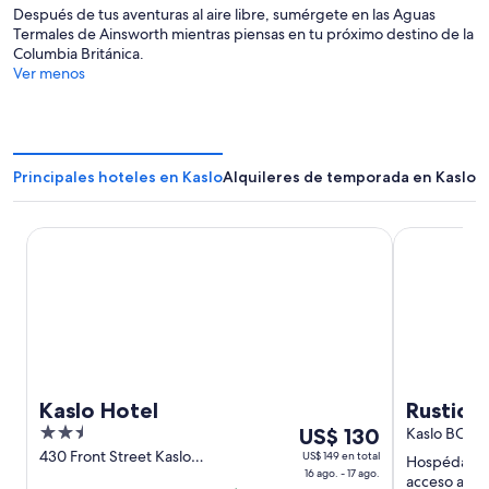
Después de tus aventuras al aire libre, sumérgete en las Aguas
Termales de Ainsworth mientras piensas en tu próximo destino de la
Columbia Británica.
Ver menos
Principales hoteles en Kaslo
Alquileres de temporada en Kaslo
Kaslo Hotel
Rustic Wate
Kaslo Hotel
Rustic 
2.5
Del
US$ 130
Kaslo BC
out
16
430 Front Street Kaslo
US$ 149 en total
Hospédate e
BC
16 ago. - 17 ago.
of
ago
acceso a wifi