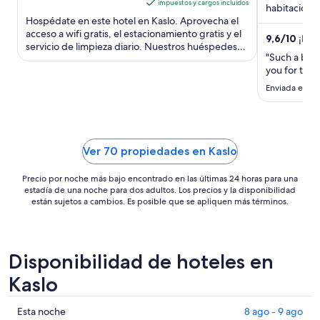
impuestos y cargos incluidos
5
al
habitación. 
Hospédate en este hotel en Kaslo. Aprovecha el
como Mirror 
17
acceso a wifi gratis, el estacionamiento gratis y el
ago,
9,6
/
10
¡Exce
servicio de limpieza diario. Nuestros huéspedes
el
"Such a beau
destacan ...
precio
you for the 
por
Enviada el 7 
noche
es
de
US$ 130
Ver 70 propiedades en Kaslo
Precio por noche más bajo encontrado en las últimas 24 horas para una
estadía de una noche para dos adultos. Los precios y la disponibilidad
están sujetos a cambios. Es posible que se apliquen más términos.
Disponibilidad de hoteles en
Kaslo
Ver
Esta noche
8 ago - 9 ago