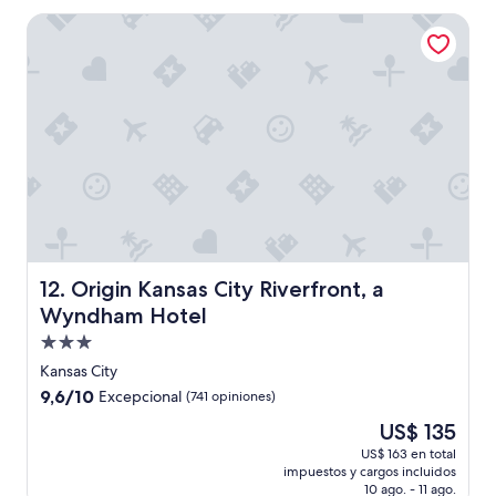
US$ 118
Origin Kansas City Riverfront, a Wyndham Hotel
Origin Kansas City Riverfront, a Wyndham Hotel
12. Origin Kansas City Riverfront, a
Wyndham Hotel
Propiedad
de
Kansas City
3.0
9.6
9,6/10
Excepcional
(741 opiniones)
estrellas
de
El
US$ 135
10,
precio
Excepcional,
US$ 163 en total
actual
impuestos y cargos incluidos
(741
es
10 ago. - 11 ago.
opiniones)