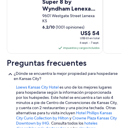
Super 8 by
Wyndham Lenexa
Overland Park/Mall
9601 Westgate Street Lenexa
KS
Area
6,2
/
10
(1001 opiniones)
Del
US$ 54
6
US$ 63 en total
6 sept. - 7 sept.
sept
impuestos y cargos incluidos
al
7
Preguntas frecuentes
sept,
el
¿Dónde se encuentra la mejor propiedad para hospedarse
precio
en Kansas City?
por
noche
Loews Kansas City Hotel
es uno de los mejores lugares
es
para hospedarse según la información proporcionada
por los huéspedes. Este hotel se encuentra a tan solo 4
de
minutos a pie de Centro de Convenciones de Kansas City,
US$ 54
y cuenta con 2 restaurantes y una piscina techada. Otras
alternativas para tu visita incluyen
Hotel Phillips Kansas
City Curio Collection by Hilton
y
Crowne Plaza Kansas City
Downtown by IHG
. Consulta todos los
hoteles