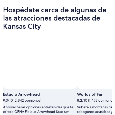
,
precios
w
Hospédate cerca de algunas de
y
e
la
d
las atracciones destacadas de
disponibilidad
i
están
d
Kansas City
sujetos
n
a
'
cambios.
t
Es
f
posible
e
que
e
se
l
apliquen
s
más
e
términos
c
y
u
condiciones.
r
e
Foto tomada por Jami Esbenshade
w
Foto
a
de
Estadio Arrowhead
Worlds of Fun
l
uso
9.0/10 (2.842 opiniones)
8.2/10 (1.498 opiniones)
k
libre
i
Aprovecha las opciones entretenidas que te
Súbete a montañas rusas
tomada
n
ofrece GEHA Field at Arrowhead Stadium
toboganes acuáticos y 
por