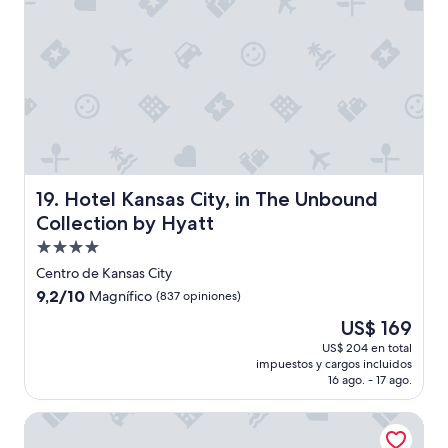
o
y
a
e
l
h
o
t
e
l
y
Hotel Kansas City, in The Unbound Collection by Hyatt
19. Hotel Kansas City, in The Unbound
e
Collection by Hyatt
l
Propiedad
p
r
de
Centro de Kansas City
e
4.0
9.2
9,2/10
Magnífico
(837 opiniones)
c
estrellas
de
i
El
US$ 169
10,
o
precio
Magnífico,
US$ 204 en total
m
actual
impuestos y cargos incluidos
(837
m
es
16 ago. - 17 ago.
opiniones)
m
de
,
US$ 169
AC Hotel by Marriott Kansas City Downtown
h
u