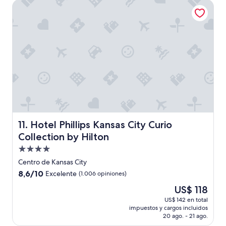
US$ 119
"
Hotel Phillips Kansas City Curio Collection by Hilton
Hotel Phillips Kansas City Curio Collection by Hilton
11. Hotel Phillips Kansas City Curio
Collection by Hilton
Propiedad
de
Centro de Kansas City
4.0
8.6
8,6/10
Excelente
(1.006 opiniones)
estrellas
de
El
US$ 118
10,
precio
Excelente,
US$ 142 en total
actual
impuestos y cargos incluidos
(1.006
es
20 ago. - 21 ago.
opiniones)
de