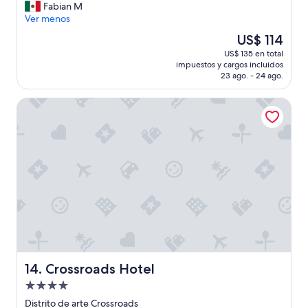
e
Fabian M
opiniones)
n
Ver menos
e
El
US$ 114
n
precio
US$ 135 en total
g
actual
impuestos y cargos incluidos
e
es
23 ago. - 24 ago.
n
de
e
US$ 114
Crossroads Hotel
r
a
l
.
P
e
r
o
p
o
r
a
l
g
Crossroads Hotel
14. Crossroads Hotel
ú
Propiedad
n
de
m
Distrito de arte Crossroads