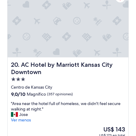
b
i
e
r
a
q
u
e
r
i
d
AC Hotel by Marriott Kansas City Downtown
20. AC Hotel by Marriott Kansas City
o
p
Downtown
a
Propiedad
g
de
a
Centro de Kansas City
3.0
r
9.0
9,0/10
Magnífico
(357 opiniones)
u
estrellas
de
n
"
"Area near the hotel full of homeless, we didn't feel secure
10,
p
A
walking at night."
Magnífico,
o
r
Jose
(357
c
e
Ver menos
opiniones)
o
a
El
US$ 143
m
n
precio
US$ 173 en total