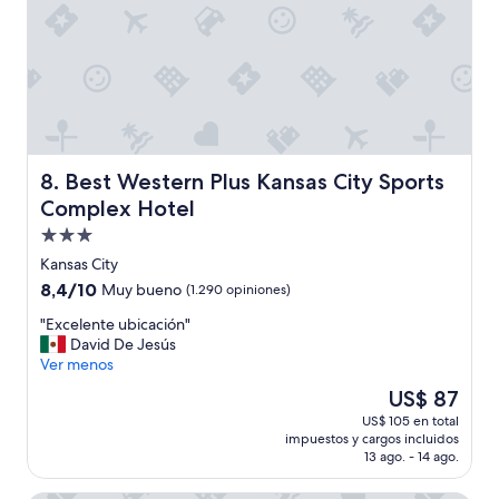
o
c
o
b
r
a
r
o
n
Best Western Plus Kansas City Sports Complex Hotel
8. Best Western Plus Kansas City Sports
c
Complex Hotel
u
Propiedad
a
n
de
Kansas City
d
3.0
8.4
8,4/10
Muy bueno
(1.290 opiniones)
o
estrellas
de
n
"
"Excelente ubicación"
10,
o
E
David De Jesús
Muy
t
x
Ver menos
bueno,
u
c
(1.290
El
US$ 87
v
e
opiniones)
precio
o
US$ 105 en total
l
actual
q
impuestos y cargos incluidos
e
es
u
13 ago. - 14 ago.
n
de
e
t
US$ 87
h