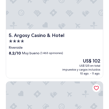
r
á
n
e
l
c
u
a
Argosy Casino & Hotel
5. Argosy Casino & Hotel
r
Propiedad
t
o
de
Riverside
,
4.0
8.2
8,2/10
Muy bueno
(1.463 opiniones)
s
estrellas
de
i
El
US$ 102
10,
n
precio
Muy
US$ 125 en total
o
actual
impuestos y cargos incluidos
bueno,
n
es
10 ago. - 11 ago.
(1.463
o
de
opiniones)
l
US$ 102
Crowne Plaza Kansas City Downtown by IHG
o
h
a
c
í
a