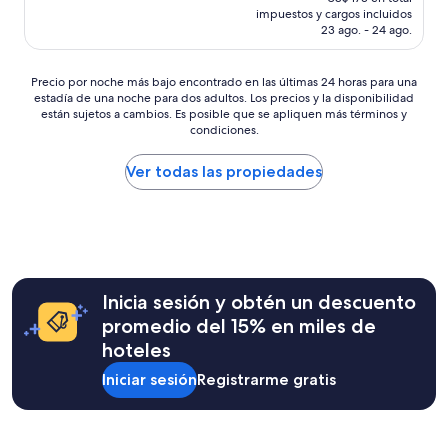
e
e
actual
impuestos y cargos incluidos
n
a
es
23 ago. - 24 ago.
o
r
de
s
t
US$ 143
.
h
Precio
Precio por noche más bajo encontrado en las últimas 24 horas para una
"
e
estadía de una noche para dos adultos. Los precios y la disponibilidad
por
h
están sujetos a cambios. Es posible que se apliquen más términos y
noche
o
condiciones.
más
t
bajo
e
Ver todas las propiedades
encontrado
l
en
f
las
u
últimas
l
24
l
horas
o
para
f
una
Inicia sesión y obtén un descuento
h
estadía
promedio del 15% en miles de
o
de
m
hoteles
una
e
noche
l
Iniciar sesión
Registrarme gratis
para
e
dos
s
adultos.
s
Los