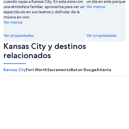
g
cuando vayas a Kansas City. En esta zona con
un día en este parque de
Jami
a
una atmósfera familiar, aprovecha para ver un
Ver menos
Esbenshade
t
espectáculo en sus teatros y disfrutar de la
n
música en vivo.
i
Ver menos
g
h
Ver propiedades
Ver propiedades
t
.
Kansas City y destinos
"
relacionados
Kansas City
Fort Worth
Sacramento
Baton Rouge
Atlanta