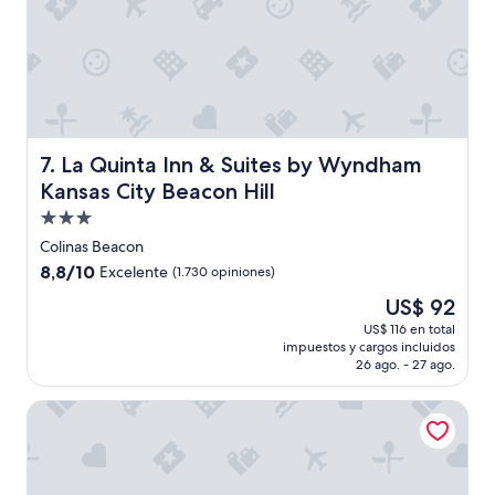
ó
m
a
l
.
E
l
e
La Quinta Inn & Suites by Wyndham Kansas City Beacon H
7. La Quinta Inn & Suites by Wyndham
s
Kansas City Beacon Hill
t
a
Propiedad
c
de
Colinas Beacon
i
3.0
8.8
8,8/10
o
Excelente
(1.730 opiniones)
estrellas
de
n
El
US$ 92
10,
a
precio
Excelente,
US$ 116 en total
m
actual
impuestos y cargos incluidos
(1.730
i
es
26 ago. - 27 ago.
opiniones)
e
de
n
US$ 92
Best Western Plus Kansas City Sports Complex Hotel
t
o
m
e
l