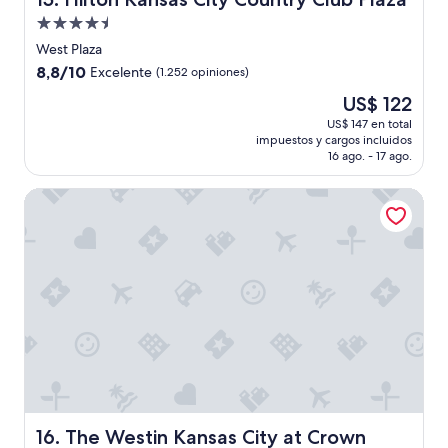
n
e
Propiedad
o
a
de
c
t
West Plaza
4.5
a
l
8.8
8,8/10
Excelente
(1.252 opiniones)
m
o
estrellas
de
El
US$ 122
b
o
10,
precio
i
k
Excelente,
US$ 147 en total
actual
a
n
impuestos y cargos incluidos
(1.252
es
r
f
16 ago. - 17 ago.
opiniones)
de
o
e
US$ 122
n
e
The Westin Kansas City at Crown Center
t
l
o
"
a
l
l
a
s
e
n
2
d
e
l
The Westin Kansas City at Crown Center
16. The Westin Kansas City at Crown
a