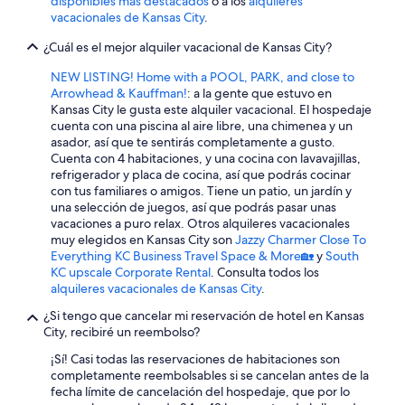
disponibles más destacados
o a los
alquileres
vacacionales de Kansas City
.
¿Cuál es el mejor alquiler vacacional de Kansas City?
NEW LISTING! Home with a POOL, PARK, and close to
Arrowhead & Kauffman!
: a la gente que estuvo en
Kansas City le gusta este alquiler vacacional. El hospedaje
cuenta con una piscina al aire libre, una chimenea y un
asador, así que te sentirás completamente a gusto.
Cuenta con 4 habitaciones, y una cocina con lavavajillas,
refrigerador y placa de cocina, así que podrás cocinar
con tus familiares o amigos. Tiene un patio, un jardín y
una selección de juegos, así que podrás pasar unas
vacaciones a puro relax. Otros alquileres vacacionales
muy elegidos en Kansas City son
Jazzy Charmer Close To
Everything KC Business Travel Space & More🏡
y
South
KC upscale Corporate Rental
. Consulta todos los
alquileres vacacionales de Kansas City
.
¿Si tengo que cancelar mi reservación de hotel en Kansas
City, recibiré un reembolso?
¡Sí! Casi todas las reservaciones de habitaciones son
completamente reembolsables si se cancelan antes de la
fecha límite de cancelación del hospedaje, que por lo