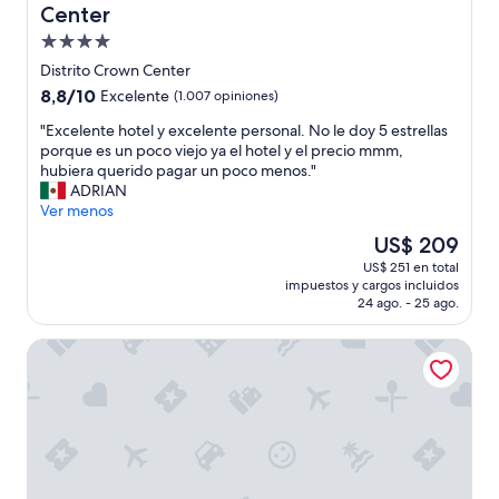
Center
s
h
Propiedad
a
de
Distrito Crown Center
b
4.0
8.8
8,8/10
i
Excelente
(1.007 opiniones)
estrellas
de
t
"
"Excelente hotel y excelente personal. No le doy 5 estrellas
10,
a
E
porque es un poco viejo ya el hotel y el precio mmm,
Excelente,
c
x
hubiera querido pagar un poco menos."
(1.007
i
c
ADRIAN
opiniones)
o
e
Ver menos
n
l
e
El
US$ 209
e
s
precio
US$ 251 en total
n
d
actual
impuestos y cargos incluidos
t
u
es
24 ago. - 25 ago.
e
r
de
h
a
US$ 209
Hotel Indigo Kansas City Downtown by IHG
o
n
t
t
e
e
l
l
y
o
e
s
x
5
c
d