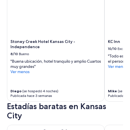
Stoney Creek Hotel Kansas City -
KC Inn
Independence
10/10
Excelen
8/10
Bueno
"Todo estuvo
"Buena ubicación, hotel tranquilo y amplio Cuartos
el personal
muy grandes"
Ver menos
Ver menos
Diego
(se hospedó 4 noches)
Mike
(se hos
Publicada hace 3 semanas
Publicada hac
Estadías baratas en Kansas
City
Super 8 by Wyndham Lenexa Overland Park/Mall Area
Baymont by