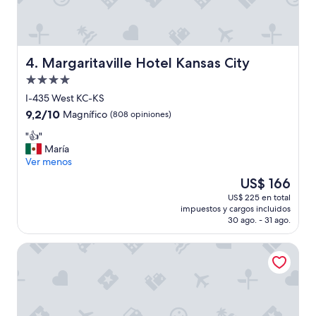
t
e
n
i
a
Margaritaville Hotel Kansas City
4. Margaritaville Hotel Kansas City
s
Propiedad
q
u
de
I-435 West KC-KS
e
4.0
9.2
9,2/10
Magnífico
(808 opiniones)
p
estrellas
de
e
"
"👍"
10,
d
👍
María
Magnífico,
i
"
Ver menos
(808
r
opiniones)
El
US$ 166
q
precio
u
US$ 225 en total
actual
e
impuestos y cargos incluidos
es
t
30 ago. - 31 ago.
de
e
US$ 166
l
Argosy Casino & Hotel
i
m
p
i
a