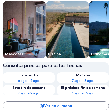
Buscar propiedades que aceptan mascotas
Buscar propiedades con piscina
Buscar prop
Mascotas
Piscina
Hidromasa
Consulta precios para estas fechas
Esta noche
Mañana
6 ago. - 7 ago.
7 ago. - 8 ago.
Este fin de semana
El próximo fin de semana
7 ago. - 9 ago.
14 ago. - 16 ago.
Ver en el mapa