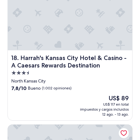
e
t
"
r
e
l
l
a
s
p
o
r
Harrah's Kansas City Hotel & Casino - A Caesars Rewards
18. Harrah's Kansas City Hotel & Casino -
q
A Caesars Rewards Destination
u
e
Propiedad
e
de
North Kansas City
s
3.5
7.8
7,8/10
u
Bueno
(1.002 opiniones)
estrellas
de
n
El
US$ 89
10,
p
precio
Bueno,
US$ 117 en total
o
actual
impuestos y cargos incluidos
(1.002
c
es
12 ago. - 13 ago.
opiniones)
o
de
v
US$ 89
Hotel Kansas City, in The Unbound Collection by Hyatt
i
e
j