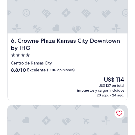
n
d
e
l
d
i
a
Crowne Plaza Kansas City Downtown by IHG
6. Crowne Plaza Kansas City Downtown
r
i
by IHG
o
Propiedad
,
de
l
Centro de Kansas City
4.0
o
8.8
8,8/10
Excelente
(1.010 opiniones)
c
estrellas
de
El
US$ 114
u
10,
precio
a
Excelente,
US$ 137 en total
actual
l
impuestos y cargos incluidos
(1.010
es
m
23 ago. - 24 ago.
opiniones)
de
e
US$ 114
p
La Quinta Inn & Suites by Wyndham Kansas City Beacon Hil
a
r
e
c
i