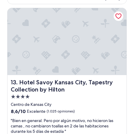
de
US$ 135
Hotel Savoy Kansas City, Tapestry Collection by Hilton
Hotel Savoy Kansas City, Tapestry Collection by Hilton
13. Hotel Savoy Kansas City, Tapestry
Collection by Hilton
Propiedad
de
Centro de Kansas City
4.0
8.6
8,6/10
Excelente
(1.025 opiniones)
estrellas
de
"
"Bien en general. Pero por algún motivo, no hicieron las
10,
B
camas , no cambiaron toallas en 2 de las habitaciones
Excelente,
i
durante los 5 días de estadía "
(1.025