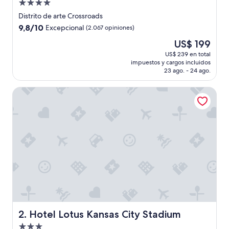
Propiedad
de
Distrito de arte Crossroads
4.0
9.8
9,8/10
Excepcional
(2.067 opiniones)
estrellas
de
El
US$ 199
10,
precio
Excepcional,
US$ 239 en total
actual
impuestos y cargos incluidos
(2.067
es
23 ago. - 24 ago.
opiniones)
de
US$ 199
Hotel Lotus Kansas City Stadium
Hotel Lotus Kansas City Stadium
2. Hotel Lotus Kansas City Stadium
Propiedad