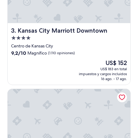
,
e
l
p
e
r
Kansas City Marriott Downtown
3. Kansas City Marriott Downtown
s
Propiedad
o
de
n
Centro de Kansas City
4.0
a
9.2
9,2/10
Magnífico
(1.110 opiniones)
l
estrellas
de
El
US$ 152
e
10,
precio
r
Magnífico,
US$ 183 en total
actual
a
impuestos y cargos incluidos
(1.110
es
a
16 ago. - 17 ago.
opiniones)
de
t
US$ 152
e
Margaritaville Hotel Kansas City
n
t
o
,
p
e
r
o