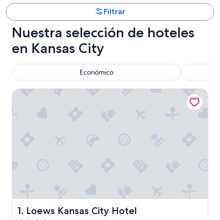
Filtrar
Nuestra selección de hoteles
en Kansas City
Económico
Tr
Loews Kansas City Hotel
Loews Kansas City Hotel
1. Loews Kansas City Hotel