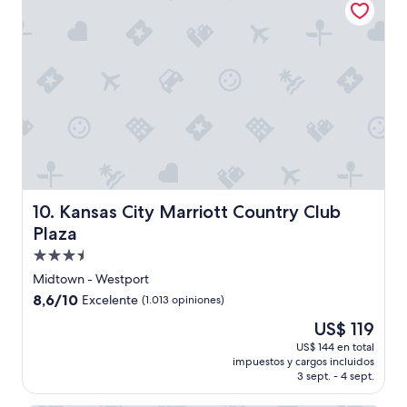
s
m
o
c
o
m
o
s
i
n
o
f
u
Kansas City Marriott Country Club Plaza
10. Kansas City Marriott Country Club
e
s
Plaza
e
Propiedad
r
de
e
Midtown - Westport
3.5
s
8.6
8,6/10
Excelente
(1.013 opiniones)
i
estrellas
de
El
US$ 119
d
10,
precio
e
Excelente,
US$ 144 en total
actual
n
impuestos y cargos incluidos
(1.013
es
t
3 sept. - 4 sept.
opiniones)
de
e