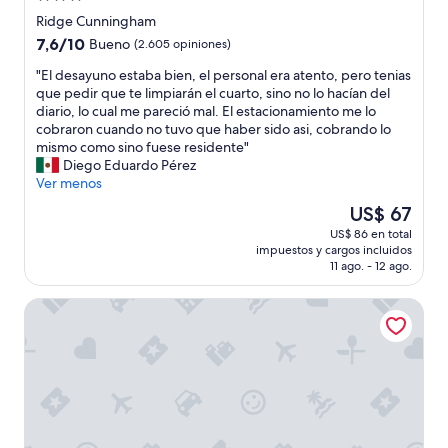
de
Ridge Cunningham
3.0
7.6
7,6/10
Bueno
(2.605 opiniones)
estrellas
de
"
"El desayuno estaba bien, el personal era atento, pero tenias
10,
E
que pedir que te limpiarán el cuarto, sino no lo hacían del
Bueno,
l
diario, lo cual me pareció mal. El estacionamiento me lo
(2.605
d
cobraron cuando no tuvo que haber sido asi, cobrando lo
opiniones)
e
mismo como sino fuese residente"
s
Diego Eduardo Pérez
a
Ver menos
y
El
US$ 67
u
precio
US$ 86 en total
n
actual
impuestos y cargos incluidos
o
es
11 ago. - 12 ago.
e
de
s
US$ 67
Kansas City Marriott Downtown
t
a
b
a
b
i
e
n