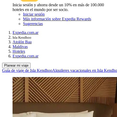
Inicia sesión y ahorra desde un 10% en más de 100.000
hoteles en el mundo por ser socio.
Iniciar sesión
Más información sobre Expedia Rewards
Sugerencias
Expedia.com.ar
Isla Kendhoo
Atolón Baa
Maldivas
Hoteles
Expedia.com.ar
Planear mi viaje
Guía de viaje de Isla Kendhoo
Alquileres vacacionales en Isla Kendh