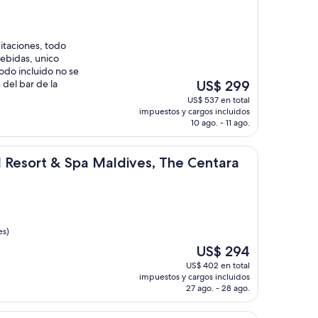
itaciones, todo
ebidas, unico
do incluido no se
El
del bar de la
US$ 299
precio
US$ 537 en total
actual
impuestos y cargos incluidos
es
10 ago. - 11 ago.
de
US$ 299
& Spa Maldives, The Centara Collection
d Resort & Spa Maldives, The Centara
es)
El
US$ 294
precio
US$ 402 en total
actual
impuestos y cargos incluidos
es
27 ago. - 28 ago.
de
US$ 294