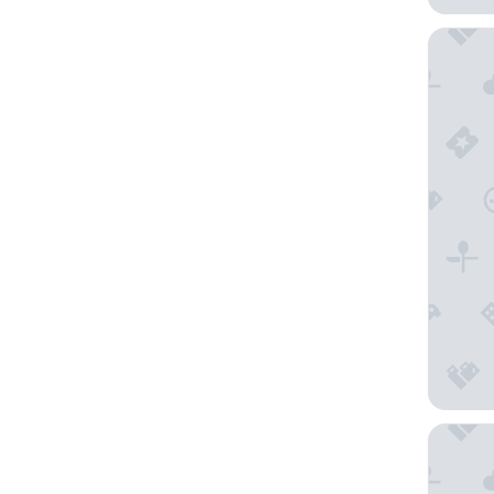
Nala Ma
Sherato