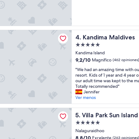
m
10,
a
Excepcional,
n
(532
d
opiniones)
a
t
 Maldives
o
Kandima Maldives
4. Kandima Maldives
r
Propiedad
y
de
,
Kandima Island
l
5.0
9.2
9,2/10
Magnífico
(462 opiniones
a
estrellas
de
g
"
"We had an amazing time with our 
10,
o
W
resort. Kids of 1 year and 4 year 
Magnífico,
o
e
our adult time was kept to the m
(462
n
h
Totally recommended"
opiniones)
o
a
Jennifer
r
d
Ver menos
s
a
u
n
rk Sun Island Resort
n
a
Villa Park Sun Island Resort
5. Villa Park Sun Islan
s
m
Propiedad
e
a
de
t
z
Nalaguraidhoo
w
5.0
i
8.8
8,8/10
Excelente
(263 opiniones