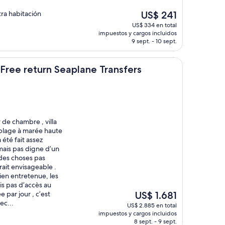
El
tra habitación
US$ 241
precio
US$ 334 en total
actual
impuestos y cargos incluidos
es
9 sept. - 10 sept.
de
US$ 241
urn Seaplane Transfers
 Free return Seaplane Transfers
de chambre , villa
e plage à marée haute
 été fait assez
ais pas digne d’un
 des choses pas
rait envisageable .
ien entretenue, les
is pas d’accès au
El
 par jour , c’est
US$ 1.681
precio
ec...
US$ 2.885 en total
actual
impuestos y cargos incluidos
es
8 sept. - 9 sept.