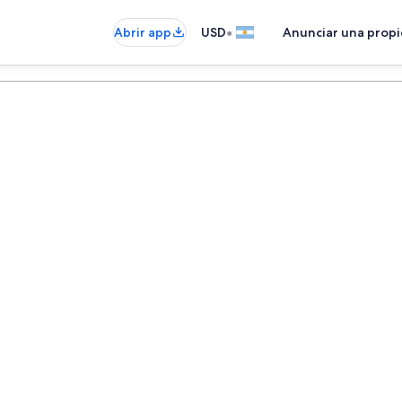
•
Abrir app
USD
Anunciar una prop