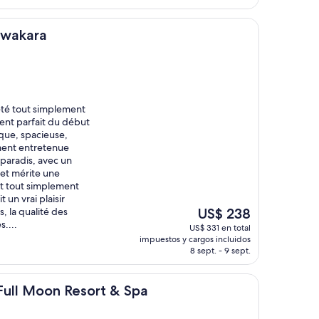
de
US$ 1.681
awakara
été tout simplement
ent parfait du début
ique, spacieuse,
ment entretenue
e paradis, avec un
fet mérite une
ait tout simplement
 un vrai plaisir
El
, la qualité des
US$ 238
precio
s....
US$ 331 en total
actual
impuestos y cargos incluidos
es
8 sept. - 9 sept.
de
US$ 238
n Resort & Spa
Full Moon Resort & Spa