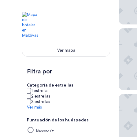
Siyam Wo
Ver mapa
Filtra por
Categoría de estrellas
1 estrella
2 estrellas
Hard Roc
3 estrellas
Ver más
Puntuación de los huéspedes
Al
Bueno 7+
seleccionar