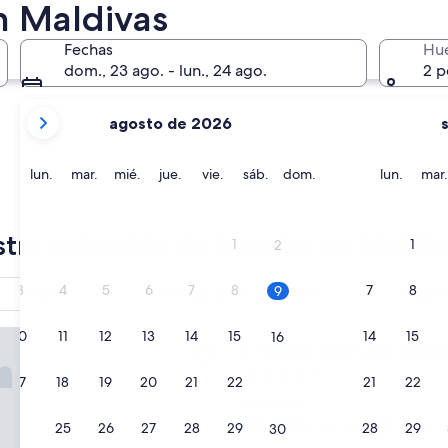
n Maldivas
Helengeli
Velavaru
Fechas
Hu
dom., 23 ago. - lun., 24 ago.
2 p
tus
agosto de 2026
meses
actuales
son
lunes
martes
miércoles
jueves
viernes
sábado
domingo
lunes
lun.
mar.
mié.
jue.
vie.
sáb.
dom.
lun.
mar.
August
2026
Helengeli
Velavar
y
tra selección de hoteles en Maldiv
1
1
2
September
2026.
3
4
5
6
7
8
7
8
9
Malé
Traslado del/al aeropuerto
Todo i
incluido
URE Helengeli - All-Inclusive with Free Transfers
10
11
12
13
14
15
14
15
16
OBLU NATURE Helengeli - All
1. OBLU NATURE Helenge
Propiedad
17
18
19
20
21
22
21
22
23
de
Helengeli
4.5
9.4
9,4/10
Excepcional
(143 opinione
24
25
26
27
28
29
28
29
30
estrellas
de