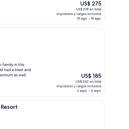
El
US$ 275
precio
US$ 378 en total
actual
impuestos y cargos incluidos
es
15 ago. - 16 ago.
de
US$ 275
)
family in this
old had a blast and
El
aximum as well.
US$ 185
precio
US$ 262 en total
actual
impuestos y cargos incluidos
es
2 sept. - 3 sept.
de
US$ 185
d Resort
)