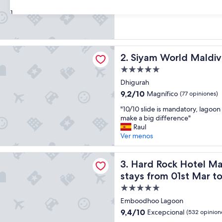
10,
31
Excepcional,
(143
opiniones)
rld Maldives - All-inclusive
Siyam World Maldives - All-i
2. Siyam World Maldive
Propiedad
de
Dhigurah
5.0
9.2
9,2/10
Magnífico
(77 opiniones)
estrellas
de
"
"10/10 slide is mandatory, lagoon
10,
1
make a big difference"
Magnífico,
0
Raul
(77
/
Ver menos
opiniones)
1
0
k Hotel Maldives - FREE shared speedboat for stays from 01s
s
Hard Rock Hotel Maldives - 
3. Hard Rock Hotel Ma
l
stays from 01st Mar t
i
Propiedad
d
e
de
Emboodhoo Lagoon
i
5.0
9.4
9,4/10
Excepcional
(532 opinion
s
estrellas
de