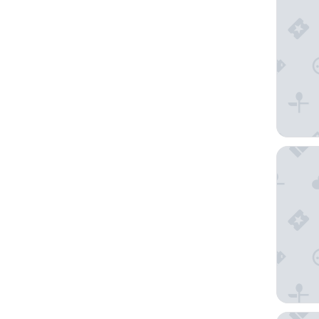
Machchaf
OBLU XPE