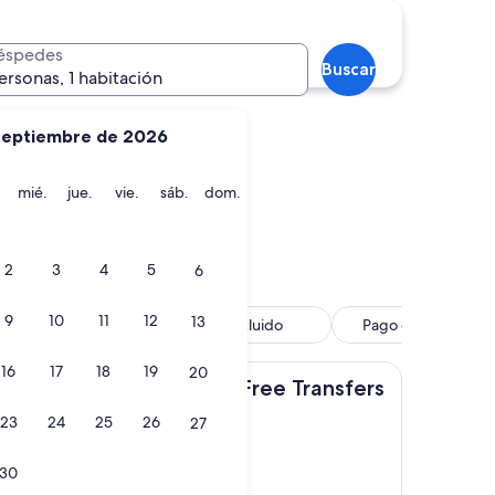
Dhigufinolhu
éspedes
Buscar
ersonas, 1 habitación
septiembre de 2026
martes
miércoles
jueves
viernes
sábado
domingo
mié.
jue.
vie.
sáb.
dom.
u
Dhigufinolhu
as
2
3
4
5
6
9
10
11
12
13
ncluido
Desayuno incluido
Pago durante la es
16
17
18
19
20
-Inclusive with Free Transfers
li - All-Inclusive with Free Transfers
23
24
25
26
27
s)
30