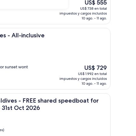
El
US$ 555
precio
US$ 738 en total
actual
impuestos y cargos incluidos
es
10 ago. - 11 ago.
de
US$ 555
nclusive
s - All-inclusive
El
 or sunset wont
US$ 729
precio
US$ 1.992 en total
actual
impuestos y cargos incluidos
es
10 ago. - 11 ago.
de
US$ 729
t Mar to 31st Oct 2026
FREE shared speedboat for stays from 01st Mar to 31st Oct 2
ldives - FREE shared speedboat for
o 31st Oct 2026
es)