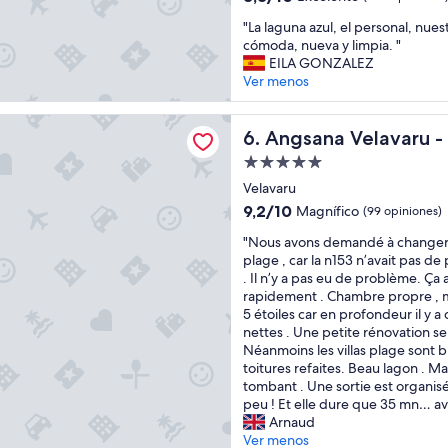
o
n
estrellas
de
n
"
g
"La laguna azul, el personal, nues
10,
t
L
t
cómoda, nueva y limpia. "
Excelente,
m
a
i
EILA GONZALEZ
(263
a
l
m
Ver menos
opiniones)
k
a
e
e
g
w
Velavaru - Free return Seaplane Transfers
a
u
Angsana Velavaru - Free ret
i
6. Angsana Velavaru -
b
n
t
Propiedad
i
a
h
de
g
a
Velavaru
o
5.0
d
z
u
9.2
9,2/10
Magnífico
(99 opiniones)
i
u
r
estrellas
de
f
"
l
"Nous avons demandé à changer 
f
10,
f
N
,
plage , car la n153 n’avait pas d
a
Magnífico,
e
o
e
. Il n’y a pas eu de problème. Ça a
m
(99
r
u
l
rapidement . Chambre propre , m
i
opiniones)
e
s
p
5 étoiles car en profondeur il y a
l
n
a
e
nettes . Une petite rénovation se
y
c
v
r
Néanmoins les villas plage sont b
i
e
o
s
toitures refaites. Beau lagon . Ma
n
"
n
o
tombant . Une sortie est organisée
t
s
n
peu ! Et elle dure que 35 mn… av
h
d
a
Arnaud
i
e
l
Ver menos
s