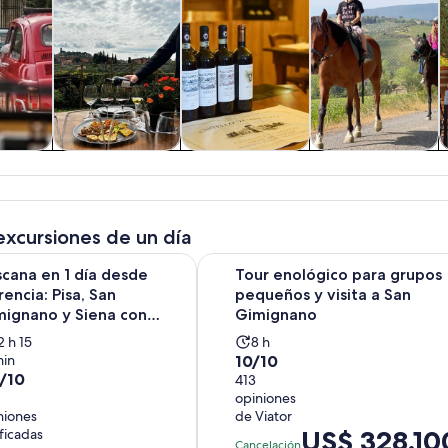
 y
Alimentos,
Tours privados y
Cultura e historia
C
nes de
bebidas y vida
personalizados
ía
nocturna
excursiones de un día
 1 día desde Florencia: Pisa, San Gimignano y Siena con almue
Tour enológico para grupos peque
cana en 1 día desde
Tour enológico para grupos
rencia: Pisa, San
pequeños y visita a San
mignano y Siena con
Gimignano
muerzo
a
La
2 h 15
8 h
10.0
in
10/10
ctividad
actividad
8/10
de
413
ura
dura
opiniones
10
2
8
niones
de Viator
con
oras
horas
El
US$ 328.10
ificadas
n
413
Cancelación