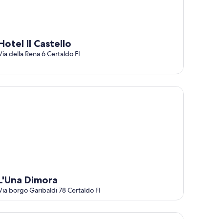
Hotel Il Castello
Via della Rena 6 Certaldo FI
Una Dimora
L'Una Dimora
Via borgo Garibaldi 78 Certaldo FI
panna 1826