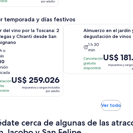
es
nible
por adulto
de
US$ 112.245.
r temporada y días festivos
por
adulto
ino por la Toscana: 2 bodegas y Chianti desde San Gimignano
Almuerzo en el jardín y degusta
r del vino por la Toscana: 2
Almuerzo en el jardín 
egas y Chianti desde San
degustación de vinos
ignano
La
1 h 30
min
a
 h o
actividad
El
US$ 181
ás
ctividad
dura
Cancelación
0
10
precio
ura
1
gratuita
impuestos y cargos
inión
es
disponible
hora
ficada
de
oras
y
El
US$ 259.026
US$ 181.318.
elación
30
precio
ita
por
minutos
impuestos y cargos incluidos
es
onible
por adulto
nión
adulto
de
US$ 259.026.
Se
Ver todo
por
abrir
adulto
en
date cerca de algunas de las atrac
una
nuev
n Jacobo y San Felipe