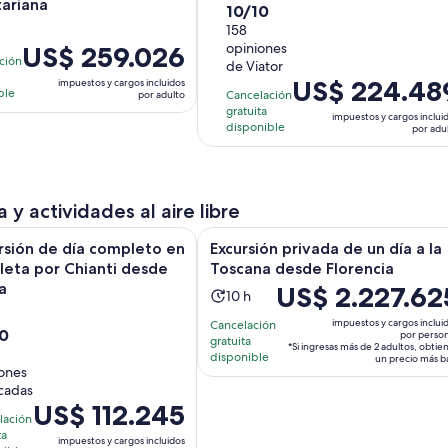
ariana
10.0
10/10
actividad
de
158
dura
opiniones
El
US$ 259.026
10
ividad
3
ción
de Viator
precio
con
a
horas
El
US$ 224.48
impuestos y cargos incluidos
es
158
ble
Cancelación
por adulto
precio
de
gratuita
opiniones
as
impuestos y cargos inclui
es
disponible
por adu
US$ 259.026.
de
por
US$ 224.489.
adulto
por
 y actividades al aire libre
adulto
Se abrirá
de día completo en bicicleta por Chianti desde Siena
Excursión privada de un día a la T
rsión de día completo en
Excursión privada de un día a la
cleta por Chianti desde
Toscana desde Florencia
a
El
US$ 2.227.62
La
10 h
precio
h
actividad
impuestos y cargos inclui
Cancelación
es
10
tividad
dura
por perso
gratuita
*Si ingresas más de 2 adultos, obtie
de
ra
disponible
10
un precio más b
iones
US$ 2.227.625.
horas
icadas
por
ras
El
US$ 112.245
persona*
lación
precio
ta
iones
impuestos y cargos incluidos