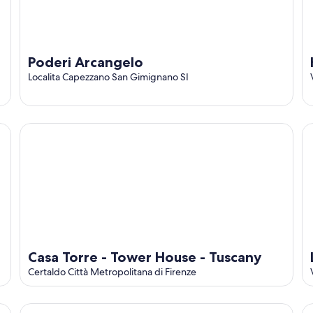
Poderi Arcangelo
Localita Capezzano San Gimignano SI
Casa Torre - Tower House - Tuscany
L'
Casa Torre - Tower House - Tuscany
Certaldo Città Metropolitana di Firenze
 swimming pool and large garden.
Podere Conte Francesco-Carla by Interhome
Ca