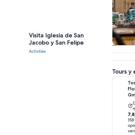
Visita Iglesia de San
Jacobo y San Felipe
Tours
Activities
excursio
un d
Tours y 
Toscana en
Tos
Flo
Gi
al
L
1
m
a
7.8
7,
d
de
158
1
opi
10
h
ver
co
y