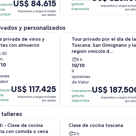
El
US$ 84.615
precio
gratuita
celación
opiniones
5
impuestos y cargos inclui
precio
es
disponible
uita
por adu
niones
impuestos y cargos incluidos
inutos
es
onible
de
por adulto
de
US$ 328.100.
US$ 84.615.
ivados y personalizados
por
por
adulto
Se abrirá en una nueva pes
da de vinos y aceites con almuerzo
Tour privado por el día de la Tosca
a privada de vinos y
Tour privado por el día de la
adulto
ites con almuerzo
Toscana: San Gimignano y la
región vinícola d...
a
h 30
in
La
tividad
8 h
/10
10.0
10/10
actividad
ura
de
9
dura
iones
opiniones
10
8
ora
iator
de Viator
con
horas
El
US$ 117.425
El
US$ 187.50
9
elación
Cancelación
0
precio
precio
ita
niones
gratuita
opiniones
impuestos y cargos incluidos
inutos
impuestos y cargos inclui
es
es
nible
disponible
por adulto
por adu
de
de
US$ 117.425.
US$ 187.500.
 talleres
por
por
Se abrirá 
Se abri
Clase de cocina toscana con comida o cena vegetariana
Clase de cocina toscana
adulto
ti - Clase de cocina
Clase de cocina toscana
adulto
na con comida o cena
La
3 h