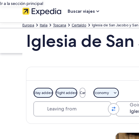
Ir a la sección principal
Buscar viajes
Europa
Italia
Toscana
Certaldo
Iglesia de San Jacobo y San
Iglesia de San
Stay added
Flight added
Car
Economy
Leaving from
Goi
Ver mapa
Tours y ex