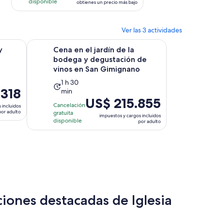
disponible
obtienes un precio más bajo
US$ 657.927.
por
adulto*
Ver las 3 actividades
Se abrirá en una nueva pestaña
Se abrirá en una nueva pestaña
ción de vinos
Cena en el jardín de la bodega y degustación de vino
y
Cena en el jardín de la
bodega y degustación de
vinos en San Gimignano
La
1 h 30
.318
min
actividad
El
US$ 215.855
dura
Cancelación
 incluidos
precio
1
por adulto
gratuita
impuestos y cargos incluidos
es
disponible
hora
por adulto
de
y
US$ 215.855.
30
por
minutos
adulto
á
ciones destacadas de Iglesia
a