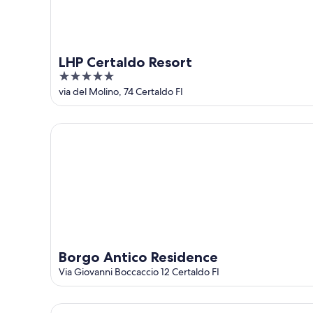
de
ago
semana,
-
7
9
ago
ago
-
LHP Certaldo Resort
9
5
ago
out
via del Molino, 74 Certaldo FI
of
5
Borgo Antico Residence
Borgo Antico Residence
Via Giovanni Boccaccio 12 Certaldo FI
Private villa near Certaldo and San Gimignano with