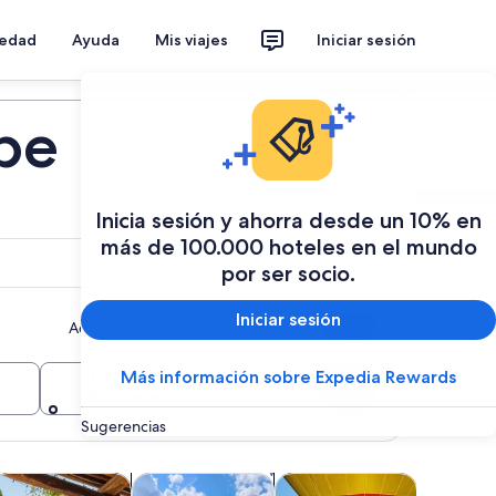
iedad
Ayuda
Mis viajes
Iniciar sesión
Planear mi viaje
ipe
Inicia sesión y ahorra desde un 10% en
más de 100.000 hoteles en el mundo
por ser socio.
Iniciar sesión
Add multiple dates or destinations
Travelers
Más información sobre Expedia Rewards
Buscar
2 travelers, 1 room
Sugerencias
eva pestaña
brirá en una nueva pestaña
 abrirá en una nueva pestaña
Se abrirá en una nueva pestaña
Se abrirá e
lases y talleres
Aventura y actividades al aire libre
Tours aéreos, en helicópter
Tours por