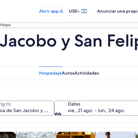
•
Abrir app
USD
Anunciar una prop
 Felipe
 Jacobo y San Fel
Hospedaje
Autos
Actividades
ng to
Dates
vie., 21 ago. - lun., 24 ago.
Se abrirá en una nueva pestaña
Se abrirá en una nu
Se a
Se
cursiones de un día
Alimentos, bebidas y vida nocturna
Tours privados y personalizados
Cultura e historia
C