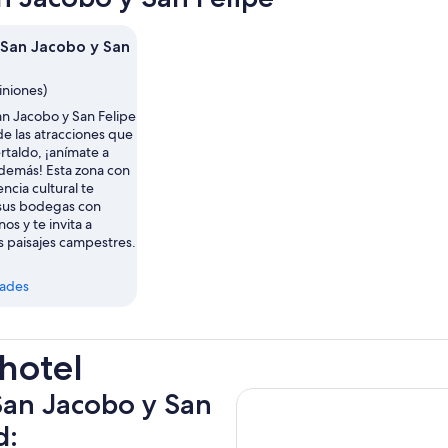
pest
e San Jacobo y San
iniones)
an Jacobo y San Felipe
de las atracciones que
rtaldo, ¡anímate a
 demás! Esta zona con
encia cultural te
sus bodegas con
nos y te invita a
s paisajes campestres.
dades
 hotel
 San Jacobo y San
d: