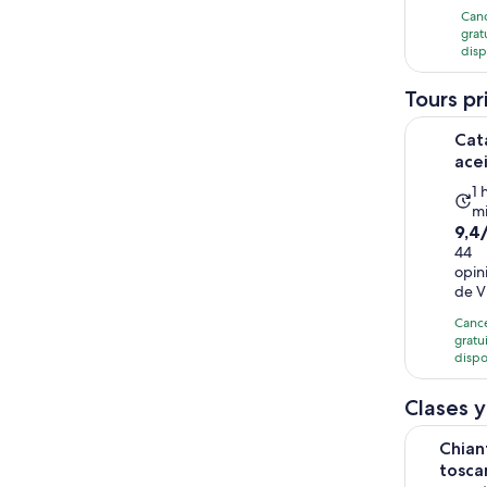
158
Can
1
grat
opi
m
disp
Tours pr
Cata priva
Cat
ace
L
1 
m
ac
9.4
9,4
d
de
44
1
opin
10
h
de V
con
y
44
Canc
3
gratu
opi
m
dispo
Clases y
Chianti - 
Chian
tosca