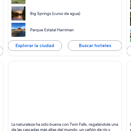
Big Springs (curso de agua)
Parque Estatal Harriman
Explorar la ciudad
Buscar hoteles
Twin Falls
B
La naturaleza ha sido buena con Twin Falls, regalándole una
Comidas, Cascadas y Compras
R
de las cascadas más altas del mundo, un cañón de río y