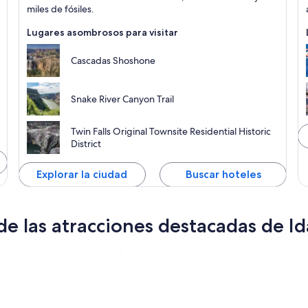
U
miles de fósiles.
Lugares asombrosos para visitar
Cascadas Shoshone
Snake River Canyon Trail
Twin Falls Original Townsite Residential Historic
District
Explorar la ciudad
Buscar hoteles
e las atracciones destacadas de I