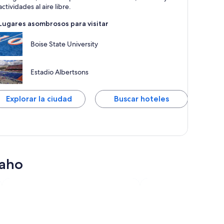
niversidades
actividades al aire libre.
Lugares asombrosos para visitar
Boise State University
Estadio Albertsons
Explorar la ciudad
Buscar hoteles
daho