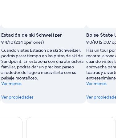
Foto
de
Estación de ski Schweitzer
Boise State University
uso
9.4/10 (234 opiniones)
9.0/10 (2.007 opiniones)
libre
Cuando visites Estación de ski Schweitzer,
Haz un tour por el campus
tomada
podrás pasar tiempo en las pistas de ski de
recorre la zona de Boise St
por
Sandpoint. En esta zona con una atmósfera
cuando visites Boise. Cuand
Justin
familiar, podrás dar un precioso paseo
aprovecha para ver un esp
Hunter
alrededor del lago o maravillarte con su
teatros y divertirte con su
paisaje montañoso.
entretenimiento.
Ver menos
Ver menos
Ver propiedades
Ver propiedades