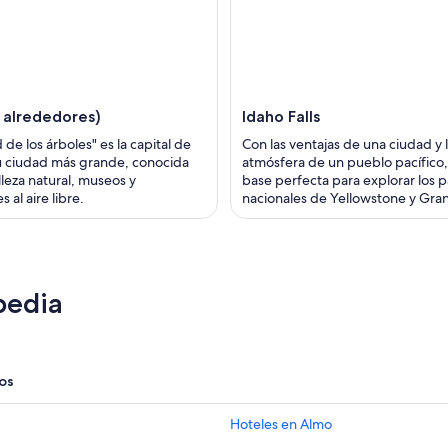
y alrededores)
Idaho Falls
 de los árboles" es la capital de
Con las ventajas de una ciudad y 
u ciudad más grande, conocida
atmósfera de un pueblo pacífico, 
lleza natural, museos y
base perfecta para explorar los 
s al aire libre.
nacionales de Yellowstone y Gra
pedia
os
Hoteles en Almo