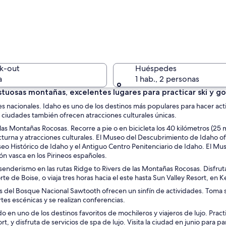
Un parque
k-out
Huéspedes
a
1 hab., 2 personas
osas montañas, excelentes lugares para practicar ski y golf
s nacionales. Idaho es uno de los destinos más populares para hacer acti
Campo de
s ciudades también ofrecen atracciones culturales únicas.
 las Montañas Rocosas. Recorre a pie o en bicicleta los 40 kilómetros (25 mi
cturna y atracciones culturales. El Museo del Descubrimiento de Idaho ofr
eo Histórico de Idaho y el Antiguo Centro Penitenciario de Idaho. El Muse
n vasca en los Pirineos españoles.
amental con una cúpula grande y una estatua en su fachada.
senderismo en las rutas Ridge to Rivers de las Montañas Rocosas. Disfruta 
e de Boise, o viaja tres horas hacia el este hasta Sun Valley Resort, en 
el Bosque Nacional Sawtooth ofrecen un sinfín de actividades. Toma sol
tes escénicas y se realizan conferencias.
 en uno de los destinos favoritos de mochileros y viajeros de lujo. Pract
esort, y disfruta de servicios de spa de lujo. Visita la ciudad en junio par