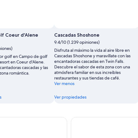
Foto tomada por Justin Hunter
f Coeur d'Alene
Cascadas Shoshone
9.4/10 (1.239 opiniones)
niones)
Disfruta al máximo la vida al aire libre en
Cascadas Shoshone y maravíllate con las
jor golf en Campo de golf
encantadoras cascadas en Twin Falls.
esort en Coeur d'Alene.
Descubre el sabor de esta zona con una
cantadoras cascadas y las
atmósfera familiar en sus increíbles
 zona romántica.
restaurantes y sus tiendas de café.
Ver menos
s
Ver propiedades