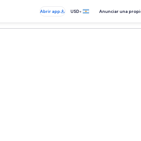
•
Abrir app
USD
Anunciar una prop