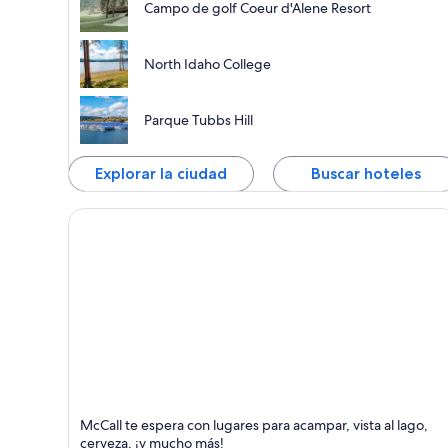
Campo de golf Coeur d'Alene Resort
North Idaho College
Parque Tubbs Hill
Explorar la ciudad
Buscar hoteles
McCall
McCall te espera con lugares para acampar, vista al lago,
Lagos, Para toda la familia y Ski
cerveza, ¡y mucho más!