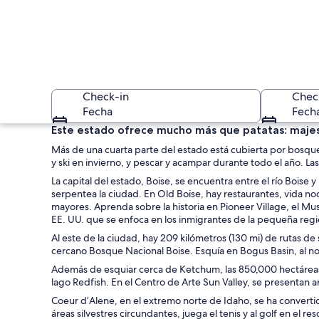
Check-in
Chec
Fecha
Fech
Este estado ofrece mucho más que patatas: majestu
Más de una cuarta parte del estado está cubierta por bosque
y ski en invierno, y pescar y acampar durante todo el año. La
La capital del estado, Boise, se encuentra entre el río Boise y
serpentea la ciudad. En Old Boise, hay restaurantes, vida no
mayores. Aprenda sobre la historia en Pioneer Village, el Mus
EE. UU. que se enfoca en los inmigrantes de la pequeña regió
Un edificio gubern
Al este de la ciudad, hay 209 kilómetros (130 mi) de rutas de 
cercano Bosque Nacional Boise. Esquía en Bogus Basin, al nort
Además de esquiar cerca de Ketchum, las 850,000 hectáreas d
lago Redfish. En el Centro de Arte Sun Valley, se presentan ar
Coeur d’Alene, en el extremo norte de Idaho, se ha convertido
áreas silvestres circundantes, juega el tenis y al golf en el r