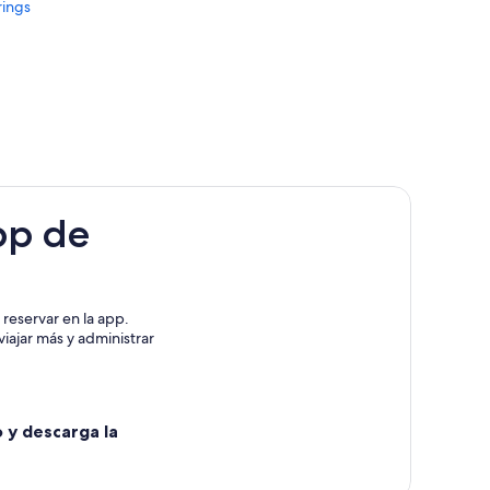
rings
pp de
reservar en la app.
iajar más y administrar
o y descarga la