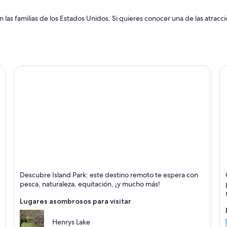
as familias de los Estados Unidos. Si quieres conocer una de las atraccio
Island Park
Id
Descubre Island Park: este destino remoto te espera con
Pesca, Naturaleza y Paseos a caballo
C
pesca, naturaleza, equitación, ¡y mucho más!
C
R
Lugares asombrosos para visitar
Henrys Lake