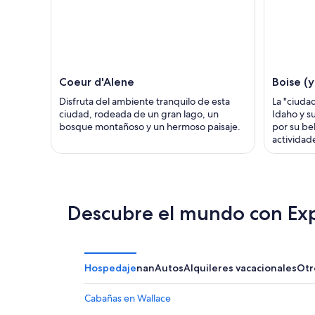
Coeur d'Alene
Boise (
Disfruta del ambiente tranquilo de esta
La "ciudad
ciudad, rodeada de un gran lago, un
Idaho y s
bosque montañoso y un hermoso paisaje.
por su be
actividade
Descubre el mundo con Ex
Hospedaje
nan
Autos
Alquileres vacacionales
Otr
Cabañas en Wallace