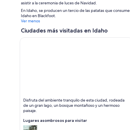
asistir a la ceremonia de luces de Navidad.
En Idaho, se producen un tercio de las patatas que consumen l
Idaho en Blackfoot.
Ver menos
Ciudades más visitadas en Idaho
Coeur d'Alene
Disfruta del ambiente tranquilo de esta ciudad, rodeada
Personas amables,
de un gran lago, un bosque montañoso y un hermoso
Excursiones y Lagos
paisaje.
Lugares asombrosos para visitar