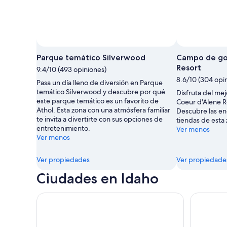
Foto tomada por Michelle Finseth
Foto
de
Parque temático Silverwood
Campo de gol
uso
Resort
9.4/10 (493 opiniones)
libre
8.6/10 (304 opi
Pasa un día lleno de diversión en Parque
tomada
temático Silverwood y descubre por qué
Disfruta del me
por
este parque temático es un favorito de
Coeur d'Alene R
Michelle
Athol. Esta zona con una atmósfera familiar
Descubre las en
Finseth
te invita a divertirte con sus opciones de
tiendas de esta
entretenimiento.
Ver menos
Ver menos
Ver propiedades
Ver propiedade
Ciudades en Idaho