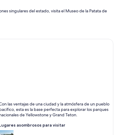
nes singulares del estado, visita el Museo de la Patata de
aho Falls
Con las ventajas de una ciudad y la atmósfera de un pueblo
ascadas,
pacífico, esta es la base perfecta para explorar los parques
omidas y
nacionales de Yellowstone y Grand Teton.
íos
Lugares asombrosos para visitar