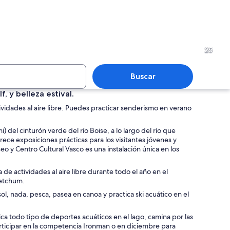
 con árboles de colores otoñales, un estanque y un horizonte urbano al fo
Un lago tranquilo que refleja
25
Buscar
, y belleza estival.
vidades al aire libre. Puedes practicar senderismo en verano
 golf con búnkeres de arena, un estanque y montañas al fondo.
Una cascada grande que se pr
) del cinturón verde del río Boise, a lo largo del río que
ece exposiciones prácticas para los visitantes jóvenes y
o y Centro Cultural Vasco es una instalación única en los
de actividades al aire libre durante todo el año en el
Ketchum.
, nada, pesca, pasea en canoa y practica ski acuático en el
ica todo tipo de deportes acuáticos en el lago, camina por las
a participar en la competencia Ironman o en diciembre para