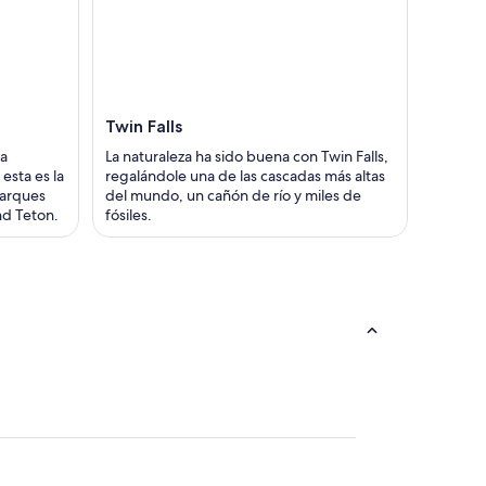
Twin Falls
la
La naturaleza ha sido buena con Twin Falls,
esta es la
regalándole una de las cascadas más altas
parques
del mundo, un cañón de río y miles de
nd Teton.
fósiles.