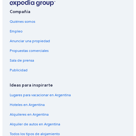
Hoteles con casino en Cocoa Beach
Compañía
Hoteles en la playa en Panama City Beach
Quiénes somos
Hoteles en Paisley
Empleo
Hoteles románticos en Panama City Beach
Anunciar una propiedad
Hoteles 5 estrellas en Kissimmee
Propuestas comerciales
Hoteles en Leesburg
Sala de prensa
Hoteles de Red Roof Inn en Hollywood
Publicidad
Condominios en Vero Beach
Hoteles de La Quinta Inn & Suites en Homestead
Ideas para inspirarte
Hoteles de La Quinta Inn & Suites en Hollywood
Lugares para vacacionar en Argentina
Hoteles en Everglades City
Hoteles en Argentina
Hoteles 5 estrellas en Miami
Alquileres en Argentina
Alquiler de autos en Argentina
Todos los tipos de alojamiento