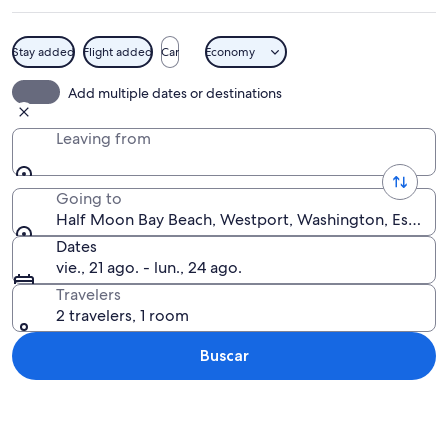
Stay added
Flight added
Car
Economy
Una playa con agua azul cristalina, una
Add multiple dates or destinations
Leaving from
Going to
Half Moon Bay Beach, Westport, Washington, Estado
Dates
vie., 21 ago. - lun., 24 ago.
Travelers
2 travelers, 1 room
Buscar
Ver mapa