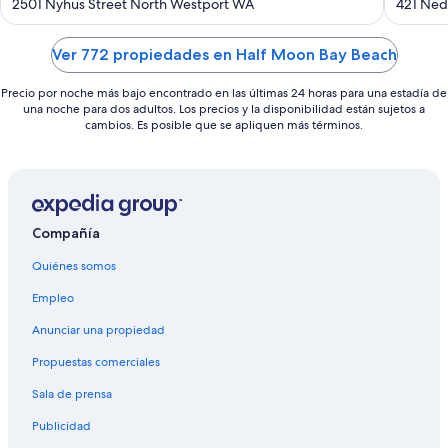
out
out
2501 Nyhus Street North Westport WA
421 Ned
of
of
5
5
Ver 772 propiedades en Half Moon Bay Beach
Precio por noche más bajo encontrado en las últimas 24 horas para una estadía de
una noche para dos adultos. Los precios y la disponibilidad están sujetos a
cambios. Es posible que se apliquen más términos.
Compañía
Quiénes somos
Empleo
Anunciar una propiedad
Propuestas comerciales
Sala de prensa
Publicidad