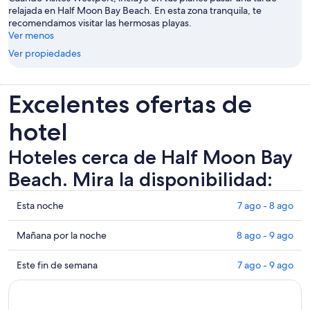
relajada en Half Moon Bay Beach. En esta zona tranquila, te
recomendamos visitar las hermosas playas.
Ver menos
Ver propiedades
Excelentes ofertas de
hotel
Hoteles cerca de Half Moon Bay
Beach. Mira la disponibilidad:
Ver
Esta noche
7 ago - 8 ago
precios
de
Ver
Mañana por la noche
8 ago - 9 ago
propiedades
precios
cerca
de
Ver
Este fin de semana
7 ago - 9 ago
de
propiedades
precios
Half
cerca
de
Moon
de
propiedades