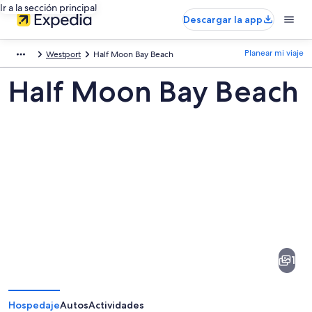
Ir a la sección principal
Descargar la app
Planear mi viaje
Westport
Half Moon Bay Beach
Half Moon Bay Beach
Fotos
de
Half
1
Moon
Bay
Beach
Hospedaje
Autos
Actividades