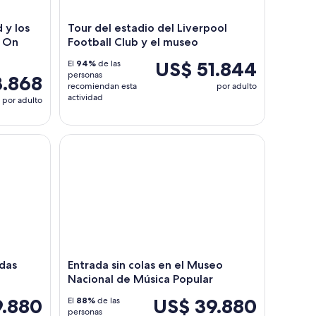
 y los
Tour del estadio del Liverpool
p On
Football Club y el museo
US$ 51.844
El
94%
de las
personas
3.868
recomiendan esta
por adulto
actividad
por adulto
ter
 para The Beatles Story
Entrada sin colas en el Museo Nacional de Música
adas
Entrada sin colas en el Museo
Nacional de Música Popular
9.880
US$ 39.880
El
88%
de las
personas