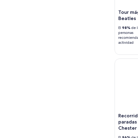
-
7
9
ago
Tour má
ago
-
Beatles
9
El
98%
de l
ago
personas
recomienda
actividad
Recorrido 
Recorrid
paradas 
Chester
El
96%
de l