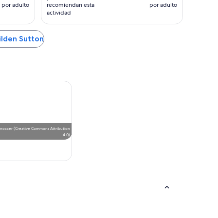
por adulto
recomiendan esta
por adulto
actividad
ilden Sutton
noccer
(
Creative Commons Attribution
4.0
)