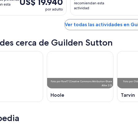
US$ 19.940
recomiendan esta
n esta
actividad
por adulto
Ver todas las actividades en Gu
des cerca de Guilden Sutton
Foto
por
Row17
(
Creative Commons Attribution-Share
Foto
por
Old
Alike 2.0
)
Hoole
Tarvin
pedia