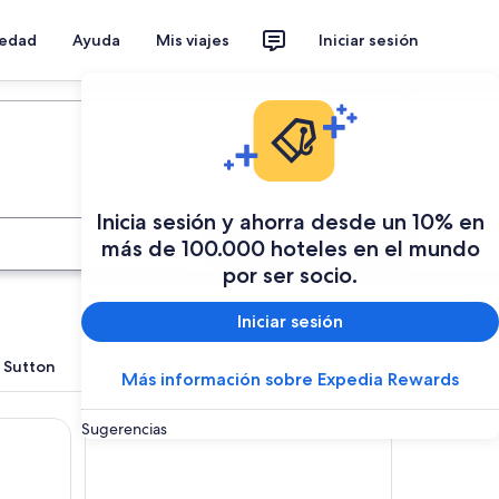
iedad
Ayuda
Mis viajes
Iniciar sesión
Planear mi viaje
Inicia sesión y ahorra desde un 10% en
Buscar
más de 100.000 hoteles en el mundo
por ser socio.
Iniciar sesión
 Sutton
Más información sobre Expedia Rewards
Atlantic Tower Hotel Liverpool By Sunday
Sugerencias