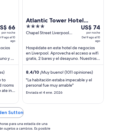
l
Atlantic Tower Hotel
el
4
Del
S$ 66
Liverpool By Sunday
US$ 74
out
9
Chapel Street Liverpool
por noche
por noche
l 9 ago al 10
England
Del 9 ago al 10
go
of
ago
ago
ago
5
al
gocios
Hospédate en este hotel de negocios
0
10
en Liverpool. Aprovecha el acceso a wifi
go,
ago,
uno y el
gratis, 2 bares y el desayuno. Nuestros
el
huéspedes destacan la atención del
personal ...
recio
precio
es)
8,4
/
10
¡Muy bueno! (1011 opiniones)
or
por
e to
"La habitación estaba impecable y el
oche
noche
nd rooms
personal fue muy amable"
s
es
 ate in
Enviada el 4 ene. 2026
e
de
e didn’t
S$ 66
US$ 74
downside
car
g to
den Sutton
."
horas para una estadía de una
án sujetos a cambios. Es posible