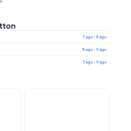
s.
utton
7 ago - 8 ago
8 ago - 9 ago
7 ago - 9 ago
y los Beatles con 48 h gratis Hop On Hop Off
Tour del estadio del Liverpool Football Club y el 