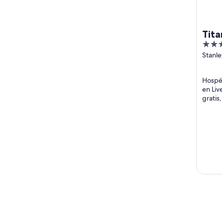
Tita
4
out
Stanl
Road 
of
5
Hospé
en Liv
gratis,
habita
huéspe