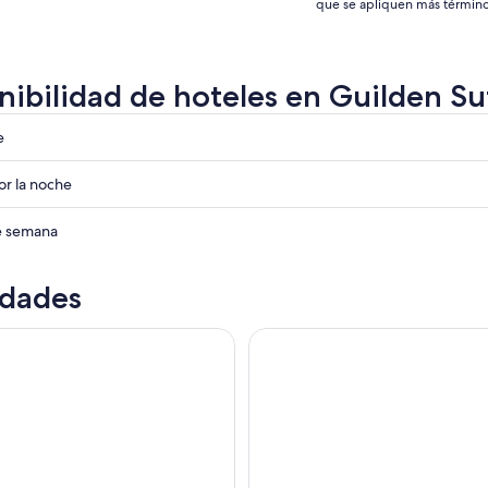
que se apliquen más término
nibilidad de hoteles en Guilden S
e
r la noche
ades
de semana
ades
idades
ades
co y misterioso de los Beatles
Liverpool: tour por la ciudad 