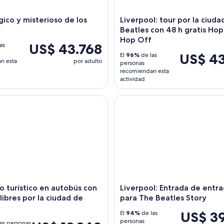
gico y misterioso de los
Liverpool: tour por la ciudad
Beatles con 48 h gratis Ho
Hop Off
US$ 43.768
as
US$ 4
El
96%
de las
n esta
por adulto
personas
recomiendan esta
actividad
turístico en autobús con paradas libres por la ciudad de Ches
Liverpool: Entrada de entradas
o turístico en autobús con
Liverpool: Entrada de entr
libres por la ciudad de
para The Beatles Story
US$ 3
El
94%
de las
personas
as personas