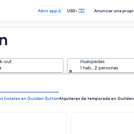
•
Abrir app
USD
Anunciar una prop
n
k-out
Huéspedes
a
1 hab., 2 personas
es hoteles en Guilden Sutton
Alquileres de temporada en Guilden
 Hotel Liverpool
Daresbury Park Hotel