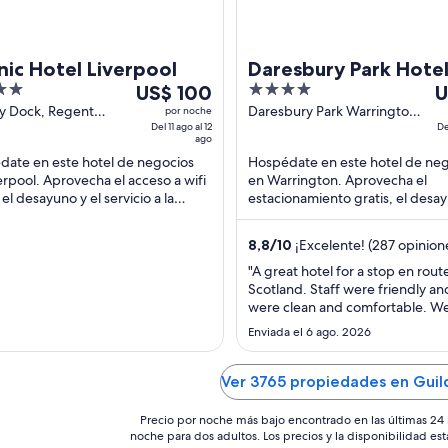
nic Hotel Liverpool
Daresbury Park Hote
Del
4
D
US$ 100
U
11
out
9
ey Dock, Regent
Daresbury Park Warrington
por noche
Liverpool England
Del 11 ago al 12
England
De
ago
of
a
ago
al
5
al
date en este hotel de negocios
Hospédate en este hotel de ne
12
1
erpool. Aprovecha el acceso a wifi
en Warrington. Aprovecha el
ago,
a
 el desayuno y el servicio a la
estacionamiento gratis, el desay
el
el
ción las 24 horas. Nuestros
gimnasio. Estarás muy cerca de
des ...
atracciones como Norton ...
precio
p
8,8
/
10
¡Excelente! (287 opinion
por
p
"A great hotel for a stop en rout
noche
n
Scotland. Staff were friendly a
es
e
were clean and comfortable. We
de
d
the Bar area. Food was good. W
Enviada el 6 ago. 2026
US$ 100
U
use the leisure facilities. Only 
for us was there was no electric 
charging facilities, but accordin
Ver 3765 propiedades en Guil
reception this may be a future ..
Precio por noche más bajo encontrado en las últimas 24 
noche para dos adultos. Los precios y la disponibilidad est