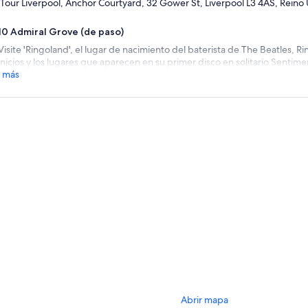
Tour Liverpool, Anchor Courtyard, 32 Gower St, Liverpool L3 4AS, Reino
10 Admiral Grove (de paso)
Visite 'Ringoland', el lugar de nacimiento del baterista de The Beatles, R
inicios y los lugares que aparecen en su primer disco en solitario Sentime
 más
Abrir mapa