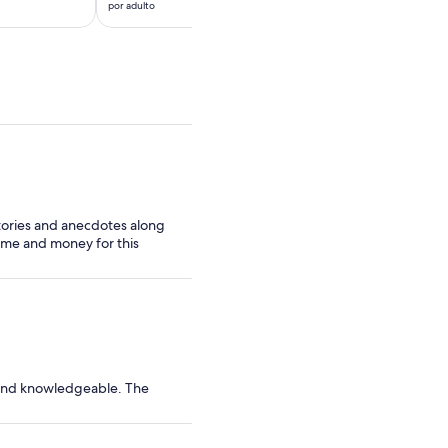
es
es
por adulto
por adulto
de
de
US$ 20.
US$ 93.
por
por
adulto
adulto
stories and anecdotes along
time and money for this
n and knowledgeable. The