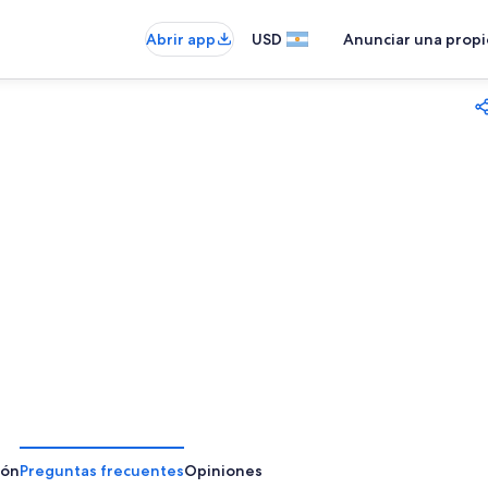
Abrir app
USD
Anunciar una prop
ión
Preguntas frecuentes
Opiniones