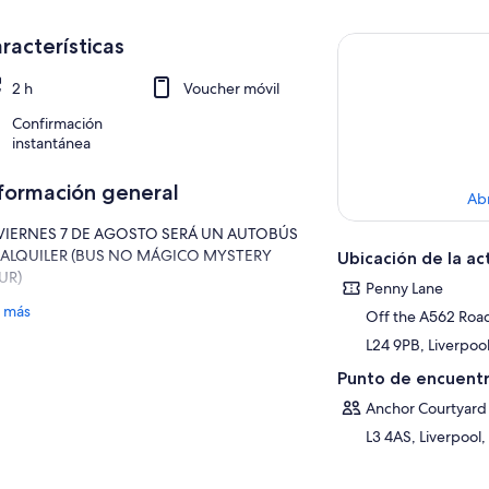
racterísticas
2 h
Voucher móvil
Confirmación
instantánea
formación general
Ab
 VIERNES 7 DE AGOSTO SERÁ UN AUTOBÚS
 ALQUILER (BUS NO MÁGICO MYSTERY
Ubicación de la ac
UR)
Penny Lane
e es el tour en autocar turístico original y más
 más
Off the A562 Roa
go de los Beatles. Nuestros guías calificados
L24 9PB, Liverpoo
los Beatles ofrecen un entretenido recorrido
ormativo para sumergirte en la historia de los
Punto de encuentr
tles. El único tour incluye entrada gratuita a
Anchor Courtyard
erna más un recuerdo exclusivo de postal al
L3 4AS, Liverpool
al y 15% de descuento en comida en el
taurante The Cavern.