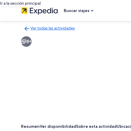
Ir a la sección principal
Buscar viajes
Ver todas las actividades
Volver
a
8+
la
página
de
resultados
de
actividades
Resumen
Ver disponibilidad
Sobre esta actividad
Ubicac