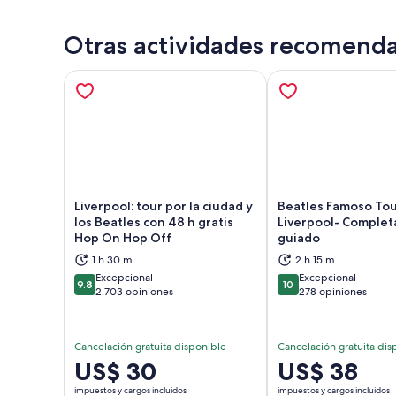
Otras actividades recomend
Liverpool: tour por la ciudad y
Beatles Famoso Tou
los Beatles con 48 h gratis
Liverpool- Comple
Hop On Hop Off
guiado
Se abrirá en una nueva pestaña
Se a
1 h 30 m
2 h 15 m
Excepcional
Excepcional
9.8
10
9.8 de 10
10 de 10
2.703 opiniones
278 opiniones
Cancelación gratuita disponible
Cancelación gratuita dis
El
US$ 30
El
US$ 38
precio
precio
impuestos y cargos incluidos
impuestos y cargos incluidos