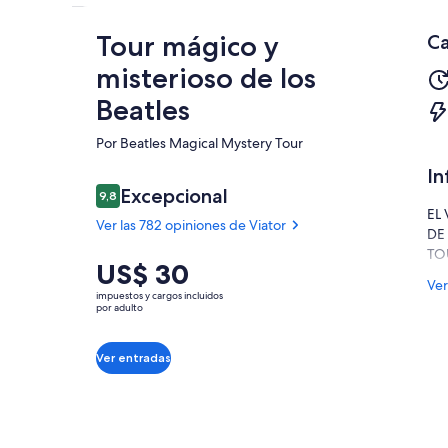
Tour mágico y
Ca
misterioso de los
Beatles
Por Beatles Magical Mystery Tour
In
Opiniones
Excepcional
9,8
9,8 de 10
EL
Ver las 782 opiniones de Viator
DE
TO
El
US$ 30
Excepcional
9.8
9.8 de 10
Est
Ver
precio
Ver las
impuestos y cargos incluidos
lar
es
por adulto
782
de 
de
opiniones
inf
US$ 30.
de Viator
Ver entradas
Bea
por
Cav
adulto
fin
Res