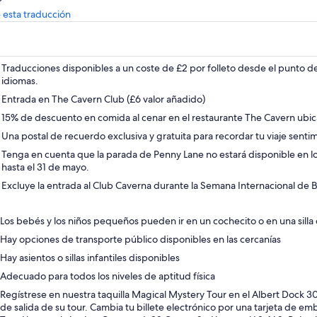
Se
 esta traducción
abrirá
en
una
nueva
Traducciones disponibles a un coste de £2 por folleto desde el punto 
pestaña
idiomas.
Entrada en The Cavern Club (£6 valor añadido)
15% de descuento en comida al cenar en el restaurante The Cavern ub
Una postal de recuerdo exclusiva y gratuita para recordar tu viaje senti
Tenga en cuenta que la parada de Penny Lane no estará disponible en lo
hasta el 31 de mayo.
Excluye la entrada al Club Caverna durante la Semana Internacional de 
Los bebés y los niños pequeños pueden ir en un cochecito o en una silla
Hay opciones de transporte público disponibles en las cercanías
Hay asientos o sillas infantiles disponibles
Adecuado para todos los niveles de aptitud física
Regístrese en nuestra taquilla Magical Mystery Tour en el Albert Dock 3
de salida de su tour. Cambia tu billete electrónico por una tarjeta de 