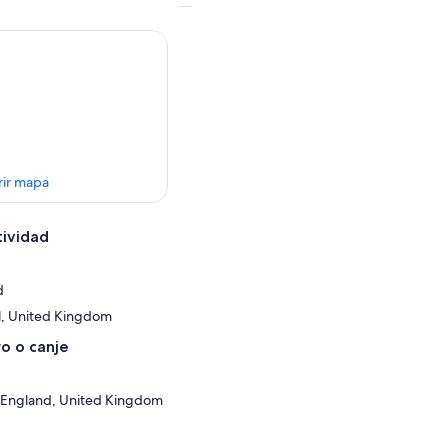
rir mapa
tividad
d
l, United Kingdom
o o canje
, England, United Kingdom