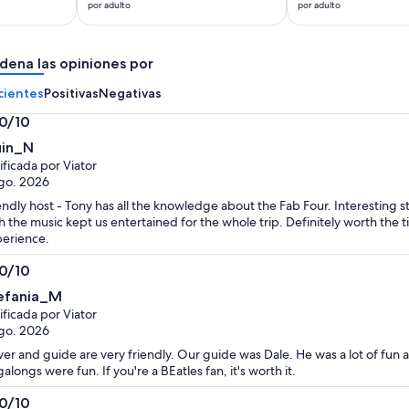
es
es
por adulto
por adulto
de
de
US$ 19.
US$ 35.
dena las opiniones por
por
por
adulto
adulto
cientes
Positivas
Negativas
.0/10
0
in_N
ificada por Viator
go. 2026
endly host - Tony has all the knowledge about the Fab Four. Interesting 
h the music kept us entertained for the whole trip. Definitely worth the 
erience.
.0/10
0
efania_M
ificada por Viator
go. 2026
ver and guide are very friendly. Our guide was Dale. He was a lot of fu
galongs were fun. If you're a BEatles fan, it's worth it.
.0/10