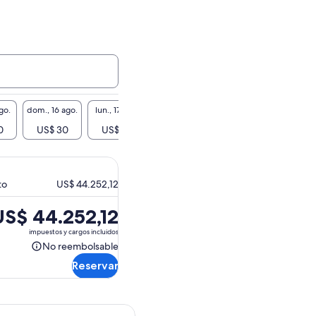
go.
dom., 16 ago.
lun., 17 ago.
mar., 18 ago.
mié., 19 ago.
jue., 2
0
US$ 30
US$ 30
US$ 30
US$ 30
US$
to
US$ 44.252,12
US$ 44.252,12
recio
impuestos y cargos incluidos
s
No reembolsable
No
e
Reservar
reembolsable
S$ 44.252,12.