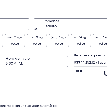
Personas
1 adulto
.
mar., 11 ago.
mié., 12 ago.
jue., 13 ago.
vie., 14 ago.
sáb., 15 a
US$ 30
US$ 30
US$ 30
US$ 30
US$ 3
Detalles del precio
Hora de inicio
US$ 44.252,12 x 1 adul
9:30 A. M.
Total
El
p
e
d
U
 generado con un traductor automático