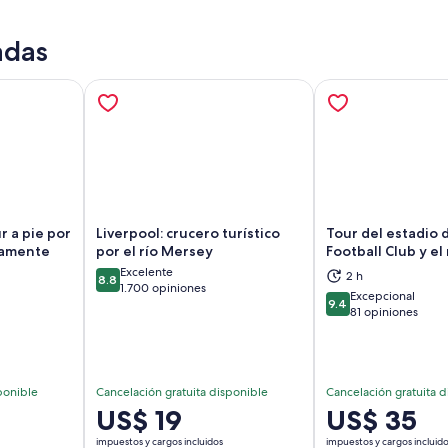
adas
r a pie por
Liverpool: crucero turístico
Tour del estadio 
tamente
por el río Mersey
Football Club y e
Excelente
2 h
8.8
brirá en una nueva pestaña
Se abrirá en una nueva pestaña
Se
8.8 de 10
1.700 opiniones
Excepcional
9.4
9.4 de 10
81 opiniones
ponible
Cancelación gratuita disponible
Cancelación gratuita d
El
US$ 19
El
US$ 35
precio
precio
impuestos y cargos incluidos
impuestos y cargos incluid