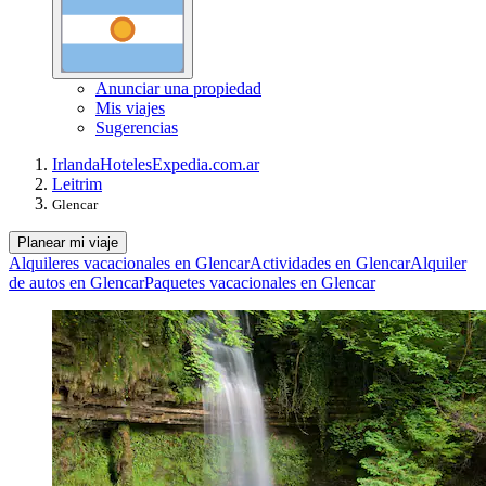
Anunciar una propiedad
Mis viajes
Sugerencias
Irlanda
Hoteles
Expedia.com.ar
Leitrim
Glencar
Planear mi viaje
Alquileres vacacionales en Glencar
Actividades en Glencar
Alquiler
de autos en Glencar
Paquetes vacacionales en Glencar