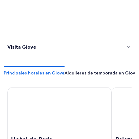
Visita Giove
Principales hoteles en Giove
Alquileres de temporada en Giove
Hotel de Paris
Palazzo Cata