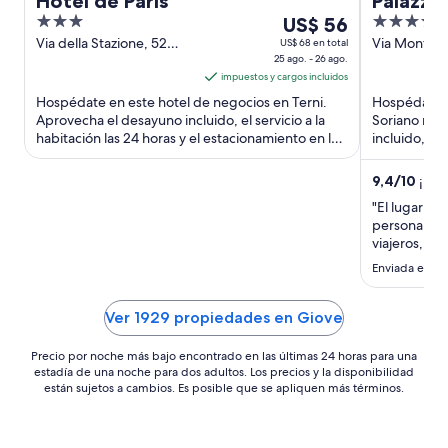
Hotel de Paris
Palazzo
3
Del
4
US$ 56
out
25
out
Via della Stazione, 52
Via Monteca
US$ 68 en total
Terni TR
25 ago. - 26 ago.
Soriano nel
of
ago
of
impuestos y cargos incluidos
5
al
5
Hospédate en este hotel de negocios en Terni.
Hospédate e
26
Aprovecha el desayuno incluido, el servicio a la
Soriano nel
ago,
habitación las 24 horas y el estacionamiento en las
incluido, el 
el
instalaciones. ...
estacionamie
precio
9,4
/
10
¡Exc
por
"El lugar est
noche
personal es 
es
viajeros, so
de
la ciudad no
Enviada el 3 
US$ 56
vehículo y q
cercana."
Ver 1929 propiedades en Giove
Precio por noche más bajo encontrado en las últimas 24 horas para una
estadía de una noche para dos adultos. Los precios y la disponibilidad
están sujetos a cambios. Es posible que se apliquen más términos.