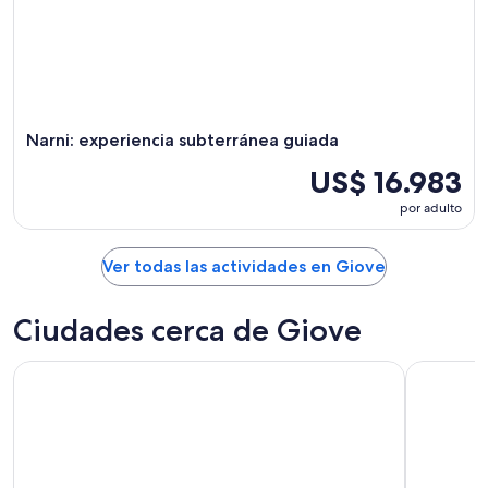
ago
-
semana,
9
14
ago
ago
-
16
ago
Narni: experiencia subterránea guiada
US$ 16.983
por adulto
Ver todas las actividades en Giove
Ciudades cerca de Giove