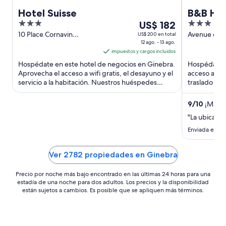
Hotel Suisse
B&B HOT
3
Del
3
US$ 182
out
12
out
10 Place Cornavin
Avenue de l
US$ 200 en total
Geneva GE
12 ago. - 13 ago.
Vernier
of
ago
of
impuestos y cargos incluidos
5
al
5
Hospédate en este hotel de negocios en Ginebra.
Hospédate e
13
Aprovecha el acceso a wifi gratis, el desayuno y el
acceso a wifi
ago,
servicio a la habitación. Nuestros huéspedes
traslado des
el
destacan el ...
Nuestros hu
precio
9
/
10
¡Magníf
por
"La ubicació
noche
es
Enviada el 23 
de
US$ 182
Ver 2782 propiedades en Ginebra
Precio por noche más bajo encontrado en las últimas 24 horas para una
estadía de una noche para dos adultos. Los precios y la disponibilidad
están sujetos a cambios. Es posible que se apliquen más términos.