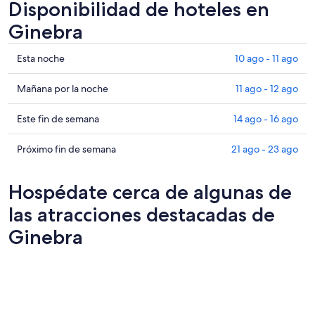
Disponibilidad de hoteles en
Ginebra
Ver
Esta noche
10 ago - 11 ago
precios
de
Ver
Mañana por la noche
11 ago - 12 ago
propiedades
precios
en
de
Ver
Este fin de semana
14 ago - 16 ago
Ginebra
propiedades
precios
para
en
de
Ver
Próximo fin de semana
21 ago - 23 ago
esta
Ginebra
propiedades
precios
noche,
para
en
de
Hospédate cerca de algunas de
10
mañana
Ginebra
propiedades
ago
por
para
en
las atracciones destacadas de
-
la
este
Ginebra
Ginebra
11
noche,
fin
para
ago
11
de
el
ago
semana,
próximo
-
14
fin
12
ago
de
ago
-
semana,