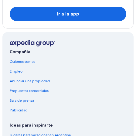
Confignon
Chene-Bougeries
Ir a la app
Genthod
Russin
Cartigny
Compañía
Ville-la-Grand
Quiénes somos
Presinge
Empleo
Anunciar una propiedad
Propuestas comerciales
Sala de prensa
Publicidad
Ideas para inspirarte
Lugares para vacacionar en Argentina