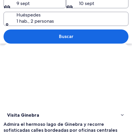
9 sept
10 sept
Huéspedes
1 hab., 2 personas
Un río con un bote amarrado al muelle,
Buscar
Ver mapa
Visita Ginebra
Admira el hermoso lago de Ginebra y recorre
sofisticadas calles bordeadas por oficinas centrales