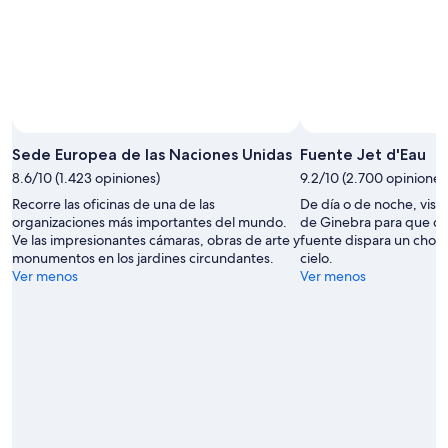
16
21
ago
ago
-
23
ago
Sede Europea de las Naciones Unidas
Fuente Jet d'Eau
8.6/10 (1.423 opiniones)
9.2/10 (2.700 opiniones
Recorre las oficinas de una de las
De día o de noche, visit
organizaciones más importantes del mundo.
de Ginebra para que di
Ve las impresionantes cámaras, obras de arte y
fuente dispara un chorr
monumentos en los jardines circundantes.
cielo.
Ver menos
Ver menos