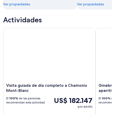
Ver propiedades
Ver propiedades
Actividades
Visita guiada de día completo a Chamonix Mont-Blanc
Ginebra: c
Visita guiada de día completo a Chamonix
Ginebra:
Mont-Blanc
aperitiv
US$ 182.147
El
100%
de las personas
El
100%
de 
recomiendan esta actividad
recomiendan
por adulto