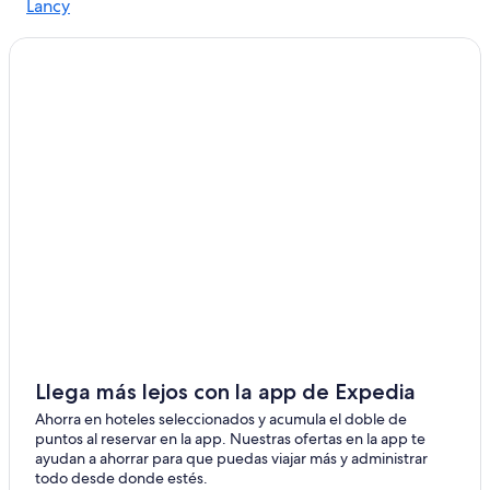
Lancy
Bernex
Carouge
Chene Bourg
Cologny
Thonex
Satigny
Gaillard
Prevessin-Moens
Plan-les-Ouates
Llega más lejos con la app de Expedia
Pregny-Chambesy
Ahorra en hoteles seleccionados y acumula el doble de
puntos al reservar en la app. Nuestras ofertas en la app te
Onex
ayudan a ahorrar para que puedas viajar más y administrar
todo desde donde estés.