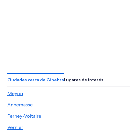
Basilea
Zúrich
Basilea
Zúrich
Ciudades cerca de Ginebra
Lugares de interés
Meyrin
Annemasse
Ferney-Voltaire
Vernier