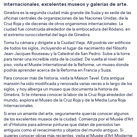
internacionales, excelentes museos y galerías de arte.
Ginebra es la segunda ciudad más grande de Suiza y es sede de las
oficinas centrales de organizaciones de las Naciones Unidas, de la
Cruz Roja y de decenas de otros organismos internacionales. La
ciudad fue construida alrededor de la embocadura del Ródano, en
el extremo suroccidental del lago de Ginebra.
Toma tu cámara y dirígete a la Ciudad Vieja. Allí podrás ver edificios
de todos los siglos, incluyendo el lugar de nacimiento del filósofo
Jean-Jacques Rousseau y la Catedral de San Pedro. Sube a la torre
para tener una increíble vista de la ciudad. De vuelta al nivel del
piso, visita el Musée International de la Reforme, un museo donde
podrás aprender acerca de la Reforma en Francia y Suiza.
Para conocer más de historia, visita la Maison Tavel. Esta antigua
mansión ha sido modificada y renovada varias veces a lo largo de los
siglos, y hoy alberga un museo que documenta la historia de
Ginebra. Si te interesa conocer la labor de la Cruz Roja alrededor del
mundo, explora el Museo de la Cruz Roja y de la Media Luna Roja
Internacionales.
Si eres un amante del arte, seguramente querrás conocer algunos
de los excelentes museos de la ciudad. Comienza por el Musée d'Art
et d'Histoire para admirar pinturas que datan de periodos tan
antiguos como el renacimiento y objetos del mundo antiguo. Si
quieres conocer obras más recientes, visita el Musée d'Art Moderne