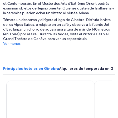
et Contemporain. En el Musée des Arts d'Extrême Orient podrás
examinar objetos del lejano oriente. Quienes gusten de la alfarería y
la cerámica pueden echar un vistazo al Musée Ariana.
Tómate un descanso y dirígete al lago de Ginebra. Disfrufa la vista
de los Alpes Suizos, o relájate en un café y observa a la fuente Jet
d'Eau lanzar un chorro de agua a una altura de más de 140 metros
(450 pies) por el aire. Durante las tardes, visita el Victoria Hall o el
Grand Théâtre de Genève para ver un espectáculo.
Ver menos
Principales hoteles en Ginebra
Alquileres de temporada en Gin
Hotel Suisse
B&B HOTEL 