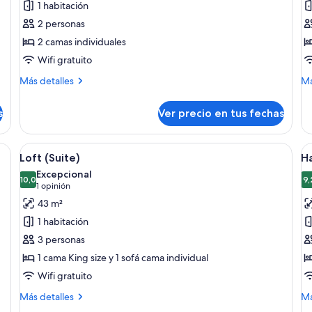
1 habitación
Habitación
H
2 personas
Deluxe
P
2 camas individuales
(Twin)
Wifi gratuito
Más
M
Más detalles
Má
detalles
de
sobre
so
s
Ver precio en tus fechas
Habitación
Ha
Deluxe
Pr
(Twin)
una mesa redonda, una silla, un pequeño banquillo, un espejo y un armario.
Ver
Un moderno vestíbulo de hotel con un
V
5
Loft (Suite)
Ha
todas
t
Excepcional
las
10,0
la
9,
10,0 de 10
(1
1 opinión
fotos
f
opinión)
43 m²
de
d
1 habitación
Loft
H
3 personas
(Suite)
e
1 cama King size y 1 sofá cama individual
(
Wifi gratuito
K
Más
M
Más detalles
Má
detalles
de