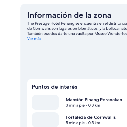
(Originals
King)
Información de la zona
The Prestige Hotel Penang se encuentra en el distrito 
de Cornwallis son lugares emblemáticos, y la belleza na
También puedes darte una vuelta por Museo Wonderfoo
George Town
Ver más
Puntos de interés
Mansión Pinang Peranakan
3 min a pie
- 0.3 km
Fortaleza de Cornwallis
5 min a pie
- 0.5 km