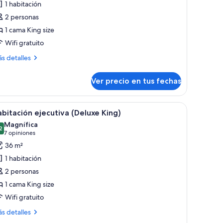
1 habitación
abitación
2 personas
remier
1 cama King size
Wifi gratuito
ás
s detalles
talles
bre
Ver precio en tus fechas
bitación
emier
 separador de vidrio, una mesa redonda y una escalera.
er
Una habitación de hotel moderna con una cama
4
bitación ejecutiva (Deluxe King)
odas
Magnífica
s
2
9,2 de 10
(7
7 opiniones
otos
opiniones)
36 m²
e
1 habitación
abitación
2 personas
jecutiva
1 cama King size
Deluxe
Wifi gratuito
ing)
ás
s detalles
talles