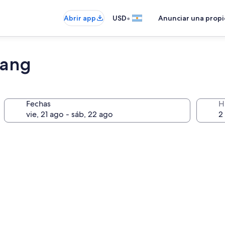
•
Abrir app
USD
Anunciar una prop
nang
Fechas
H