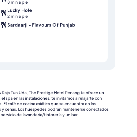
3 min a pie
Lucky Hole
2 min a pie
Sardaarji - Flavours Of Punjab
 Raja Tun Uda, The Prestige Hotel Penang te ofrece un
el spa en las instalaciones, te invitamos a relajarte con
 El café de cocina asiática que se encuentra en las
os y cenas. Los huéspedes podrán mantenerse conectados
servicio de lavandería/tintorería y un bar.