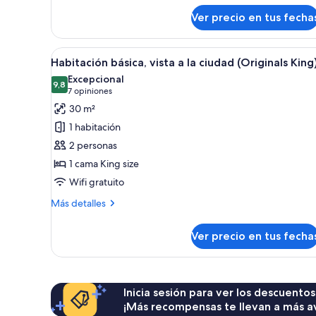
sobre
Ver precio en tus fecha
Habitación
triple
Deluxe
Ver
Una habitación de hotel con c
4
Habitación básica, vista a la ciudad (Originals King
todas
Excepcional
las
9,8
9,8 de 10
(7
7 opiniones
fotos
opiniones)
30 m²
de
1 habitación
Habitación
2 personas
básica,
1 cama King size
vista
Wifi gratuito
a
la
Más
Más detalles
ciudad
detalles
sobre
(Originals
Ver precio en tus fecha
Habitación
King)
básica,
vista
a
la
Inicia sesión para ver los descuentos
ciudad
¡Más recompensas te llevan a más a