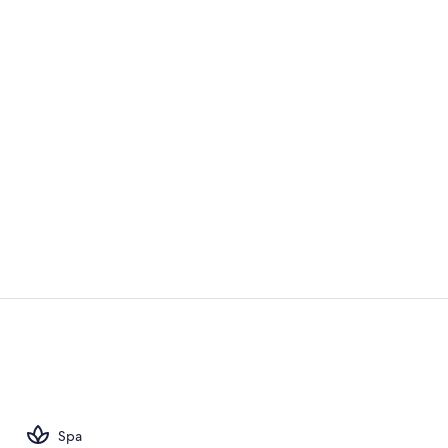
Diseño del ed
Se sirven de
Spa