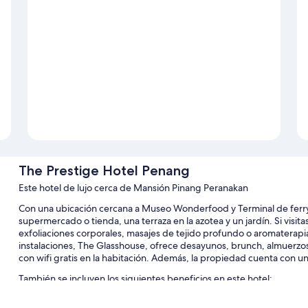
The Prestige Hotel Penang
Este hotel de lujo cerca de Mansión Pinang Peranakan
Con una ubicación cercana a Museo Wonderfood y Terminal de ferry
supermercado o tienda, una terraza en la azotea y un jardín. Si visitas 
exfoliaciones corporales, masajes de tejido profundo o aromaterapia.
instalaciones, The Glasshouse, ofrece desayunos, brunch, almuerz
con wifi gratis en la habitación. Además, la propiedad cuenta con un 
También se incluyen los siguientes beneficios en este hotel:
Una piscina al aire libre con sillones reclinables de piscina