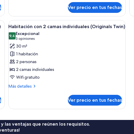
sobre
so
s
Ver precio en tus fechas
Loft
Ha
(Suite)
ej
(D
ama, una mesa redonda, una silla, un pequeño otoman y un armario.
Ver
Una habitación de hotel con cama, una s
4
Ki
)
Habitación con 2 camas individuales (Originals Twin)
todas
Excepcional
las
9,4
9,4 de 10
(3
3 opiniones
fotos
opiniones)
30 m²
de
1 habitación
Habitación
2 personas
con
2 camas individuales
2
Wifi gratuito
camas
individuales
Más
Más detalles
(Originals
detalles
sobre
Twin)
s
Ver precio en tus fechas
Habitación
con
2
camas
individuales
 y las ventajas que reúnen los requisitos.
(Originals
venturas!