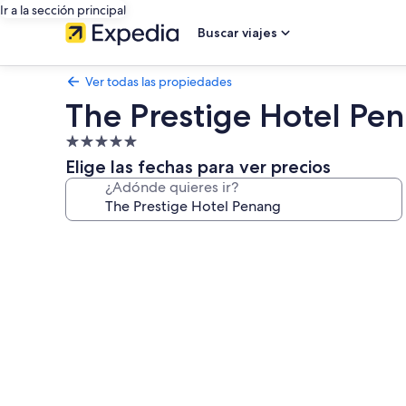
Ir a la sección principal
Buscar viajes
Ver todas las propiedades
The Prestige Hotel Pe
Propiedad
de
Elige las fechas para ver precios
5.0
¿Adónde quieres ir?
estrellas
Galería
de
fotos
de
The
Prestige
Hotel