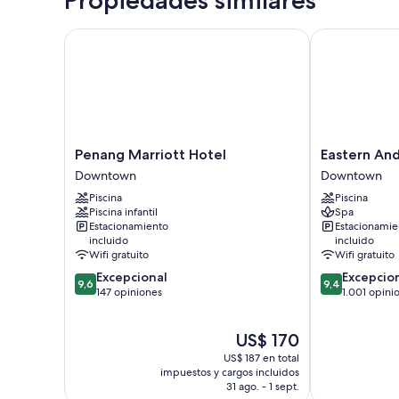
Propiedades similares
Penang Marriott Hotel
Eastern And O
Penang
Eastern
Penang Marriott Hotel
Eastern And
Marriott
And
Downtown
Downtown
Hotel
Oriental
Piscina
Piscina
Downtown
Hotel
Piscina infantil
Spa
Downtown
Estacionamiento
Estacionamie
incluido
incluido
Wifi gratuito
Wifi gratuito
9.6
9.4
Excepcional
Excepcio
9,6
9,4
de
de
147 opiniones
1.001 opini
10,
10,
Excepcional,
Excepcional,
El
US$ 170
147
1.001
precio
opiniones
opiniones
US$ 187 en total
actual
impuestos y cargos incluidos
es
31 ago. - 1 sept.