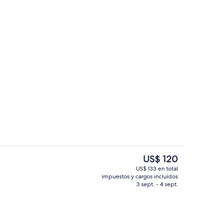
ificio
Se sirven desayunos, almuerzos, cena
El
US$ 120
precio
US$ 133 en total
actual
impuestos y cargos incluidos
sayunos, almuerzos, cenas y brunches
Interior
es
3 sept. - 4 sept.
de
US$ 120