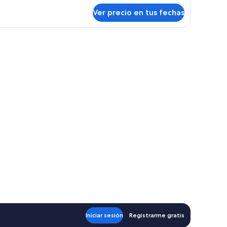
bre
Ver precio en tus fechas
bitación
ecutiva
eluxe
illa, televisor y minibar.
ng)
Iniciar sesión
Registrarme gratis