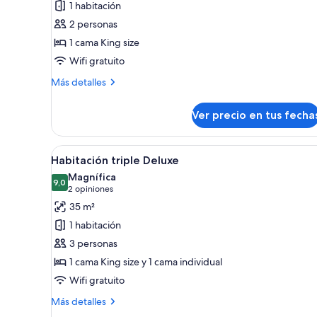
1 habitación
Habitación
2 personas
Deluxe
1 cama King size
(King)
Wifi gratuito
Más
Más detalles
detalles
sobre
Ver precio en tus fecha
Habitación
Deluxe
(King)
Ver
Habitación de hotel con cama, 
4
Habitación triple Deluxe
todas
Magnífica
las
9,0
9,0 de 10
(2
2 opiniones
fotos
opiniones)
35 m²
de
1 habitación
Habitación
3 personas
triple
1 cama King size y 1 cama individual
Deluxe
Wifi gratuito
Más
Más detalles
detalles