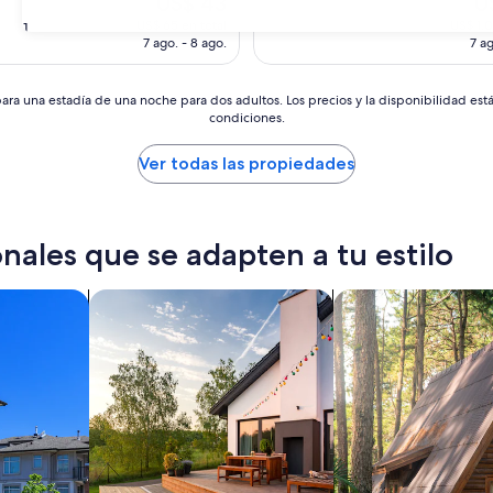
US$ 43
U
precio
pr
US$ 65 en total
US$ 1.0
31
actual
ac
7 ago. - 8 ago.
7 ag
es
es
de
de
US$ 43
US
ara una estadía de una noche para dos adultos. Los precios y la disponibilidad est
condiciones.
Ver todas las propiedades
nales que se adapten a tu estilo
s
Buscar casas de vacaciones
Buscar cabañas