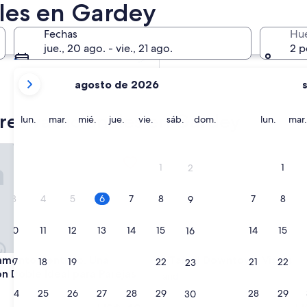
ales en Gardey
En dos meses
2 oct. - 4 oct.
Fechas
Hu
En cuatro meses
jue., 20 ago. - vie., 21 ago.
2 p
27 nov. - 29 nov.
tus
agosto de 2026
meses
actuales
eres vacacionales en Gardey
son
lunes
martes
miércoles
jueves
viernes
sábado
domingo
lunes
lun.
mar.
mié.
jue.
vie.
sáb.
dom.
lun.
mar.
August
2026
to Centrico, Una habitacion Doble Ideal para Parejas
Tandil Downtown Vistas
y
1
1
2
September
2026.
3
4
5
6
7
8
7
8
9
10
11
12
13
14
15
14
15
16
to Centrico, Una habitacion Doble Ideal para Parejas
Tandil Downtown Vistas
amento Centrico, Una
3. Tandil Downtown Vistas
17
18
19
20
21
22
21
22
23
on Doble Ideal para Parejas
Tandil
24
25
26
27
28
29
28
29
30
El
El