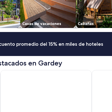
Casas de vacaciones
Cabañas
scuento promedio del 15% en miles de hoteles
stacados en Gardey
Apart & Hotel Posta Natural
HOTEL RO