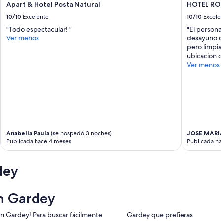
Apart & Hotel Posta Natural
HOTEL RO
10/10
Excelente
10/10
Excele
"Todo espectacular! "
"El persona
Ver menos
desayuno c
pero limpia
ubicacion d
Ver menos
Anabella Paula
(se hospedó 3 noches)
JOSE MARI
Publicada hace 4 meses
Publicada h
dey
n Gardey
en Gardey! Para buscar fácilmente
Gardey que prefieras