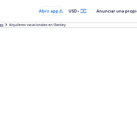
•
Abrir app
USD
Anunciar una prop
es
Alquileres vacacionales en Gardey