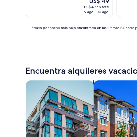
US$ 49
estrellas
precio
US$ 49 en total
actual
9 ago. - 10 ago.
es
de
US$ 49
Precio
Precio por noche más bajo encontrado en las últimas 24 horas p
por
noche
más
bajo
encontrado
en
las
Encuentra alquileres vacacio
últimas
24
horas
Buscar departamentos
Buscar condominio
para
una
estadía
de
una
noche
para
dos
adultos.