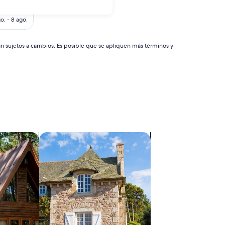
S$ 810
ecio
18 en total
tual
o. - 8 ago.
$ 810
án sujetos a cambios. Es posible que se apliquen más términos y
Buscar casas de campo