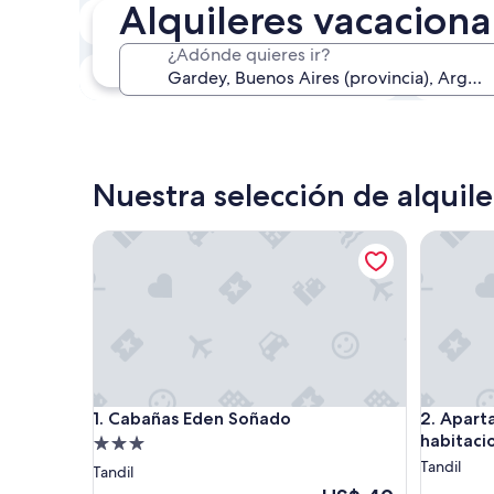
Alquileres vacacion
En dos semanas
21 ago. - 23 ago.
¿Adónde quieres ir?
En tres meses
30 oct. - 1 nov.
Nuestra selección de alquil
Cabañas Eden Soñado
Apartamen
Cabañas Eden Soñado
Apartamen
1. Cabañas Eden Soñado
2. Apart
habitaci
Propiedad
de
Tandil
Tandil
3.0
El