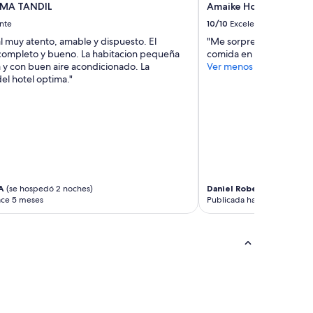
MA TANDIL
Amaike Hotel Golf & S
nte
10/10
Excelente
l muy atento, amable y dispuesto. El
"Me sorprendio la hoteleri
ompleto y bueno. La habitacion pequeña
comida en el mismo muy
 y con buen aire acondicionado. La
Ver menos
el hotel optima."
A
(se hospedó 2 noches)
Daniel Roberto
(se hosped
ace 5 meses
Publicada hace 6 meses