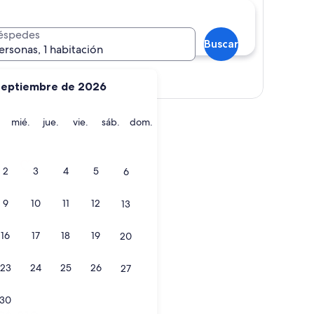
éspedes
Buscar
ersonas, 1 habitación
Ver mapa
septiembre de 2026
martes
miércoles
jueves
viernes
sábado
domingo
mié.
jue.
vie.
sáb.
dom.
2
3
4
5
6
9
10
11
12
13
16
17
18
19
20
23
24
25
26
27
30