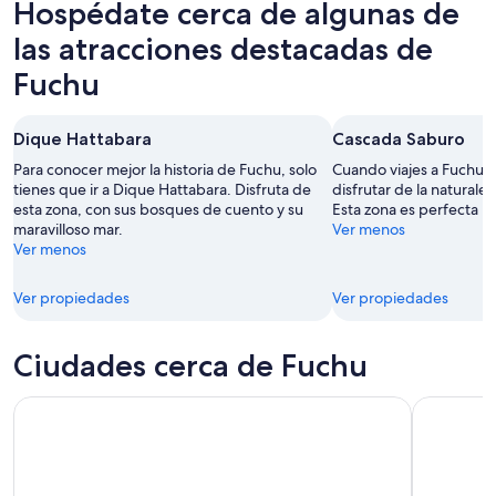
Hospédate cerca de algunas de
esta
Fuchu
propiedades
noche,
para
en
las atracciones destacadas de
9
mañana
Fuchu
Fuchu
ago
por
para
-
la
el
10
noche,
próximo
Dique Hattabara
Cascada Saburo
ago
10
fin
Para conocer mejor la historia de Fuchu, solo
Cuando viajes a Fuchu, 
ago
de
tienes que ir a Dique Hattabara. Disfruta de
disfrutar de la natural
-
semana,
esta zona, con sus bosques de cuento y su
Esta zona es perfecta pa
11
14
maravilloso mar.
Ver menos
ago
ago
Ver menos
-
16
Ver propiedades
Ver propiedades
ago
Ciudades cerca de Fuchu