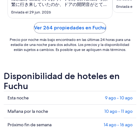
noche
繁に行き来していたのか、ドアの開閉音がとても
es
Enviada el 29
不愉快に感じました。 廊下での話し声がとてもよ
Enviada el 29 jun. 2026
de
く聞こえます。"
US$ 37
Ver 264 propiedades en Fuchu
Precio por noche más bajo encontrado en las últimas 24 horas para una
estadía de una noche para dos adultos. Los precios y la disponibilidad
están sujetos a cambios. Es posible que se apliquen más términos.
Disponibilidad de hoteles en
Fuchu
Ver
Esta noche
9 ago - 10 ago
precios
de
Ver
Mañana por la noche
10 ago - 11 ago
propiedades
precios
en
de
Ver
Próximo fin de semana
14 ago - 16 ago
Fuchu
propiedades
precios
para
en
de