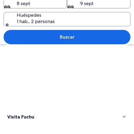
8 sept
9 sept
Huéspedes
1 hab., 2 personas
Un sendero de concreto con un montón
Buscar
Ver mapa
Visita Fuchu