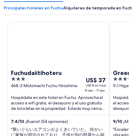
Principales hoteles en Fuchu
Alquileres de temporada en Fuchu
Fuchudaiitihoteru
Green Hill 
Fuchudaiitihoteru
Green H
3
Del
3.5
US$ 37
out
16
out
468-3 Motomachi Fuchu Hiroshima
9-1 Higash
US$ 76 en total
16 ago. - 17 ago.
Hiroshima-
of
ago
of
Hospédate en este hotel en Fuchu. Aprovecha el
Hospédate e
5
al
5
acceso a wifi gratis, el desayuno y el uso gratuito
el acceso a w
17
de bicicletas en la propiedad. Estarás muy cerca
desayuno. N
ago,
de atracciones ...
estado gener
el
7,4
/
10
¡Bueno! (54 opiniones)
9
/
10
¡Magníf
precio
"寒いぐらいエアコンがよくきいていた。 向かい
"Excelente s
por
に家族が宿泊されており、子供が別の部屋から頻
ubicado"