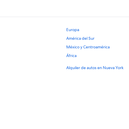
Europa
América del Sur
México y Centroamérica
África
Alquiler de autos en Nueva York
Alquiler de autos en Londres
Alquiler de autos en Cancún
Alquiler de autos en Los Ángeles
Alquiler de autos en Punta Cana
Alquiler de autos en Barcelona
Alquiler de autos en Condado de 
Alquiler de autos en Chicago