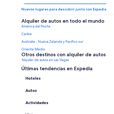
Nuevos lugares para descubrir junto con Expedia
Alquiler de autos en todo el mundo
América del Norte
Caribe
Australia - Nueva Zelanda y Pacífico sur
Oriente Medio
Otros destinos con alquiler de autos
Alquiler de autos en Las Vegas
Alquiler de autos en Orlando
Últimas tendencias en Expedia
Alquiler de autos en París
Hoteles
Alquiler de autos en Miami
Autos
Alquiler de autos en Roma
Alquiler de autos en Riviera Maya
Actividades
Alquiler de autos en San Francisco
Alquiler de autos en Oahu