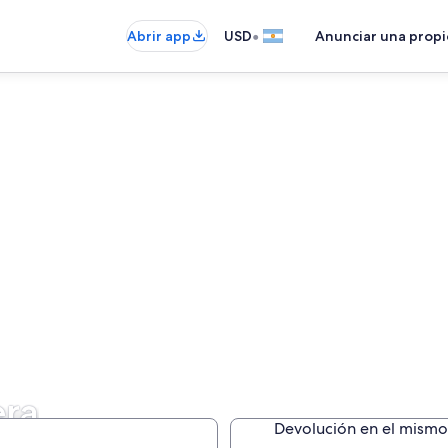
•
Abrir app
USD
Anunciar una prop
era
Devolución en el mismo 