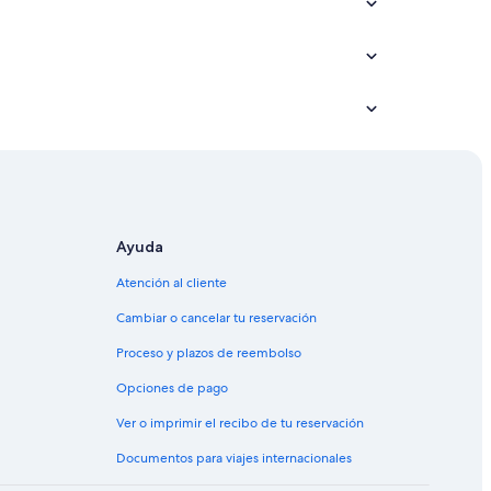
et en Sera
 en Sera
n Sera
nal en Sera
ss en Sera
Ayuda
Atención al cliente
Cambiar o cancelar tu reservación
Proceso y plazos de reembolso
Opciones de pago
Ver o imprimir el recibo de tu reservación
Documentos para viajes internacionales