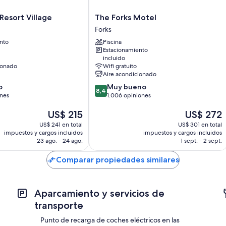
The
 Resort Village
The Forks Motel
Forks
Forks
Motel
nto
Piscina
Forks
Estacionamiento
incluido
ionado
Wifi gratuito
Aire acondicionado
8.4
o
Muy bueno
8,4
de
ones
1.006 opiniones
10,
El
El
US$ 215
US$ 272
Muy
precio
precio
bueno,
US$ 241 en total
US$ 301 en total
actual
actual
1.006
impuestos y cargos incluidos
impuestos y cargos incluidos
es
es
opiniones
23 ago. - 24 ago.
1 sept. - 2 sept.
de
de
US$ 215
US$ 272
Comparar propiedades similares
Aparcamiento y servicios de
transporte
Punto de recarga de coches eléctricos en las