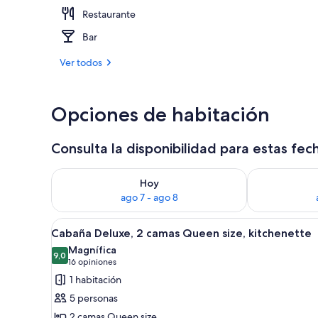
Restaurante
Vista desde l
Bar
Ver todos
Opciones de habitación
Consulta la disponibilidad para estas fec
Consulta la disponibilidad para hoy ago 7 - ago 8
Consulta la d
Hoy
ago 7 - ago 8
Ver
Habitación de cabaña de tronc
5
Cabaña Deluxe, 2 camas Queen size, kitchenette
todas
Magnífica
las
9,0
9,0 de 10
(16
16 opiniones
fotos
opiniones)
1 habitación
de
5 personas
Cabaña
2 camas Queen size