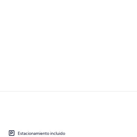
Se sirven de
Vista desde 
Estacionamiento incluido