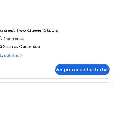
eacrest Two Queen Studio
4 personas
2 camas Queen size
ás
s detalles
talles
bre
Ver precio en tus fechas
acrest
wo
ueen
dos camas, una mesa de comedor de madera y una zona de cocina con estan
udio