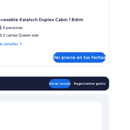
cessible Kalaloch Duplex Cabin 1 Bdrm
6 personas
2 camas Queen size
ás
s detalles
talles
bre
Ver precio en tus fechas
cessible
laloch
plex
bin
Iniciar sesión
Registrarme gratis
drm