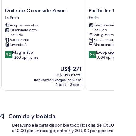
Quileute
Pacific
Quileute Oceanside Resort
Pacific Inn Motel
Oceanside
Inn
La Push
Forks
Resort
Motel
Acepta mascotas
Estacionamiento
La
Forks
Estacionamiento
incluido
Push
incluido
Wifi gratuito
Restaurante
Restaurante
Lavandería
Aire acondicionado
9.0
9.4
Magnífico
Excepcional
9,0
9,4
de
de
1.260 opiniones
1.004 opiniones
10,
10,
El
US$ 271
Magnífico,
Excepcional,
precio
1.260
1.004
US$ 316 en total
actual
opiniones
opiniones
impuestos y cargos incluidos
impuestos 
es
2 sept. - 3 sept.
de
US$ 271
Comida y bebida
Desayuno a la carta disponible todos los días de 07:00
a 10:30 por un recargo; entre 3 y 20 USD por persona