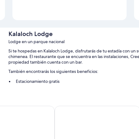
Kalaloch Lodge
Lodge en un parque nacional
Si te hospedas en Kalaloch Lodge, disfrutarás de tu estadía con un 
chimenea. El restaurante que se encuentra en las instalaciones, Cre
propiedad también cuenta con un bar.
También encontrarás los siguientes beneficios:
Estacionamiento gratis
Desayuno a la carta con cargo, un punto de carga para vehículos e
Recepción disponible las 24 horas, una tienda de regalos y org
Los huéspedes dejan excelentes opiniones sobre la cercanía con l
sort Village
The Forks Motel
También se incluyen los siguientes servicios adicionales:
Baños con duchas y secadores de pelo
Reciclaje, frigobares y microondas