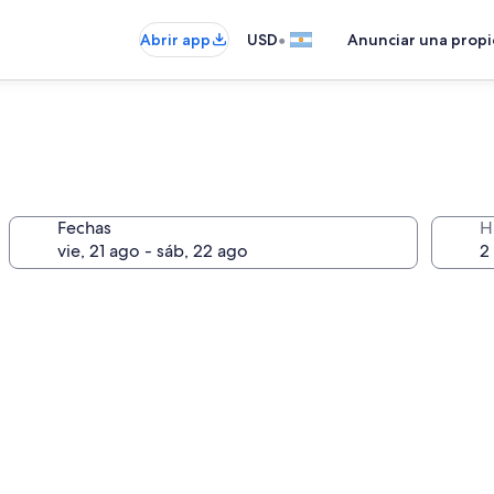
•
Abrir app
USD
Anunciar una prop
Fechas
H