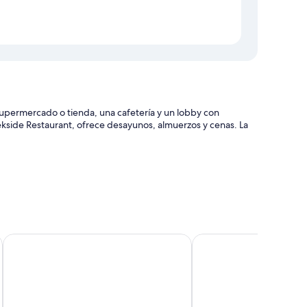
supermercado o tienda, una cafetería y un lobby con
ekside Restaurant, ofrece desayunos, almuerzos y cenas. La
léctricos y asistencia turística y para la compra de entradas
anización de bodas
a playa y la atención del personal
Quileute Oceanside Resort
Pacific Inn Motel