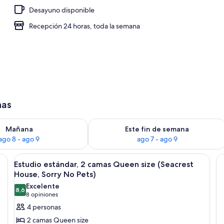
Desayuno disponible
a propiedad
Recepción 24 horas, toda la semana
has
isponibilidad para mañana ago 8 - ago 9
Consulta la disponibilidad para este 
Mañana
Este fin de semana
ago 8 - ago 9
ago 7 - ago 9
os con una cama, un banco de madera, una mesita de noche, una lámpara y 
Ver
Un edificio de dos pisos con balcones, a
4
Estudio estándar, 2 camas Queen size (Seacrest
todas
House, Sorry No Pets)
las
Excelente
8,6
fotos
8,6 de 10
(8
8 opiniones
de
opiniones)
4 personas
Estudio
2 camas Queen size