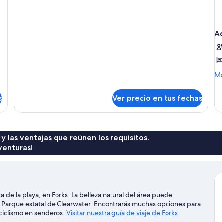
Two
Cabin
Queen
Cabin
And
And
Wood
Ac
Wood
Stove
Stove
M
Má
de
so
s
Ver precio en tus fechas
Ac
Ka
Du
Ca
1
 y las ventajas que reúnen los requisitos.
B
venturas!
 de la playa, en Forks. La belleza natural del área puede
y Parque estatal de Clearwater. Encontrarás muchas opciones para
 ciclismo en senderos.
Visitar nuestra guía de viaje de Forks