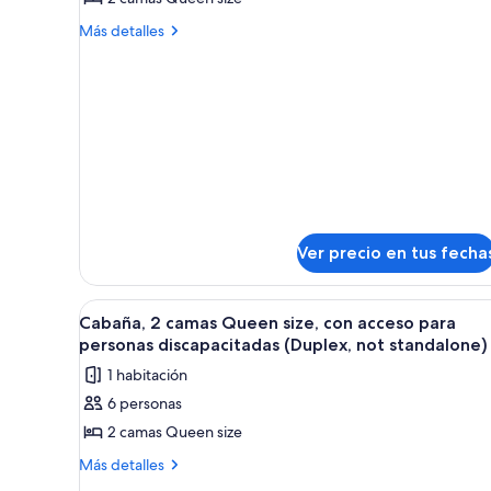
Deluxe,
Más
2
Más detalles
detalles
camas
sobre
Queen
Cabaña
size,
Deluxe,
2
kitchenette
camas
Queen
size,
kitchenette
Ver precio en tus fecha
Ver
Interior acogedor de una caba
5
Cabaña, 2 camas Queen size, con acceso para
todas
personas discapacitadas (Duplex, not standalone)
las
1 habitación
fotos
6 personas
de
2 camas Queen size
Cabaña,
2
Más
Más detalles
detalles
camas