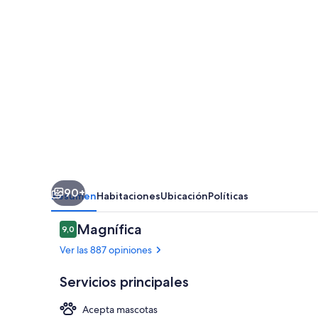
90+
Resumen
Habitaciones
Ubicación
Políticas
Opiniones
Magnífica
9,0
9,0 de 10
Ver las 887 opiniones
Servicios principales
Acepta mascotas