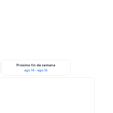
fin de semana ago 7 - ago 9
Consulta la disponibilidad para el próximo fin de semana ago 
Próximo fin de semana
ago 14 - ago 16
un cuadro en la pared.
sientos al aire libre y una mesa de picnic.