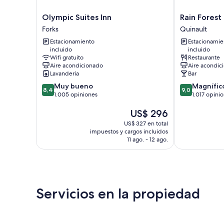
Olympic
Rain
Olympic Suites Inn
Rain Forest
Suites
Forest
Forks
Quinault
Inn
Resort
Estacionamiento
Estacionamie
Forks
Village
incluido
incluido
Quinault
Wifi gratuito
Restaurante
Aire acondicionado
Aire acondic
Lavandería
Bar
8.4
9.0
Muy bueno
Magnífic
8,4
9,0
de
de
1.005 opiniones
1.017 opini
10,
10,
El
US$ 296
Muy
Magnífico,
precio
bueno,
1.017
US$ 327 en total
actual
1.005
opiniones
impuestos y cargos incluidos
es
opiniones
11 ago. - 12 ago.
de
US$ 296
Servicios en la propiedad