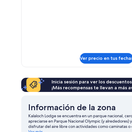
sobre
Queen
Cabaña,
size,
2
con
camas
Queen
acceso
size,
para
con
personas
acceso
discapacitadas
para
personas
(Duplex,
discapacitadas
Ver precio en tus fecha
not
(Duplex,
standalone)
not
standalone)
Inicia sesión para ver los descuentos
¡Más recompensas te llevan a más a
Información de la zona
Kalaloch Lodge se encuentra en un parque nacional, cerca
apreciarse en Parque Nacional Olympic (y alrededores) 
disfrutar del aire libre con actividades como caminatas o
Ver más