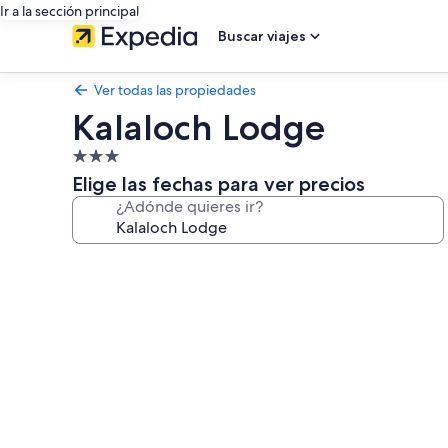
Ir a la sección principal
Buscar viajes
Ver todas las propiedades
Kalaloch Lodge
Propiedad
de
Elige las fechas para ver precios
3.0
¿Adónde quieres ir?
estrellas
Galería
de
fotos
de
Kalaloch
Lodge