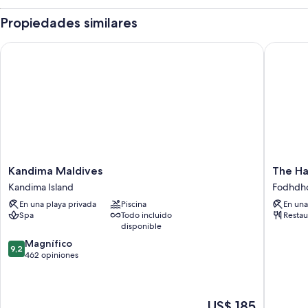
Propiedades similares
Kandima Maldives
The Happ
Kandima
The
Kandima Maldives
The Ha
Maldives
Happine
Kandima Island
Fodhdh
Kandima
Sun
En una playa privada
Piscina
En una
Island
Suites
Spa
Todo incluido
Restau
Fodhdh
disponible
9.2
Magnífico
9,2
de
462 opiniones
10,
Magnífico,
462
El
US$ 185
opiniones