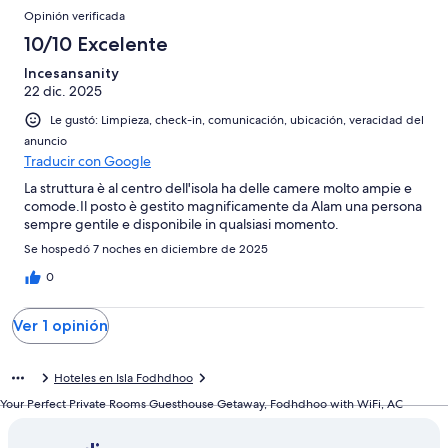
Opiniones
opiniones
1
Opinión verificada
opiniones
10/10 Excelente
Incesansanity
22 dic. 2025
Le gustó: Limpieza, check-in, comunicación, ubicación, veracidad del
anuncio
Traducir con Google
La struttura è al centro dell'isola ha delle camere molto ampie e
comode.Il posto è gestito magnificamente da Alam una persona
sempre gentile e disponibile in qualsiasi momento.
Se hospedó 7 noches en diciembre de 2025
0
Ver 1 opinión
Hoteles en Isla Fodhdhoo
Your Perfect Private Rooms Guesthouse Getaway, Fodhdhoo with WiFi, AC