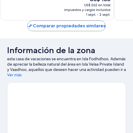
precio
US$ 262 en total
actual
impuestos y cargos incluidos
es
1 sept. - 2 sept.
de
US$ 185
Comparar propiedades similares
Información de la zona
esta casa de vacaciones se encuentra en Isla Fodhdhoo. Además
de apreciar la belleza natural del área en Isla Velaa Private Island
y Vaadhoo, aquellos que deseen hacer una actividad pueden ir a
Muelle de la isla Orimasvaru.
Ver más
Visitar nuestra guía de viaje de Isla
Fodhdhoo
Ver más casas de vacaciones en Isla Fodhdhoo