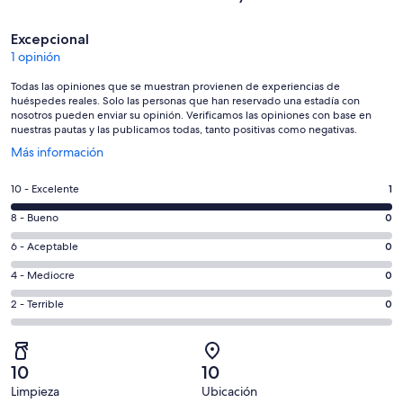
Opiniones
Excepcional
1 opinión
Todas las opiniones que se muestran provienen de experiencias de
huéspedes reales. Solo las personas que han reservado una estadía con
nosotros pueden enviar su opinión. Verificamos las opiniones con base en
nuestras pautas y las publicamos todas, tanto positivas como negativas.
Se
Más información
abre
en
Evaluación:
10 - Excelente
1
una
10
nueva
Evaluación:
8 - Bueno
0
-
ventana
8
Excelente.
Evaluación:
6 - Aceptable
0
-
1
6
Bueno.
Evaluación:
4 - Mediocre
0
de
-
0
4
1
Aceptable.
Evaluación:
2 - Terrible
0
de
-
opiniones
0
2
1
Mediocre.
de
-
opiniones
0
1
Terrible.
de
10
10
opiniones
0
1
Limpieza
Ubicación
de