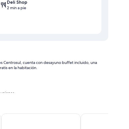
Deli Shop
2 min a pie
 Centrosul, cuenta con desayuno buffet incluido, una
atis en la habitación.
euniones
 para no fumadores
Graffi City House
Bewiki