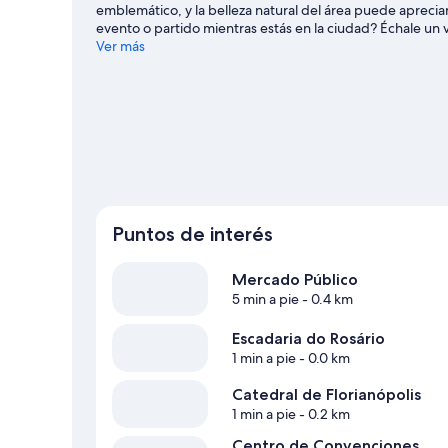
emblemático, y la belleza natural del área puede aprecia
evento o partido mientras estás en la ciudad? Échale un 
Aderbal Ramos da Silva.
Ver más
Visitar nuestra guía de viaje de F
Puntos de interés
Mercado Público
5 min a pie
- 0.4 km
Escadaria do Rosário
1 min a pie
- 0.0 km
Catedral de Florianópolis
1 min a pie
- 0.2 km
Centro de Convenciones