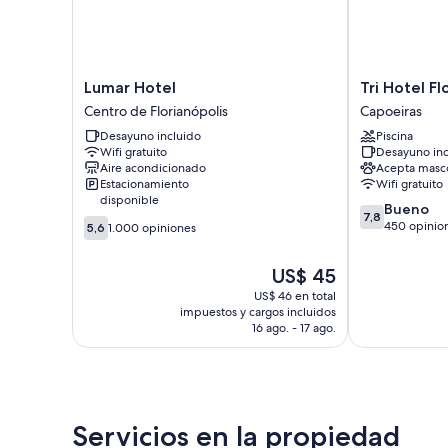
Lumar
Tri
Lumar Hotel
Tri Hotel Fl
Hotel
Hotel
Centro de Florianópolis
Capoeiras
Centro
Florianópolis
Desayuno incluido
Piscina
de
Capoeiras
Wifi gratuito
Desayuno inc
Florianópolis
Aire acondicionado
Acepta masc
Estacionamiento
Wifi gratuito
disponible
7.8
Bueno
7,8
5.6
de
450 opinio
5,6
1.000 opiniones
de
10,
10,
Bueno,
El
US$ 45
1.000
450
precio
opiniones
US$ 46 en total
opiniones
actual
impuestos y cargos incluidos
es
16 ago. - 17 ago.
de
US$ 45
Servicios en la propiedad