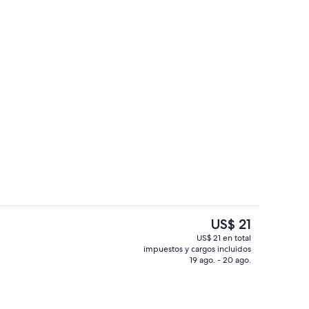
udad
Vista desde la propiedad
El
US$ 21
precio
US$ 21 en total
actual
impuestos y cargos incluidos
Desayuno buffet incluido todos los dí
es
19 ago. - 20 ago.
de
US$ 21