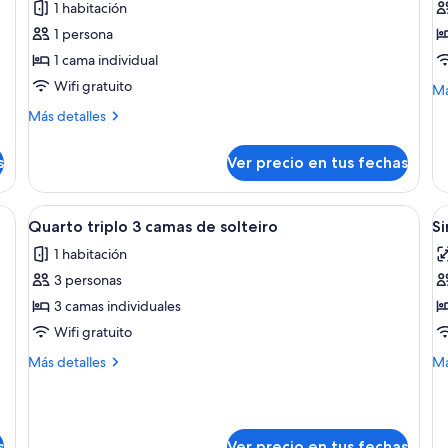
1 habitación
Habitación
H
1 persona
individual
e
1 cama individual
estándar
c
Wifi gratuito
2
M
Má
de
c
Más
Más detalles
so
detalles
i
Ha
sobre
es
s
Ver precio en tus fechas
Habitación
co
individual
2
estándar
s camas, un escritorio con una computadora portátil y un televisor.
Ver
Habitación de hotel con dos camas indi
V
ca
12
Quarto triplo 3 camas de solteiro
S
in
todas
t
1 habitación
las
la
3 personas
fotos
f
de
d
3 camas individuales
Quarto
S
Wifi gratuito
triplo
R
Más
M
Más detalles
Má
3
S
detalles
de
camas
sobre
so
Quarto
Si
de
triplo
R
solteiro
s
Ver precio en tus fechas