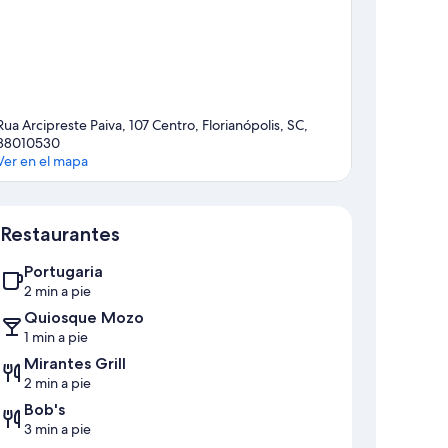
Rua Arcipreste Paiva, 107 Centro, Florianópolis, SC,
88010530
Ver en el mapa
Mapa
Restaurantes
Portugaria
2 min a pie
Quiosque Mozo
1 min a pie
Mirantes Grill
2 min a pie
Bob's
3 min a pie