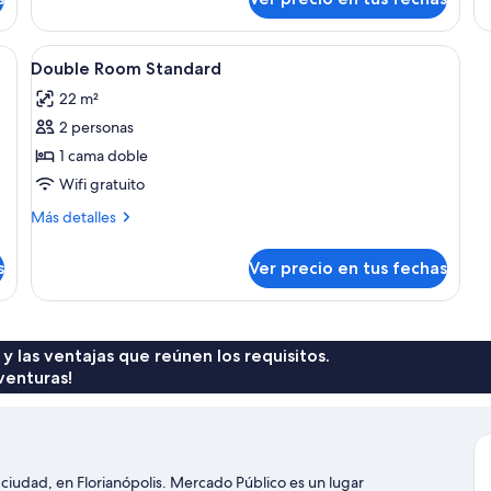
3
St
camas
de
tema de insonorización y wifi gratis
Ver
Minibar, cortinas blackout, sistema de 
solteiro
11
Double Room Standard
todas
22 m²
las
2 personas
fotos
de
1 cama doble
Double
Wifi gratuito
Room
Más
Más detalles
Standard
detalles
sobre
s
Ver precio en tus fechas
Double
Room
Standard
 y las ventajas que reúnen los requisitos.
venturas!
iudad, en Florianópolis. Mercado Público es un lugar