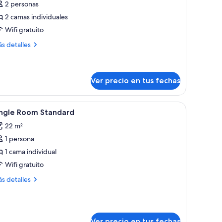
2 personas
abitación
2 camas individuales
stándar
Wifi gratuito
on
ás
s detalles
talles
amas
bre
ndividuales
bitación
tándar
Ver precio en tus fechas
n
viduales, un sofá, un televisor y una ventana con cortinas.
er
Minibar, cortinas blackout, sistema de insonori
mas
12
ingle Room Standard
dividuales
odas
22 m²
s
1 persona
otos
e
1 cama individual
ingle
Wifi gratuito
oom
ás
s detalles
tandard
talles
bre
ngle
oom
Ver precio en tus fechas