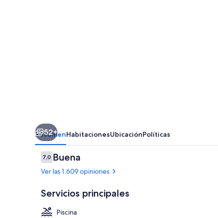
52+
Resumen
Habitaciones
Ubicación
Políticas
Opiniones
Buena
7,0
7,0 de 10
Ver las 1.609 opiniones
Servicios principales
Piscina