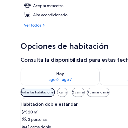
Acepta mascotas
Recepción
Aire acondicionado
Ver todos
Opciones de habitación
Consulta la disponibilidad para estas fec
Consulta la disponibilidad para hoy ago 6 - ago 7
Consulta la d
Hoy
ago 6 - ago 7
Filtros
Todas las habitaciones
1 cama
2 camas
3 camas o más
disponibles
Ver
Habitación de hotel con una ca
para
11
Habitación doble estándar
todas
las
20 m²
las
habitaciones
3 personas
fotos
de
1 cama doble