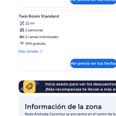
Standard
1
triplo
solteiro
1
Ver
Minibar, cortinas blackout, sis
10
cama
Twin Room Standard
todas
casal
22 m²
+
las
1
2 personas
fotos
solteiro
de
2 camas individuales
Twin
Wifi gratuito
Room
Más
Más detalles
Standard
detalles
sobre
Ver precio en tus fecha
Twin
Room
Standard
Inicia sesión para ver los descuentos
¡Más recompensas te llevan a más a
Información de la zona
Rede Andrade Cecomtur se encuentra en el centro de la c