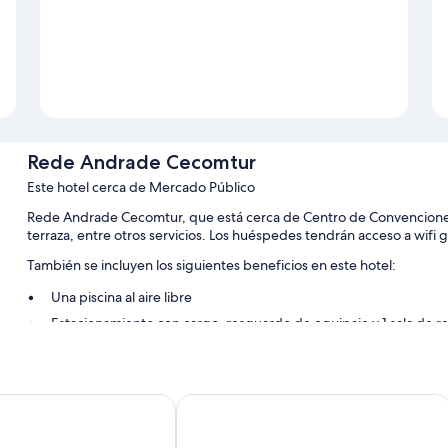
Rede Andrade Cecomtur
Este hotel cerca de Mercado Público
Rede Andrade Cecomtur, que está cerca de Centro de Convenciones
terraza, entre otros servicios. Los huéspedes tendrán acceso a wifi gr
También se incluyen los siguientes beneficios en este hotel:
Una piscina al aire libre
Estacionamiento con cargo, resguardo de equipaje y 1 sala de r
Recepción disponible las 24 horas, un salón de eventos y áreas
Un ascensor y personal multilingüe
Los huéspedes dejan muy buenas opiniones sobre la ubicación
ianópolis
Hotel Valerim Florianópolis
Características de las habitaciones