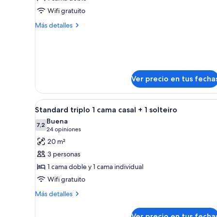
Habitación
Wifi gratuito
doble
Más
Más detalles
estándar
detalles
sobre
Habitación
doble
estándar
Ver precio en tus fecha
Ver
Una habitación de hotel con do
13
Standard triplo 1 cama casal + 1 solteiro
todas
Buena
las
7,2
7,2 de 10
(24
24 opiniones
fotos
opiniones)
20 m²
de
3 personas
Standard
1 cama doble y 1 cama individual
triplo
Wifi gratuito
1
cama
Más
Más detalles
detalles
casal
sobre
+
Ver precio en tus fecha