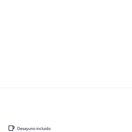
Vista a la ci
Recepción
Desayuno incluido