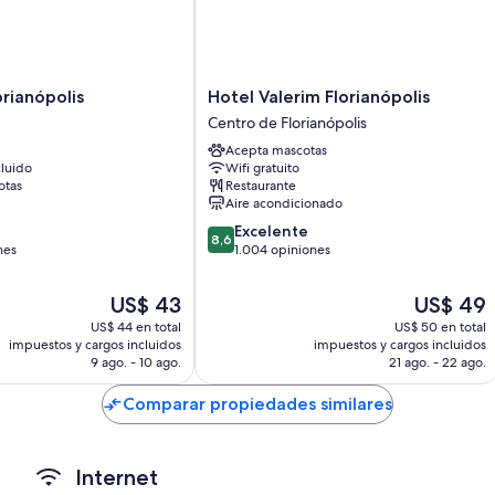
Las 230 habitaciones cuentan con comodidades como aire acondicion
habitaciones insonorizadas. Los huéspedes hablan muy bien sobre la
También se incluyen los siguientes beneficios adicionales en todas l
Hotel
orianópolis
Hotel Valerim Florianópolis
Baños con duchas
Valerim
Centro de Florianópolis
Florianópolis
Televisiones de 21 pulgadas con canales de televisión digitales
Acepta mascotas
Centro
luido
Wifi gratuito
Servicio de limpieza diario y teléfonos
de
otas
Restaurante
Florianópolis
Aire acondicionado
8.6
Excelente
8,6
de
nes
1.004 opiniones
10,
Excelente,
El
El
US$ 43
US$ 49
1.004
precio
precio
US$ 44 en total
US$ 50 en total
opiniones
actual
actual
impuestos y cargos incluidos
impuestos y cargos incluidos
es
es
9 ago. - 10 ago.
21 ago. - 22 ago.
de
de
US$ 43
US$ 49
Comparar propiedades similares
Internet