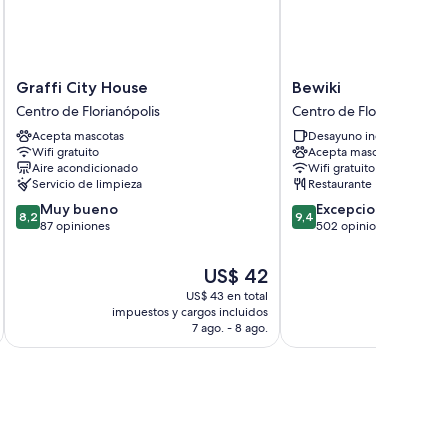
ado. También brindan servicios como wifi gratis y
 limpieza de las habitaciones en esta propiedad.
as habitaciones:
Graffi
Bewiki
Graffi City House
Bewiki
City
Centro
Centro de Florianópolis
Centro de Florianópolis
House
de
Acepta mascotas
Desayuno incluido
Centro
Florianópolis
Wifi gratuito
Acepta mascotas
de
Aire acondicionado
Wifi gratuito
Florianópolis
Servicio de limpieza
Restaurante
8.2
9.4
Muy bueno
Excepcional
8,2
9,4
de
de
87 opiniones
502 opiniones
10,
10,
Muy
Excepcional,
El
US$ 42
bueno,
502
precio
US$ 43 en total
87
opiniones
actual
impuestos y cargos incluidos
impuestos 
opiniones
es
7 ago. - 8 ago.
de
US$ 42