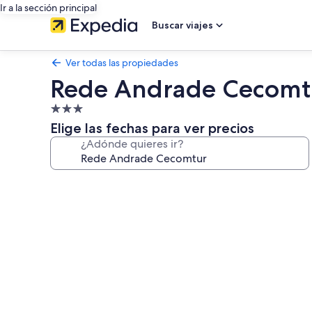
Ir a la sección principal
Buscar viajes
Ver todas las propiedades
Rede Andrade Cecomt
Propiedad
de
Elige las fechas para ver precios
3.0
¿Adónde quieres ir?
estrellas
Galería
de
fotos
de
Rede
Andrade
Cecomtur