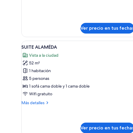
Habitación
Ver precio en tus fecha
Ver
Habitación de hotel con cama, 
6
SUITE ALAMÉDA
todas
Vista a la ciudad
las
52 m²
fotos
de
1 habitación
SUITE
5 personas
ALAMÉDA
1 sofá cama doble y 1 cama doble
Wifi gratuito
Más
Más detalles
detalles
sobre
SUITE
ALAMÉDA
Ver precio en tus fecha