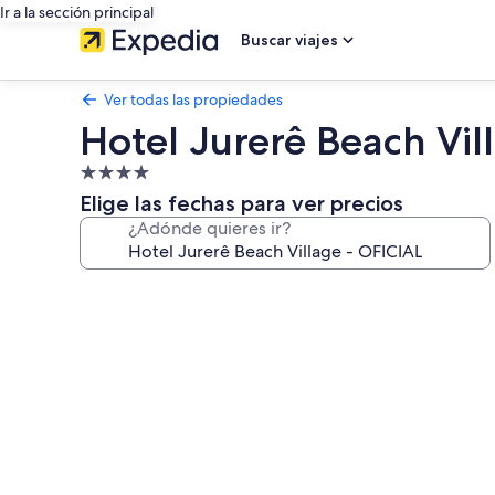
Ir a la sección principal
Buscar viajes
Ver todas las propiedades
Hotel Jurerê Beach Vil
Propiedad
de
Elige las fechas para ver precios
4.0
¿Adónde quieres ir?
estrellas
Galería
de
fotos
de
Hotel
Jurerê
Beach