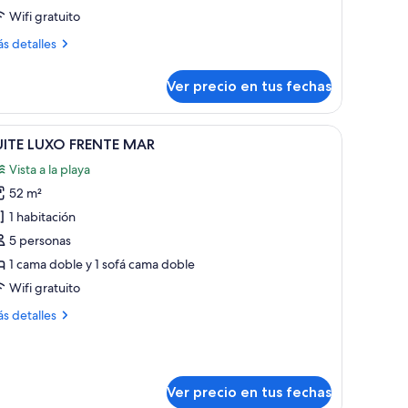
Wifi gratuito
ás
s detalles
talles
bre
Ver precio en tus fechas
ITE
TERAL
n escritorio con televisor y una silla.
er
Habitación de hotel con cama, televisión, cómo
6
UITE LUXO FRENTE MAR
odas
Vista a la playa
s
52 m²
otos
e
1 habitación
UITE
5 personas
UXO
1 cama doble y 1 sofá cama doble
RENTE
Wifi gratuito
AR
ás
s detalles
talles
bre
ITE
UXO
Ver precio en tus fechas
ENTE