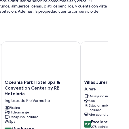
itamos a disfrutar de servicios como masajes y otros. El
nos, almuerzos, cenas, platillos sencillos, y cuenta con vista
 habitación. Además, la propiedad cuenta con servicio de
inables de piscina y sombrillas
ngüe
Oceania Park Hotel Spa & Convention Center by RB Hotelaria
Villas Jurerê Hotel Bou
salón de eventos
bby
itación las 24 horas y espacios para trabajar con laptops.
Oceania
Villas
Oceania Park Hotel Spa &
Villas Jurerê Hotel 
Park
Jurerê
Convention Center by RB
Jureré
as habitaciones:
Hotel
Hotel
Hotelaria
Desayuno incluido
Spa
Boutique
Ingleses do Rio Vermelho
Spa
&
Jureré
Estacionamiento
Convention
Piscina
incluido
Center
Hidromasaje
Aire acondicionado
Desayuno incluido
by
8.8
Spa
Excelente
RB
8,8
de
278 opiniones
Hotelaria
8.2
Muy bueno