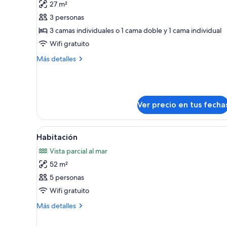
27 m²
Room
3 personas
Deluxe
3 camas individuales o 1 cama doble y 1 cama individual
with
Wifi gratuito
Side
Sea
Más
Más detalles
View
detalles
sobre
Room
Deluxe
with
Ver precio en tus fecha
Side
Sea
Ver
Minibar y caja de seguridad en
View
7
Habitación
todas
Vista parcial al mar
las
52 m²
fotos
de
5 personas
Habitación
Wifi gratuito
Más
Más detalles
detalles
sobre