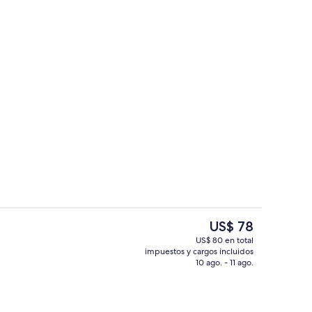
la propiedad
Recepción
El
US$ 78
precio
US$ 80 en total
actual
impuestos y cargos incluidos
Una piscina al aire libre, sombrillas, si
es
10 ago. - 11 ago.
de
US$ 78