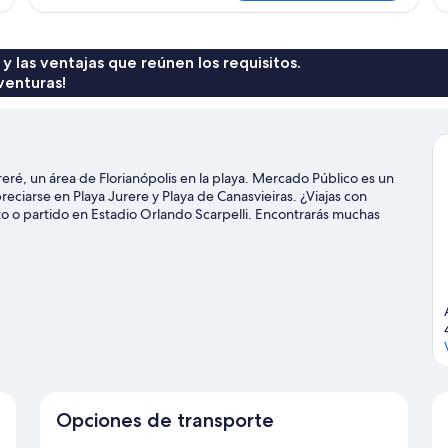
M
LATERAL
 y las ventajas que reúnen los requisitos.
venturas!
eré, un área de Florianópolis en la playa. Mercado Público es un
reciarse en Playa Jurere y Playa de Canasvieiras. ¿Viajas con
to o partido en Estadio Orlando Scarpelli. Encontrarás muchas
buceo.
Visitar nuestra guía de viaje de Florianópolis
Opciones de transporte