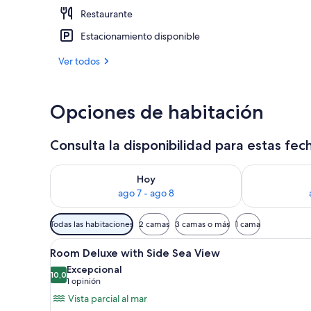
Restaurante
Vista a la pla
Estacionamiento disponible
Ver todos
Opciones de habitación
Consulta la disponibilidad para estas fec
Consulta la disponibilidad para hoy ago 7 - ago 8
Consulta la d
Hoy
ago 7 - ago 8
Filtros
Todas las habitaciones
2 camas
3 camas o más
1 cama
disponibles
Ver
Minibar y caja de seguridad en
para
7
Room Deluxe with Side Sea View
todas
las
Excepcional
las
10,0
habitaciones
10,0 de 10
(1
1 opinión
fotos
opinión)
Vista parcial al mar
de