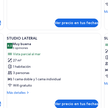
Habitación
M
Má
de
so
s
Ver precio en tus fechas
SU
LA
escritorio con televisor, mesita de noche y ventana con cortinas.
Ver
Una habitación de hotel con una cama, u
V
4
STUDIO LATERAL
S
todas
t
Muy buena
las
8,0
la
8,0 de 10
(3
3 opiniones
fotos
f
opiniones)
Vista parcial al mar
de
d
27 m²
STUDIO
S
1 habitación
LATERAL
L
3 personas
F
1 cama doble y 1 cama individual
M
M
Má
Wifi gratuito
de
so
Más
Más detalles
SU
detalles
L
sobre
s
Ver precio en tus fechas
FR
STUDIO