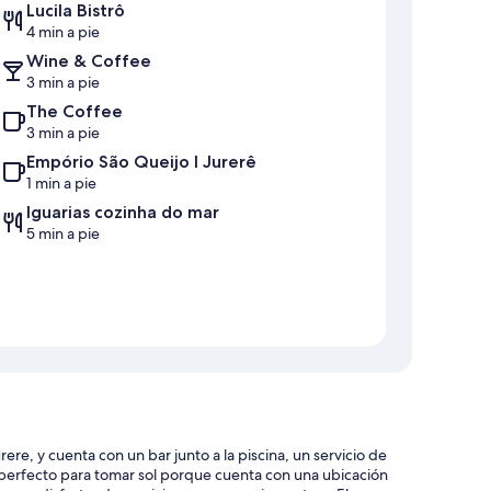
Lucila Bistrô
4 min a pie
Wine & Coffee
3 min a pie
The Coffee
3 min a pie
Empório São Queijo I Jurerê
1 min a pie
Iguarias cozinha do mar
5 min a pie
re, y cuenta con un bar junto a la piscina, un servicio de
ar perfecto para tomar sol porque cuenta con una ubicación