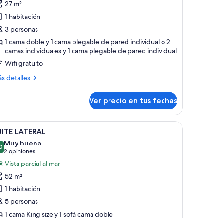
27 m²
studio
1 habitación
eluxe
3 personas
1 cama doble y 1 cama plegable de pared individual o 2
camas individuales y 1 cama plegable de pared individual
Wifi gratuito
ás
s detalles
talles
bre
Ver precio en tus fechas
tudio
luxe
tación
er
Habitación de hotel con cama, mesitas de noche
6
UITE LATERAL
odas
Muy buena
s
0
8,0 de 10
(2
2 opiniones
otos
opiniones)
Vista parcial al mar
e
52 m²
UITE
1 habitación
ATERAL
5 personas
1 cama King size y 1 sofá cama doble