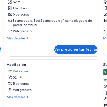
52 m²
Suite
E
1 habitación
Deluxe
D
5 personas
1 cama doble, 1 sofá cama doble y 1 cama plegable de
pared individual
Wifi gratuito
Más
M
Más detalles
Má
detalles
de
sobre
so
s
Ver precio en tus fechas
Suite
Es
Deluxe
De
 la habitación
Ver
Minibar y caja de seguridad en la habi
V
7
Habitación
S
todas
t
Vista al mar
las
la
8,
52 m²
fotos
f
de
d
5 personas
Habitación
S
Wifi gratuito
L
Más
Más detalles
detalles
sobre