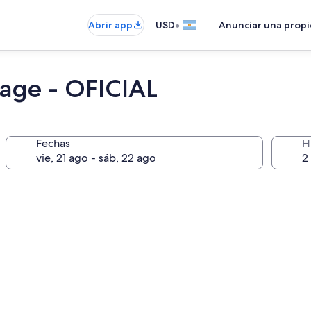
•
Abrir app
USD
Anunciar una prop
lage - OFICIAL
Fechas
H