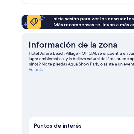
Inicia sesión para ver los descuentos
¡Más recompensas te llevan a más a
Información de la zona
Hotel Jurerê Beach Village - OFICIAL se encuentra en Jur
lugar emblemático, y la belleza natural del área puede ap
niños? No te pierdas Aqua Show Park, o asiste a un even
opciones para disfrutar del agua con actividades como 
Ver más
Puntos de interés