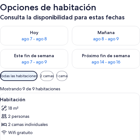
Opciones de habitación
Consulta la disponibilidad para estas fechas
Consulta la disponibilidad para hoy ago 7 - ago 8
Consulta la disponibilidad pa
Hoy
Mañana
ago 7 - ago 8
ago 8 - ago 9
Consulta la disponibilidad para este fin de semana ago 7 - ag
Consulta la disponibilidad par
Este fin de semana
Próximo fin de semana
ago 7 - ago 9
ago 14 - ago 16
Filtros
Todas las habitaciones
2 camas
1 cama
disponibles
para
Mostrando 9 de 9 habitaciones
las
Ver
Habitación de hotel con dos camas, u
6
Habitación
habitaciones
todas
18 m²
las
2 personas
fotos
de
2 camas individuales
Habitación
Wifi gratuito