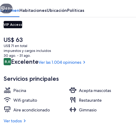
erior
Siguiente
49+
Resumen
Habitaciones
Ubicación
Políticas
VIP Access
El
US$ 63
precio
US$ 71 en total
actual
impuestos y cargos incluidos
es
30 ago. - 31 ago.
de
Opiniones
Excelente
8,6
Ver las 1.004 opiniones
8,6 de 10
US$ 63
Desayuno
Servicios principales
Piscina
Acepta mascotas
Wifi gratuito
Restaurante
Aire acondicionado
Gimnasio
Ver todos