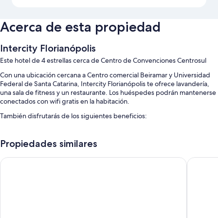
Acerca de esta propiedad
Intercity Florianópolis
Este hotel de 4 estrellas cerca de Centro de Convenciones Centrosul
Con una ubicación cercana a Centro comercial Beiramar y Universidad
Federal de Santa Catarina, Intercity Florianópolis te ofrece lavandería,
una sala de fitness y un restaurante. Los huéspedes podrán mantenerse
conectados con wifi gratis en la habitación.
También disfrutarás de los siguientes beneficios:
Una piscina al aire libre y una piscina para niños con sillones
reclinables de piscina
Propiedades similares
Valet parking con cargo, resguardo de equipaje y personal
ibis Florianopolis
HOTEL É
multilingüe
Recepción disponible las 24 horas, áreas para no fumadores y un
ascensor
Un salón de eventos y salas de reuniones
Características de las habitaciones