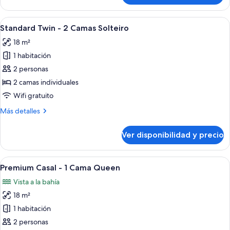
Casal
Casal
-
Ver
Minibar, caja de seguridad en la habita
7
1
Standard Twin - 2 Camas Solteiro
todas
Cama
18 m²
Casal
las
1 habitación
fotos
de
2 personas
Standard
2 camas individuales
Twin
Wifi gratuito
-
Más
Más detalles
2
detalles
Camas
sobre
Ver disponibilidad y precio
Standard
Solteiro
Twin
-
Ver
Una habitación de hotel con cama, tele
6
2
Premium Casal - 1 Cama Queen
todas
Camas
Vista a la bahía
Solteiro
las
18 m²
fotos
de
1 habitación
Premium
2 personas