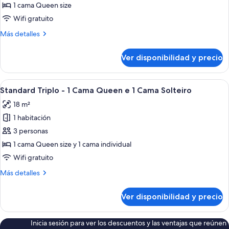
Casal
1 cama Queen size
-
Wifi gratuito
1
Más
Más detalles
Cama
detalles
Queen
sobre
Ver disponibilidad y precio
Premium
Casal
-
Ver
Una habitación de hotel con una cama,
4
1
Standard Triplo - 1 Cama Queen e 1 Cama Solteiro
todas
Cama
18 m²
Queen
las
1 habitación
fotos
de
3 personas
Standard
1 cama Queen size y 1 cama individual
Triplo
Wifi gratuito
-
Más
Más detalles
1
detalles
Cama
sobre
Ver disponibilidad y precio
Standard
Queen
Triplo
e
-
Inicia sesión para ver los descuentos y las ventajas que reúnen
1
1