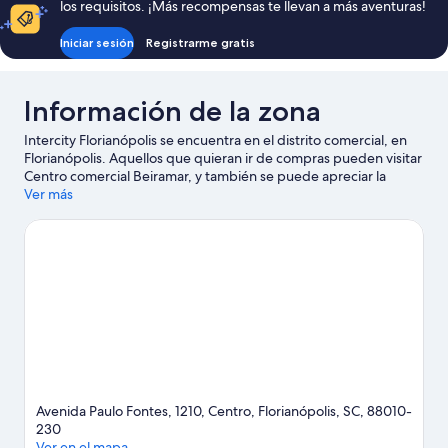
los requisitos. ¡Más recompensas te llevan a más aventuras!
Cama
Cama
Queen
Solteiro
Iniciar sesión
Registrarme gratis
e
1
Cama
Información de la zona
Solteiro
Intercity Florianópolis se encuentra en el distrito comercial, en
Florianópolis. Aquellos que quieran ir de compras pueden visitar
Centro comercial Beiramar, y también se puede apreciar la
belleza natural de Dunas de Joaquina y Isla de Campeche.
Ver más
También puedes darte una vuelta por Centro de Convenciones
Centrosul y Universidad Federal de Santa Catarina.
Visitar
nuestra guía de viaje de Florianópolis
Avenida Paulo Fontes, 1210, Centro, Florianópolis, SC, 88010-
230
Ver en el mapa