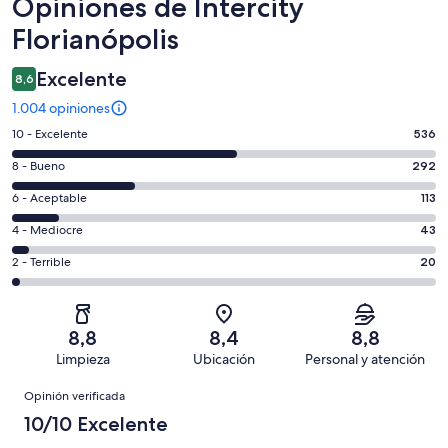
Opiniones
Opiniones de Intercity
Florianópolis
Excelente
8,6
1.004 opiniones
Evaluación:
10 - Excelente
536
10
Evaluación:
8 - Bueno
292
-
8
Excelente.
Evaluación:
6 - Aceptable
113
-
536
6
Bueno.
Evaluación:
4 - Mediocre
43
de
-
292
4
1004
Aceptable.
Evaluación:
2 - Terrible
20
de
-
opiniones
113
2
1004
Mediocre.
de
-
opiniones
43
1004
Terrible.
de
8,8
8,4
8,8
opiniones
20
1004
Limpieza
Ubicación
Personal y atención
de
opiniones
Opiniones
1004
Opinión verificada
opiniones
10/10 Excelente