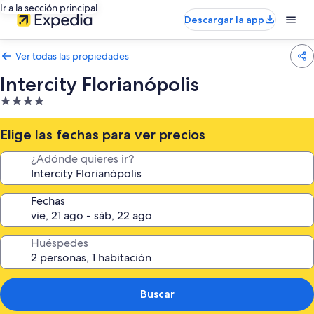
Ir a la sección principal
Descargar la app
Ver todas las propiedades
Intercity Florianópolis
Propiedad
de
4.0
Elige las fechas para ver precios
estrellas
¿Adónde quieres ir?
Fechas
Huéspedes
Buscar