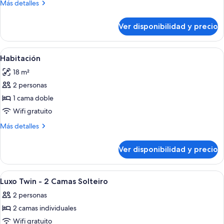
Más
Más detalles
detalles
sobre
Ver disponibilidad y precio
Habitación
Ver
Habitación de hotel con cama, televis
6
Habitación
todas
18 m²
las
2 personas
fotos
de
1 cama doble
Habitación
Wifi gratuito
Más
Más detalles
detalles
sobre
Ver disponibilidad y precio
Habitación
Ver
Habitación de hotel con dos camas, un 
8
Luxo Twin - 2 Camas Solteiro
todas
2 personas
las
2 camas individuales
fotos
de
Wifi gratuito