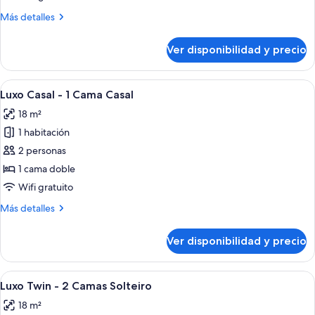
Luxo
Más
Más detalles
Twin
detalles
sobre
-
Ver disponibilidad y precio
Luxo
2
Twin
Camas
-
Ver
Habitación de hotel con cama, televis
6
Solteiro
2
Luxo Casal - 1 Cama Casal
todas
Camas
18 m²
Solteiro
las
1 habitación
fotos
de
2 personas
Luxo
1 cama doble
Casal
Wifi gratuito
-
Más
Más detalles
1
detalles
Cama
sobre
Ver disponibilidad y precio
Luxo
Casal
Casal
-
Ver
Habitación de hotel con dos camas, tel
6
1
Luxo Twin - 2 Camas Solteiro
todas
Cama
18 m²
Casal
las