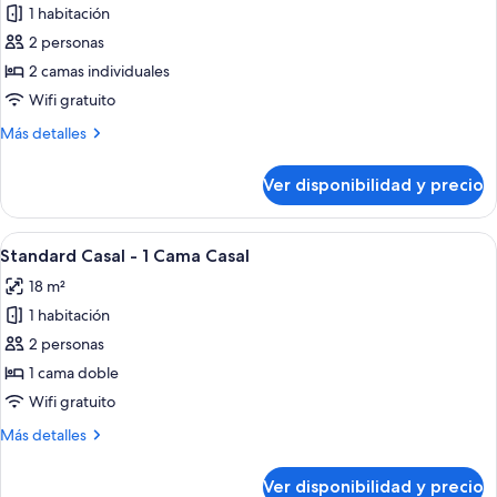
1 habitación
fotos
de
2 personas
Luxo
2 camas individuales
Twin
Wifi gratuito
-
Más
Más detalles
2
detalles
Camas
sobre
Ver disponibilidad y precio
Luxo
Solteiro
Twin
-
Ver
Habitación de hotel con una cama gran
6
2
Standard Casal - 1 Cama Casal
todas
Camas
18 m²
Solteiro
las
1 habitación
fotos
de
2 personas
Standard
1 cama doble
Casal
Wifi gratuito
-
Más
Más detalles
1
detalles
Cama
sobre
Ver disponibilidad y precio
Standard