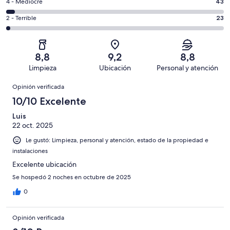
Bueno.
Evaluación:
4 - Mediocre
43
de
-
282
4
1005
Aceptable.
Evaluación:
2 - Terrible
23
de
-
opiniones
126
2
1005
Mediocre.
de
-
opiniones
43
1005
Terrible.
de
8,8
9,2
8,8
opiniones
23
1005
Limpieza
Ubicación
Personal y atención
de
opiniones
Opiniones
1005
Opinión verificada
opiniones
10/10 Excelente
Luis
22 oct. 2025
Le gustó: Limpieza, personal y atención, estado de la propiedad e
instalaciones
Excelente ubicación
Se hospedó 2 noches en octubre de 2025
0
Opinión verificada