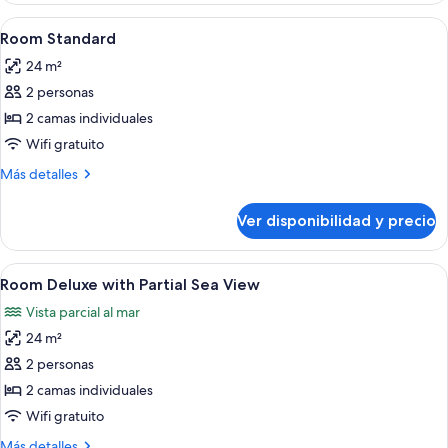
Ver
Minibar, caja de seguridad en la habita
4
Room Standard
todas
24 m²
las
2 personas
fotos
de
2 camas individuales
Room
Wifi gratuito
Standard
Más
Más detalles
detalles
sobre
Ver disponibilidad y precio
Room
Standard
Ver
Minibar, caja de seguridad en la habita
4
Room Deluxe with Partial Sea View
todas
Vista parcial al mar
las
24 m²
fotos
de
2 personas
Room
2 camas individuales
Deluxe
Wifi gratuito
with
Más
Más detalles