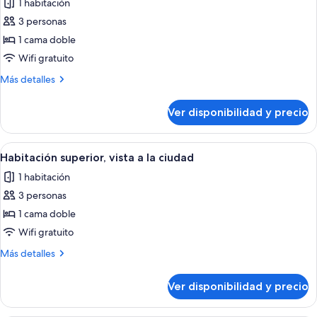
1 habitación
las
3 personas
fotos
de
1 cama doble
Habitación
Wifi gratuito
ejecutiva
Más
Más detalles
(Vista
detalles
Panorâmica
sobre
Ver disponibilidad y precio
Habitación
para
ejecutiva
o
(Vista
Ver
Habitación de hotel con cama, televis
mar)
3
Panorâmica
Habitación superior, vista a la ciudad
todas
para
1 habitación
o
las
mar)
3 personas
fotos
de
1 cama doble
Habitación
Wifi gratuito
superior,
Más
Más detalles
vista
detalles
a
sobre
Ver disponibilidad y precio
Habitación
la
superior,
ciudad
vista