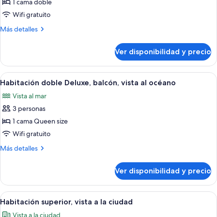
Habitación
1 cama doble
ejecutiva
Wifi gratuito
(Vista
Más
Más detalles
Panorâmica
detalles
para
sobre
Ver disponibilidad y precio
Habitación
o
ejecutiva
mar)
(Vista
Ver
Una habitación de hotel con una cama 
6
Panorâmica
Habitación doble Deluxe, balcón, vista al océano
todas
para
Vista al mar
o
las
mar)
3 personas
fotos
de
1 cama Queen size
Habitación
Wifi gratuito
doble
Más
Más detalles
Deluxe,
detalles
balcón,
sobre
Ver disponibilidad y precio
Habitación
vista
doble
al
Deluxe,
Ver
Una habitación de hotel con una cama, 
océano
5
balcón,
Habitación superior, vista a la ciudad
todas
vista
Vista a la ciudad