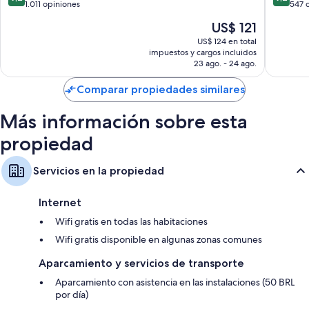
de
También se incluyen los siguientes servicios adicionales:
de
de
1.011 opiniones
547 
Florianó
10,
10,
El
US$ 121
Baños con cabezales de ducha con hidromasaje y artículos de
Magnífico,
Magnífi
precio
tocador gratuitos
1.011
547
US$ 124 en total
actual
impuestos y cargos incluidos
opiniones
opinion
Servicio de limpieza diario, escritorios y teléfonos
es
23 ago. - 24 ago.
de
US$ 121
Comparar propiedades similares
Más información sobre esta
propiedad
Servicios en la propiedad
Internet
Wifi gratis en todas las habitaciones
Wifi gratis disponible en algunas zonas comunes
Aparcamiento y servicios de transporte
Aparcamiento con asistencia en las instalaciones (50 BRL
por día)