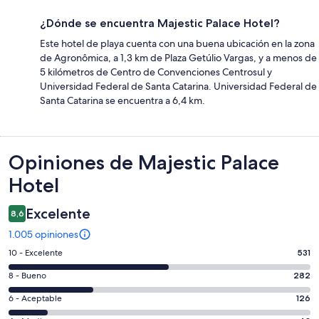
¿Dónde se encuentra Majestic Palace Hotel?
Este hotel de playa cuenta con una buena ubicación en la zona
de Agronômica, a 1,3 km de Plaza Getúlio Vargas, y a menos de
5 kilómetros de Centro de Convenciones Centrosul y
Universidad Federal de Santa Catarina. Universidad Federal de
Santa Catarina se encuentra a 6,4 km.
Opiniones
Opiniones de Majestic Palace
Hotel
Excelente
8,6
1.005 opiniones
Evaluación:
10 - Excelente
531
10
Evaluación:
8 - Bueno
282
-
8
Excelente.
Evaluación:
6 - Aceptable
126
-
531
6