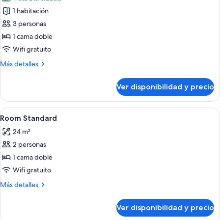
al
las
océano
1 habitación
fotos
de
3 personas
Habitación
1 cama doble
superior,
Wifi gratuito
vista
Más
Más detalles
a
detalles
la
sobre
Ver disponibilidad y precio
Habitación
ciudad
superior,
vista
Ver
Minibar, caja de seguridad en la habita
4
a
Room Standard
todas
la
24 m²
ciudad
las
2 personas
fotos
de
1 cama doble
Room
Wifi gratuito
Standard
Más
Más detalles
detalles
sobre
Ver disponibilidad y precio
Room
Standard