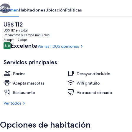
erior
Siguiente
51+
Resumen
Habitaciones
Ubicación
Políticas
El
US$ 112
precio
US$ 117 en total
actual
impuestos y cargos incluidos
es
6 sept. - 7 sept.
de
Opiniones
Excelente
8,6
Ver las 1.005 opiniones
8,6 de 10
US$ 112
Servicios principales
Bañera de hidromasaje exterior
Piscina
Desayuno incluido
Acepta mascotas
Wifi gratuito
Restaurante
Aire acondicionado
Ver todos
Opciones de habitación