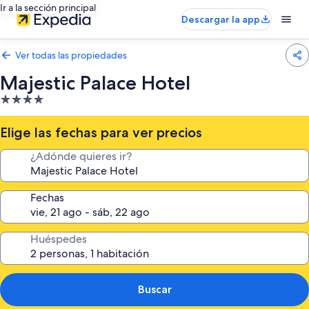
Ir a la sección principal
Descargar la app
Ver todas las propiedades
Majestic Palace Hotel
Propiedad
de
4.0
Elige las fechas para ver precios
estrellas
¿Adónde quieres ir?
Fechas
Huéspedes
Buscar