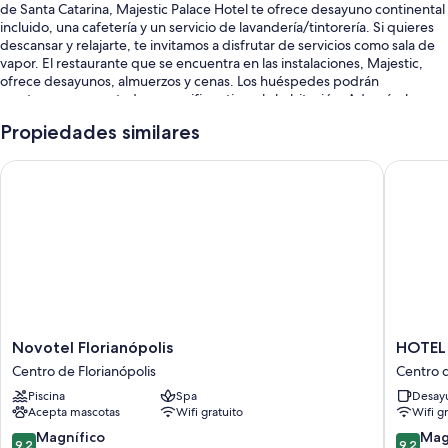
de Santa Catarina, Majestic Palace Hotel te ofrece desayuno continental
incluido, una cafetería y un servicio de lavandería/tintorería. Si quieres
descansar y relajarte, te invitamos a disfrutar de servicios como sala de
vapor. El restaurante que se encuentra en las instalaciones, Majestic,
ofrece desayunos, almuerzos y cenas. Los huéspedes podrán
mantenerse conectados con wifi gratis en la habitación. Además, la
propiedad cuenta con un bar y un centro de negocios.
Propiedades similares
También se incluyen los siguientes beneficios:
Novotel Florianópolis
HOTEL É
Una piscina al aire libre con sillones reclinables de piscina
Valet parking con cargo, organización de bodas y salas de reuniones
Un salón de eventos, recepción disponible las 24 horas y periódicos
gratis
Una caja de seguridad en la recepción, personal multilingüe y
resguardo de equipaje
Los huéspedes destacan la atención del personal
Novotel
HOTEL
Novotel Florianópolis
HOTEL
Características de las habitaciones
Florianópolis
ÉVORA
Centro de Florianópolis
Centro d
Centro
By
Las 259 habitaciones proporcionan comodidades como servicio a la
Piscina
Spa
Desayu
de
Rede
habitación las 24 horas y aire acondicionado. También brindan
Acepta mascotas
Wifi gratuito
Wifi g
Florianópolis
Sagres
atenciones como wifi gratis y cajas de seguridad.
Centro
9.2
9.2
Magnífico
Mag
9,2
9,2