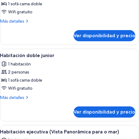
Habitación
1 sofá cama doble
doble
Wifi gratuito
junior
Más
Más detalles
detalles
sobre
Ver disponibilidad y precio
Habitación
doble
junior
Ver
Habitación de hotel con una cama grand
2
Habitación doble junior
todas
1 habitación
las
2 personas
fotos
de
1 sofá cama doble
Habitación
Wifi gratuito
doble
Más
Más detalles
junior
detalles
sobre
Ver disponibilidad y precio
Habitación
doble
junior
Ver
Una habitación de hotel moderna con u
3
Habitación ejecutiva (Vista Panorâmica para o mar)
todas