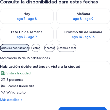
Consulta la disponibilidad para estas fechas
Consulta la disponibilidad para hoy ago 7 - ago 8
Consulta la disponibilidad pa
Hoy
Mañana
ago 7 - ago 8
ago 8 - ago 9
Consulta la disponibilidad para este fin de semana ago 7 - ag
Consulta la disponibilidad par
Este fin de semana
Próximo fin de semana
ago 7 - ago 9
ago 14 - ago 16
Filtros
Todas las habitaciones
1 cama
2 camas
3 camas o más
disponibles
para
Mostrando 16 de 16 habitaciones
las
Ver
Una habitación de hotel moderna con u
4
Habitación doble estándar, vista a la ciudad
habitaciones
todas
Vista a la ciudad
las
3 personas
fotos
de
1 cama Queen size
Habitación
Wifi gratuito
doble
Más
Más detalles
estándar,
detalles
vista
sobre