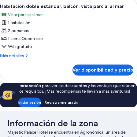
Ver
Habitación de hotel con una cama grand
1
a
Habitación doble estándar, balcón, vista parcial al mar
todas
la
Vista parcial al mar
ciudad
las
1 habitación
fotos
de
2 personas
Habitación
1 cama Queen size
doble
Wifi gratuito
estándar,
Más
Más detalles
balcón,
detalles
vista
sobre
Ver disponibilidad y precio
Habitación
parcial
doble
al
estándar,
Inicia sesión para ver los descuentos y las ventajas que reúnen
mar
balcón,
los requisitos. ¡Más recompensas te llevan a más aventuras!
vista
parcial
Iniciar sesión
Registrarme gratis
al
mar
Información de la zona
Majestic Palace Hotel se encuentra en Agronômica, un área de