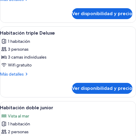
Partial
detalles
Sea
sobre
Ver disponibilidad y precio
Room
View
Deluxe
with
Ver
Habitación de hotel con dos camas, un e
2
Partial
Habitación triple Deluxe
todas
Sea
1 habitación
View
las
3 personas
fotos
de
3 camas individuales
Habitación
Wifi gratuito
triple
Más
Más detalles
Deluxe
detalles
sobre
Ver disponibilidad y precio
Habitación
triple
Deluxe
Ver
Una habitación de hotel con una cama g
3
Habitación doble junior
todas
Vista al mar
las
1 habitación
fotos
de
2 personas