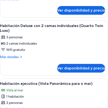
2
detalles
sobre
camas
Ver disponibilidad y precio
Habitación
individuales,
estándar
vista
con
Ver
Habitación de hotel con dos camas, un e
4
a
2
Habitación Deluxe con 2 camas individuales (Quarto Twin
todas
camas
la
Luxo)
individuales,
las
ciudad
3 personas
vista
fotos
a
2 camas individuales
de
la
Wifi gratuito
Habitación
ciudad
Deluxe
Más
Más detalles
detalles
con
sobre
2
Ver disponibilidad y precio
Habitación
camas
Deluxe
individuales
con
Ver
Una habitación de hotel con un ventana
6
2
(Quarto
Habitación ejecutiva (Vista Panorâmica para o mar)
todas
camas
Twin
Vista al mar
individuales
las
Luxo)
(Quarto
1 habitación
fotos
Twin
de
3 personas
Luxo)