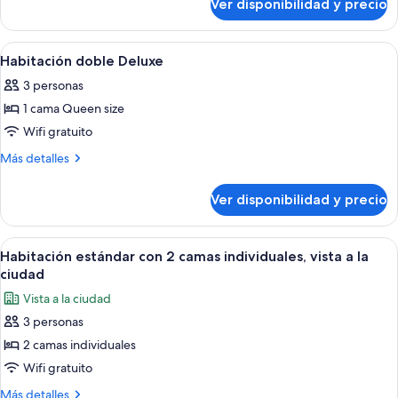
Ver disponibilidad y precio
Habitación
a
doble
la
estándar,
Ver
Una habitación de hotel moderna con u
ciudad
4
vista
Habitación doble Deluxe
todas
a
3 personas
la
las
ciudad
1 cama Queen size
fotos
de
Wifi gratuito
Habitación
Más
Más detalles
doble
detalles
sobre
Deluxe
Ver disponibilidad y precio
Habitación
doble
Deluxe
Ver
Habitación de hotel con dos camas, un e
4
Habitación estándar con 2 camas individuales, vista a la
todas
ciudad
las
Vista a la ciudad
fotos
3 personas
de
2 camas individuales
Habitación
estándar
Wifi gratuito
con
Más
Más detalles