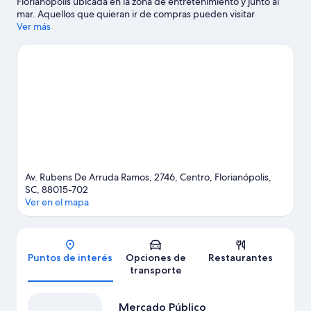
Florianópolis ubicada en la zona de entretenimiento y junto al
mar. Aquellos que quieran ir de compras pueden visitar
Mercado Público, y también se puede apreciar la belleza natural
Ver más
de Playa Joaquina y Playa de Campeche. También puedes darte
una vuelta por Plaza Getúlio Vargas y Centro de Convenciones
Centrosul.
Visitar nuestra guía de viaje de Florianópolis
Av. Rubens De Arruda Ramos, 2746, Centro, Florianópolis,
SC, 88015-702
Ver en el mapa
Mapa
Puntos de interés
Opciones de
Restaurantes
transporte
Mercado Público