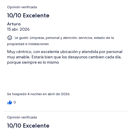
opiniones
Opiniones
1002
Opinión verificada
opiniones
10/10 Excelente
Arturo
15 abr. 2026
Le gustó: Limpieza, personal y atención, servicios, estado de la
propiedad e instalaciones
Muy céntrico, con excelente ubicación y atendida por personal
muy amable. Estaría bien que los desayunos cambien cada día,
porque siempre es lo mismo
Se hospedó 4 noches en abril de 2026
0
Opinión verificada
10/10 Excelente