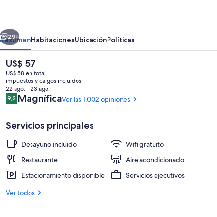
da
Ilha
erior
Siguiente
29+
Resumen
Habitaciones
Ubicación
Políticas
El
US$ 57
precio
US$ 58 en total
actual
impuestos y cargos incluidos
es
22 ago. - 23 ago.
de
Opiniones
Magnífica
9,2
Ver las 1.002 opiniones
9,2 de 10
US$ 57
Servicios principales
Exterior
Desayuno incluido
Wifi gratuito
Restaurante
Aire acondicionado
Estacionamiento disponible
Servicios ejecutivos
Ver todos