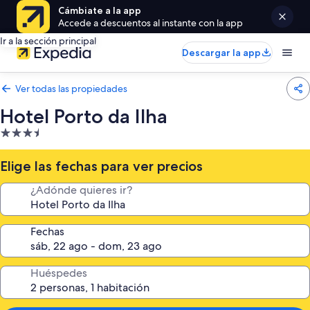
Cámbiate a la app
Accede a descuentos al instante con la app
Ir a la sección principal
Descargar la app
Ver todas las propiedades
Hotel Porto da Ilha
Propiedad
de
3.5
Elige las fechas para ver precios
estrellas
¿Adónde quieres ir?
Fechas
Huéspedes