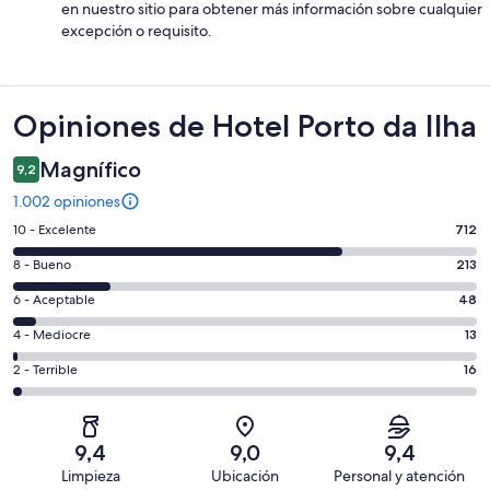
en nuestro sitio para obtener más información sobre cualquier
excepción o requisito.
Opiniones
Opiniones de Hotel Porto da Ilha
Magnífico
9,2
1.002 opiniones
Evaluación:
10 - Excelente
712
10
Evaluación:
8 - Bueno
213
-
8
Excelente.
Evaluación:
6 - Aceptable
48
-
712
6
Bueno.
Evaluación:
4 - Mediocre
13
de
-
213
4
1002
Aceptable.
Evaluación:
2 - Terrible
16
de
-
opiniones
48
2
1002
Mediocre.
de
-
opiniones
13
1002
Terrible.
de
9,4
9,0
9,4
opiniones
16
1002
Limpieza
Ubicación
Personal y atención
de