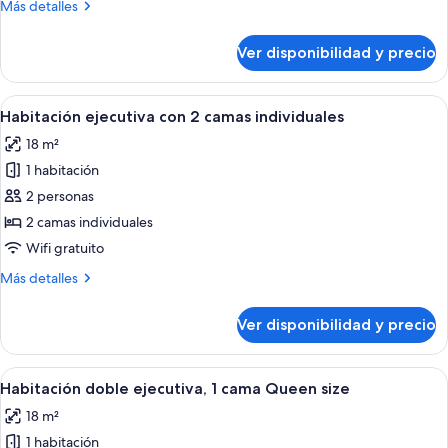
Más
Más detalles
detalles
sobre
Ver disponibilidad y precio
Habitación
Ver
Habitación de hotel con dos camas, un e
4
Habitación ejecutiva con 2 camas individuales
todas
18 m²
las
1 habitación
fotos
de
2 personas
Habitación
2 camas individuales
ejecutiva
Wifi gratuito
con
Más
Más detalles
2
detalles
camas
sobre
Ver disponibilidad y precio
Habitación
individuales
ejecutiva
con
Ver
Habitación de hotel con cama, escritorio
4
2
Habitación doble ejecutiva, 1 cama Queen size
todas
camas
18 m²
individuales
las
1 habitación
fotos