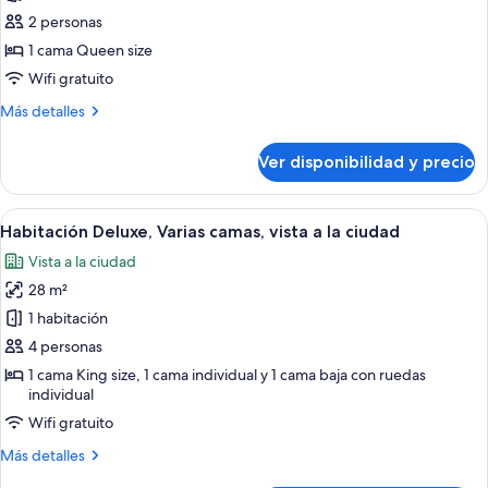
de
2 personas
Habitación
1 cama Queen size
doble
Wifi gratuito
ejecutiva,
Más
Más detalles
1
detalles
cama
sobre
Ver disponibilidad y precio
Habitación
Queen
doble
size
ejecutiva,
Ver
Habitación de hotel con una cama grand
5
1
Habitación Deluxe, Varias camas, vista a la ciudad
todas
cama
Vista a la ciudad
Queen
las
size
28 m²
fotos
de
1 habitación
Habitación
4 personas
Deluxe,
1 cama King size, 1 cama individual y 1 cama baja con ruedas
Varias
individual
camas,
Wifi gratuito
vista
Más
Más detalles
a
detalles