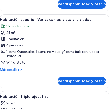
la
sobre
Ver disponibilidad y precio
Habitación
ciudad
Deluxe,
Varias
Ver
Habitación de hotel con una cama gra
7
camas,
Habitación superior, Varias camas, vista a la ciudad
todas
vista
Vista a la ciudad
a
las
la
25 m²
fotos
ciudad
de
1 habitación
Habitación
4 personas
superior,
1 cama Queen size, 1 cama individual y 1 cama baja con ruedas
Varias
individual
camas,
Wifi gratuito
vista
Más
Más detalles
a
detalles
la
sobre
Ver disponibilidad y precio
Habitación
ciudad
superior,
Varias
Ver
Una habitación de hotel con tres camas
4
camas,
Habitación triple ejecutiva
todas
vista
20 m²
a
las
la