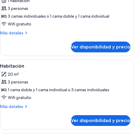
1 habitación
fotos
ciudad
de
3 personas
Habitación
3 camas individuales o 1 cama doble y 1 cama individual
triple
Wifi gratuito
ejecutiva
Más
Más detalles
detalles
sobre
Ver disponibilidad y precio
Habitación
triple
ejecutiva
Ver
Minibar, caja de seguridad en la habita
5
Habitación
todas
20 m²
las
3 personas
fotos
de
1 cama doble y 1 cama individual o 3 camas individuales
Habitación
Wifi gratuito
Más
Más detalles
detalles
sobre
Ver disponibilidad y precio
Habitación