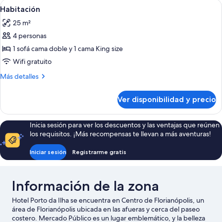
Ver
Minibar, caja de seguridad en la habita
6
Habitación
todas
25 m²
las
4 personas
fotos
de
1 sofá cama doble y 1 cama King size
Habitación
Wifi gratuito
Más
Más detalles
detalles
sobre
Ver disponibilidad y precio
Habitación
Inicia sesión para ver los descuentos y las ventajas que reúnen
los requisitos. ¡Más recompensas te llevan a más aventuras!
Iniciar sesión
Registrarme gratis
Información de la zona
Hotel Porto da Ilha se encuentra en Centro de Florianópolis, un
área de Florianópolis ubicada en las afueras y cerca del paseo
costero. Mercado Público es un lugar emblemático, y la belleza