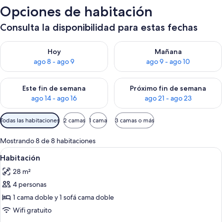
Opciones de habitación
Consulta la disponibilidad para estas fechas
Consulta la disponibilidad para hoy ago 8 - ago 9
Consulta la disponibilidad pa
Hoy
Mañana
ago 8 - ago 9
ago 9 - ago 10
Consulta la disponibilidad para este fin de semana ago 14 - ag
Consulta la disponibilidad pa
Este fin de semana
Próximo fin de semana
ago 14 - ago 16
ago 21 - ago 23
Filtros
Todas las habitaciones
2 camas
1 cama
3 camas o más
disponibles
para
Mostrando 8 de 8 habitaciones
las
Ver
Minibar, caja de seguridad en la habita
4
Habitación
habitaciones
todas
28 m²
las
4 personas
fotos
de
1 cama doble y 1 sofá cama doble
Habitación
Wifi gratuito