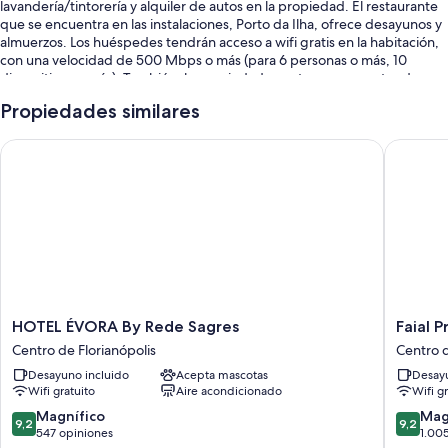
lavandería/tintorería y alquiler de autos en la propiedad. El restaurante
que se encuentra en las instalaciones, Porto da Ilha, ofrece desayunos y
almuerzos. Los huéspedes tendrán acceso a wifi gratis en la habitación,
con una velocidad de 500 Mbps o más (para 6 personas o más, 10
dispositivos o más). También, la propiedad cuenta con un centro de
negocios abierto las 24 horas.
Propiedades similares
También se incluyen los siguientes beneficios:
HOTEL ÉVORA By Rede Sagres
Faial Pri
Valet parking con cargo, traslado al aeropuerto ida y vuelta y toallas
de playa
Servicio de lavandería, áreas para no fumadores y resguardo de
equipaje
Un ascensor, recepción disponible las 24 horas y café o té en las
áreas comunes
Los huéspedes dejan excelentes opiniones sobre la atención del
personal
HOTEL
Faial
HOTEL ÉVORA By Rede Sagres
Faial P
ÉVORA
Prime
Características de las habitaciones
Centro de Florianópolis
Centro d
By
Suítes
Desayuno incluido
Acepta mascotas
Desayu
Las 80 habitaciones ofrecen comodidades como cajas de seguridad con
Rede
Centro
Wifi gratuito
Aire acondicionado
Wifi g
espacio para laptops y espacios para trabajar con laptops. Además,
Sagres
de
brindan atenciones como wifi gratis y aire acondicionado.
Centro
Florianó
9.2
9.2
Magnífico
Mag
9,2
9,2
de
de
de
547 opiniones
1.00
También se incluyen los siguientes beneficios adicionales en todas las