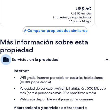
Florianópolis
10,
10,
habitaciones:
Magnífico,
Magnífi
El
US$ 50
547
1.005
Baños con duchas y artículos de tocador gratuitos
precio
US$ 52 en total
opiniones
opinion
actual
Televisiones LCD de 26 pulgadas con canales de televisión por cable
impuestos y cargos incluidos
es
23 ago. - 24 ago.
Servicio de limpieza diario, escritorios y teléfonos
de
US$ 50
Comparar propiedades similares
Más información sobre esta
propiedad
Servicios en la propiedad
Internet
Wifi gratis; Internet por cable en todas las habitaciones
(10 BRL por estancia)
Velocidad de conexión wifi en la habitación: 500 Mbps o
más (para 6 personas o más, 10 dispositivos o más)
Wifi gratis disponible en algunas zonas comunes
Aparcamiento y servicios de transporte