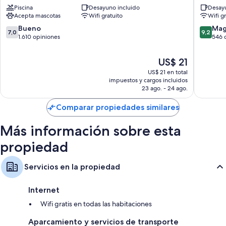
Smart TV de 32 pulgadas con Netflix, servicios de streaming y
Piscina
Desayuno incluido
Desayu
Centro
Rede
canales de televisión digitales
Acepta mascotas
Wifi gratuito
Wifi g
de
Sagres
Armarios o vestidores, microondas y servicio de limpieza diario
Florianópolis
Centro
7.0
9.2
Bueno
Mag
7,0
9,2
de
de
de
1.610 opiniones
546 
Florianó
10,
10,
Bueno,
Magnífi
El
US$ 21
1.610
546
precio
US$ 21 en total
opiniones
opinion
actual
impuestos y cargos incluidos
es
23 ago. - 24 ago.
de
US$ 21
Comparar propiedades similares
Más información sobre esta
propiedad
Servicios en la propiedad
Internet
Wifi gratis en todas las habitaciones
Aparcamiento y servicios de transporte