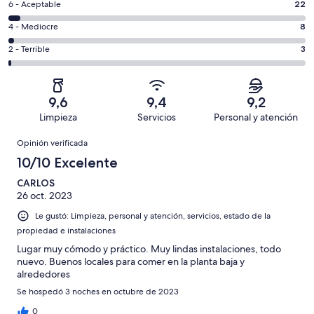
Excelente.
Evaluación:
6 - Aceptable
22
-
390
6
Bueno.
Evaluación:
4 - Mediocre
8
de
-
79
4
502
Aceptable.
Evaluación:
2 - Terrible
3
de
-
opiniones
22
2
502
Mediocre.
de
-
opiniones
8
502
Terrible.
de
9,6
9,4
9,2
opiniones
3
502
Limpieza
Servicios
Personal y atención
de
opiniones
Opiniones
502
Opinión verificada
opiniones
10/10 Excelente
CARLOS
26 oct. 2023
Le gustó: Limpieza, personal y atención, servicios, estado de la
propiedad e instalaciones
Lugar muy cómodo y práctico. Muy lindas instalaciones, todo
nuevo. Buenos locales para comer en la planta baja y
alrededores
Se hospedó 3 noches en octubre de 2023
0