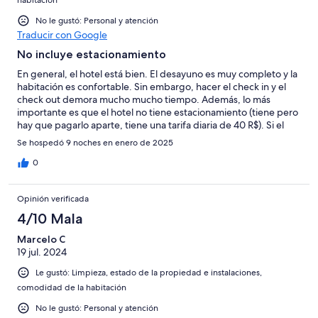
No le gustó: Personal y atención
Traducir con Google
No incluye estacionamiento
En general, el hotel está bien. El desayuno es muy completo y la
habitación es confortable. Sin embargo, hacer el check in y el
check out demora mucho mucho tiempo. Además, lo más
importante es que el hotel no tiene estacionamiento (tiene pero
hay que pagarlo aparte, tiene una tarifa diaria de 40 R$). Si el
hotel dice que tiene estacionamiento, debería estar incluido en
Se hospedó 9 noches en enero de 2025
la tarifa. Por ultimo, hubo días que no nos limpiaron el cuarto.
0
Opinión verificada
4/10 Mala
Marcelo C
19 jul. 2024
Le gustó: Limpieza, estado de la propiedad e instalaciones,
comodidad de la habitación
No le gustó: Personal y atención