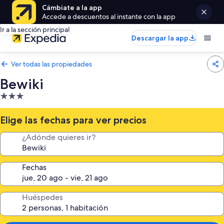
Cámbiate a la app
Accede a descuentos al instante con la app
Ir a la sección principal
Descargar la app
Ver todas las propiedades
Bewiki
Propiedad
de
3.0
Elige las fechas para ver precios
estrellas
¿Adónde quieres ir?
Fechas
Huéspedes