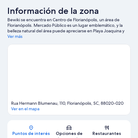
Información de la zona
Bewiki se encuentra en Centro de Florianópolis, un área de
Florianópolis. Mercado Público es un lugar emblemático, y la
belleza natural del área puede apreciarse en Playa Joaquina y
Playa de Campeche. ¿Quieres asistir a un evento o partido
Ver más
mientras estás en la ciudad? Échale un vistazo a lo que sucede
en Estadio Orlando Scarpelli o Estadio Aderbal Ramos da Silva.
Visitar nuestra guía de viaje de Florianópolis
Rua Hermann Blumenau, 110, Florianópolis, SC, 88020-020
Ver en el mapa
Mapa
Puntos de interés
Opciones de
Restaurantes