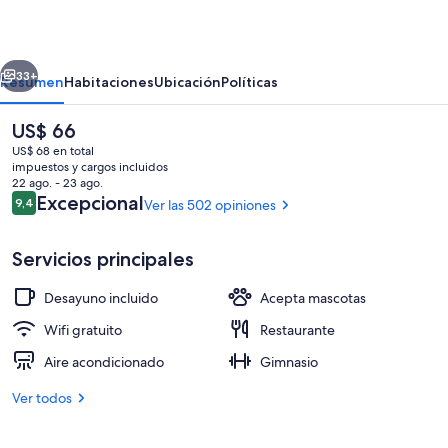
erior
Siguiente
33+
Resumen
Habitaciones
Ubicación
Políticas
El
US$ 66
precio
US$ 68 en total
actual
impuestos y cargos incluidos
es
22 ago. - 23 ago.
de
Opiniones
Excepcional
9,4
Ver las 502 opiniones
9,4 de 10
US$ 66
Servicios principales
Piscina en la azotea
Desayuno incluido
Acepta mascotas
Wifi gratuito
Restaurante
Aire acondicionado
Gimnasio
Ver todos