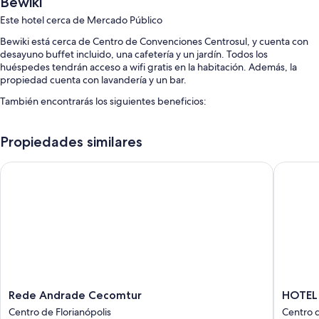
Bewiki
Este hotel cerca de Mercado Público
Bewiki está cerca de Centro de Convenciones Centrosul, y cuenta con
desayuno buffet incluido, una cafetería y un jardín. Todos los
huéspedes tendrán acceso a wifi gratis en la habitación. Además, la
propiedad cuenta con lavandería y un bar.
También encontrarás los siguientes beneficios:
Estacionamiento con cargo, espacios de coworking y salas de
reuniones
Propiedades similares
Un ascensor, áreas para no fumadores y recepción disponible las 24
Rede Andrade Cecomtur
HOTEL É
horas
Una caja de seguridad en la recepción
Características de las habitaciones
Las 104 habitaciones ofrecen comodidades como aire acondicionado.
También brindan atenciones como wifi gratis y habitaciones
insonorizadas.
También se incluyen los siguientes servicios adicionales:
Rede
HOTEL
Rede Andrade Cecomtur
HOTEL
Duchas y shampoo
Andrade
ÉVORA
Centro de Florianópolis
Centro d
Cecomtur
By