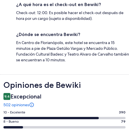
¿A qué hora es el check-out en Bewiki?
Check-out: 12:00. Es posible hacer el check-out después de
hora por un cargo (sujeto a disponibilidad).
¿Dónde se encuentra Bewiki?
En Centro de Florianópolis, este hotel se encuentra a 15
minutos a pie de Plaza Getúlio Vargas y Mercado Público.
Fundación Cultural Badesc y Teatro Alvaro de Carvalho también
se encuentran a 10 minutos.
Opiniones
Opiniones de Bewiki
Excepcional
9,4
502 opiniones
Evaluación:
10 - Excelente
390
10
Evaluación:
8 - Bueno
79
-
8