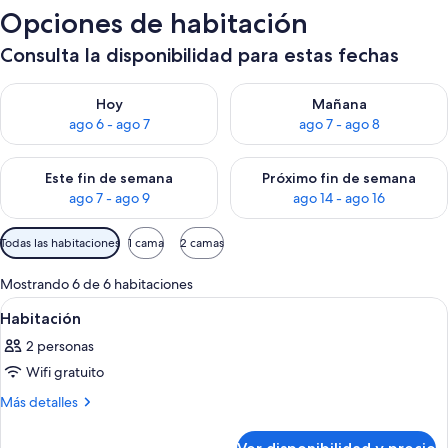
Opciones de habitación
Consulta la disponibilidad para estas fechas
Consulta la disponibilidad para hoy ago 6 - ago 7
Consulta la disponibilidad pa
Hoy
Mañana
ago 6 - ago 7
ago 7 - ago 8
Consulta la disponibilidad para este fin de semana ago 7 - ag
Consulta la disponibilidad par
Este fin de semana
Próximo fin de semana
ago 7 - ago 9
ago 14 - ago 16
Filtros
Todas las habitaciones
1 cama
2 camas
disponibles
para
Mostrando 6 de 6 habitaciones
las
Ver
Habitación de hotel con cama, dos mes
7
Habitación
habitaciones
todas
2 personas
las
Wifi gratuito
fotos
de
Más
Más detalles
detalles
Habitación
sobre