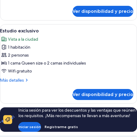
detalles
sobre
Ver disponibilidad y precio
Estudio
Confort
Ver
Una habitación de hotel moderna con 
7
Estudio exclusivo
todas
Vista a la ciudad
las
1 habitación
fotos
de
2 personas
Estudio
1 cama Queen size o 2 camas individuales
exclusivo
Wifi gratuito
Más
Más detalles
detalles
sobre
Ver disponibilidad y precio
Estudio
exclusivo
Inicia sesión para ver los descuentos y las ventajas que reúnen
los requisitos. ¡Más recompensas te llevan a más aventuras!
Iniciar sesión
Registrarme gratis