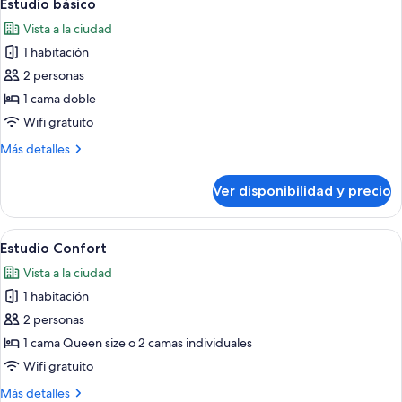
6
Estudio básico
todas
Vista a la ciudad
las
1 habitación
fotos
de
2 personas
Estudio
1 cama doble
básico
Wifi gratuito
Más
Más detalles
detalles
sobre
Ver disponibilidad y precio
Estudio
básico
Ver
Una habitación de hotel moderna con u
9
Estudio Confort
todas
Vista a la ciudad
las
1 habitación
fotos
de
2 personas
Estudio
1 cama Queen size o 2 camas individuales
Confort
Wifi gratuito
Más
Más detalles