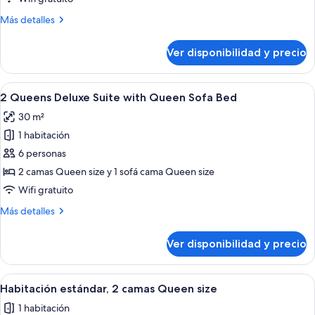
Suite
Más
Más detalles
with
detalles
Queen
sobre
Ver disponibilidad y precio
Sofa
2
Queens
Bed,
Deluxe
Ver
Habitación de hotel con dos camas, un e
Ocean
10
Suite
2 Queens Deluxe Suite with Queen Sofa Bed
todas
View
with
30 m²
Queen
las
Sofa
1 habitación
fotos
Bed,
de
6 personas
Ocean
2
View
2 camas Queen size y 1 sofá cama Queen size
Queens
Wifi gratuito
Deluxe
Más
Más detalles
Suite
detalles
with
sobre
Ver disponibilidad y precio
2
Queen
Queens
Sofa
Deluxe
Ver
Habitación de hotel con dos camas, un e
Bed
3
Suite
Habitación estándar, 2 camas Queen size
todas
with
1 habitación
Queen
las