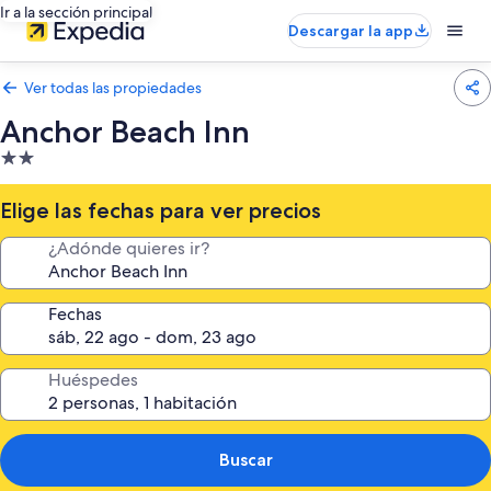
Ir a la sección principal
Descargar la app
Ver todas las propiedades
Anchor Beach Inn
Propiedad
de
2.0
Elige las fechas para ver precios
estrellas
¿Adónde quieres ir?
Fechas
Huéspedes
Buscar