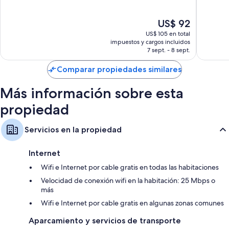
10,
10,
Muy
Muy
El
US$ 92
bueno,
bueno,
precio
1.014
900
US$ 105 en total
actual
opiniones
opinion
impuestos y cargos incluidos
es
7 sept. - 8 sept.
de
US$ 92
Comparar propiedades similares
Más información sobre esta
propiedad
Servicios en la propiedad
Internet
Wifi e Internet por cable gratis en todas las habitaciones
Velocidad de conexión wifi en la habitación: 25 Mbps o
más
Wifi e Internet por cable gratis en algunas zonas comunes
Aparcamiento y servicios de transporte