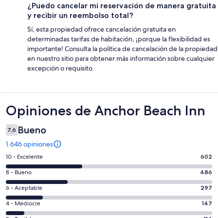
¿Puedo cancelar mi reservación de manera gratuita
y recibir un reembolso total?
Sí, esta propiedad ofrece cancelación gratuita en
determinadas tarifas de habitación, ¡porque la flexibilidad es
importante! Consulta la política de cancelación de la propiedad
en nuestro sitio para obtener más información sobre cualquier
excepción o requisito.
Opiniones
Opiniones de Anchor Beach Inn
Bueno
7,6
1.646 opiniones
Evaluación:
10 - Excelente
602
10
Evaluación:
8 - Bueno
486
-
8
Excelente.
Evaluación:
6 - Aceptable
297
-
602
6
Bueno.
Evaluación:
4 - Mediocre
147
de
-
486
4