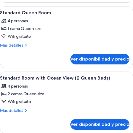
King
Room
Ver
Una habitación de hotel con una cama, 
3
Standard Queen Room
todas
4 personas
las
1 cama Queen size
fotos
de
Wifi gratuito
Standard
Más
Más detalles
Queen
detalles
sobre
Room
Ver disponibilidad y precio
Standard
Queen
Room
Ver
Una habitación de hotel con cama, escri
2
Standard Room with Ocean View (2 Queen Beds)
todas
4 personas
las
2 camas Queen size
fotos
de
Wifi gratuito
Standard
Más
Más detalles
Room
detalles
sobre
with
Ver disponibilidad y precio
Standard
Ocean
Room