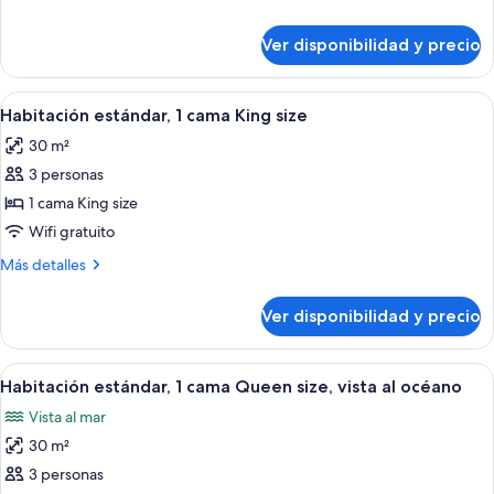
cama
detalles
Queen
sobre
Ver disponibilidad y precio
Habitación
size
estándar,
1
Ver
Habitación de hotel con cama, escritorio
5
cama
Habitación estándar, 1 cama King size
todas
Queen
30 m²
size
las
3 personas
fotos
de
1 cama King size
Habitación
Wifi gratuito
estándar,
Más
Más detalles
1
detalles
cama
sobre
Ver disponibilidad y precio
Habitación
King
estándar,
size
1
Ver
Una habitación de hotel con cama, escrit
8
cama
Habitación estándar, 1 cama Queen size, vista al océano
todas
King
Vista al mar
size
las
30 m²
fotos
de
3 personas