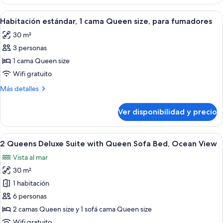
Three
Queens
Ver
Una habitación de hotel con cama, escrit
5
Habitación estándar, 1 cama Queen size, para fumadores
todas
30 m²
las
3 personas
fotos
de
1 cama Queen size
Habitación
Wifi gratuito
estándar,
Más
Más detalles
1
detalles
cama
sobre
Ver disponibilidad y precio
Habitación
Queen
estándar,
size,
1
Ver
Habitación de hotel con dos camas, un e
para
12
cama
2 Queens Deluxe Suite with Queen Sofa Bed, Ocean View
todas
Queen
fumadores
Vista al mar
size,
las
para
30 m²
fotos
fumadores
de
1 habitación
2
6 personas
Queens
2 camas Queen size y 1 sofá cama Queen size
Deluxe
Wifi gratuito