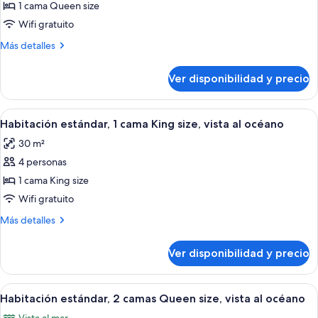
Habitación
1 cama Queen size
estándar,
Wifi gratuito
1
Más
Más detalles
cama
detalles
Queen
sobre
Ver disponibilidad y precio
Habitación
size,
estándar,
vista
1
Ver
Habitación de hotel con cama, escritorio
al
10
cama
Habitación estándar, 1 cama King size, vista al océano
todas
océano
Queen
30 m²
size,
las
vista
4 personas
fotos
al
de
1 cama King size
océano
Habitación
Wifi gratuito
estándar,
Más
Más detalles
1
detalles
cama
sobre
Ver disponibilidad y precio
Habitación
King
estándar,
size,
1
Ver
Habitación de hotel con dos camas, un e
vista
9
cama
Habitación estándar, 2 camas Queen size, vista al océano
todas
King
al