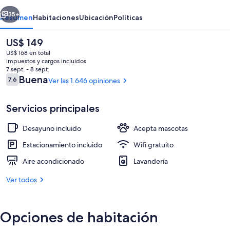
erior
Siguiente
35+
Resumen
Habitaciones
Ubicación
Políticas
El
US$ 149
precio
US$ 168 en total
actual
impuestos y cargos incluidos
es
7 sept. - 8 sept.
de
Opiniones
Buena
7,6
Ver las 1.646 opiniones
7,6 de 10
US$ 149
Servicios principales
Ropa de cama de alta calidad y cortin
Desayuno incluido
Acepta mascotas
Estacionamiento incluido
Wifi gratuito
Aire acondicionado
Lavandería
Ver todos
Opciones de habitación