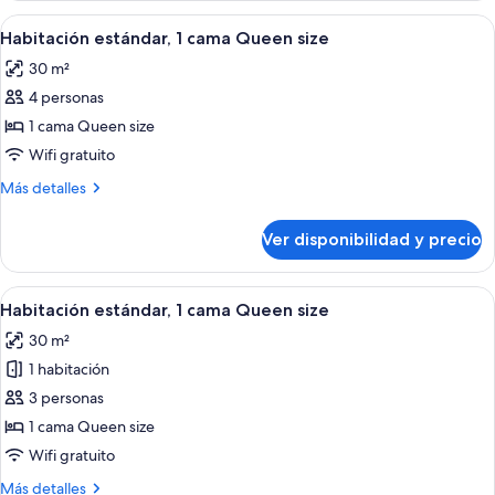
View
with
Ver
Habitación de hotel con una cama grand
5
(2
Ocean
Habitación estándar, 1 cama Queen size
todas
View
Queen
30 m²
(2
las
Beds)
Queen
4 personas
fotos
Beds)
de
1 cama Queen size
Habitación
Wifi gratuito
estándar,
Más
Más detalles
1
detalles
cama
sobre
Ver disponibilidad y precio
Habitación
Queen
estándar,
size
1
Ver
Habitación de hotel con cama, escritorio
3
cama
Habitación estándar, 1 cama Queen size
todas
Queen
30 m²
size
las
1 habitación
fotos
de
3 personas
Habitación
1 cama Queen size
estándar,
Wifi gratuito
1
Más
Más detalles