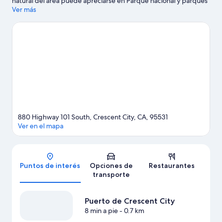
natural del área puede apreciarse en Parque nacional y parques
estatales de Redwood y Jedediah Smith Redwoods State Park.
Ver más
Encontrarás muchas opciones para conocer la zona con
actividades como avistaje de ballenas.
Visitar nuestra guía de
viaje de Crescent City
Ver más moteles en Crescent City
880 Highway 101 South, Crescent City, CA, 95531
Ver en el mapa
Mapa
Puntos de interés
Opciones de
Restaurantes
transporte
Puerto de Crescent City
8 min a pie
- 0.7 km