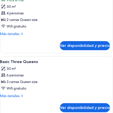
Vista al mar
size,
las
océano
vista
30 m²
fotos
al
de
4 personas
océano
Habitación
2 camas Queen size
estándar,
Wifi gratuito
2
Más
Más detalles
camas
detalles
Queen
sobre
Ver disponibilidad y precio
Habitación
size,
estándar,
vista
2
Ver
Habitación de hotel con dos camas, zon
al
5
camas
Basic Three Queens
todas
océano
Queen
30 m²
size,
las
vista
6 personas
fotos
al
de
3 camas Queen size
océano
Basic
Wifi gratuito
Three
Más
Más detalles
Queens
detalles
sobre
Ver disponibilidad y precio
Basic