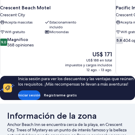
Crescent Beach Motel
Pacific I
Crescent City
Crescent C
Acepta mascotas
Estacionamiento
Acepta 
incluido
Wifi gratuito
Microondas
Wifi grat
9.0
5.8
Magnífico
404 o
5,8
9,0
de
de
368 opiniones
10,
10,
El
US$ 171
Magnífico,
404
precio
US$ 188 en total
368
opiniones
actual
impuestos y cargos incluidos
opiniones
es
12 ago. - 13 ago.
de
Inicia sesión para ver los descuentos y las ventajas que reúnen
US$ 171
los requisitos. ¡Más recompensas te llevan a más aventuras!
Iniciar sesión
Registrarme gratis
Información de la zona
Anchor Beach Inn se encuentra cerca de la playa, en Crescent
City. Trees of Mystery es un punto de interés famoso y la belleza