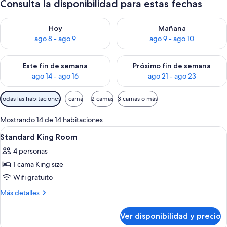
Consulta la disponibilidad para estas fechas
Consulta la disponibilidad para hoy ago 8 - ago 9
Consulta la disponibilidad pa
Hoy
Mañana
ago 8 - ago 9
ago 9 - ago 10
Consulta la disponibilidad para este fin de semana ago 14 - ag
Consulta la disponibilidad pa
Este fin de semana
Próximo fin de semana
ago 14 - ago 16
ago 21 - ago 23
Filtros
Todas las habitaciones
1 cama
2 camas
3 camas o más
disponibles
para
Mostrando 14 de 14 habitaciones
las
Ver
Un baño con un lavamanos blanco, un 
1
Standard King Room
habitaciones
todas
4 personas
las
1 cama King size
fotos
de
Wifi gratuito
Standard
Más
Más detalles
King
detalles
sobre
Room
Ver disponibilidad y precio
Standard