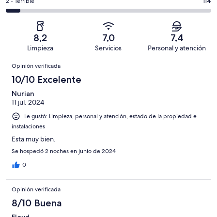
1646
Aceptable.
Evaluación:
2 - Terrible
114
de
-
opiniones
297
2
1646
Mediocre.
de
-
opiniones
147
1646
Terrible.
de
8,2
7,0
7,4
opiniones
114
1646
Limpieza
Servicios
Personal y atención
de
opiniones
Opiniones
1646
Opinión verificada
opiniones
10/10 Excelente
Nurian
11 jul. 2024
Le gustó: Limpieza, personal y atención, estado de la propiedad e
instalaciones
Esta muy bien.
Se hospedó 2 noches en junio de 2024
0
Opinión verificada
8/10 Buena
Floyd