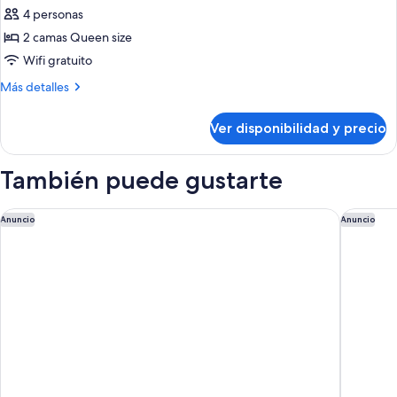
Sofa
4 personas
fotos
Bed
de
2 camas Queen size
Habitación
Wifi gratuito
estándar,
Más
Más detalles
2
detalles
camas
sobre
Ver disponibilidad y precio
Habitación
Queen
estándar,
size
2
También puede gustarte
camas
Queen
size
Crescent Beach Motel
Pacific I
Anuncio
Anuncio