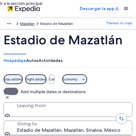
Ir a la sección principal
Descargar la app
Planear mi viaje
Mazatlán
Estadio de Mazatlán
Estadio de Mazatlán
Hospedaje
Autos
Actividades
Stay added
Flight added
Car
Economy
Add multiple dates or destinations
Leaving from
Going to
Estadio de Mazatlán, Mazatlán, Sinaloa, México