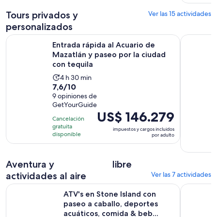
US$ 55.453.
Tours privados y
por
Ver las 15 actividades
adulto
personalizados
Entrada rápida al Acuario de Mazatlán y paseo por la ciudad
Mazatlán: r
Entrada rápida al Acuario de
Mazatlán y paseo por la ciudad
con tequila
La
4 h 30 min
7.6
7,6/10
actividad
de
9 opiniones de
dura
GetYourGuide
10
4
El
US$ 146.279
con
horas
Cancelación
precio
9
gratuita
y
impuestos y cargos incluidos
es
disponible
por adulto
opiniones
30
de
minutos
US$ 146.279.
Aventura y
libre
por
adulto
actividades al aire
Ver las 7 actividades
ATV's en Stone Island con paseo a caballo, deportes acuátic
Beach Blas
ATV's en Stone Island con
paseo a caballo, deportes
acuáticos, comida & beb...