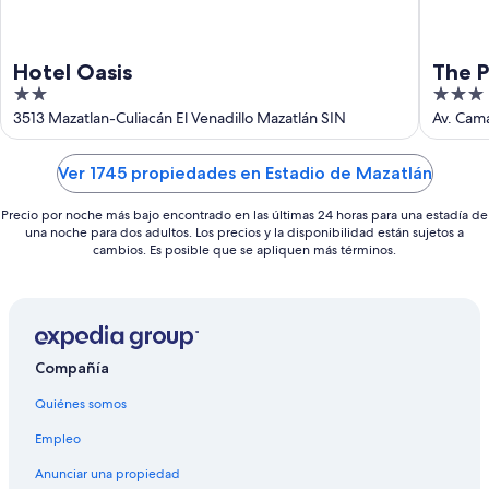
Hotel Oasis
The P
2
3
out
out
3513 Mazatlan-Culiacán El Venadillo Mazatlán SIN
Av. Cam
of
of
5
5
Ver 1745 propiedades en Estadio de Mazatlán
Precio por noche más bajo encontrado en las últimas 24 horas para una estadía de
una noche para dos adultos. Los precios y la disponibilidad están sujetos a
cambios. Es posible que se apliquen más términos.
Compañía
Quiénes somos
Empleo
Anunciar una propiedad