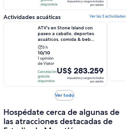
opiniones
impuestos y cargos incluidos
es
disponible
por adulto
de
US$ 88.425.
Actividades acuáticas
Ver las 3 actividades
por
ATV's en Stone Island con paseo a caballo, deportes acuátic
Ultimate B
ATV's en Stone Island con
adulto
paseo a caballo, deportes
acuáticos, comida & beb...
La
5 h
10.0
10/10
actividad
de
1 opinión
dura
de Viator
10
5
El
US$ 283.259
con
horas
Cancelación
precio
1
gratuita
impuestos y cargos incluidos
es
disponible
por adulto
opinión
de
US$ 283.259.
Se
Ver todo
por
abrirá
adulto
en
Hospédate cerca de algunas de
una
nueva
las atracciones destacadas de
pestaña