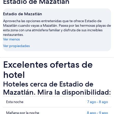
Estadio de Mazatlán
Estadio de Mazatlán
Aprovecha las opciones entretenidas que te ofrece Estadio de
Mazatlán cuando vayas a Mazatlán. Pasea por las hermosas playas de
esta zona con una atmósfera familiar y disfruta de sus increíbles
restaurantes.
Ver menos
Ver propiedades
Excelentes ofertas de
hotel
Hoteles cerca de Estadio de
Mazatlán. Mira la disponibilidad:
Ver
Esta noche
7 ago - 8 ago
precios
de
Ver
Mañana por la noche
8 ago - 9 ago