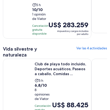
La
5 h
10.0
10/10
actividad
de
1 opinión
dura
de Viator
10
5
El
US$ 283.259
con
horas
Cancelación
precio
1
gratuita
impuestos y cargos incluidos
es
disponible
por adulto
opinión
de
US$ 283.259.
Vida silvestre y
Ver las 4 actividades
por
adulto
naturaleza
Club de playa todo incluido, Deportes acuáticos, Paseos a ca
City Tour 
Club de playa todo incluido,
Deportes acuáticos, Paseos
a caballo, Comidas ...
La
5 h
6.8
6,8/10
actividad
de
8
dura
opiniones
10
5
de Viator
con
horas
El
US$ 88.425
8
Cancelación
precio
gratuita