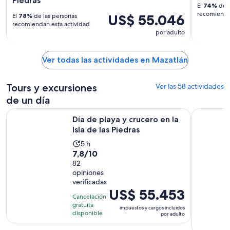
Piedras
El
74%
de l
recomiendan
US$ 55.046
El
78%
de las personas
recomiendan esta actividad
por adulto
Ver todas las actividades en Mazatlán
Tours y excursiones
Ver las 58 actividades
de un día
Se abrirá en u
Día de playa y crucero en la Isla de las Piedras
Paseo Por 
Día de playa y crucero en la
Isla de las Piedras
La
5 h
7.8
7,8/10
actividad
de
82
dura
opiniones
10
5
verificadas
con
horas
El
US$ 55.453
82
Cancelación
precio
gratuita
opiniones
impuestos y cargos incluidos
es
disponible
por adulto
de