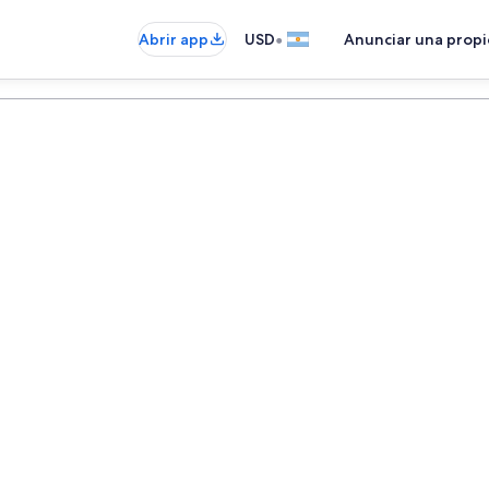
•
Abrir app
USD
Anunciar una prop