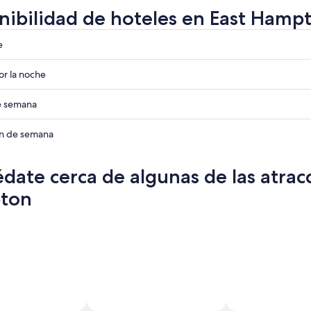
nibilidad de hoteles en East Hamp
e
r la noche
ades
de semana
ades
n
in de semana
ades
n
date cerca de algunas de las atrac
ades
n
ton
n