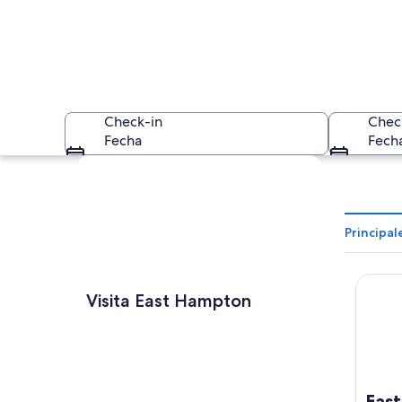
Check-in
Chec
Fecha
Fech
Ver mapa
Principa
East H
Una playa arenosa 
Visita East Hampton
Eas