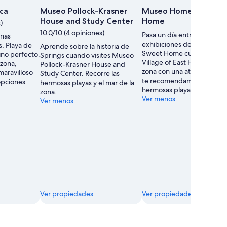
ca
Museo Pollock-Krasner
Museo Home Sweet
House and Study Center
Home
)
10.0/10 (4 opiniones)
Pasa un día entre las
unas
exhibiciones del Museo H
s, Playa de
Aprende sobre la historia de
Sweet Home cuando viajes
ino perfecto.
Springs cuando visites Museo
Village of East Hampton. E
 zona,
Pollock-Krasner House and
zona con una atmósfera fami
maravilloso
Study Center. Recorre las
te recomendamos visitar la
opciones
hermosas playas y el mar de la
hermosas playas.
zona.
Ver menos
Ver menos
Ver propiedades
Ver propiedades