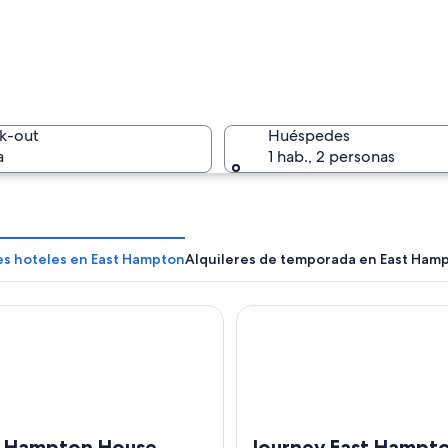
Una casa 
k-out
Huéspedes
a
1 hab., 2 personas
Una carre
les hoteles en East Hampton
Alquileres de temporada en East Ham
ampton House Resort
Journey East Hampton
con cercas de madera y casas sobre una duna.
t Hampton House
Journey East Hampt