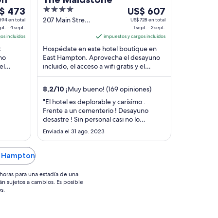
4
Del
$ 473
US$ 607
out
1
207 Main Street
594 en total
US$ 728 en total
pt. - 4 sept.
East Hampton
1 sept. - 2 sept.
t
of
sept
os incluidos
NY
impuestos y cargos incluidos
5
al
t
Hospédate en este hotel boutique en
2
no
East Hampton. Aprovecha el desayuno
t,
sept,
el
incluido, el acceso a wifi gratis y el
el
 muy
estacionamiento gratis. Estarás muy
cio
precio
cerca de atracciones ...
8,2
/
10
¡Muy bueno! (169 opiniones)
por
he
noche
"El hotel es deplorable y carísimo .
Frente a un cementerio ! Desayuno
es
desastre ! Sin personal casi no lo
de
recomiendo"
 473
Enviada el 31 ago. 2023
US$ 607
t Hampton
horas para una estadía de una
án sujetos a cambios. Es posible
s.