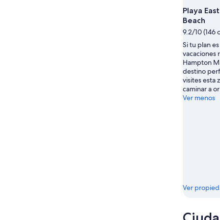
9
14
Playa Eas
ago
ago
Beach
-
9.2/10 (146 
16
Si tu plan e
ago
vacaciones r
Hampton Ma
destino per
visites esta
caminar a ori
Ver menos
Ver propie
Ciuda