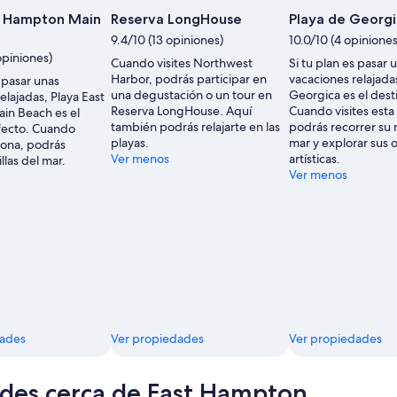
t Hampton Main
Reserva LongHouse
Playa de Georgi
9.4/10 (13 opiniones)
10.0/10 (4 opiniones
opiniones)
Cuando visites Northwest
Si tu plan es pasar 
Harbor, podrás participar en
vacaciones relajada
s pasar unas
una degustación o un tour en
Georgica es el dest
elajadas, Playa East
Reserva LongHouse. Aquí
Cuando visites esta
in Beach es el
también podrás relajarte en las
podrás recorrer su 
fecto. Cuando
playas.
mar y explorar sus 
 zona, podrás
Ver menos
artísticas.
llas del mar.
Ver menos
dades
Ver propiedades
Ver propiedades
des cerca de East Hampton