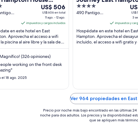
Del
4
Del
ort
US$ 506
US
11
out
3
antigo
490 Pantigo
US$ 606 en total
US$ 
East
11 ago. - 12 ago.
Road East
3 se
ago
of
sep
ton NY
impuestos y cargos incluidos
Hampton NY
impuestos y carg
al
5
al
ate en este hotel en East
Hospédate en este hotel en Eas
12
4
n. Aprovecha el acceso a wifi
Hampton. Aprovecha el desayu
ago,
sep
 la piscina al aire libre y la sala de
incluido, el acceso a wifi gratis y 
el
el
s. Estarás muy cerca de
estacionamiento gratis. Estarás
precio
pre
iones como ...
cerca de atracciones ...
Magnífico! (326 opiniones)
por
por
noche
noc
eople working on the front desk
azing"
es
es
de
de
 el 18 ago. 2025
US$ 506
US$
Ver 964 propiedades en Eas
Precio por noche más bajo encontrado en las últimas 24 
noche para dos adultos. Los precios y la disponibilidad est
que se apliquen más término