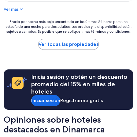
de
d
US$ 191
Ver más
s
.
N
Precio
Precio por noche más bajo encontrado en las últimas 24 horas para una
estadía de una noche para dos adultos. Los precios y la disponibilidad están
i
por
sujetos a cambios. Es posible que se apliquen más términos y condiciones.
c
noche
e
más
r
bajo
Ver todas las propiedades
o
encontrado
o
en
m
las
s
últimas
.
24
Inicia sesión y obtén un descuento
P
horas
o
para
promedio del 15% en miles de
o
una
hoteles
r
estadía
b
de
Iniciar sesión
Registrarme gratis
r
una
e
noche
a
para
Opiniones sobre hoteles
k
dos
f
adultos.
destacados en Dinamarca
a
Los