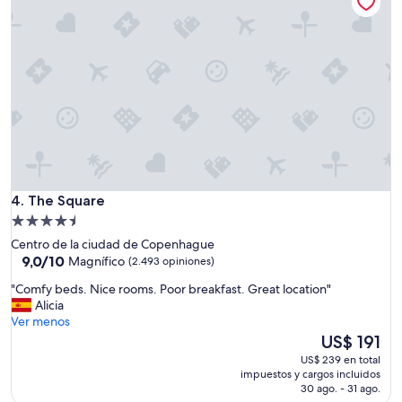
r
s
o
n
a
l
m
u
y
a
m
a
The Square
4. The Square
b
Propiedad
l
de
e
Centro de la ciudad de Copenhague
"
4.5
9.0
9,0/10
Magnífico
(2.493 opiniones)
de
estrellas
"
"Comfy beds. Nice rooms. Poor breakfast. Great location"
10,
C
Alicia
Magnífico,
o
Ver menos
(2.493
m
El
US$ 191
opiniones)
f
precio
US$ 239 en total
y
actual
impuestos y cargos incluidos
b
es
30 ago. - 31 ago.
e