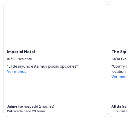
s
precios
Imperial Hotel
The Squar
t
y
.
la
G
disponibilidad
r
están
e
sujetos
a
a
t
cambios.
l
Es
o
posible
Imperial Hotel
The Squa
c
que
a
se
10/10
Excelente
10/10
Excel
t
apliquen
"El desayuno está muy pocas opciones"
"Comfy be
i
más
Ver menos
location"
o
términos
Ver meno
n
y
"
condiciones.
Jaime
(se hospedó 2 noches)
Alicia
(se h
Publicada hace 23 horas
Publicada h