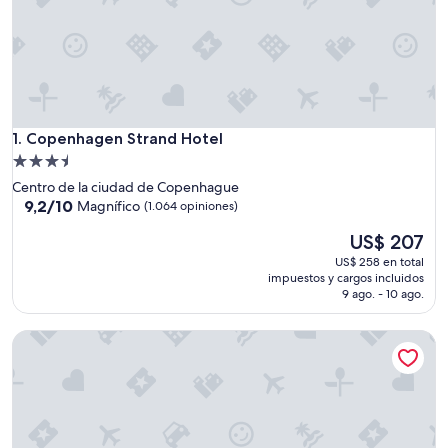
Copenhagen Strand Hotel
1. Copenhagen Strand Hotel
Propiedad
de
Centro de la ciudad de Copenhague
3.5
9.2
9,2/10
Magnífico
(1.064 opiniones)
de
estrellas
El
US$ 207
10,
precio
Magnífico,
US$ 258 en total
actual
(1.064
impuestos y cargos incluidos
es
opiniones)
9 ago. - 10 ago.
de
US$ 207
71 Nyhavn Hotel