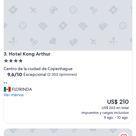
c
a
c
i
ó
n
,
m
u
Hotel Kong Arthur
y
3. Hotel Kong Arthur
b
Propiedad
u
de
Centro de la ciudad de Copenhague
e
4.0
9.6
9,6/10
Excepcional
(2.302 opiniones)
n
de
estrellas
d
"
"."
10,
e
.
FLORINDA
Excepcional,
s
"
Ver menos
(2.302
a
El
US$ 210
opiniones)
y
precio
US$ 263 en total
u
actual
impuestos y cargos incluidos
n
es
9 ago. - 10 ago.
o
de
,
US$ 210
p
The Square
e