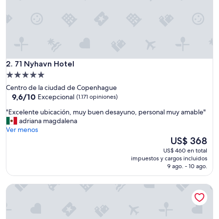
71 Nyhavn Hotel
2. 71 Nyhavn Hotel
Propiedad
de
Centro de la ciudad de Copenhague
5.0
9.6
9,6/10
Excepcional
(1.171 opiniones)
de
estrellas
"
"Excelente ubicación, muy buen desayuno, personal muy amable"
10,
E
adriana magdalena
Excepcional,
x
Ver menos
(1.171
c
El
US$ 368
opiniones)
e
precio
US$ 460 en total
l
actual
impuestos y cargos incluidos
e
es
9 ago. - 10 ago.
n
de
t
US$ 368
Hotel Kong Arthur
e
u
b
i