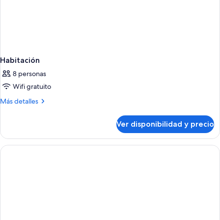
Habitación
8 personas
Wifi gratuito
Más
Más detalles
detalles
sobre
Ver disponibilidad y precio
Habitación