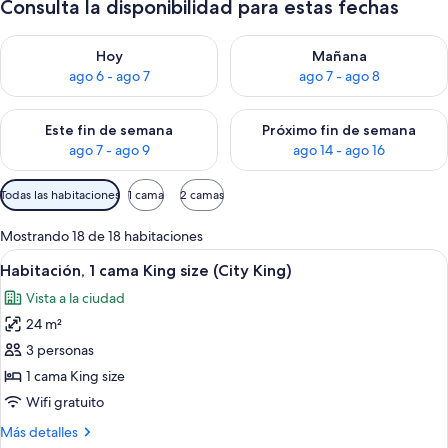
Consulta la disponibilidad para estas fechas
Consulta la disponibilidad para hoy ago 6 - ago 7
Consulta la disponibilidad pa
Hoy
Mañana
ago 6 - ago 7
ago 7 - ago 8
Consulta la disponibilidad para este fin de semana ago 7 - ag
Consulta la disponibilidad par
Este fin de semana
Próximo fin de semana
ago 7 - ago 9
ago 14 - ago 16
Filtros
Todas las habitaciones
1 cama
2 camas
disponibles
para
Mostrando 18 de 18 habitaciones
las
Ver
Ropa de cama de alta calidad y miniba
8
Habitación, 1 cama King size (City King)
habitaciones
todas
Vista a la ciudad
las
24 m²
fotos
de
3 personas
Habitación,
1 cama King size
1
Wifi gratuito
cama
Más
Más detalles
King