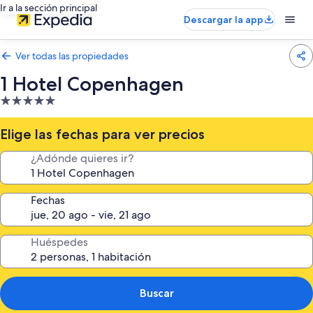
Ir a la sección principal
Descargar la app
Ver todas las propiedades
1 Hotel Copenhagen
Propiedad
de
5.0
Elige las fechas para ver precios
estrellas
¿Adónde quieres ir?
Fechas
Huéspedes
Buscar