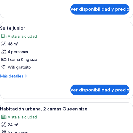
detalles
size
sobre
Ver disponibilidad y precio
Habitación,
(City
1
King)
cama
Ver
Un dormitorio moderno con una cama g
10
King
Suite junior
todas
size
Vista a la ciudad
(City
las
King)
46 m²
fotos
de
4 personas
Suite
1 cama King size
junior
Wifi gratuito
Más
Más detalles
detalles
sobre
Ver disponibilidad y precio
Suite
junior
Ver
Habitación de hotel con dos camas, ca
6
Habitación urbana, 2 camas Queen size
todas
Vista a la ciudad
las
24 m²
fotos
de
5 personas