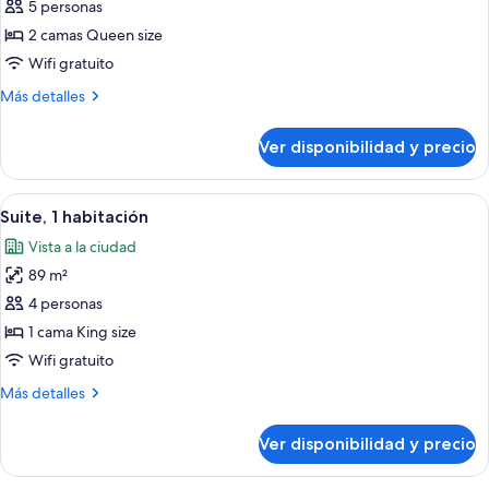
(Skyline)
5 personas
fotos
de
2 camas Queen size
Suite
Wifi gratuito
estudio,
Más
Más detalles
2
detalles
camas
sobre
Ver disponibilidad y precio
Suite
Queen
estudio,
size
2
Ver
Una sala de estar moderna con un sofá
13
camas
Suite, 1 habitación
todas
Queen
Vista a la ciudad
size
las
89 m²
fotos
de
4 personas
Suite,
1 cama King size
1
Wifi gratuito
habitación
Más
Más detalles
detalles
sobre
Ver disponibilidad y precio
Suite,
1