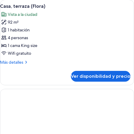
Ver
Una sala de estar moderna con un sof
10
Casa, terraza (Flora)
todas
Vista a la ciudad
las
92 m²
fotos
de
1 habitación
Casa,
4 personas
terraza
1 cama King size
(Flora)
Wifi gratuito
Más
Más detalles
detalles
sobre
Ver disponibilidad y precio
Casa,
terraza
(Flora)