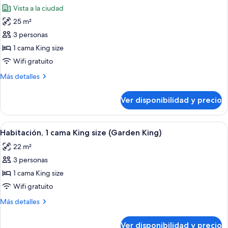
todas
size
Vista a la ciudad
(Alcove)
las
25 m²
fotos
de
3 personas
Habitación,
1 cama King size
1
Wifi gratuito
cama
Más
Más detalles
King
detalles
size,
sobre
Ver disponibilidad y precio
Habitación,
balcón
1
(Skyline)
cama
Ver
Habitación de hotel con una cama gran
10
King
Habitación, 1 cama King size (Garden King)
todas
size,
22 m²
balcón
las
(Skyline)
3 personas
fotos
de
1 cama King size
Habitación,
Wifi gratuito
1
Más
Más detalles
cama
detalles
King
sobre
Ver disponibilidad y precio