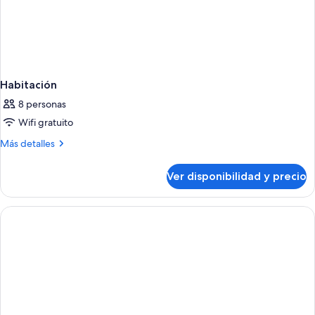
Habitación
8 personas
Wifi gratuito
Más
Más detalles
detalles
sobre
Ver disponibilidad y precio
Habitación