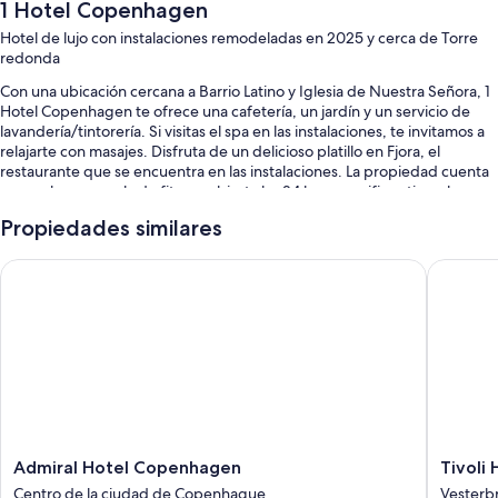
1 Hotel Copenhagen
Hotel de lujo con instalaciones remodeladas en 2025 y cerca de Torre
redonda
Con una ubicación cercana a Barrio Latino y Iglesia de Nuestra Señora, 1
Hotel Copenhagen te ofrece una cafetería, un jardín y un servicio de
lavandería/tintorería. Si visitas el spa en las instalaciones, te invitamos a
relajarte con masajes. Disfruta de un delicioso platillo en Fjora, el
restaurante que se encuentra en las instalaciones. La propiedad cuenta
con un bar, una sala de fitness abierta las 24 horas y wifi gratis en la
habitación para todos los huéspedes.
Propiedades similares
También se incluyen los siguientes beneficios:
Admiral Hotel Copenhagen
Tivoli Ho
Desayuno buffet con cargo, alquiler de bicicletas y valet parking con
cargo
Check-out exprés, asistencia turística y para la compra de entradas y
servicio de portero
Salas de reuniones, servicios de concierge y personal multilingüe
Los huéspedes dejan muy buenas opiniones sobre el desayuno, la
ubicación céntrica y la atención del personal
Admiral
Tivoli
Admiral Hotel Copenhagen
Tivoli 
Características de las habitaciones
Hotel
Hotel
Centro de la ciudad de Copenhague
Vesterb