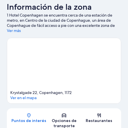
Información de la zona
1 Hotel Copenhagen se encuentra cerca de una estación de
metro, en Centro de la ciudad de Copenhague, un área de
Copenhague de fácil acceso a pie con una excelente zona de
compras. Barrio Latino y Torre redonda son lugares
Ver más
emblemáticos, y los turistas que quieran ir de compras pueden
visitar Torvehallerne y Strøget. No te pierdas Jardines de Tívoli.
A los huéspedes les encanta la ubicación céntrica de este hotel
por los atractivos turísticos. La ubicación también es conveniente
por el transporte público: la Estación de metro Rådhuspladsen
se encuentra a 8 minutos a pie y la Estación de metro Gammel
Strand está a 9 minutos.
Visitar nuestra guía de viaje de
Copenhague
Krystalgade 22, Copenhagen, 1172
Ver en el mapa
Mapa
Puntos de interés
Opciones de
Restaurantes
transporte