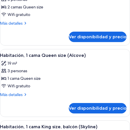
Habitación
2 camas Queen size
urbana,
Wifi gratuito
2
Más
Más detalles
camas
detalles
Queen
sobre
Ver disponibilidad y precio
Habitación
size
urbana,
2
Ver
Un dormitorio con una cama grande, c
8
camas
Habitación, 1 cama Queen size (Alcove)
todas
Queen
19 m²
size
las
3 personas
fotos
de
1 cama Queen size
Habitación,
Wifi gratuito
1
Más
Más detalles
cama
detalles
Queen
sobre
Ver disponibilidad y precio
Habitación,
size
1
(Alcove)
cama
Ver
Un dormitorio con cabecera de madera
10
Queen
Habitación, 1 cama King size, balcón (Skyline)