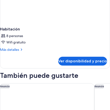
Habitación
8 personas
Wifi gratuito
Más
Más detalles
detalles
sobre
Ver disponibilidad y precio
Habitación
También puede gustarte
Locke Copenhagen
Numa | 
Anuncio
Anuncio