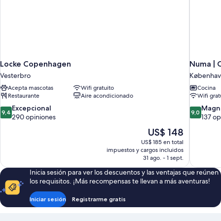
Locke Copenhagen
Numa | 
Vesterbro
Københav
Acepta mascotas
Wifi gratuito
Cocina
Restaurante
Aire acondicionado
Wifi grat
9.4
9.0
Excepcional
Magní
9,4
9,0
de
de
290 opiniones
137 op
10,
10,
El
US$ 148
Excepcional,
Magnífico
precio
US$ 185 en total
290
137
actual
impuestos y cargos incluidos
opiniones
opiniones
es
31 ago. - 1 sept.
de
Inicia sesión para ver los descuentos y las ventajas que reúnen
US$ 148
los requisitos. ¡Más recompensas te llevan a más aventuras!
Iniciar sesión
Registrarme gratis