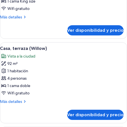
1 cama King size
(Hazel)
Wifi gratuito
Más
Más detalles
detalles
sobre
Ver disponibilidad y precio
Casa,
terraza
(Hazel)
Ver
Una sala de estar acogedora con un so
8
Casa, terraza (Willow)
todas
Vista a la ciudad
las
92 m²
fotos
de
1 habitación
Casa,
4 personas
terraza
1 cama doble
(Willow)
Wifi gratuito
Más
Más detalles
detalles
sobre
Ver disponibilidad y precio
Casa,
terraza
(Willow)