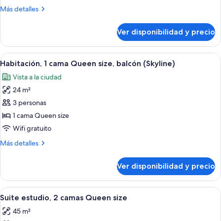
1
Más
Más detalles
cama
detalles
King
sobre
Ver disponibilidad y precio
Habitación,
size
1
(Alcove)
cama
Ver
Una habitación de hotel con una cama 
9
King
Habitación, 1 cama Queen size, balcón (Skyline)
todas
size
Vista a la ciudad
(Alcove)
las
24 m²
fotos
de
3 personas
Habitación,
1 cama Queen size
1
Wifi gratuito
cama
Más
Más detalles
Queen
detalles
size,
sobre
Ver disponibilidad y precio
Habitación,
balcón
1
(Skyline)
cama
Ver
Habitación de hotel con dos camas, un
8
Queen
Suite estudio, 2 camas Queen size
todas
size,
45 m²
balcón
las