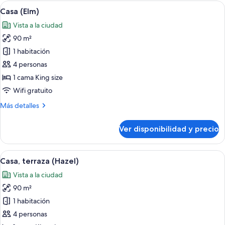
habitación
Ver
Una sala de estar moderna con sofá, me
8
Casa (Elm)
todas
Vista a la ciudad
las
90 m²
fotos
de
1 habitación
Casa
4 personas
(Elm)
1 cama King size
Wifi gratuito
Más
Más detalles
detalles
sobre
Ver disponibilidad y precio
Casa
(Elm)
Ver
Una sala de estar moderna con un sofá,
13
Casa, terraza (Hazel)
todas
Vista a la ciudad
las
90 m²
fotos
de
1 habitación
Casa,
4 personas
terraza