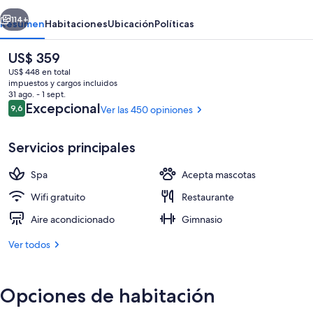
erior
Siguiente
114+
Resumen
Habitaciones
Ubicación
Políticas
El
US$ 359
precio
US$ 448 en total
actual
impuestos y cargos incluidos
es
31 ago. - 1 sept.
de
Opiniones
Excepcional
9,6
Ver las 450 opiniones
9,6 de 10
US$ 359
Servicios principales
Recepción
Spa
Acepta mascotas
Wifi gratuito
Restaurante
Aire acondicionado
Gimnasio
Ver todos
Opciones de habitación