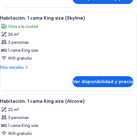
Habitación,
size
1
(Garden
cama
Ver
Un dormitorio con cabecera de madera
King)
9
King
Habitación, 1 cama King size (Skyline)
todas
size
Vista a la ciudad
(Garden
las
King)
26 m²
fotos
de
3 personas
Habitación,
1 cama King size
1
Wifi gratuito
cama
Más
Más detalles
King
detalles
size
sobre
Ver disponibilidad y precio
Habitación,
(Skyline)
1
cama
Ver
Habitación de hotel con cabecera de 
6
King
Habitación, 1 cama King size (Alcove)
todas
size
22 m²
(Skyline)
las
3 personas
fotos
de
1 cama King size
Habitación,
Wifi gratuito