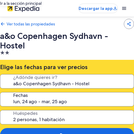
Ir a la sección principal
Descargar la app
Ver todas las propiedades
a&o Copenhagen Sydhavn -
Hostel
Propiedad
de
2.0
Elige las fechas para ver precios
estrellas
¿Adónde quieres ir?
Fechas
Huéspedes