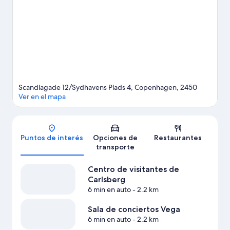
un vistazo a lo que sucede en Estadio Royal Arena, o puedes salir
una noche a Scandic Sydhavnen.
Visitar nuestra guía de viaje de
Copenhague
Ver más hostels en Copenhague
Scandlagade 12/Sydhavens Plads 4, Copenhagen, 2450
Ver en el mapa
Mapa
Puntos de interés
Opciones de
Restaurantes
transporte
Centro de visitantes de
Carlsberg
6 min en auto
- 2.2 km
Sala de conciertos Vega
6 min en auto
- 2.2 km