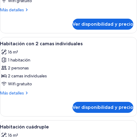
Wifi gratuito
(1
Más
Más detalles
bed)
detalles
sobre
Ver disponibilidad y precio
Dormitorio
compartido
(1
Ver
Una habitación de hotel moderna con 
15
bed)
Habitación con 2 camas individuales
todas
16 m²
las
1 habitación
fotos
de
2 personas
Habitación
2 camas individuales
con
Wifi gratuito
2
Más
Más detalles
camas
detalles
individuales
sobre
Ver disponibilidad y precio
Habitación
con
2
Ver
Un dormitorio con literas, una mesa y
17
camas
Habitación cuádruple
todas
individuales
16 m²