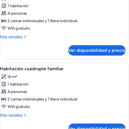
las
1 habitación
fotos
de
4 personas
Habitación
2 camas individuales y 1 litera individual
cuádruple
Wifi gratuito
Más
Más detalles
detalles
sobre
Ver disponibilidad y precio
Habitación
cuádruple
Ver
Un dormitorio con literas, un escritori
17
Habitación cuádruple familiar
todas
16 m²
las
1 habitación
fotos
de
4 personas
Habitación
2 camas individuales y 1 litera individual
cuádruple
Wifi gratuito
familiar
Más
Más detalles
detalles
sobre
Ver disponibilidad y precio