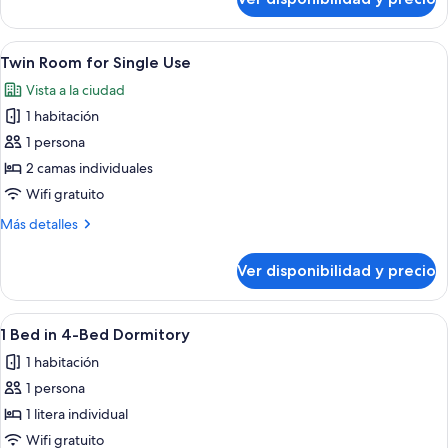
Habitación
cuádruple
familiar
Ver
Una habitación de hotel moderna con 
5
Twin Room for Single Use
todas
Vista a la ciudad
las
1 habitación
fotos
de
1 persona
Twin
2 camas individuales
Room
Wifi gratuito
for
Más
Más detalles
Single
detalles
Use
sobre
Ver disponibilidad y precio
Twin
Room
for
Ver
Una habitación tipo dormitorio con li
8
Single
1 Bed in 4-Bed Dormitory
todas
Use
1 habitación
las
1 persona
fotos
de
1 litera individual
1
Wifi gratuito