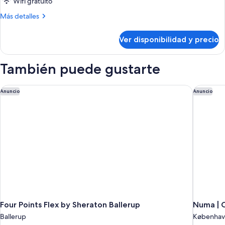
de
Wifi gratuito
Quadruple
Más
Más detalles
Room
detalles
sobre
Ver disponibilidad y precio
Quadruple
Room
También puede gustarte
Four Points Flex by Sheraton Ballerup
Numa | 
Anuncio
Anuncio
Four Points Flex by Sheraton Ballerup
Numa | 
Ballerup
Københav