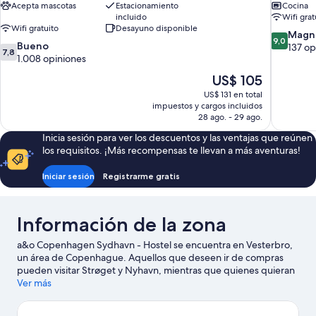
Acepta mascotas
Estacionamiento
Cocina
incluido
Wifi grat
Wifi gratuito
Desayuno disponible
9.0
Magní
9,0
7.8
Bueno
de
137 op
7,8
de
1.008 opiniones
10,
10,
Magnífico
El
US$ 105
Bueno,
137
precio
US$ 131 en total
1.008
opiniones
actual
impuestos y cargos incluidos
opiniones
es
28 ago. - 29 ago.
de
Inicia sesión para ver los descuentos y las ventajas que reúnen
US$ 105
los requisitos. ¡Más recompensas te llevan a más aventuras!
Iniciar sesión
Registrarme gratis
Información de la zona
a&o Copenhagen Sydhavn - Hostel se encuentra en Vesterbro,
un área de Copenhague. Aquellos que deseen ir de compras
pueden visitar Strøget y Nyhavn, mientras que quienes quieran
conocer los puntos de interés más populares del área pueden ir
Ver más
a Jardines de Tívoli y Parque de diversiones Bakken. ¿Quieres
asistir a un evento o partido mientras estás en la ciudad? Échale