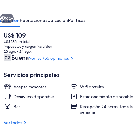
Sydhavn
-
erior
Siguiente
Hostel
102+
Resumen
Habitaciones
Ubicación
Políticas
El
US$ 109
precio
US$ 136 en total
actual
impuestos y cargos incluidos
es
23 ago. - 24 ago.
de
Opiniones
Buena
7,2
Ver las 755 opiniones
7,2 de 10
US$ 109
Servicios principales
Lobby
Acepta mascotas
Wifi gratuito
Desayuno disponible
Estacionamiento disponible
Bar
Recepción 24 horas, toda la
semana
Ver todos