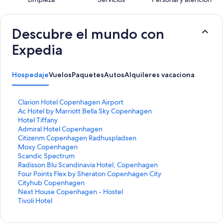
de
opiniones
Opiniones
755
opiniones
Descubre el mundo con
Expedia
Hospedaje
Vuelos
Paquetes
Autos
Alquileres vacacionales
Activ
E
Clarion Hotel Copenhagen Airport
n
E
Ac Hotel by Marriott Bella Sky Copenhagen
l
n
E
Hotel Tiffany
a
l
n
E
Admiral Hotel Copenhagen
c
a
l
n
E
Citizenm Copenhagen Radhuspladsen
e
c
a
l
n
E
Moxy Copenhagen
p
e
c
a
l
n
E
Scandic Spectrum
a
p
e
c
a
l
n
E
Radisson Blu Scandinavia Hotel, Copenhagen
r
a
p
e
c
a
l
n
E
Four Points Flex by Sheraton Copenhagen City
a
r
a
p
e
c
a
l
n
E
Cityhub Copenhagen
a
a
r
a
p
e
c
a
l
n
E
Next House Copenhagen - Hostel
b
a
a
r
a
p
e
c
a
l
n
E
Tivoli Hotel
r
b
a
a
r
a
p
e
c
a
l
n
i
r
b
a
a
r
a
p
e
c
a
l