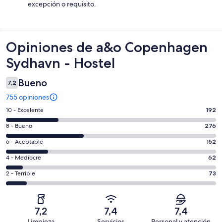
excepción o requisito.
Opiniones
Opiniones de a&o Copenhagen
Sydhavn - Hostel
Bueno
7,2
755 opiniones
Evaluación:
10 - Excelente
192
10
Evaluación:
8 - Bueno
276
-
8
Excelente.
Evaluación:
6 - Aceptable
152
-
192
6
Bueno.
Evaluación:
4 - Mediocre
62
de
-
276
4
755
Aceptable.
Evaluación:
2 - Terrible
73
de
-
opiniones
152
2
755
Mediocre.
de
-
opiniones
62
755
Terrible.
de
7,2
7,4
7,4
opiniones
73
755
Limpieza
Servicios
Personal y atención