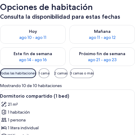
Opciones de habitación
Consulta la disponibilidad para estas fechas
Consulta la disponibilidad para hoy ago 10 - ago 11
Consulta la disponibilidad par
Hoy
Mañana
ago 10 - ago 11
ago 11 - ago 12
Consulta la disponibilidad para este fin de semana ago 14 - ag
Consulta la disponibilidad pa
Este fin de semana
Próximo fin de semana
ago 14 - ago 16
ago 21 - ago 23
Filtros
Todas las habitaciones
1 cama
2 camas
3 camas o más
disponibles
para
Mostrando 10 de 10 habitaciones
las
Ver
Un dormitorio con literas, un ventanal 
18
Dormitorio compartido (1 bed)
habitaciones
todas
21 m²
las
1 habitación
fotos
de
1 persona
Dormitorio
1 litera individual
compartido