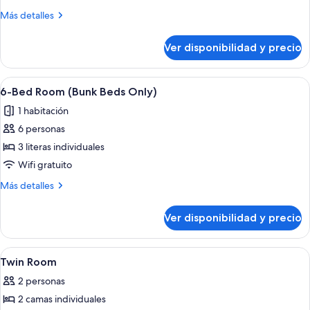
Bed
Más
Más detalles
in
detalles
4-
sobre
Ver disponibilidad y precio
1
Bed
Bed
Dormitory
in
Ver
Habitación tipo dormitorio con literas
5
4-
6-Bed Room (Bunk Beds Only)
todas
Bed
1 habitación
Dormitory
las
6 personas
fotos
de
3 literas individuales
6-
Wifi gratuito
Bed
Más
Más detalles
Room
detalles
(Bunk
sobre
Ver disponibilidad y precio
6-
Beds
Bed
Only)
Room
Ver
Wifi gratis y ropa de cama
4
(Bunk
Twin Room
todas
Beds
2 personas
Only)
las
2 camas individuales
fotos