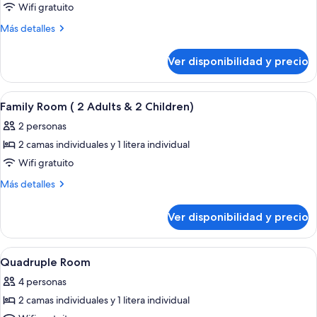
de
Wifi gratuito
Twin
Más
Más detalles
Room
detalles
sobre
Ver disponibilidad y precio
Twin
Room
Ver
Wifi gratis y ropa de cama
7
Family Room ( 2 Adults & 2 Children)
todas
2 personas
las
2 camas individuales y 1 litera individual
fotos
de
Wifi gratuito
Family
Más
Más detalles
Room
detalles
sobre
(
Ver disponibilidad y precio
Family
2
Room
Adults
(
Ver
Wifi gratis y ropa de cama
5
&
2
Quadruple Room
todas
Adults
2
4 personas
&
las
Children)
2
2 camas individuales y 1 litera individual
fotos
Children)