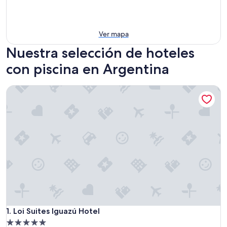
Ver mapa
Nuestra selección de hoteles
con piscina en Argentina
Loi Suites Iguazú Hotel
Loi Suites Iguazú Hotel
1. Loi Suites Iguazú Hotel
Propiedad