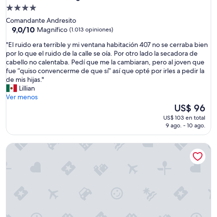
s
Propiedad
c
de
Comandante Andresito
a
4.0
9.0
9,0/10
Magnífico
(1.013 opiniones)
d
de
estrellas
e
"
"El ruido era terrible y mi ventana habitación 407 no se cerraba bien
10,
l
E
por lo que el ruido de la calle se oía. Por otro lado la secadora de
Magnífico,
d
l
cabello no calentaba. Pedí que me la cambiaran, pero al joven que
(1.013
í
r
fue “quiso convencerme de que sí” así que opté por irles a pedir la
opiniones)
a
u
de mis hijas."
a
i
Lillian
h
d
Ver menos
u
o
El
US$ 96
m
e
precio
US$ 103 en total
a
r
actual
9 ago. - 10 ago.
d
a
es
a
t
de
Gran Melia Iguazú
y
e
US$ 96
e
r
s
r
t
i
u
b
v
l
o
e
d
y