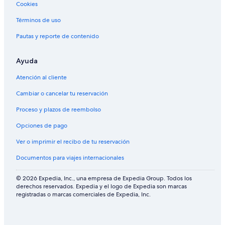
s
Cookies
i
Hoteles con pileta en Lehmann
h
s
Términos de uso
a
Hoteles con concierge en Villa Traful
o
b
c
Pautas y reporte de contenido
Hoteles que aceptan mascotas en Corrientes
i
o
t
n
Hoteles románticos en Villa Traful
a
Ayuda
v
c
Hoteles gay friendly en Villa Traful
e
i
Atención al cliente
n
Hoteles ecológicos en Villa Traful
o
c
Cambiar o cancelar tu reservación
n
e
Hoteles baratos en Tapalqué
e
r
Proceso y plazos de reembolso
s
Hoteles de ski en Villa Traful
m
.
e
Opciones de pago
Hoteles de lujo en Tapalqué
"
d
Ver o imprimir el recibo de tu reservación
e
Hoteles boutique en Villa Traful
q
Documentos para viajes internacionales
Hoteles para familias en Villa Traful
u
e
Hoteles gay friendly en Corrientes
© 2026 Expedia, Inc., una empresa de Expedia Group. Todos los
s
derechos reservados. Expedia y el logo de Expedia son marcas
í
Hoteles con casino en Villa Traful
registradas o marcas comerciales de Expedia, Inc.
”
Hoteles todo incluido en Villa Traful
a
s
í