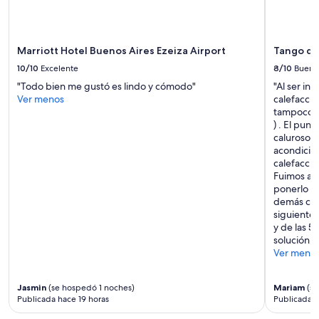
a
d
i
cambios.
o
a
Es
d
d
posible
e
Marriott Hotel Buenos Aires Ezeiza Airport
Tango de
a
que
l
d
se
10/10
Excelente
8/10
Bueno
a
e
apliquen
c
"Todo bien me gustó es lindo y cómodo"
"Al ser in
s
más
a
Ver menos
calefacció
d
términos
l
tampoco e
e
y
l
) . El pun
e
condiciones.
e
caluroso y
l
s
acondicion
b
e
calefacció
a
o
Fuimos am
r
í
ponerlo fr
.
a
demás cuar
P
.
siguiente 
e
P
y de las 
r
o
solución a
s
r
Ver meno
o
o
n
t
a
r
Jasmin
(se hospedó 1 noches)
Mariam
(se
l
Publicada hace 19 horas
Publicada h
o
m
l