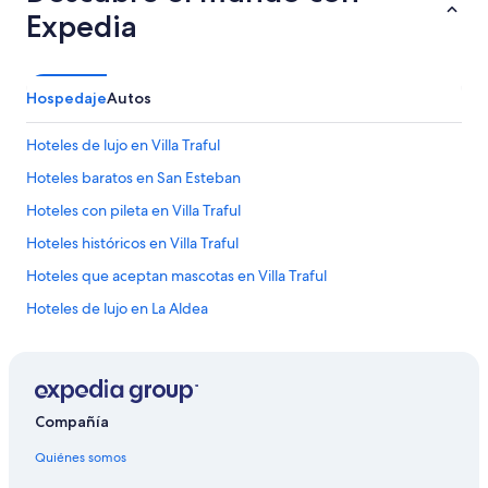
e
a
Expedia
b
l
i
e
d
n
a
t
Hospedaje
Autos
s
a
,
b
b
Hoteles de lujo en Villa Traful
a
u
.
Hoteles baratos en San Esteban
e
P
n
e
Hoteles con pileta en Villa Traful
a
d
o
Hoteles históricos en Villa Traful
í
p
q
Hoteles que aceptan mascotas en Villa Traful
c
u
i
e
Hoteles de lujo en La Aldea
ó
m
n
Hoteles románticos en Corrientes
e
d
l
Hoteles con pileta en Departamento Cainguás
e
a
s
c
Hoteles de lujo en San Esteban
e
Compañía
a
r
Hoteles con spa en Villa Traful
m
v
Quiénes somos
b
Hoteles con pileta en Arturo Seguí
i
i