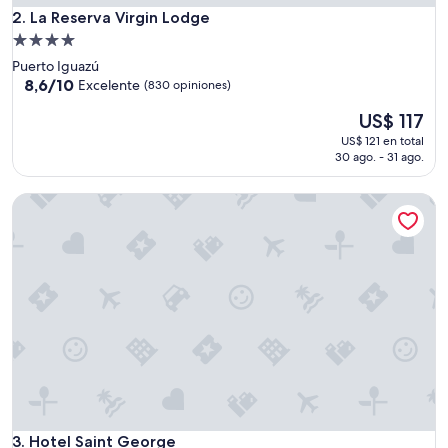
t
La Reserva Virgin Lodge
2. La Reserva Virgin Lodge
a
Propiedad
u
de
Puerto Iguazú
r
4.0
8.6
8,6/10
Excelente
(830 opiniones)
a
de
estrellas
n
El
US$ 117
10,
t
precio
Excelente,
e
US$ 121 en total
actual
(830
30 ago. - 31 ago.
m
es
opiniones)
u
de
y
Hotel Saint George
US$ 117
b
u
e
n
o
.
P
e
d
i
l
a
p
Hotel Saint George
3. Hotel Saint George
e