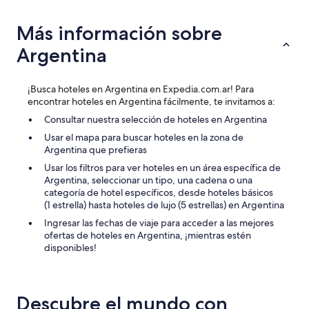
u
a
y
d
a
Más información sobre
o
m
l
Argentina
a
a
b
s
l
e
e
¡Busca hoteles en Argentina en Expedia.com.ar! Para
c
.
encontrar hoteles en Argentina fácilmente, te invitamos a:
a
R
d
Consultar nuestra selección de hoteles en Argentina
i
o
Usar el mapa para buscar hoteles en la zona de
c
r
Argentina que prefieras
o
a
s
Usar los filtros para ver hoteles en un área específica de
d
a
Argentina, seleccionar un tipo, una cadena o una
e
l
categoría de hotel específicos, desde hoteles básicos
c
i
(1 estrella) hasta hoteles de lujo (5 estrellas) en Argentina
a
m
b
Ingresar las fechas de viaje para acceder a las mejores
e
e
ofertas de hoteles en Argentina, ¡mientras estén
n
l
disponibles!
t
l
o
o
s
n
y
o
Descubre el mundo con
b
c