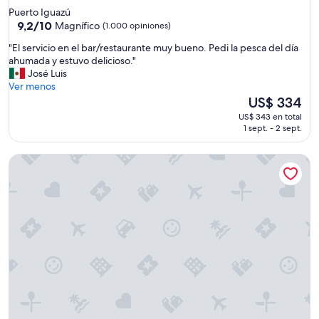
de
Puerto Iguazú
5.0
9.2
9,2/10
Magnífico
(1.000 opiniones)
de
estrellas
"
"El servicio en el bar/restaurante muy bueno. Pedi la pesca del día
10,
E
ahumada y estuvo delicioso."
Magnífico,
l
José Luis
(1.000
s
Ver menos
opiniones)
e
El
US$ 334
r
precio
US$ 343 en total
v
actual
1 sept. - 2 sept.
i
es
c
de
La Reserva Virgin Lodge
i
US$ 334
o
e
n
e
l
b
a
r
/
r
e
s