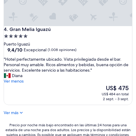
e
m
l
i
i
v
c
e
i
n
o
t
Gran Melia Iguazú
4. Gran Melia Iguazú
s
a
Propiedad
o
n
de
.
Puerto Iguazú
a
5.0
9.4
"
9,4/10
Excepcional
(1.008 opiniones)
h
de
estrellas
a
"
"Hotel perfectamente ubicado. Vista privilegiada desde el bar.
10,
b
H
Personal muy amable. Ricos alimentos y bebidas, buena opción de
Excepcional,
i
o
servicios. Excelente servicio a las habitaciones."
(1.008
t
t
Diana
opiniones)
a
e
Ver menos
c
l
El
US$ 475
i
p
precio
ó
US$ 484 en total
e
actual
2 sept. - 3 sept.
n
r
es
4
f
de
0
Ver más
e
US$ 475
7
c
n
t
Precio
Precio por noche más bajo encontrado en las últimas 24 horas para una
o
a
estadía de una noche para dos adultos. Los precios y la disponibilidad están
por
s
sujetos a cambios. Es posible que se apliquen más términos y condiciones.
m
noche