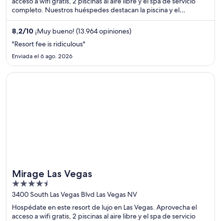
acceso a wifi gratis, 2 piscinas al aire libre y el spa de servicio
completo. Nuestros huéspedes destacan la piscina y el
restaurante en sus opiniones. Estarás muy cerca de atracciones
como Casino Golden Nugget y Fremont Street Experience.
8,2
/
10
¡Muy bueno! (13.964 opiniones)
"Resort fee is ridiculous"
Enviada el 6 ago. 2026
Se abre en una nueva ventana
Mirage Las Vegas
Mirage Las Vegas
4.5
out
3400 South Las Vegas Blvd Las Vegas NV
of
Hospédate en este resort de lujo en Las Vegas. Aprovecha el
5
acceso a wifi gratis, 2 piscinas al aire libre y el spa de servicio