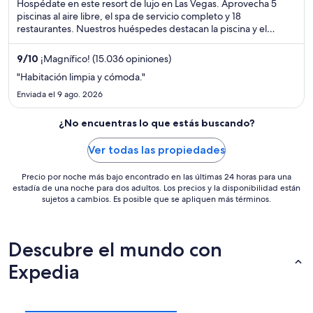
of
Hospédate en este resort de lujo en Las Vegas. Aprovecha 5
5
piscinas al aire libre, el spa de servicio completo y 18
restaurantes. Nuestros huéspedes destacan la piscina y el
restaurante en sus opiniones. Estarás muy cerca de atracciones
como Bellagio Casino y Fuentes de Bellagio.
9
/
10
¡Magnífico! (15.036 opiniones)
"Habitación limpia y cómoda."
Enviada el 9 ago. 2026
¿No encuentras lo que estás buscando?
Ver todas las propiedades
Precio por noche más bajo encontrado en las últimas 24 horas para una
estadía de una noche para dos adultos. Los precios y la disponibilidad están
sujetos a cambios. Es posible que se apliquen más términos.
Descubre el mundo con
Expedia