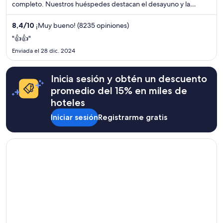
completo. Nuestros huéspedes destacan el desayuno y la
piscina en sus opiniones. Estarás muy cerca de atracciones como
Coliseo en Caesars Palace y Casino The Venetian.
8,4
/
10
¡Muy bueno! (8235 opiniones)
"👍👍"
Enviada el 28 dic. 2024
Inicia sesión y obtén un descuento
promedio del 15% en miles de
hoteles
Iniciar sesión
Registrarme gratis
Se abre en una nueva ventana
Flamingo Las Vegas Hotel & Casino