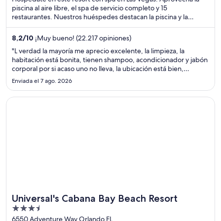
5
piscina al aire libre, el spa de servicio completo y 15
restaurantes. Nuestros huéspedes destacan la piscina y la
atención del personal en sus opiniones. Estarás muy cerca de
atracciones como Casino MGM Grand y Casino y resort Aria.
8,2
/
10
¡Muy bueno! (22.217 opiniones)
"L verdad la mayoría me aprecio excelente, la limpieza, la
habitación está bonita, tienen shampoo, acondicionador y jabón
corporal por si acaso uno no lleva, la ubicación está bien,
caminando llegas a buenos lugares a demás de que pasa el bus,
Enviada el 7 ago. 2026
lo único que no me agradó fue la larga espera para hacer ..."
Se abre en una nueva ventana
Universal's Cabana Bay Beach Resort
Universal's Cabana Bay Beach Resort
3.5
out
6550 Adventure Way Orlando FL