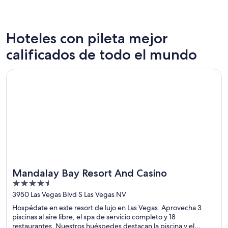
Hoteles con pileta mejor
Nueva York
Chicago
calificados de todo el mundo
125 hoteles con piscina
458 hote
Se abre en una nueva ventana
Mandalay Bay Resort And Casino
Mandalay Bay Resort And Casino
4.5
out
3950 Las Vegas Blvd S Las Vegas NV
of
Hospédate en este resort de lujo en Las Vegas. Aprovecha 3
5
piscinas al aire libre, el spa de servicio completo y 18
restaurantes. Nuestros huéspedes destacan la piscina y el