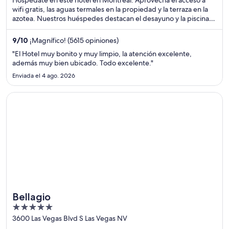
wifi gratis, las aguas termales en la propiedad y la terraza en la
azotea. Nuestros huéspedes destacan el desayuno y la piscina
en sus opiniones. Estarás muy cerca de atracciones como Bell
Centre y Calle Sainte-Catherine.
9
/
10
¡Magnífico! (5615 opiniones)
"El Hotel muy bonito y muy limpio, la atención excelente,
además muy bien ubicado. Todo excelente."
Enviada el 4 ago. 2026
Se abre en una nueva ventana
Bellagio
Bellagio
5
out
3600 Las Vegas Blvd S Las Vegas NV