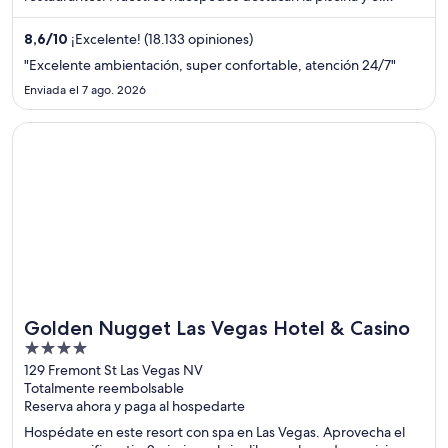
restaurante en sus opiniones. Estarás muy cerca de atracciones
como Hotel y casino Luxor y Casino Excalibur.
8,6
/
10
¡Excelente! (18.133 opiniones)
"Excelente ambientación, super confortable, atención 24/7"
Enviada el 7 ago. 2026
Se abre en una nueva ventana
Golden Nugget Las Vegas Hotel & Casino
Golden Nugget Las Vegas Hotel & Casino
4
out
129 Fremont St Las Vegas NV
Totalmente reembolsable
of
Reserva ahora y paga al hospedarte
5
Hospédate en este resort con spa en Las Vegas. Aprovecha el