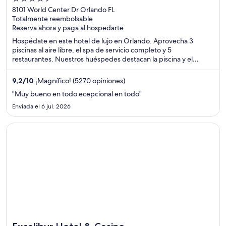
out
8101 World Center Dr Orlando FL
Totalmente reembolsable
of
Reserva ahora y paga al hospedarte
5
Hospédate en este hotel de lujo en Orlando. Aprovecha 3
piscinas al aire libre, el spa de servicio completo y 5
restaurantes. Nuestros huéspedes destacan la piscina y el
restaurante en sus opiniones. Estarás muy cerca de atracciones
como Centro comercial Disney Springs™ y Centro comercial
9,2
/
10
¡Magnífico! (5270 opiniones)
outlet Orlando Vineland Premium Outlets.
"Muy bueno en todo ecepcional en todo"
Enviada el 6 jul. 2026
Se abre en una nueva ventana
Excalibur Hotel & Casino