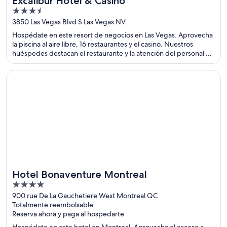
Excalibur Hotel & Casino
3.5
out
3850 Las Vegas Blvd S Las Vegas NV
of
Hospédate en este resort de negocios en Las Vegas. Aprovecha
5
la piscina al aire libre, 16 restaurantes y el casino. Nuestros
huéspedes destacan el restaurante y la atención del personal en
sus opiniones. Estarás muy cerca de atracciones como Hotel y
casino Luxor y Casino Excalibur.
Se abre en una nueva ventana
Hotel Bonaventure Montreal
Hotel Bonaventure Montreal
4
out
900 rue De La Gauchetiere West Montreal QC
Totalmente reembolsable
of
Reserva ahora y paga al hospedarte
5
Hospédate en este hotel en Montreal. Aprovecha el acceso a