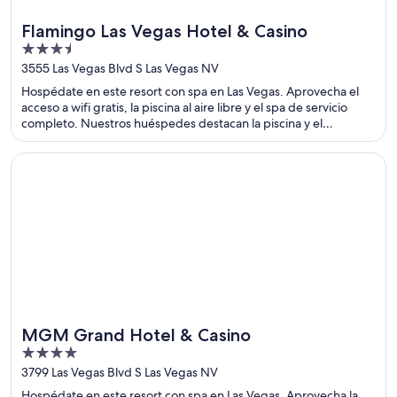
Flamingo Las Vegas Hotel & Casino
3.5
out
3555 Las Vegas Blvd S Las Vegas NV
of
Hospédate en este resort con spa en Las Vegas. Aprovecha el
5
acceso a wifi gratis, la piscina al aire libre y el spa de servicio
completo. Nuestros huéspedes destacan la piscina y el
restaurante en sus opiniones. Estarás muy cerca de atracciones
como The Linq y Coliseo en Caesars Palace.
Se abre en una nueva ventana
MGM Grand Hotel & Casino
MGM Grand Hotel & Casino
4
out
3799 Las Vegas Blvd S Las Vegas NV
of
Hospédate en este resort con spa en Las Vegas. Aprovecha la