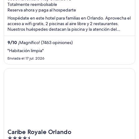
Totalmente reembolsable
of
Reserva ahora y paga al hospedarte
5
Hospédate en este hotel para familias en Orlando. Aprovecha el
acceso a wifi gratis, 2 piscinas al aire libre y 2 restaurantes.
Nuestros huéspedes destacan la piscina y la atención del
personal en sus opiniones. Estarás muy cerca de atracciones
como Parque temático Universal’s Islands of Adventure™ y
9
/
10
¡Magnífico! (7463 opiniones)
Parque acuático Volcano Bay™ de Universal.
"Habitación limpia"
Enviada el 17 jul. 2026
Se abre en una nueva ventana
Caribe Royale Orlando
Caribe Royale Orlando
4.5