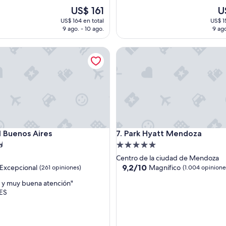
El
El
US$ 161
U
precio
pr
US$ 164 en total
US$ 1
actual
ac
9 ago. - 10 ago.
9 ago
es
es
de
de
uenos Aires
Park Hyatt Mendoza
US$ 161
US
uenos Aires
Park Hyatt Mendoza
l Buenos Aires
7. Park Hyatt Mendoza
d
Propiedad
de
Centro de la ciudad de Mendoza
5.0
9.2
9,2/10
Excepcional
Magnífico
(261 opiniones)
(1.004 opinione
de
estrellas
 y muy buena atención"
10,
ES
nal,
Magnífico,
(1.004
s)
opiniones)