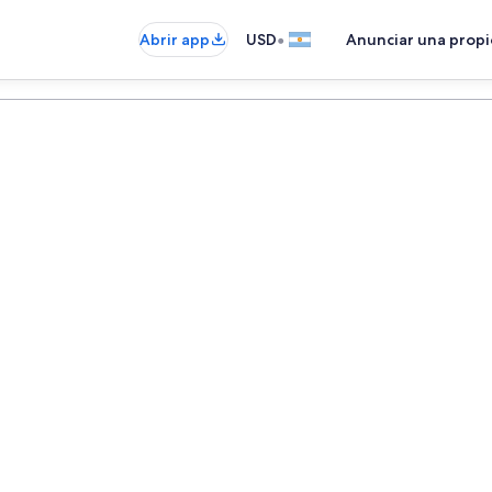
•
Abrir app
USD
Anunciar una prop