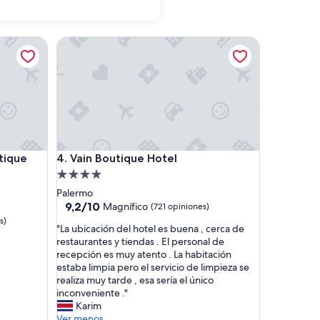
ue Hotel
Vain Boutique Hotel
ue Hotel
Vain Boutique Hotel
tique
4. Vain Boutique Hotel
Propiedad
de
Palermo
4.0
9.2
9,2/10
Magnífico
(721 opiniones)
de
estrellas
s)
"
"La ubicación del hotel es buena , cerca de
10,
L
restaurantes y tiendas . El personal de
Magnífico,
a
recepción es muy atento . La habitación
(721
u
estaba limpia pero el servicio de limpieza se
opiniones)
b
realiza muy tarde , esa sería el único
i
inconveniente ."
c
Karim
a
Ver menos