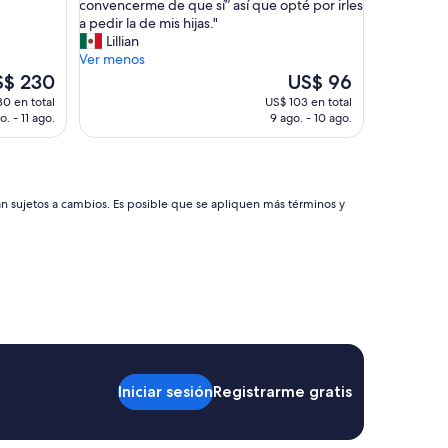
i
convencerme de que sí” así que opté por irles
d
d
a pedir la de mis hijas."
e
o
Lillian
r
e
Ver menos
e
r
El
S$ 230
US$ 96
s
a
cio
precio
0 en total
US$ 103 en total
t
t
ual
actual
o. - 11 ago.
9 ago. - 10 ago.
a
e
es
u
r
de
r
r
$ 230
US$ 96
a
i
n
b
án sujetos a cambios. Es posible que se apliquen más términos y
t
l
e
e
s
y
y
m
t
i
i
v
e
e
n
n
d
t
a
a
Iniciar sesión
Registrarme gratis
s
n
.
a
E
h