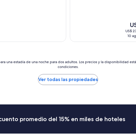
El
U
pre
US$ 23
act
10 ag
es
de
US
ara una estadía de una noche para dos adultos. Los precios y la disponibilidad est
condiciones.
Ver todas las propiedades
scuento promedio del 15% en miles de hoteles