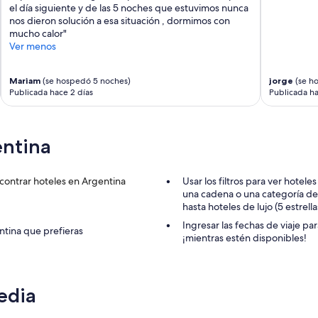
el día siguiente y de las 5 noches que estuvimos nunca
nos dieron solución a esa situación , dormimos con
mucho calor"
Ver menos
Mariam
(se hospedó 5 noches)
jorge
(se h
Publicada hace 2 días
Publicada ha
entina
contrar hoteles en Argentina
Usar los filtros para ver hotele
una cadena o una categoría de h
hasta hoteles de lujo (5 estrell
Ingresar las fechas de viaje pa
ntina que prefieras
¡mientras estén disponibles!
edia