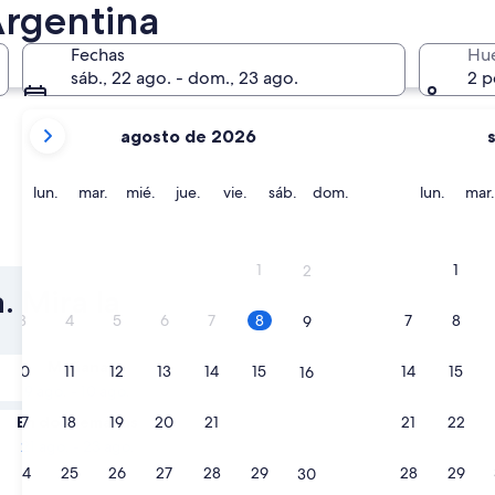
Argentina
Córdoba
San Carlos
Fechas
Hu
sáb., 22 ago. - dom., 23 ago.
2 p
tus
agosto de 2026
meses
actuales
son
lunes
martes
miércoles
jueves
viernes
sábado
domingo
lunes
lun.
mar.
mié.
jue.
vie.
sáb.
dom.
lun.
mar.
August
2026
Córdoba
San Carl
y
1
1
2
September
. Mira la
2026.
3
4
5
6
7
8
7
8
9
Mañana
10
11
12
13
14
15
14
15
16
9 ago. - 10 ago.
En dos semanas
17
18
19
20
21
22
21
22
23
21 ago. - 23 ago.
24
25
26
27
28
29
28
29
30