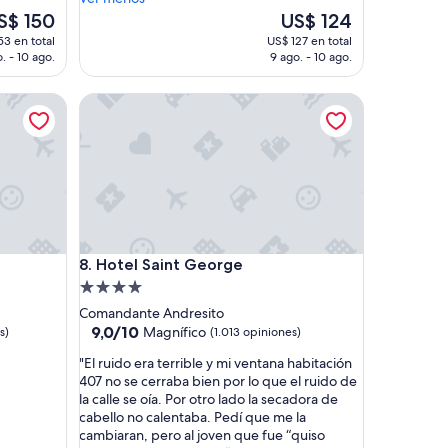
c
El
S$ 150
US$ 124
i
ecio
precio
53 en total
US$ 127 en total
ó
tual
actual
. - 10 ago.
9 ago. - 10 ago.
n
es
d
de
Hotel Saint George
e
$ 150
US$ 124
l
h
o
t
e
l
e
s
Hotel Saint George
8. Hotel Saint George
b
u
Propiedad
e
de
Comandante Andresito
n
4.0
9.0
9,0/10
Magnífico
s)
(1.013 opiniones)
a
de
estrellas
,
"
"El ruido era terrible y mi ventana habitación
10,
c
E
407 no se cerraba bien por lo que el ruido de
Magnífico,
e
l
la calle se oía. Por otro lado la secadora de
(1.013
r
r
cabello no calentaba. Pedí que me la
opiniones)
c
u
cambiaran, pero al joven que fue “quiso
a