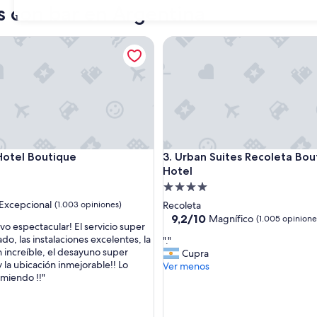
s con bar en Argentina
31
el Boutique
Urban Suites Recoleta Boutiq
el Boutique
Urban Suites Recoleta Boutiq
Hotel Boutique
3. Urban Suites Recoleta Bou
Hotel
d
Propiedad
de
Excepcional
(1.003 opiniones)
Recoleta
4.0
9.2
9,2/10
Magnífico
(1.005 opinione
vo espectacular! El servicio super
de
estrellas
do, las instalaciones excelentes, la
"
"."
nal,
10,
 increíble, el desayuno super
.
Cupra
Magnífico,
 la ubicación inmejorable!! Lo
"
Ver menos
s)
(1.005
miendo !!"
opiniones)