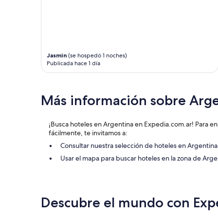
e
d
j
e
o
c
r
o
a
r
r
a
E
c
Jasmin
(se hospedó 1 noches)
n
i
Publicada hace 1 día
o
ó
c
n
a
i
Más información sobre Arg
s
n
i
c
o
r
¡Busca hoteles en Argentina en Expedia.com.ar! Para en
n
e
fácilmente, te invitamos a:
e
í
s
b
Consultar nuestra selección de hoteles en Argentina
s
l
Usar el mapa para buscar hoteles en la zona de Arge
e
e
d
,
e
e
s
l
p
d
Descubre el mundo con Exp
r
e
e
s