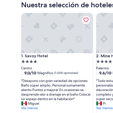
Nuestra selección de hotele
Savoy Hotel
Mine Hot
Savoy Hotel
Mine Hot
1. Savoy Hotel
2. Mine 
Propiedad
Propieda
de
de
Centro
Palermo
4.0
4.0
9.0
9.6
9,0/10
9,6/10
Magnífico
(1.005 opiniones)
de
de
estrellas
estrellas
"
"
"Desayuno con gran variedad de opciones.
"Todo estu
10,
10,
D
T
Baño súper amplio. Personal sumamente
personaliza
Magnífico,
Excepcio
e
o
atento Puntos a mejorar En ocasiones se
decoración
(1.005
(1.003
s
d
desprende olor a drenaje en el baño Colocar
completo y
opiniones)
opinione
a
o
un espejo dentro en la habitación"
super reco
y
e
Miguel
Pi
u
s
Ver menos
Ver menos
n
t