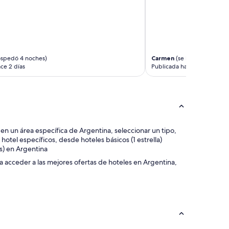
a
e
t
n
e
p
n
o
t
r
o
l
.
ospedó 4 noches)
Carmen
(se hospedó 2 noc
o
L
ce 2 días
Publicada hace 7 días
q
a
u
h
e
a
e
b
l
i
r
t
u
s en un área específica de Argentina, seleccionar un tipo,
a
i
otel específicos, desde hoteles básicos (1 estrella)
c
d
as) en Argentina
i
o
ó
d
ra acceder a las mejores ofertas de hoteles en Argentina,
n
e
e
l
s
a
t
c
a
a
b
l
a
l