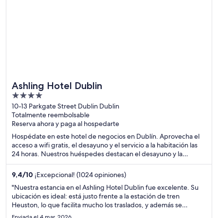
Ashling Hotel Dublin
4
out
10-13 Parkgate Street Dublin Dublin
Totalmente reembolsable
of
Reserva ahora y paga al hospedarte
5
Hospédate en este hotel de negocios en Dublín. Aprovecha el
acceso a wifi gratis, el desayuno y el servicio a la habitación las
24 horas. Nuestros huéspedes destacan el desayuno y la
atención del personal en sus opiniones. Estarás muy cerca de
atracciones como Guinness Storehouse y O'Connell Street.
9,4
/
10
¡Excepcional! (1024 opiniones)
"Nuestra estancia en el Ashling Hotel Dublin fue excelente. Su
ubicación es ideal: está justo frente a la estación de tren
Heuston, lo que facilita mucho los traslados, y además se
encuentra a poca distancia de lugares emblemáticos como la
Enviada el 4 mar. 2026