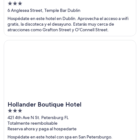
3
out
6 Anglesea Street, Temple Bar Dublin
of
Hospédate en este hotel en Dublín. Aprovecha el acceso a wifi
5
gratis, la discoteca y el desayuno. Estarás muy cerca de
atracciones como Grafton Street y O'Connell Street.
Se abre en una nueva ventana
Hollander Boutique Hotel
Hollander Boutique Hotel
3
out
421 4th Ave N St. Petersburg FL
Totalmente reembolsable
of
Reserva ahora y paga al hospedarte
5
Hospédate en este hotel con spa en San Petersburgo.