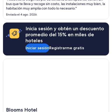
bus que te lleva y recoge sin costo, las instalaciones muy bien, la
habitación muy amplia con todo lo necesario."
Enviada el 4 ago. 2026
Inicia sesión y obtén un descuento
promedio del 15% en miles de
hoteles
Iniciar sesión
Registrarme gratis
Se abre en una nueva ventana
Blooms Hotel
Blooms Hotel