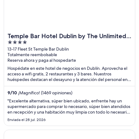
Temple Bar Hotel Dublin by The Unlimited
4
Collection
out
13-17 Fleet St Temple Bar Dublin
Totalmente reembolsable
of
Reserva ahora y paga al hospedarte
5
Hospédate en este hotel de negocios en Dublín. Aprovecha el
acceso a wifi gratis, 2 restaurantes y 3 bares. Nuestros
huéspedes destacan el desayuno y la atención del personal en
sus opiniones. Estarás muy cerca de atracciones como Grafton
Street y O'Connell Street.
9
/
10
¡Magnífico! (1469 opiniones)
"Excelente alternativa, súper bien ubicado, enfrente hay un
supermercado para comprar lo necesario, súper bien atendidos
en recepción y una habitación muy limpia con todo lo necesario.
Lo recomiendo enormemente!"
Enviada el 28 jul. 2026
Se abre en una nueva ventana
Ashling Hotel Dublin