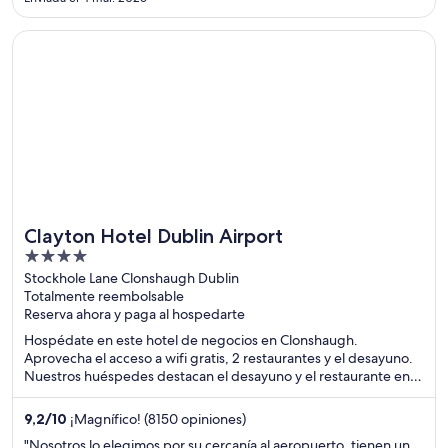
Guinness Storehouse y la destilería Jameson. El hotel es
cómodo, ..."
Se abre en una nueva ventana
Clayton Hotel Dublin Airport
Clayton Hotel Dublin Airport
4
out
Stockhole Lane Clonshaugh Dublin
Totalmente reembolsable
of
Reserva ahora y paga al hospedarte
5
Hospédate en este hotel de negocios en Clonshaugh.
Aprovecha el acceso a wifi gratis, 2 restaurantes y el desayuno.
Nuestros huéspedes destacan el desayuno y el restaurante en
sus opiniones. Estarás muy cerca de atracciones como Estadio
Croke Park y O'Connell Street.
9,2
/
10
¡Magnífico! (8150 opiniones)
"Nosotros lo elegimos por su cercanía al aeropuerto, tienen un