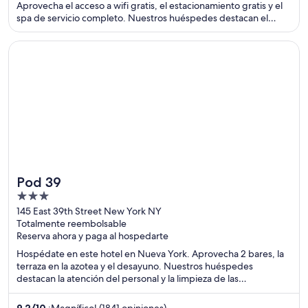
Aprovecha el acceso a wifi gratis, el estacionamiento gratis y el
spa de servicio completo. Nuestros huéspedes destacan el
desayuno y la piscina en sus opiniones. Estarás muy cerca de
atracciones como Tampa y Salvador Dali Museum.
Se abre en una nueva ventana
Pod 39
Pod 39
3
out
145 East 39th Street New York NY
Totalmente reembolsable
of
Reserva ahora y paga al hospedarte
5
Hospédate en este hotel en Nueva York. Aprovecha 2 bares, la
terraza en la azotea y el desayuno. Nuestros huéspedes
destacan la atención del personal y la limpieza de las
habitaciones en sus opiniones. Estarás muy cerca de atracciones
como Estación Grand Central Terminal y Bryant Park (parque
9,2
/
10
¡Magnífico! (1841 opiniones)