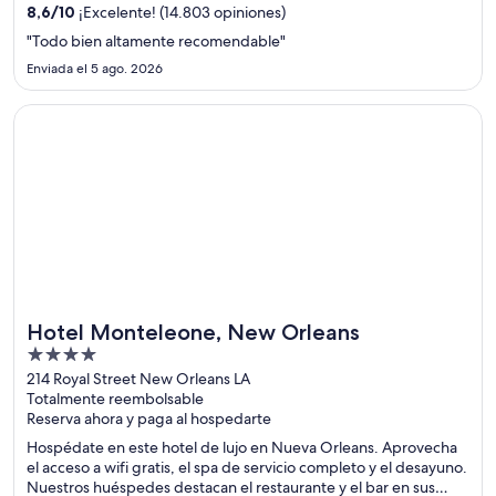
espectáculos MGM Grand Garden Arena y Pabellón
8,6
/
10
¡Excelente! (14.803 opiniones)
multifuncional T-Mobile Arena.
"Todo bien altamente recomendable"
Enviada el 5 ago. 2026
Se abre en una nueva ventana
Hotel Monteleone, New Orleans
Hotel Monteleone, New Orleans
4
out
214 Royal Street New Orleans LA
Totalmente reembolsable
of
Reserva ahora y paga al hospedarte
5
Hospédate en este hotel de lujo en Nueva Orleans. Aprovecha
el acceso a wifi gratis, el spa de servicio completo y el desayuno.
Nuestros huéspedes destacan el restaurante y el bar en sus