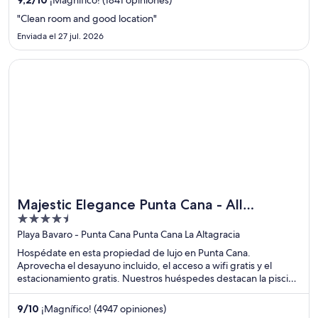
recreativo).
"Clean room and good location"
Enviada el 27 jul. 2026
Se abre en una nueva ventana
Majestic Elegance Punta Cana - All Inclusive
Majestic Elegance Punta Cana - All
4.5
Inclusive
out
Playa Bavaro - Punta Cana Punta Cana La Altagracia
of
Hospédate en esta propiedad de lujo en Punta Cana.
5
Aprovecha el desayuno incluido, el acceso a wifi gratis y el
estacionamiento gratis. Nuestros huéspedes destacan la piscina
y el restaurante en sus opiniones. Estarás muy cerca de
atracciones como Playa Macao y Playa de Arena Gorda.
9
/
10
¡Magnífico! (4947 opiniones)