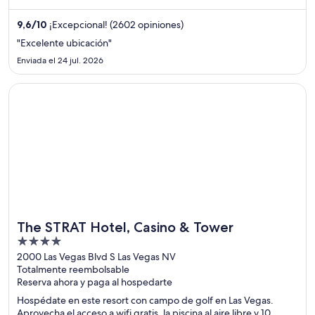
opiniones. Estarás muy cerca de atracciones como Canal Street
y Bourbon Street.
9,6
/
10
¡Excepcional! (2602 opiniones)
"Excelente ubicación"
Enviada el 24 jul. 2026
Se abre en una nueva ventana
The STRAT Hotel, Casino & Tower
The STRAT Hotel, Casino & Tower
4
out
2000 Las Vegas Blvd S Las Vegas NV
Totalmente reembolsable
of
Reserva ahora y paga al hospedarte
5
Hospédate en este resort con campo de golf en Las Vegas.
Aprovecha el acceso a wifi gratis, la piscina al aire libre y 10