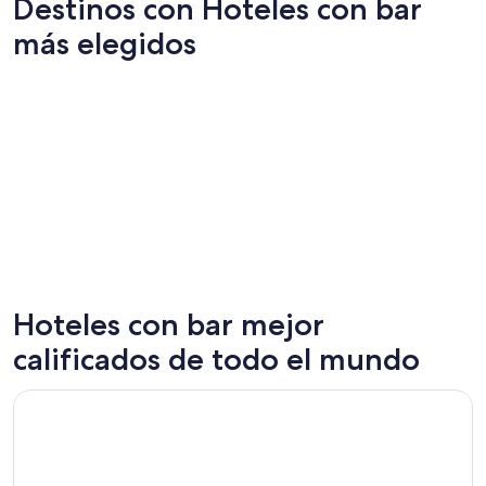
Destinos con Hoteles con bar
más elegidos
Hoteles con bar mejor
Las Vegas
Nueva Y
calificados de todo el mundo
Se abre en una nueva ventana
Temple Bar Hotel Dublin by The Unlimited Collection