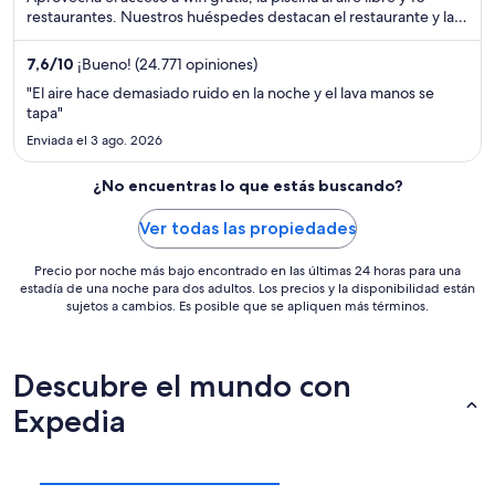
restaurantes. Nuestros huéspedes destacan el restaurante y la
limpieza de las habitaciones en sus opiniones. Estarás muy cerca
de atracciones como The Strat y Hotel y casino Circus Circus.
7,6
/
10
¡Bueno! (24.771 opiniones)
"El aire hace demasiado ruido en la noche y el lava manos se
tapa"
Enviada el 3 ago. 2026
¿No encuentras lo que estás buscando?
Ver todas las propiedades
Precio por noche más bajo encontrado en las últimas 24 horas para una
estadía de una noche para dos adultos. Los precios y la disponibilidad están
sujetos a cambios. Es posible que se apliquen más términos.
Descubre el mundo con
Expedia