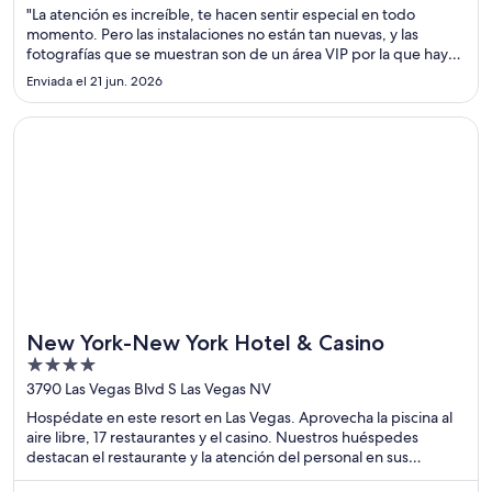
"La atención es increíble, te hacen sentir especial en todo
momento. Pero las instalaciones no están tan nuevas, y las
fotografías que se muestran son de un área VIP por la que hay
que pagar un adicional."
Enviada el 21 jun. 2026
Se abre en una nueva ventana
New York-New York Hotel & Casino
New York-New York Hotel & Casino
4
out
3790 Las Vegas Blvd S Las Vegas NV
of
Hospédate en este resort en Las Vegas. Aprovecha la piscina al
5
aire libre, 17 restaurantes y el casino. Nuestros huéspedes
destacan el restaurante y la atención del personal en sus
opiniones. Estarás muy cerca de atracciones como Pabellón para