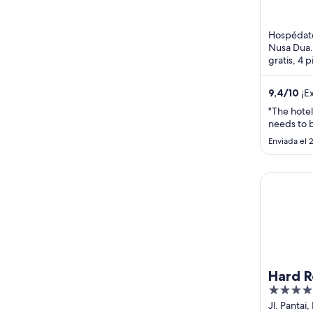
Nusa Dua 
of
5
Hospédate 
Nusa Dua.
gratis, 4 p
servicio c
9,4
/
10
¡Ex
"The hote
needs to b
Enviada el 
Hard Rock 
Hard R
5
out
Jl. Pantai,