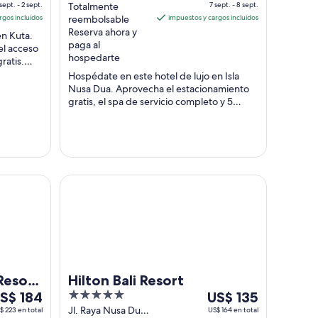
 sept. - 2 sept.
Dua Lot #3 Nusa
Totalmente
7 sept. - 8 sept.
ept
of
sept
rgos incluidos
Dua Bali
reembolsable
impuestos y cargos incluidos
l
5
al
Reserva ahora y
en Kuta.
2
8
paga al
el acceso
ept,
sept,
hospedarte
ratis.
l
el
..
Hospédate en este hotel de lujo en Isla
recio
precio
Nusa Dua. Aprovecha el estacionamiento
por
por
gratis, el spa de servicio completo y 5
noche
noche
restaurantes. Nuestros huéspedes
s
destacan ...
es
de
de
S$ 116
US$ 319
y IHG
Hilton Bali Resort
Resort
Hilton Bali Resort
el
5
Del
S$ 184
US$ 135
0
out
30
Jl. Raya Nusa Dua
$ 223 en total
US$ 164 en total