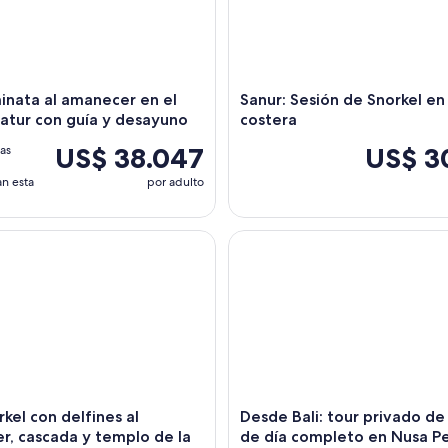
minata al amanecer en el
Sanur: Sesión de Snorkel en
tur con guía y desayuno
costera
US$ 38.047
US$ 3
as
n esta
por adulto
kel con delfines al amanecer, cascada y templo de la UNESCO
Desde Bali: tour privado de sn
rkel con delfines al
Desde Bali: tour privado de
, cascada y templo de la
de día completo en Nusa P