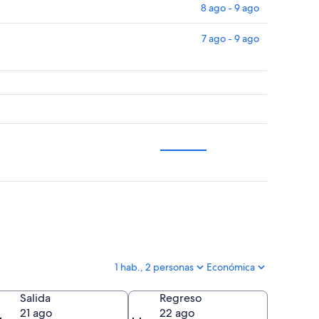
8 ago - 9 ago
7 ago - 9 ago
1 hab., 2 personas
Económica
Salida
Regreso
21 ago
22 ago