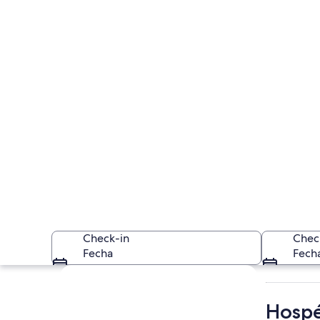
Check-in
Chec
Fecha
Fech
Ver mapa
Hospé