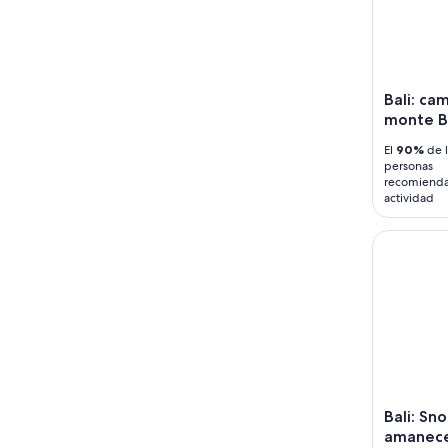
Bali: ca
monte Ba
El
90%
de l
personas
recomienda
actividad
Bali: Snor
Bali: Sno
amanecer