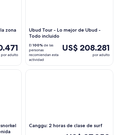
 la zona
Ubud Tour - Lo mejor de Ubud -
Todo incluido
0.471
US$ 208.281
El
100%
de las
personas
por adulto
recomiendan esta
por adulto
actividad
orkel de día completo en Nusa Penida
Canggu: 2 horas de clase de surf
 snorkel
Canggu: 2 horas de clase de surf
enida