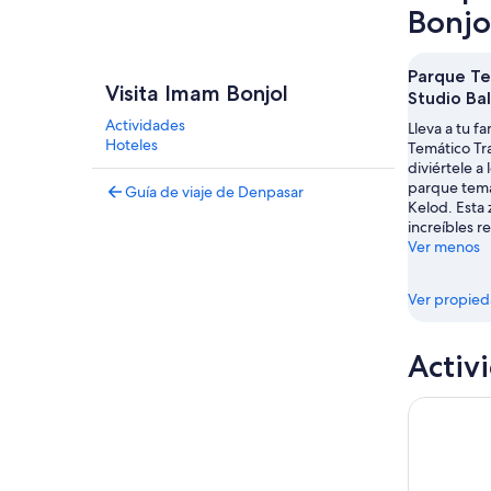
Bonjo
Parque Te
Visita Imam Bonjol
Studio Bal
Actividades
Lleva a tu f
Hoteles
Temático Tra
diviértele a
parque tem
Guía de viaje de Denpasar
Kelod. Esta 
increíbles r
Ver menos
Ver propie
Activ
Bali: cami