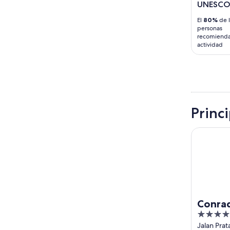
UNESC
El
80%
de l
personas
recomienda
actividad
Princ
Conrad Bal
Conrad
5
out
Jalan Pra