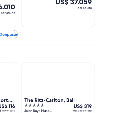
US$ 37.059
6.010
por adulto
por adulto
 Denpasar
The Ritz-Carlton, Bali
sort
The Ritz-Carlton, Bali
el
5
Del
US$ 116
US$ 319
out
7
Jalan Raya Nusa
$ 140 en total
US$ 386 en total