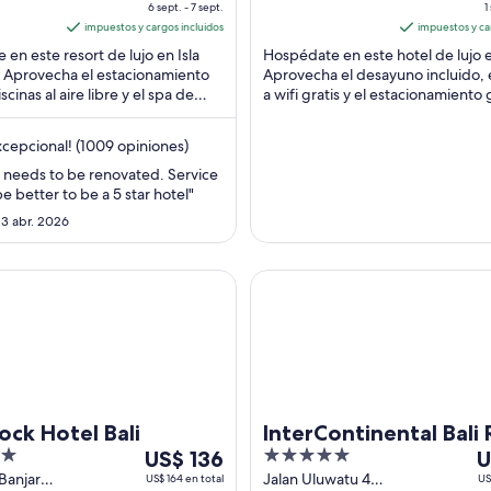
Bali
6 sept. - 7 sept.
Kuta Bali
1
sept
of
s
impuestos y cargos incluidos
impuestos y ca
al
5
a
en este resort de lujo en Isla
Hospédate en este hotel de lujo 
7
 Aprovecha el estacionamiento
Aprovecha el desayuno incluido, 
sept,
s
iscinas al aire libre y el spa de
a wifi gratis y el estacionamiento g
el
e
ompleto. Nuestros huéspedes ...
Nuestros huéspedes destacan el .
precio
p
cepcional! (1009 opiniones)
por
noche
l needs to be renovated. Service
e better to be a 5 star hotel"
es
e
de
23 abr. 2026
US$ 171
U
Hotel Bali
InterContinental Bali Resort b
ock Hotel Bali
InterContinental Bali 
Del
5
D
US$ 136
by IHG
U
28
out
3
 Banjar
Jalan Uluwatu 45
US$ 164 en total
US