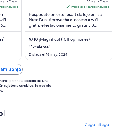
ago. - 31 ago.
Selatan Nusa Dua
30 ago. - 31 ago.
go
of
ago
rgos incluidos
Bali
impuestos y cargos incluidos
5
al
en
Hospédate en este resort de lujo en Isla
31
wifi
Nusa Dua. Aprovecha el acceso a wifi
go,
ago,
 6
gratis, el estacionamiento gratis y 3
el
uéspedes
piscinas al aire libre. Nuestros huéspedes
recio
precio
...
es)
9
/
10
¡Magnífico! (1011 opiniones)
or
por
oche
noche
"Excelente"
s
es
Enviada el 18 may. 2024
e
de
S$ 184
US$ 135
mam Bonjol
horas para una estadía de una
án sujetos a cambios. Es posible
s.
ol
7 ago - 8 ago