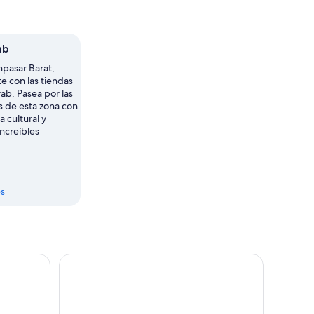
ab
npasar Barat,
e con las tiendas
b. Pasea por las
 de esta zona con
a cultural y
o, aguas tranquilas y un pabellón junto al mar durante el atardecer.
increíbles
s
 zona costera
Ubud Tour - Lo mejor de Ubud - Todo incluido