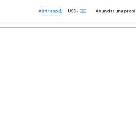
•
Abrir app
USD
Anunciar una prop