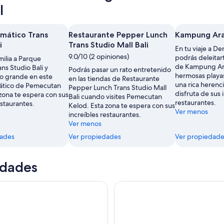
l
mático Trans
Restaurante Pepper Lunch
Kampung Ar
i
Trans Studio Mall Bali
En tu viaje a De
9.0/10 (2 opiniones)
podrás deleitart
amilia a Parque
de Kampung Ara
ns Studio Bali y
Podrás pasar un rato entretenido
hermosas playas
 lo grande en este
en las tiendas de Restaurante
una rica herenci
ático de Pemecutan
Escena costera con un rompeolas rocos
Pepper Lunch Trans Studio Mall
disfruta de sus 
zona te espera con sus
Bali cuando visites Pemecutan
restaurantes.
estaurantes.
Kelod. Esta zona te espera con sus
Ver menos
increíbles restaurantes.
Ver menos
dades
Ver propiedades
Ver propiedade
idades
nata al amanecer en el monte Batur con guía y desayuno
Sanur: Sesión de Snorkel en la