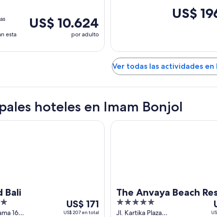
O
US$ 19
US$ 10.624
as
n esta
por adulto
Ver todas las actividades en
ipales hoteles en Imam Bonjol
i
The Anvaya Beach Resort Bali
 Bali
The Anvaya Beach Re
Del
5
D
US$ 171
Bali
6
out
1
tama 168
Jl. Kartika Plaza
US$ 207 en total
US