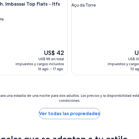
, Imbassai Top Flats - Itfs
i
Açu da Torre
n
d
d
re
o
c
o
n
d
o
El
El
US$ 42
U
m
precio
pr
US$ 98 en total
US$ 30
i
actual
ac
impuestos y cargos incluidos
impuestos y cargos
n
es
es
16 ago. - 17 ago.
10 ag
i
de
d
o
US$ 42
US
c
o
n
ara una estadía de una noche para dos adultos. Los precios y la disponibilidad est
p
condiciones.
i
l
Ver todas las propiedades
e
t
a
,
nales que se adapten a tu estilo
c