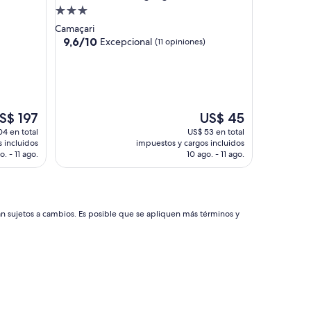
Propiedad
de
Camaçari
3.0
9.6
9,6/10
Excepcional
(11 opiniones)
de
estrellas
10,
Excepcional,
(11
opiniones)
El
S$ 197
US$ 45
ecio
precio
4 en total
US$ 53 en total
tual
actual
 incluidos
impuestos y cargos incluidos
es
o. - 11 ago.
10 ago. - 11 ago.
e
de
$ 197
US$ 45
án sujetos a cambios. Es posible que se apliquen más términos y