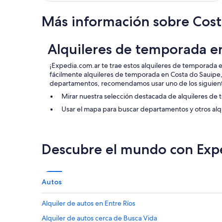
e
m
Más información sobre Cost
f
á
c
Alquileres de temporada e
i
l
e
¡Expedia.com.ar te trae estos alquileres de temporada 
p
fácilmente alquileres de temporada en Costa do Sauipe,
r
departamentos, recomendamos usar uno de los siguien
ó
Mirar nuestra selección destacada de alquileres de
x
i
Usar el mapa para buscar departamentos y otros alq
m
o
.
E
Descubre el mundo con Exp
s
t
a
c
Autos
i
o
Alquiler de autos en Entre Ríos
n
a
Alquiler de autos cerca de Busca Vida