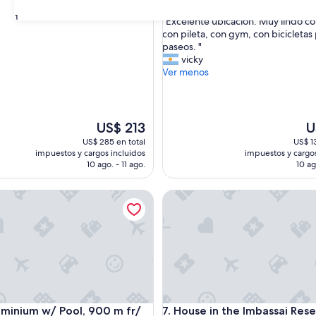
de
estrellas
31
"
"Excelente ubicación. Muy lindo c
10,
E
con pileta, con gym, con bicicletas
Excepcional,
x
paseos. "
(15
c
vicky
opiniones)
e
Ver menos
l
e
n
t
El
El
US$ 213
U
e
precio
pr
US$ 285 en total
US$ 1
u
actual
ac
impuestos y cargos incluidos
impuestos y cargos
b
es
es
10 ago. - 11 ago.
10 ag
i
de
d
c
US$ 213
US
um w/ Pool, 900 m fr/ the Beach, Imbassai Top Flats - Itfs
House in the Imbassai Reserve
a
c
i
ó
n
.
M
u
y
um w/ Pool, 900 m fr/ the Beach, Imbassai Top Flats - Itfs
House in the Imbassai Reserve
minium w/ Pool, 900 m fr/
7. House in the Imbassai Res
l