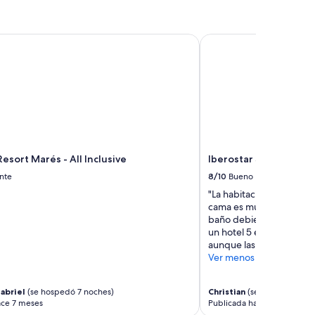
esort Marés - All Inclusive
Iberostar Selection Pra
Resort Marés - All Inclusive
Iberostar Selection Pra
nte
8/10
Bueno
"La habitación es espaci
cama es muy cómoda com
baño debiera tener una 
un hotel 5 estrellas. El s
aunque las reposteras es
Ver menos
abriel
(se hospedó 7 noches)
Christian
(se hospedó 10 n
ace 7 meses
Publicada hace 9 meses