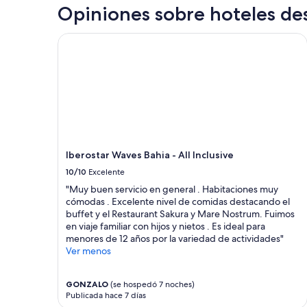
a
apliquen
Opiniones sobre hoteles de
t
más
e
términos
n
Iberostar Waves Bahia - All Inclusive
y
c
condiciones.
i
o
s
a
.
O
a
c
Iberostar Waves Bahia - All Inclusive
e
10/10
Excelente
s
s
"Muy buen servicio en general . Habitaciones muy
o
cómodas . Excelente nivel de comidas destacando el
à
buffet y el Restaurant Sakura y Mare Nostrum. Fuimos
p
en viaje familiar con hijos y nietos . Es ideal para
r
menores de 12 años por la variedad de actividades"
a
Ver menos
i
a
é
GONZALO
(se hospedó 7 noches)
Publicada hace 7 días
b