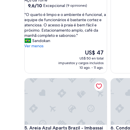
Açu da Torre
3.0
9.6
9,6/10
Excepcional
(9 opiniones)
de
estrellas
"
"O quarto é limpo e o ambiente é funcional, a
10,
O
equipe de funcionários é bastante cortez e
Excepcional,
q
atenciosa. O acesso à praia é bem fácil e
(9
u
próximo. Estacionamento amplo, café da
opiniones)
a
manhã completo e saboroso."
r
Sandokan
t
Ver menos
o
El
US$ 47
é
precio
US$ 50 en total
l
actual
impuestos y cargos incluidos
i
es
10 ago. - 11 ago.
m
de
p
US$ 47
Areia Azul Aparts Brazil - Imbassai Ykutiba
Condomini
o
e
o
a
m
b
i
e
n
Areia Azul Aparts Brazil - Imbassai Ykutiba
Condomini
5. Areia Azul Aparts Brazil - Imbassai
6. Condo
t