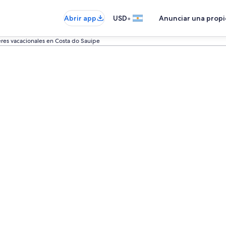
•
Abrir app
USD
Anunciar una prop
eres vacacionales en Costa do Sauipe