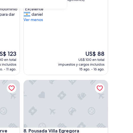
de
estrellas
"
ondominio
"Excelente"
10,
E
 para dar
daniel
Magnífico,
x
Ver menos
(17
c
opiniones)
e
l
e
n
t
El
S$ 123
US$ 88
e
ecio
precio
30 en total
US$ 100 en total
"
tual
actual
 incluidos
impuestos y cargos incluidos
es
o. - 11 ago.
15 ago. - 16 ago.
e
de
$ 123
US$ 88
Pousada Villa Egregora
Pousada Villa Egregora
erve
8. Pousada Villa Egregora