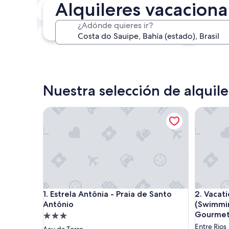
Alquileres vacaciona
En dos semanas
21 ago. - 23 ago.
¿Adónde quieres ir?
En tres meses
30 oct. - 1 nov.
Nuestra selección de alquil
Estrela Antônia - Praia de Santo Antônio
Vacation
Estrela Antônia - Praia de Santo Antônio
Vacation
1. Estrela Antônia - Praia de Santo
2. Vacat
Antônio
(Swimmi
Gourmet
Propiedad
de
Entre Rios