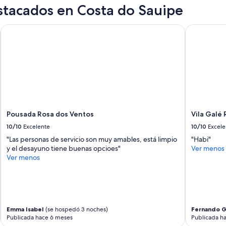
stacados en Costa do Sauipe
r
p
a
Pousada Rosa dos Ventos
Vila Galé R
s
e
o
s
.
"
Pousada Rosa dos Ventos
Vila Galé 
10/10
Excelente
10/10
Excele
"Las personas de servicio son muy amables, está limpio
"Habi"
y el desayuno tiene buenas opcioes"
Ver menos
Ver menos
Emma Isabel
(se hospedó 3 noches)
Fernando G
Publicada hace 6 meses
Publicada h