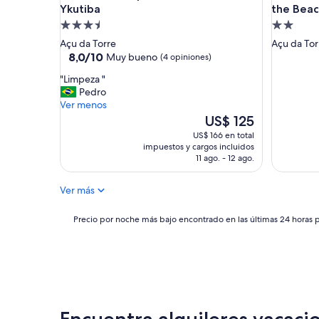
Ykutiba
the Beach
e
é
Propiedad
Propieda
f
de
de
Açu da Torre
Açu da Tor
u
3.5
2.0
8.0
8,0/10
Muy bueno
(4 opiniones)
n
de
estrellas
estrellas
c
"
"Limpeza "
10,
i
L
Pedro
Muy
o
i
Ver menos
bueno,
n
m
El
US$ 125
(4
a
p
precio
opiniones)
US$ 166 en total
l
e
actual
impuestos y cargos incluidos
,
z
es
11 ago. - 12 ago.
a
a
de
e
"
US$ 125
Ver más
q
u
i
Precio
Precio por noche más bajo encontrado en las últimas 24 horas p
p
por
e
noche
d
más
e
bajo
f
encontrado
u
en
n
las
Encuentra alquileres vacacio
c