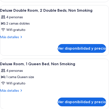
Suite,
Bed,
1
Ver
Habitación de hotel con dos camas, u
5
Non
Queen
Deluxe Double Room, 2 Double Beds, Non Smoking
todas
Bed,
Smoking
4 personas
Non
las
Smoking
2 camas dobles
fotos
de
Wifi gratuito
Deluxe
Más
Más detalles
Double
detalles
sobre
Room,
Ver disponibilidad y precio
Deluxe
2
Double
Double
Room,
Ver
Habitación de hotel con cama, sofá, m
5
Beds,
2
Deluxe Room, 1 Queen Bed, Non Smoking
todas
Double
Non
4 personas
Beds,
las
Smoking
Non
1 cama Queen size
fotos
Smoking
de
Wifi gratuito
Deluxe
Más
Más detalles
Room,
detalles
sobre
1
Ver disponibilidad y precio
Deluxe
Queen
Room,