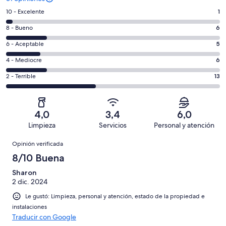
Evaluación:
10 - Excelente
1
10
Evaluación:
8 - Bueno
6
-
8
Excelente.
Evaluación:
6 - Aceptable
5
-
1
6
Bueno.
Evaluación:
4 - Mediocre
6
de
-
6
4
31
Aceptable.
Evaluación:
2 - Terrible
13
de
-
opiniones
5
2
31
Mediocre.
de
-
opiniones
6
31
Terrible.
de
4,0
3,4
6,0
opiniones
13
31
Limpieza
Servicios
Personal y atención
de
opiniones
Opiniones
31
Opinión verificada
opiniones
8/10 Buena
Sharon
2 dic. 2024
Le gustó: Limpieza, personal y atención, estado de la propiedad e
instalaciones
Traducir con Google