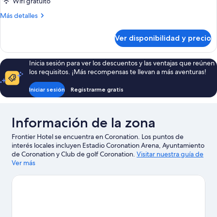
Suite
Wifi gratuito
romántica,
Más
Más detalles
1
detalles
cama
sobre
Ver disponibilidad y precio
Suite
Queen
romántica,
size,
1
Inicia sesión para ver los descuentos y las ventajas que reúnen
para
cama
los requisitos. ¡Más recompensas te llevan a más aventuras!
Queen
no
size,
fumadores
Iniciar sesión
Registrarme gratis
para
no
fumadores
Información de la zona
Frontier Hotel se encuentra en Coronation. Los puntos de
interés locales incluyen Estadio Coronation Arena, Ayuntamiento
de Coronation y Club de golf Coronation.
Visitar nuestra guía de
viaje de Coronation
Ver más