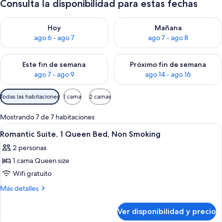
Consulta la disponibilidad para estas fechas
Consulta la disponibilidad para hoy ago 6 - ago 7
Consulta la disponibilidad pa
Hoy
Mañana
ago 6 - ago 7
ago 7 - ago 8
Consulta la disponibilidad para este fin de semana ago 7 - ag
Consulta la disponibilidad par
Este fin de semana
Próximo fin de semana
ago 7 - ago 9
ago 14 - ago 16
Filtros
Todas las habitaciones
1 cama
2 camas
disponibles
para
Mostrando 7 de 7 habitaciones
las
Ver
Habitación de hotel con una cama, un 
6
Romantic Suite, 1 Queen Bed, Non Smoking
habitaciones
todas
2 personas
las
1 cama Queen size
fotos
de
Wifi gratuito
Romantic
Más
Más detalles
Suite,
detalles
sobre
1
Ver disponibilidad y precio
Romantic
Queen