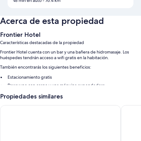
48 min en auto
- 76.4 km
Acerca de esta propiedad
Frontier Hotel
Características destacadas de la propiedad
Frontier Hotel cuenta con un bar y una bañera de hidromasaje. Los
huéspedes tendrán acceso a wifi gratis en la habitación.
También encontrarás los siguientes beneficios:
Estacionamiento gratis
Desayuno con cargo y una máquina expendedora
Propiedades similares
Características de las habitaciones
En Frontier Hotel, todas las habitaciones proporcionan beneficios como
Coronation Motel
Grey Go
espacios para trabajar con laptops y aire acondicionado. También
brindan servicios como wifi gratis.
También se incluyen los siguientes servicios adicionales:
Bañeras con ducha y artículos de tocador gratuitos