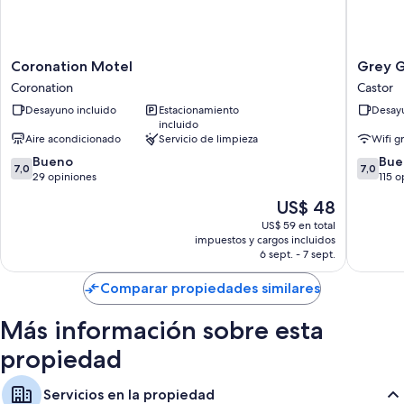
Televisiones de pantalla plana con servicios de streaming y canales
de televisión digitales
Calefacción y servicio de limpieza
Coronation
Grey
Coronation Motel
Grey 
Motel
Goose
Coronation
Castor
Coronation
Motel
Desayuno incluido
Estacionamiento
Desayu
Castor
incluido
Aire acondicionado
Servicio de limpieza
Wifi g
7.0
7.0
Bueno
Bue
7,0
7,0
de
de
29 opiniones
115 o
10,
10,
El
US$ 48
Bueno,
Bueno,
precio
29
115
US$ 59 en total
actual
impuestos y cargos incluidos
opiniones
opinion
es
6 sept. - 7 sept.
de
US$ 48
Comparar propiedades similares
Más información sobre esta
propiedad
Servicios en la propiedad