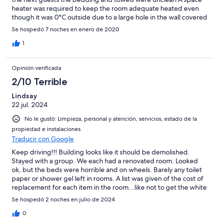
heater was required to keep the room adequate heated even
though it was 0°C outside due to a large hole in the wall covered
by masking tape and some sort of trash bag & the guestroom
Se hospedó 7 noches en enero de 2020
door had a quarter inch gap from the frame overall filthy and
disgusting if I was a female I would definitely not stay here
1
Opinión verificada
2/10 Terrible
Lindsay
22 jul. 2024
No le gustó: Limpieza, personal y atención, servicios, estado de la
propiedad e instalaciones
Traducir con Google
Keep driving!!! Building looks like it should be demolished.
Stayed with a group. We each had a renovated room. Looked
ok, but the beds were horrible and on wheels. Barely any toilet
paper or shower gel left in rooms. A list was given of the cost of
replacement for each item in the room...like not to get the white
towels dirty or you would be charged. Then don't provide white
Se hospedó 2 noches en julio de 2024
towels. No one was ever at the front desk to request more.
Vending machine provided a pop that expired in 2018- it's
0