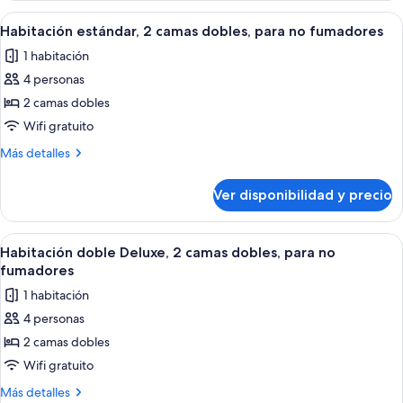
Bed,
1
Ver
Una habitación con dos camas, un escr
3
Non
Queen
Habitación estándar, 2 camas dobles, para no fumadores
todas
Bed,
Smoking
1 habitación
Non
las
Smoking
4 personas
fotos
de
2 camas dobles
Habitación
Wifi gratuito
estándar,
Más
Más detalles
2
detalles
camas
sobre
Ver disponibilidad y precio
Habitación
dobles,
estándar,
para
2
Ver
Habitación de hotel con dos camas, un
no
5
camas
Habitación doble Deluxe, 2 camas dobles, para no
todas
dobles,
fumadores
fumadores
para
las
1 habitación
no
fotos
fumadores
4 personas
de
2 camas dobles
Habitación
doble
Wifi gratuito
Deluxe,
Más
Más detalles