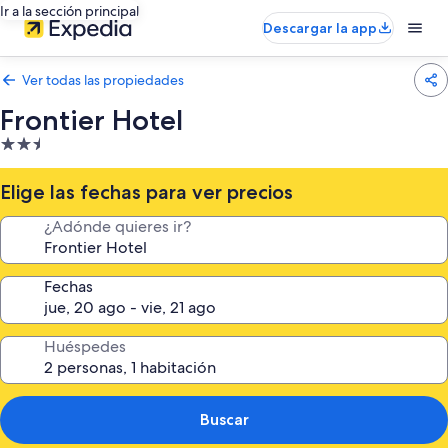
Ir a la sección principal
Descargar la app
Ver todas las propiedades
Frontier Hotel
Propiedad
de
2.5
Elige las fechas para ver precios
estrellas
¿Adónde quieres ir?
Fechas
Huéspedes
Buscar