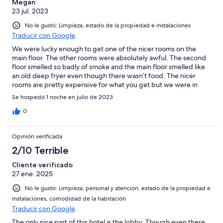
Megan
23 jul. 2023
No le gustó: Limpieza, estado de la propiedad e instalaciones
Traducir con Google
We were lucky enough to get one of the nicer rooms on the
main floor. The other rooms were absolutely awful. The second
floor smelled so badly of smoke and the main floor smelled like
an old deep fryer even though there wasn’t food. The nicer
rooms are pretty expensive for what you get but we were in
town for a wedding.
Se hospedó 1 noche en julio de 2023
0
Opinión verificada
2/10 Terrible
Cliente verificado
27 ene. 2025
No le gustó: Limpieza, personal y atención, estado de la propiedad e
instalaciones, comodidad de la habitación
Traducir con Google
The only nice part of this hotel is the lobby. Though even there