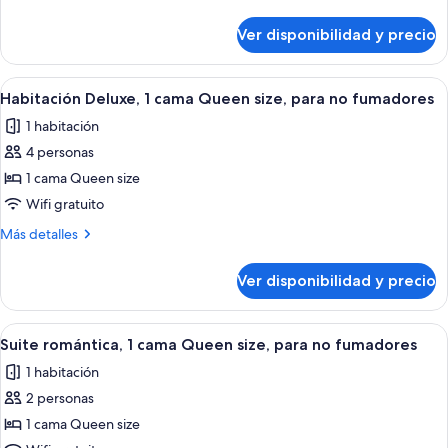
2
detalles
sobre
camas
Ver disponibilidad y precio
Habitación
dobles,
doble
para
Deluxe,
Ver
Habitación de hotel con cama, dos me
5
no
2
Habitación Deluxe, 1 cama Queen size, para no fumadores
todas
camas
fumadores
1 habitación
dobles,
las
para
4 personas
fotos
no
de
1 cama Queen size
fumadores
Habitación
Wifi gratuito
Deluxe,
Más
Más detalles
1
detalles
cama
sobre
Ver disponibilidad y precio
Habitación
Queen
Deluxe,
size,
1
Ver
Un baño moderno con una bañera inde
para
6
cama
Suite romántica, 1 cama Queen size, para no fumadores
todas
Queen
no
1 habitación
size,
las
fumadores
para
2 personas
fotos
no
de
1 cama Queen size
fumadores