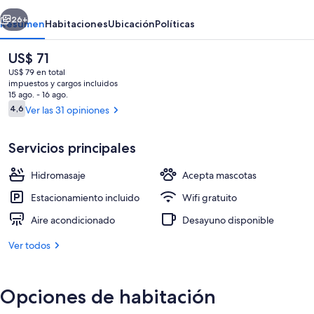
erior
Siguiente
26+
Resumen
Habitaciones
Ubicación
Políticas
El
US$ 71
precio
US$ 79 en total
actual
impuestos y cargos incluidos
es
15 ago. - 16 ago.
de
Opiniones
4,6
Ver las 31 opiniones
4,6 de 10
US$ 71
Servicios principales
Bañera de hidromasaje privada
Hidromasaje
Acepta mascotas
Estacionamiento incluido
Wifi gratuito
Aire acondicionado
Desayuno disponible
Ver todos
Opciones de habitación