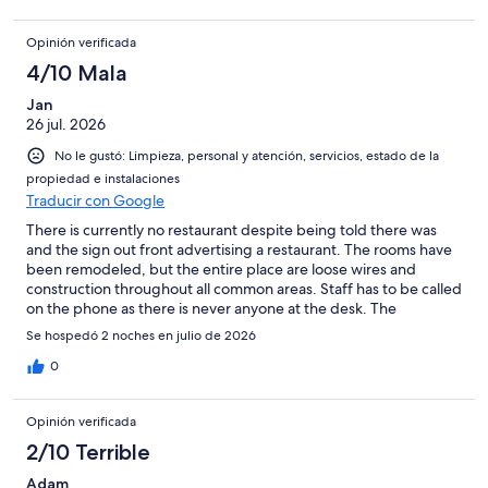
2024!! And again, no one at front desk to speak to about it.
Sleep in your car or keep driving until you reach a bigger
Opinión verificada
town/city to stay at a decent hotel. Never again.
4/10 Mala
Jan
26 jul. 2026
No le gustó: Limpieza, personal y atención, servicios, estado de la
propiedad e instalaciones
Traducir con Google
There is currently no restaurant despite being told there was
and the sign out front advertising a restaurant. The rooms have
been remodeled, but the entire place are loose wires and
construction throughout all common areas. Staff has to be called
on the phone as there is never anyone at the desk. The
mattresses aren't great. We have stayed at better maintained
Se hospedó 2 noches en julio de 2026
properties in rural areas for less money than this. A bit
disappointing...
0
Opinión verificada
2/10 Terrible
Adam