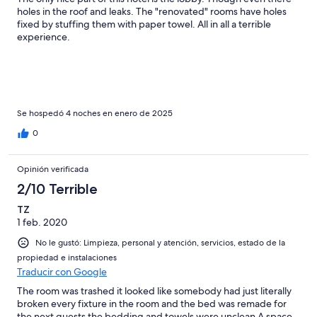
holes in the roof and leaks. The "renovated" rooms have holes
fixed by stuffing them with paper towel. All in all a terrible
experience.
Se hospedó 4 noches en enero de 2025
0
Opinión verificada
2/10 Terrible
TZ
1 feb. 2020
No le gustó: Limpieza, personal y atención, servicios, estado de la
propiedad e instalaciones
Traducir con Google
The room was trashed it looked like somebody had just literally
broken every fixture in the room and the bed was remade for
the next guests the bedding and towels were unclean A space