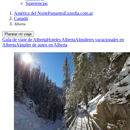
Sugerencias
América del Norte
Paquetes
Expedia.com.ar
Canadá
Alberta
Planear mi viaje
Guía de viaje de Alberta
Hoteles Alberta
Alquileres vacacionales en
Alberta
Alquiler de autos en Alberta