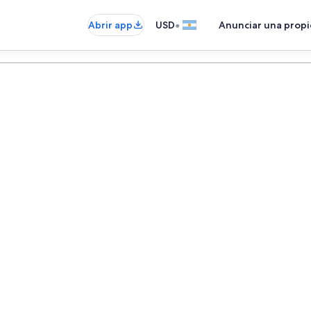
•
Abrir app
USD
Anunciar una prop