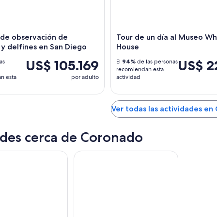
de observación de
Tour de un día al Museo W
 y delfines en San Diego
House
US$ 105.169
US$ 2
as
El
94%
de las personas
recomiendan esta
n esta
por adulto
actividad
Ver todas las actividades e
des cerca de Coronado