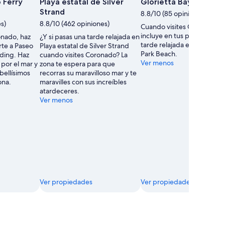
de
 Ferry
Playa estatal de Silver
Glorietta Bay Park Be
uso
Strand
8.8/10 (85 opiniones)
libre
s)
8.8/10 (462 opiniones)
Cuando visites Coronado,
tomada
incluye en tus planes pasar
onado, haz
¿Y si pasas una tarde relajada en
por
tarde relajada en Glorietta
rte a Paseo
Playa estatal de Silver Strand
Jessica
Park Beach.
ding. Haz
cuando visites Coronado? La
Howell
Ver menos
por el mar y
zona te espera para que
 bellísimos
recorras su maravilloso mar y te
ona.
maravilles con sus increíbles
atardeceres.
Ver menos
Ver propiedades
Ver propiedades