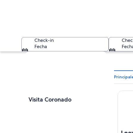
Check-in
Chec
Fecha
Fech
Ver mapa
Principa
Loews 
Un partido de volei
Visita Coronado
Loe