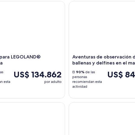
ara LEGOLAND® California
Aventuras de observación de b
 para LEGOLAND®
Aventuras de observación 
ia
ballenas y delfines en el ma
US$ 134.862
US$ 84
as
El
90%
de las
personas
n esta
por adulto
recomiendan esta
actividad
 observación de ballenas y delfines en San Diego
Tour de un día al Museo Wha