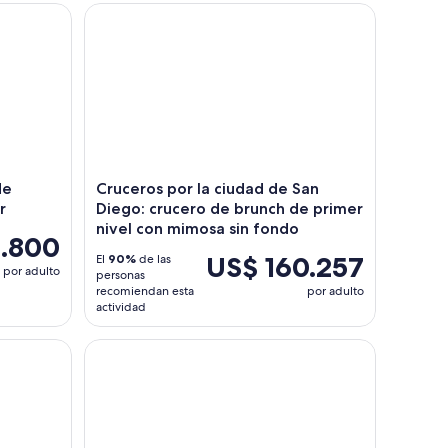
allenas y delfines en el mar
Cruceros por la ciudad de San Diego: crucero de 
de
Cruceros por la ciudad de San
r
Diego: crucero de brunch de primer
nivel con mimosa sin fondo
.800
US$ 160.257
El
90%
de las
por adulto
personas
recomiendan esta
por adulto
actividad
ley House
Partido de béisbol de los Padres de San Diego en