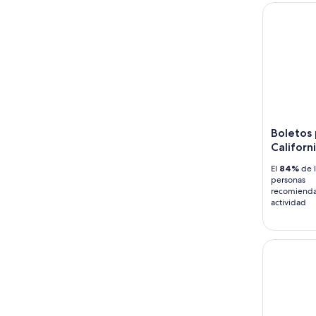
Boletos p
Boletos
Californ
El
84%
de l
personas
recomienda
actividad
Crucero de