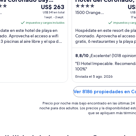
Del
4
Del
ort
US$ 263
Collection by Hilton
US
1
out
17
1500 Orange
US$ 341 en total
US$ 
ado Bay
1 sept. - 2 sept.
Ave Coronado
17 a
sept
of
ago
ronado
impuestos y cargos incluidos
CA
impuestos y carg
al
5
al
ate en este hotel de playa en
Hospédate en este resort de pl
2
18
do. Aprovecha el acceso a wifi
Coronado. Aprovecha el acceso a
sept,
ago
 3 piscinas al aire libre y el spa de
gratis, 6 restaurantes y la playa 
el
el
cio completo. Nuestros huéspedes
Nuestros huéspedes destacan l
precio
pre
an ...
atención ...
8,8
/
10
¡Excelente! (1018 opinio
por
por
noche
noc
"El Hotel Impecable. Recomend
100%"
es
es
de
de
Enviada el 5 ago. 2026
US$ 263
US$
Ver 8186 propiedades en 
Precio por noche más bajo encontrado en las últimas 24 
noche para dos adultos. Los precios y la disponibilidad est
que se apliquen más término