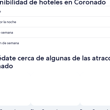
nibilidad de hoteles en Coronado
e
r la noche
ades
de semana
o
ades
in de semana
o
ades
date cerca de algunas de las atrac
o
ades
nado
o