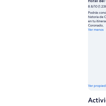
ago
Hotel del
-
8.8/10 (1.23
16
Podrás cono
ago
historia de 
en tu itinera
Coronado,
Ver menos
Ver propie
Activ