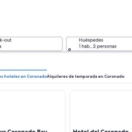
Una playa
k-out
Huéspedes
a
1 hab., 2 personas
Un restau
les hoteles en Coronado
Alquileres de temporada en Coronado
Coronado Bay Resort
Hotel del Coronado, Curio Co
bol de playa con jugadores con shorts rojos y azules. Al fondo, se ve un edi
ws Coronado Bay
Hotel del Coronado, 