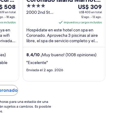
4
Del
$ 508
Resort & Spa
US$ 309
out
12
2000 2nd St
619 en total
US$ 400 en total
go. - 18 ago.
Coronado CA
12 ago. - 13 ago.
of
ago
os incluidos
impuestos y cargos incluidos
5
al
aya en
Hospédate en este hotel con spa en
13
 wifi
Coronado. Aprovecha 3 piscinas al aire
,
ago,
privada.
libre, el spa de servicio completo y el
el
a
desayuno. Nuestros huéspedes
cio
precio
destacan la atención ...
nes)
8,4
/
10
¡Muy bueno! (1008 opiniones)
por
he
noche
able
"Excelente"
es
Enviada el 2 ago. 2026
de
 508
US$ 309
Coronado
horas para una estadía de una
án sujetos a cambios. Es posible
s.