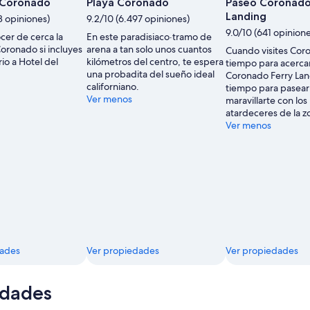
 Coronado
Playa Coronado
Paseo Coronado
Landing
8 opiniones)
9.2/10 (6.497 opiniones)
9.0/10 (641 opinione
cer de cerca la
En este paradisiaco·tramo de
Coronado si incluyes
arena a tan solo unos cuantos
Cuando visites Cor
rio a Hotel del
kilómetros del centro, te espera
tiempo para acerca
una probadita del sueño ideal
Coronado Ferry Lan
californiano.
tiempo para pasear 
Ver menos
maravillarte con los
atardeceres de la z
Ver menos
dades
Ver propiedades
Ver propiedades
idades