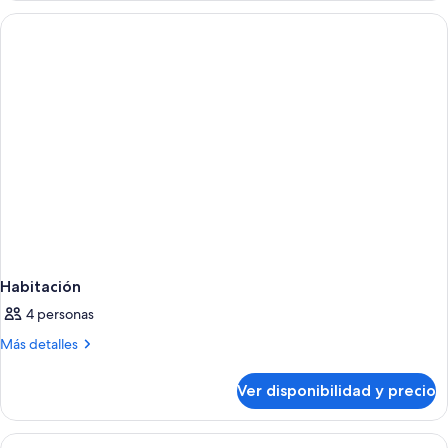
Habitación
4 personas
Más
Más detalles
detalles
sobre
Ver disponibilidad y precio
Habitación
Ver
Caja de seguridad en la habitación y 