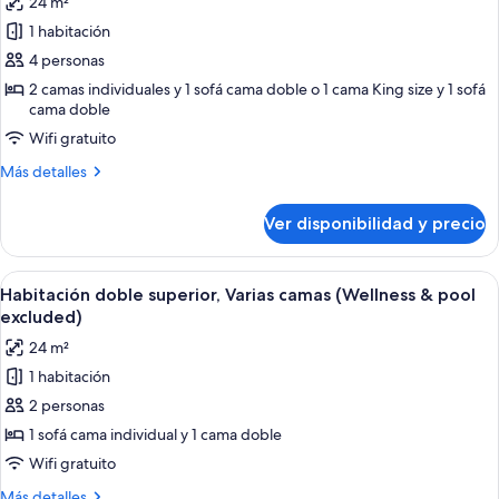
24 m²
King
las
excluded)
size
1 habitación
fotos
(Wellness
de
4 personas
&
Habitación
pool
2 camas individuales y 1 sofá cama doble o 1 cama King size y 1 sofá
excluded)
cama doble
familiar
(Wellness
Wifi gratuito
&
Más
Más detalles
pool
detalles
sobre
excluded)
Ver disponibilidad y precio
Habitación
familiar
(Wellness
Ver
Un baño moderno con cabina de ducha 
7
&
Habitación doble superior, Varias camas (Wellness & pool
todas
pool
excluded)
excluded)
las
24 m²
fotos
1 habitación
de
2 personas
Habitación
doble
1 sofá cama individual y 1 cama doble
superior,
Wifi gratuito
Varias
Más
Más detalles