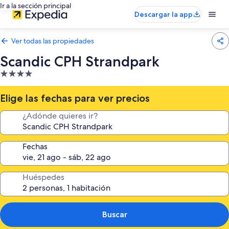
Ir a la sección principal
Descargar la app
Ver todas las propiedades
Scandic CPH Strandpark
Propiedad
de
4.0
Elige las fechas para ver precios
estrellas
¿Adónde quieres ir?
Fechas
Huéspedes
Buscar