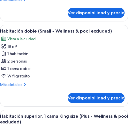
camas
detalles
(Wellness
sobre
Ver disponibilidad y precio
Habitación
&
doble
pool
superior,
Ver
Un baño moderno con un lavabo rectan
excluded)
7
Varias
Habitación doble (Small - Wellness & pool excluded)
todas
camas
Vista a la ciudad
(Wellness
las
&
18 m²
fotos
pool
de
1 habitación
excluded)
Habitación
2 personas
doble
1 cama doble
(Small
Wifi gratuito
-
Más
Más detalles
Wellness
detalles
&
sobre
Ver disponibilidad y precio
pool
Habitación
doble
excluded)
(Small
Ver
Una habitación de hotel moderna con u
7
-
Habitación superior, 1 cama King size (Plus - Wellness & pool
todas
Wellness
excluded)
&
las