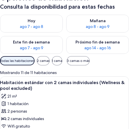
Consulta la disponibilidad para estas fechas
Consulta la disponibilidad para hoy ago 7 - ago 8
Consulta la disponibilidad pa
Hoy
Mañana
ago 7 - ago 8
ago 8 - ago 9
Consulta la disponibilidad para este fin de semana ago 7 - ag
Consulta la disponibilidad par
Este fin de semana
Próximo fin de semana
ago 7 - ago 9
ago 14 - ago 16
Filtros
Todas las habitaciones
2 camas
1 cama
3 camas o más
disponibles
para
Mostrando 11 de 11 habitaciones
las
Ver
Habitación de hotel con dos camas, vis
7
Habitación estándar con 2 camas individuales (Wellness &
habitaciones
todas
pool excluded)
las
21 m²
fotos
1 habitación
de
2 personas
Habitación
estándar
2 camas individuales
con
Wifi gratuito