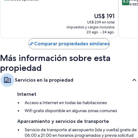
8,0
de
4.98
10,
10,
Excelente,
El
US$ 191
Muy
6.506
precio
bueno,
opiniones
US$ 239 en total
actual
4.985
impuestos y cargos incluidos
es
opinion
23 ago. - 24 ago.
de
US$ 191
Comparar propiedades similares
Más información sobre esta
propiedad
Servicios en la propiedad
Internet
Acceso a Internet en todas las habitaciones
Wifi gratis disponible en algunas zonas comunes
Aparcamiento y servicios de transporte
Servicio de transporte al aeropuerto (ida y vuelta) gratis de
06:00 a 21:00 en horarios programados y previa solicitud