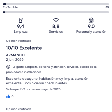
de
-
503
4
1981
Aceptable.
Evaluación:
2 - Terrible
35
de
-
opiniones
204
2
1981
Mediocre.
de
-
opiniones
62
1981
Terrible.
de
9,4
8,8
9,0
opiniones
35
1981
Limpieza
Servicios
Personal y atención
de
opiniones
Opiniones
1981
Opinión verificada
opiniones
10/10 Excelente
ARMANDO
2 jun. 2026
Le gustó: Limpieza, personal y atención, servicios, estado de la
propiedad e instalaciones
Excelente desayuno, habitación muy limpia, atención
excelente.., nos hicieron check in antes.
Se hospedó 2 noches en mayo de 2026
0
Opinión verificada