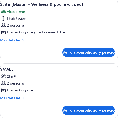
Ver
Una cama bien hecha con ropa blanca 
9
2
(Wellness
Suite (Master - Wellness & pool excluded)
todas
camas
&
Vista al mar
individuales
las
pool
(Wellness
1 habitación
fotos
excluded)
&
de
2 personas
pool
Suite
excluded)
1 cama King size y 1 sofá cama doble
(Master
Más
Más detalles
-
detalles
Wellness
sobre
Ver disponibilidad y precio
Suite
&
(Master
pool
-
Ver
Caja de seguridad en la habitación y 
excluded)
7
Wellness
SMALL
todas
&
21 m²
pool
las
excluded)
2 personas
fotos
de
1 cama King size
SMALL
Más
Más detalles
detalles
sobre
Ver disponibilidad y precio
SMALL