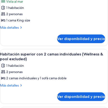
Vista al mar
pool
fotos
excluded)
1 habitación
de
2 personas
Habitación
superior,
1 cama King size
1
Más
Más detalles
cama
detalles
sobre
King
Ver disponibilidad y precio
Habitación
size
superior,
(Plus
1
Ver
Caja de seguridad en la habitación y 
8
-
cama
Habitación superior con 2 camas individuales (Wellness &
todas
King
Wellness
pool excluded)
size
las
&
1 habitación
(Plus
fotos
pool
-
2 personas
de
Wellness
excluded)
2 camas individuales y 1 sofá cama doble
Habitación
&
pool
superior
Más
Más detalles
excluded)
detalles
con
sobre
2
Ver disponibilidad y precio
Habitación
camas
superior
individuales
con