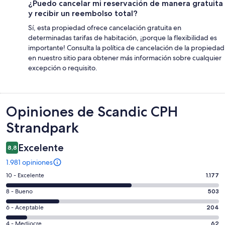
¿Puedo cancelar mi reservación de manera gratuita
y recibir un reembolso total?
Sí, esta propiedad ofrece cancelación gratuita en
determinadas tarifas de habitación, ¡porque la flexibilidad es
importante! Consulta la política de cancelación de la propiedad
en nuestro sitio para obtener más información sobre cualquier
excepción o requisito.
Opiniones
Opiniones de Scandic CPH
Strandpark
Excelente
8,8
1.981 opiniones
Evaluación:
10 - Excelente
1.177
10
Evaluación:
8 - Bueno
503
-
8
Excelente.
Evaluación:
6 - Aceptable
204
-
1177
6
Bueno.
Evaluación:
4 - Mediocre
62