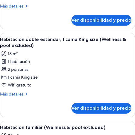
2
Más
Más detalles
camas
detalles
individuales
sobre
Ver disponibilidad y precio
Habitación
(Wellness
estándar
&
con
Ver
Caja de seguridad en la habitación y 
pool
6
2
Habitación doble estándar, 1 cama King size (Wellness &
todas
camas
excluded)
pool excluded)
individuales
las
18 m²
(Wellness
fotos
&
1 habitación
de
pool
2 personas
Habitación
excluded)
doble
1 cama King size
estándar,
Wifi gratuito
1
Más
Más detalles
cama
detalles
King
sobre
Ver disponibilidad y precio
Habitación
size
doble
(Wellness
estándar,
Ver
Un salón moderno con un sofá gris, do
&
8
1
Habitación familiar (Wellness & pool excluded)
todas
cama
pool