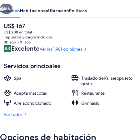
erior
Siguiente
68+
Resumen
Habitaciones
Ubicación
Políticas
El
US$ 167
precio
US$ 208 en total
actual
impuestos y cargos incluidos
es
30 ago. - 31 ago.
de
Opiniones
Excelente
8,8
Ver las 1.981 opiniones
8,8 de 10
US$ 167
Servicios principales
Bar (en la propiedad)
Spa
Traslado del/al aeropuerto
gratis
Acepta mascotas
Restaurante
Aire acondicionado
Gimnasio
Ver todos
Opciones de habitación