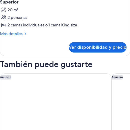
10
Superior
todas
20 m²
las
2 personas
fotos
de
2 camas individuales o 1 cama King size
Superior
Más
Más detalles
detalles
sobre
Ver disponibilidad y precio
Superior
También puede gustarte
Four Points Flex by Sheraton Ballerup
AC Hotel
Anuncio
Anuncio