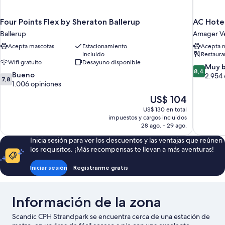
Four Points Flex by Sheraton Ballerup
AC Hote
Ballerup
Amager V
Acepta mascotas
Estacionamiento
Acepta 
incluido
Restaura
Wifi gratuito
Desayuno disponible
8.4
Muy 
8,4
7.8
Bueno
de
2.954 
7,8
de
1.006 opiniones
10,
10,
Muy
El
US$ 104
Bueno,
bueno,
precio
US$ 130 en total
1.006
2.954
actual
impuestos y cargos incluidos
opiniones
opiniones
es
28 ago. - 29 ago.
de
Inicia sesión para ver los descuentos y las ventajas que reúnen
US$ 104
los requisitos. ¡Más recompensas te llevan a más aventuras!
Iniciar sesión
Registrarme gratis
Información de la zona
Scandic CPH Strandpark se encuentra cerca de una estación de