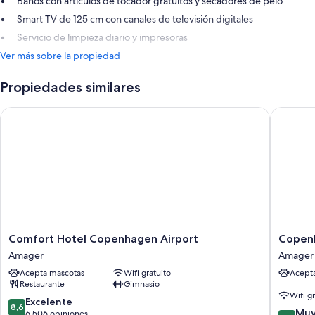
Baños con artículos de tocador gratuitos y secadores de pelo
Smart TV de 125 cm con canales de televisión digitales
Servicio de limpieza diario y impresoras
Ver más sobre la propiedad
Propiedades similares
Comfort Hotel Copenhagen Airport
Copenha
Comfort
Copenh
Comfort Hotel Copenhagen Airport
Copen
Hotel
Go
Amager
Amager
Copenhagen
Hotel
Acepta mascotas
Wifi gratuito
Acept
Airport
Amager
Restaurante
Gimnasio
Amager
Wifi g
8.6
Excelente
8,6
8.0
Muy
de
6.506 opiniones