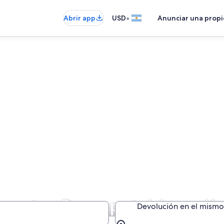
•
Abrir app
USD
Anunciar una prop
de autos Descapotable en K
Devolución en el mismo 