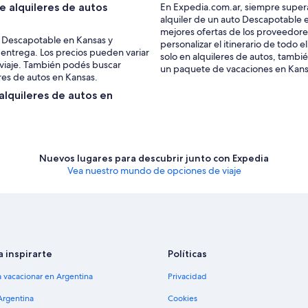
 alquileres de autos
En Expedia.com.ar, siempre supera
alquiler de un auto Descapotable 
mejores ofertas de los proveedore
os Descapotable en Kansas y
personalizar el itinerario de todo e
 entrega. Los precios pueden variar
solo en alquileres de autos, tamb
l viaje. También podés buscar
un paquete de vacaciones en Kans
res de autos en Kansas.
 alquileres de autos en
Nuevos lugares para descubrir junto con Expedia
Vea nuestro mundo de opciones de viaje
a inspirarte
Políticas
a vacacionar en Argentina
Privacidad
Argentina
Cookies